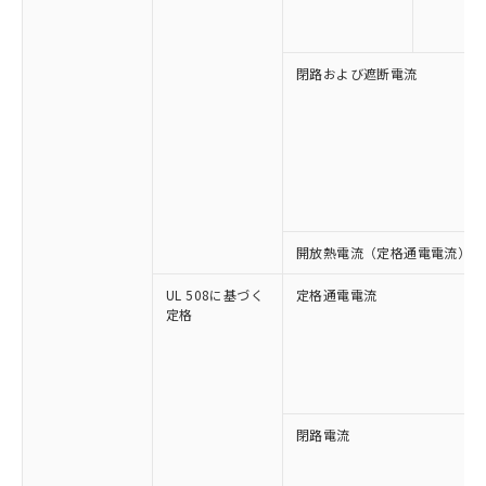
い合わせください。
お客様が当ウェブサイト上で当社にご
※3 非含有証明書ダウンロード
登録された部品リストについて、当社
および当社の共同利用者が、当社の製
閉路および遮断電流
下記の非含有証明書をダウンロードするこ
品・サービスに関するお客様との取
とができます。
合意する
キャンセル
引・商談に必要な範囲で利用すること
をご了承ください。
EU RoHS指令（10物質）の非含有証明書
※当社の共同利用者とは、
"個人情報
51物質の非含有証明書（当社基準）
の共同利用に関して"
の「1.共同利
※本証明書は発行日時点で非含有を証明す
用者の範囲」に記載されている法人を
るもので、過去に遡って非含有を証明する
指します。
ものではありません。
開放熱電流（定格通電電流）
また、RoHS指令のフタル酸エステル類４
物質の対応では、対応完了までの期間は出
UL 508に基づく
定格通電電流
荷製品に未対応品が混在することから備考
定格
欄に対応日を記載しておりました。
既に当社にて対応品への在庫切替を完了
していることから、特段のことがない限
り、2022年1月12日より割愛しておりま
す。
閉路電流