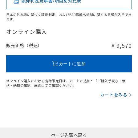
該非判定見解書/項目別対比表
O
O
O
O
日本の外為法に基づく該非判定、およびEAR再輸出規制に関する見解が入手でき
ます。
"対応済み"や非含有の記載がされた商品であっても、流通
在庫等で未対応品が混在する可能性があります。
オンライン購入
非含有品が必要な際は、弊社営業部門もしくは販売店へお
問い合わせください。
¥ 9,570
販売価格（税込）
この製品のRoHS/REACH対応状況ページへ
カートに追加
オンライン購入における出荷予定日は、カートに追加～「ご購入手続き：価
格・納期の確認」画面にてご確認ください。
カートをみる
ページ先頭へ戻る