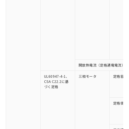
開放熱電流（定格通電電流）
UL60947-4-1、
三相モータ
定格容量
CSA C22.2に基
づく定格
定格使用