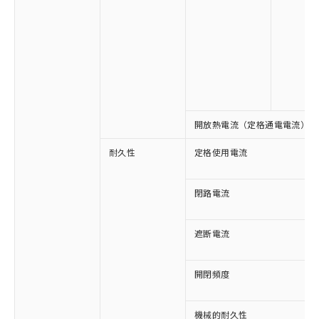
※1 対応状況
対応済み：EU RoHS指令（10物質）の
非含有に対応した製品が提供可能な商品で
開放熱電流（定格通電電流）
す。
対応予定：EU RoHS指令（10物質）の非含
耐久性
定格使用電流
ご利用条件
有に対応した製品に切り替える予定のある
商品です。
対応予定なし：EU RoHS指令（10物質）の
閉路電流
以下の条件をお読みいただき、同意のうえ
非含有に非対応の商品で、対応品を出す予
ご利用ください。
定はありません。
遮断電流
調査・確認中：EU RoHS指令（10物質）の
本サービスは、当社制御機器事業取扱
※1 中国RoHS○×表
非含有の対応状況を調査中または確認中の
商品の当社在庫状況および標準価格
商品です。
開閉頻度
(税抜)を提供させていただくもので
「○」：最大均質材料含有率が中国RoHSの
非該当品：ライセンス料など無形物で、有
す。
基準値以下であることを示します。
害物質有無と関係のない商品です。
当社制御機器事業取扱商品の中には、
「×」：最大均質材料含有率が中国RoHSの
仕入先様の事情により、非含有部品として
機械的耐久性