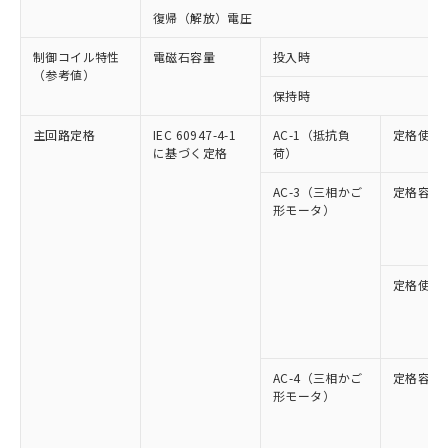
復帰（解放）電圧
制御コイル特性
電磁石容量
投入時
（参考値）
保持時
主回路定格
IEC 60947-4-1
AC-1（抵抗負
定格使用
に基づく定格
荷）
AC-3（三相かご
定格容量
形モータ）
定格使用
AC-4（三相かご
定格容量
形モータ）