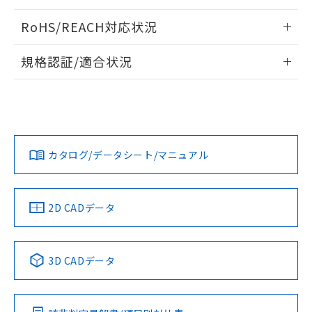
電気的耐久性曲線
ログイン/会員登録いただくと、CADデータをダウンロー
RoHS/REACH対応状況
ドすることができます。
情報更新：2026/7/29
規格認証/適合状況
ログイン/会員登録
EU RoHS
注意事項・凡例
UL認証
CSA認証
CEマーキング
Yes
Yes
Yes
対応状況
対応予定月
※1
※2
ダウンロードデータをご利用いただく前に、以下を必ずお読
みください。
カタログ/データシート/マニュアル
対応済み
ソフトウェアの使用条件
LR型式承認
DNV型式承認
BV型式承認
KR型式承
（イギリス
（ノルウェー
（フランス
（韓国
船舶規格）
船舶規格）
船舶規格）
船舶規格
中国 RoHS
注意事項・凡例
2D CADデータ
No
No
No
No
中国 RoHS表
※1 ※2
3D CADデータ
この製品の規格認証/適合状況ページへ
Pb
Hg
Cd
Cr(VI)
その他の認証はこちらのページからご検索ください