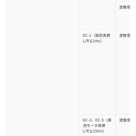
定格使用
DC-1（抵抗負荷
定格使用
L/R≦1ms）
DC-3、DC-5（直
定格使用
流モータ負荷
L/R≦15ms）