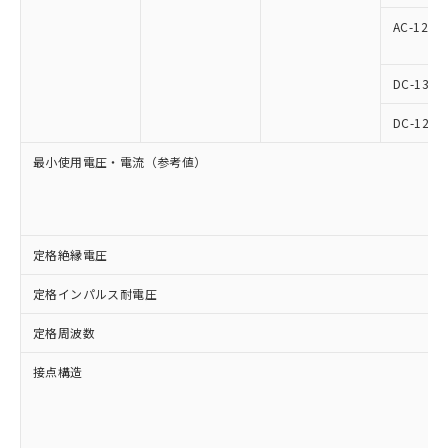
AC-12
DC-13
DC-12
最小使用電圧・電流（参考値）
定格絶縁電圧
定格インパルス耐電圧
定格周波数
接点構造