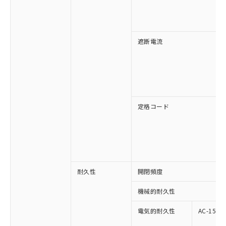
遮断電流
定格コード
耐久性
開閉頻度
機械的耐久性
電気的耐久性
AC-15