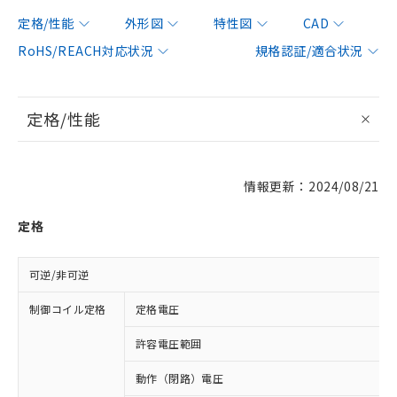
定格/性能
外形図
特性図
CAD
RoHS/REACH対応状況
規格認証/適合状況
定格/性能
情報更新：2024/08/21
定格
可逆/非可逆
制御コイル定格
定格電圧
許容電圧範囲
動作（閉路）電圧