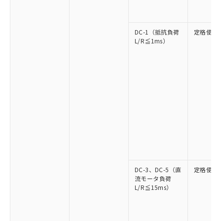
DC-1（抵抗負荷
定格使用
L/R≦1ms）
DC-3、DC-5（直
定格使用
流モータ負荷
L/R≦15ms）