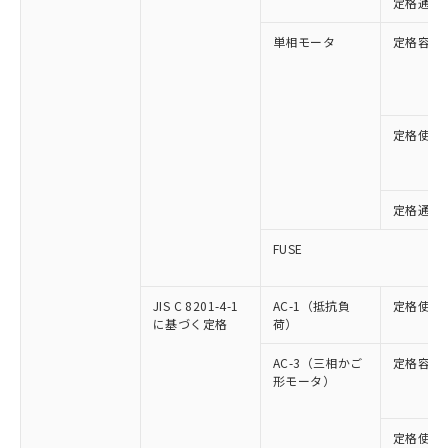
定格通流
単相モータ
定格容量
定格使用
定格通流
FUSE
JIS C 8201-4-1
AC-1（抵抗負
定格使用
に基づく定格
荷）
AC-3（三相かご
定格容量
形モータ）
定格使用