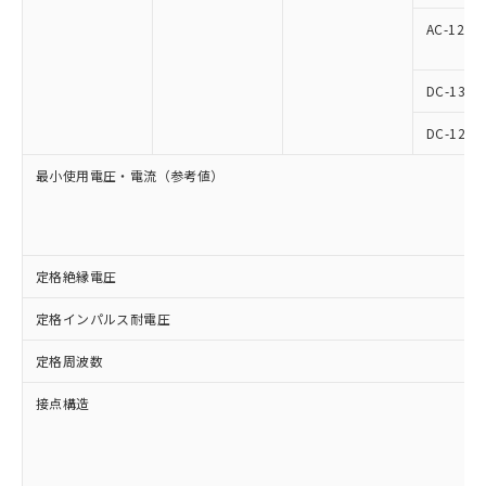
AC-12
DC-13
DC-12
最小使用電圧・電流（参考値）
定格絶縁電圧
定格インパルス耐電圧
定格周波数
接点構造