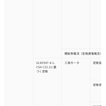
開放熱電流（定格通電電流）
UL60947-4-1、
三相モータ
定格容量
CSA C22.2に基
づく定格
定格使用