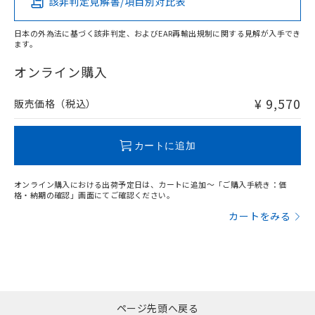
該非判定見解書/項目別対比表
O
O
O
O
日本の外為法に基づく該非判定、およびEAR再輸出規制に関する見解が入手でき
ます。
"対応済み"や非含有の記載がされた商品であっても、流通
在庫等で未対応品が混在する可能性があります。
オンライン購入
非含有品が必要な際は、弊社営業部門もしくは販売店へお
問い合わせください。
¥ 9,570
販売価格（税込）
この製品のRoHS/REACH対応状況ページへ
カートに追加
オンライン購入における出荷予定日は、カートに追加～「ご購入手続き：価
格・納期の確認」画面にてご確認ください。
カートをみる
ページ先頭へ戻る