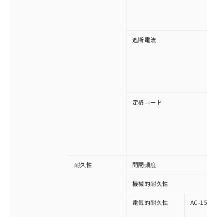
遮断電流
定格コード
耐久性
開閉頻度
機械的耐久性
電気的耐久性
AC-15