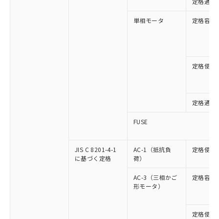
定格通流
単相モータ
定格容量
定格使用
定格通流
FUSE
JIS C 8201-4-1
AC-1（抵抗負
定格使用
に基づく定格
荷）
AC-3（三相かご
定格容量
形モータ）
定格使用