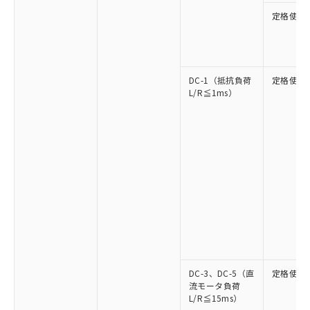
定格使用
DC-1（抵抗負荷
定格使用
L/R≦1ms）
DC-3、DC-5（直
定格使用
流モータ負荷
L/R≦15ms）