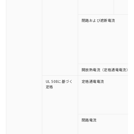
い合わせください。
お客様が当ウェブサイト上で当社にご
※3 非含有証明書ダウンロード
登録された部品リストについて、当社
および当社の共同利用者が、当社の製
閉路および遮断電流
下記の非含有証明書をダウンロードするこ
品・サービスに関するお客様との取
とができます。
合意する
キャンセル
引・商談に必要な範囲で利用すること
をご了承ください。
EU RoHS指令（10物質）の非含有証明書
※当社の共同利用者とは、
"個人情報
51物質の非含有証明書（当社基準）
の共同利用に関して"
の「1.共同利
※本証明書は発行日時点で非含有を証明す
用者の範囲」に記載されている法人を
るもので、過去に遡って非含有を証明する
指します。
ものではありません。
開放熱電流（定格通電電流）
また、RoHS指令のフタル酸エステル類４
物質の対応では、対応完了までの期間は出
UL 508に基づく
定格通電電流
荷製品に未対応品が混在することから備考
定格
欄に対応日を記載しておりました。
既に当社にて対応品への在庫切替を完了
していることから、特段のことがない限
り、2022年1月12日より割愛しておりま
す。
閉路電流