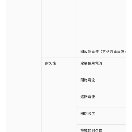
※1 対応状況
対応済み：EU RoHS指令（10物質）の
非含有に対応した製品が提供可能な商品で
開放熱電流（定格通電電流）
す。
対応予定：EU RoHS指令（10物質）の非含
耐久性
定格使用電流
ご利用条件
有に対応した製品に切り替える予定のある
商品です。
対応予定なし：EU RoHS指令（10物質）の
閉路電流
以下の条件をお読みいただき、同意のうえ
非含有に非対応の商品で、対応品を出す予
ご利用ください。
定はありません。
遮断電流
調査・確認中：EU RoHS指令（10物質）の
本サービスは、当社制御機器事業取扱
※1 中国RoHS○×表
非含有の対応状況を調査中または確認中の
商品の当社在庫状況および標準価格
商品です。
開閉頻度
(税抜)を提供させていただくもので
「○」：最大均質材料含有率が中国RoHSの
非該当品：ライセンス料など無形物で、有
す。
基準値以下であることを示します。
害物質有無と関係のない商品です。
当社制御機器事業取扱商品の中には、
「×」：最大均質材料含有率が中国RoHSの
仕入先様の事情により、非含有部品として
機械的耐久性