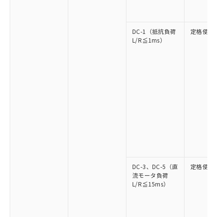
DC-1（抵抗負荷
定格使用
L/R≦1ms）
DC-3、DC-5（直
定格使用
流モータ負荷
L/R≦15ms）