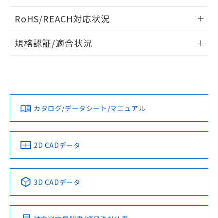
電気的耐久性曲線
ログイン/会員登録いただくと、CADデータをダウンロー
RoHS/REACH対応状況
ドすることができます。
情報更新：2026/7/29
規格認証/適合状況
ログイン/会員登録
EU RoHS
注意事項・凡例
UL認証
CSA認証
CEマーキング
Yes
Yes
Yes
対応状況
対応予定月
※1
※2
ダウンロードデータをご利用いただく前に、以下を必ずお読
みください。
カタログ/データシート/マニュアル
対応済み
ソフトウェアの使用条件
LR型式承認
DNV型式承認
BV型式承認
KR型式承
（イギリス
（ノルウェー
（フランス
（韓国
船舶規格）
船舶規格）
船舶規格）
船舶規格
中国 RoHS
注意事項・凡例
2D CADデータ
No
No
No
No
中国 RoHS表
※1 ※2
3D CADデータ
この製品の規格認証/適合状況ページへ
Pb
Hg
Cd
Cr(VI)
その他の認証はこちらのページからご検索ください