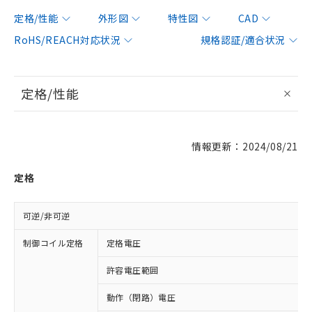
定格/性能
外形図
特性図
CAD
RoHS/REACH対応状況
規格認証/適合状況
定格/性能
情報更新：2024/08/21
定格
可逆/非可逆
制御コイル定格
定格電圧
許容電圧範囲
動作（閉路）電圧