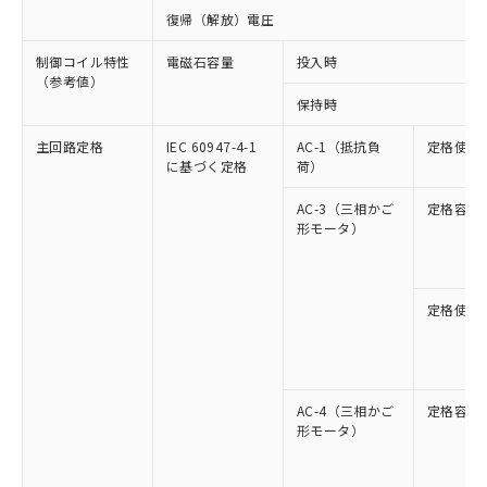
復帰（解放）電圧
制御コイル特性
電磁石容量
投入時
（参考値）
保持時
主回路定格
IEC 60947-4-1
AC-1（抵抗負
定格使用
に基づく定格
荷）
AC-3（三相かご
定格容量
形モータ）
定格使用
AC-4（三相かご
定格容量
形モータ）