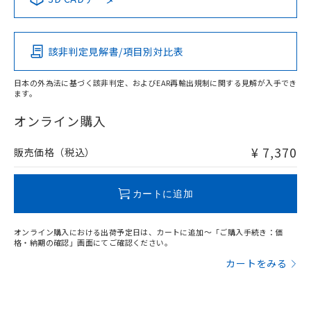
この製品の規格認証/適合状況ページへ
Pb
Hg
Cd
Cr(VI)
その他の認証はこちらのページからご検索ください
該非判定見解書/項目別対比表
O
O
O
O
日本の外為法に基づく該非判定、およびEAR再輸出規制に関する見解が入手でき
ます。
"対応済み"や非含有の記載がされた商品であっても、流通
在庫等で未対応品が混在する可能性があります。
オンライン購入
非含有品が必要な際は、弊社営業部門もしくは販売店へお
問い合わせください。
¥ 7,370
販売価格（税込）
この製品のRoHS/REACH対応状況ページへ
カートに追加
オンライン購入における出荷予定日は、カートに追加～「ご購入手続き：価
格・納期の確認」画面にてご確認ください。
カートをみる