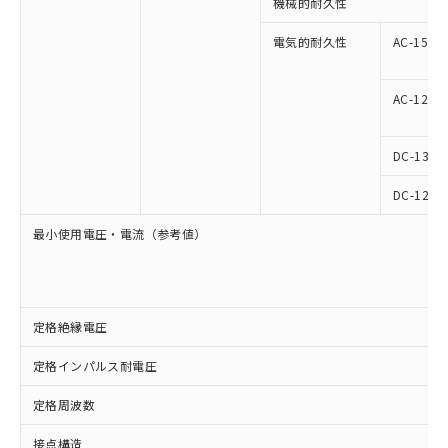
機械的耐久性
電気的耐久性
AC-15
AC-12
DC-13
DC-12
最小使用電圧・電流（参考値）
定格絶縁電圧
定格インパルス耐電圧
定格周波数
接点構造