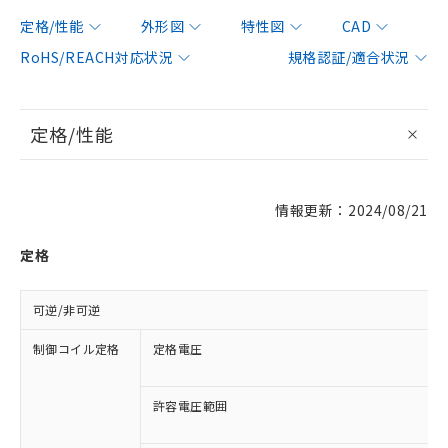
定格/性能
外形図
特性図
CAD
RoHS/REACH対応状況
規格認証/適合状況
定格/性能
情報更新：2024/08/21
定格
可逆/非可逆
制御コイル定格
定格電圧
許容電圧範囲