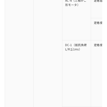
AC-4（三相かご
定格容量
形モータ）
定格使用
DC-1（抵抗負荷
定格使用
L/R≦1ms）