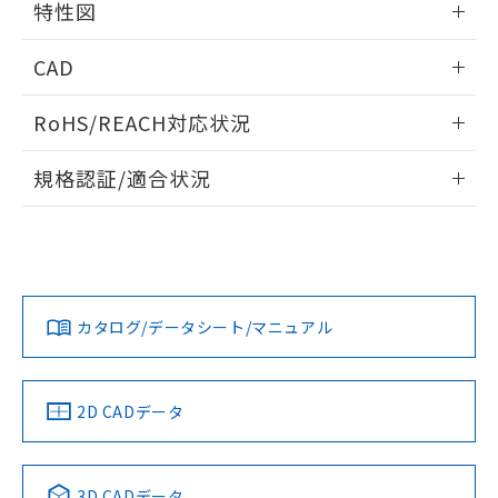
特性図
外形図
情報更新：2024/08/21
CAD
電気的耐久性曲線
ログイン/会員登録いただくと、CADデータをダウンロー
RoHS/REACH対応状況
ドすることができます。
情報更新：2026/7/29
規格認証/適合状況
ログイン/会員登録
EU RoHS
注意事項・凡例
UL認証
CSA認証
CEマーキング
Yes
Yes
Yes
対応状況
対応予定月
※1
※2
ダウンロードデータをご利用いただく前に、以下を必ずお読
みください。
カタログ/データシート/マニュアル
対応済み
ソフトウェアの使用条件
LR型式承認
DNV型式承認
BV型式承認
KR型式承
（イギリス
（ノルウェー
（フランス
（韓国
船舶規格）
船舶規格）
船舶規格）
船舶規格
中国 RoHS
注意事項・凡例
2D CADデータ
No
No
No
No
中国 RoHS表
※1 ※2
3D CADデータ