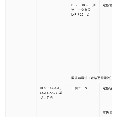
DC-3、DC-5（直
定格使用
流モータ負荷
L/R≦15ms）
開放熱電流（定格通電電流）
UL60947-4-1、
三相モータ
定格容量
CSA C22.2に基
づく定格
定格使用