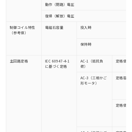
動作（閉路）電圧
復帰（解放）電圧
制御コイル特性
電磁石容量
投入時
（参考値）
保持時
主回路定格
IEC 60947-4-1
AC-1（抵抗負
定格使用
に基づく定格
荷）
AC-3（三相かご
定格容量
形モータ）
定格使用