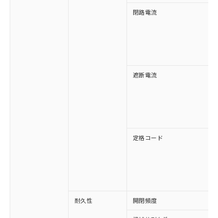
閉路電流
遮断電流
定格コード
耐久性
開閉頻度