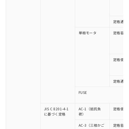
定格通流
単相モータ
定格容量
定格使用
定格通流
FUSE
JIS C 8201-4-1
AC-1（抵抗負
定格使用
に基づく定格
荷）
AC-3（三相かご
定格容量