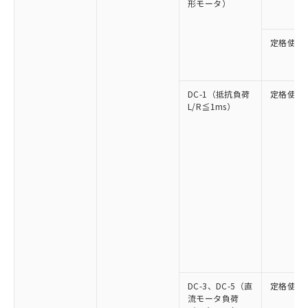
形モータ）
定格使用
DC-1（抵抗負荷
定格使用
L/R≦1ms）
DC-3、DC-5（直
定格使用
流モータ負荷