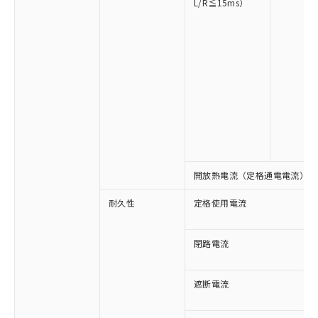
L/R≦15ms）
※1 対応状況
対応済み：EU RoHS指令（10物質）の
非含有に対応した製品が提供可能な商品で
す。
対応予定：EU RoHS指令（10物質）の非含
開放熱電流（定格通電電流）
ご利用条件
有に対応した製品に切り替える予定のある
商品です。
耐久性
定格使用電流
対応予定なし：EU RoHS指令（10物質）の
以下の条件をお読みいただき、同意のうえ
非含有に非対応の商品で、対応品を出す予
ご利用ください。
閉路電流
定はありません。
調査・確認中：EU RoHS指令（10物質）の
本サービスは、当社制御機器事業取扱
※1 中国RoHS○×表
非含有の対応状況を調査中または確認中の
遮断電流
商品の当社在庫状況および標準価格
商品です。
(税抜)を提供させていただくもので
「○」：最大均質材料含有率が中国RoHSの
非該当品：ライセンス料など無形物で、有
す。