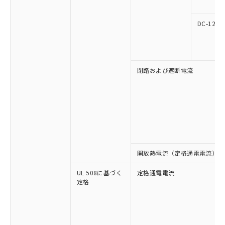
及ぼさない年数を意味します。
り引きをいたしません。
メンバーズにご登録されている必要が
「－」：未確認です。当社販売部門へお問
あります。
い合わせください。
DC-12
お客様が当ウェブサイト上で当社にご
※3 非含有証明書ダウンロード
登録された部品リストについて、当社
および当社の共同利用者が、当社の製
下記の非含有証明書をダウンロードするこ
品・サービスに関するお客様との取
とができます。
合意する
キャンセル
引・商談に必要な範囲で利用すること
閉路および遮断電流
をご了承ください。
EU RoHS指令（10物質）の非含有証明書
※当社の共同利用者とは、
"個人情報
51物質の非含有証明書（当社基準）
の共同利用に関して"
の「1.共同利
※本証明書は発行日時点で非含有を証明す
用者の範囲」に記載されている法人を
るもので、過去に遡って非含有を証明する
指します。
ものではありません。
また、RoHS指令のフタル酸エステル類４
物質の対応では、対応完了までの期間は出
開放熱電流（定格通電電流）
荷製品に未対応品が混在することから備考
欄に対応日を記載しておりました。
UL 508に基づく
定格通電電流
既に当社にて対応品への在庫切替を完了
定格
していることから、特段のことがない限
り、2022年1月12日より割愛しておりま
す。