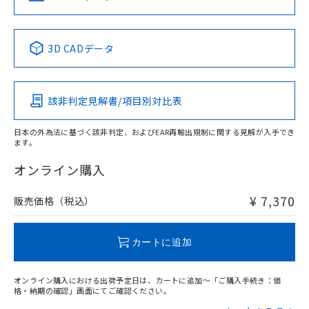
No
No
No
No
中国 RoHS表
※1 ※2
3D CADデータ
この製品の規格認証/適合状況ページへ
Pb
Hg
Cd
Cr(VI)
その他の認証はこちらのページからご検索ください
該非判定見解書/項目別対比表
O
O
O
O
日本の外為法に基づく該非判定、およびEAR再輸出規制に関する見解が入手でき
ます。
"対応済み"や非含有の記載がされた商品であっても、流通
在庫等で未対応品が混在する可能性があります。
オンライン購入
非含有品が必要な際は、弊社営業部門もしくは販売店へお
問い合わせください。
¥ 7,370
販売価格（税込）
この製品のRoHS/REACH対応状況ページへ
カートに追加
オンライン購入における出荷予定日は、カートに追加～「ご購入手続き：価
格・納期の確認」画面にてご確認ください。