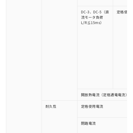
DC-3、DC-5（直
定格使用
流モータ負荷
L/R≦15ms）
※1 対応状況
対応済み：EU RoHS指令（10物質）の
非含有に対応した製品が提供可能な商品で
す。
対応予定：EU RoHS指令（10物質）の非含
ご利用条件
有に対応した製品に切り替える予定のある
開放熱電流（定格通電電流）
商品です。
対応予定なし：EU RoHS指令（10物質）の
以下の条件をお読みいただき、同意のうえ
耐久性
定格使用電流
非含有に非対応の商品で、対応品を出す予
ご利用ください。
定はありません。
調査・確認中：EU RoHS指令（10物質）の
閉路電流
本サービスは、当社制御機器事業取扱
※1 中国RoHS○×表
非含有の対応状況を調査中または確認中の
商品の当社在庫状況および標準価格