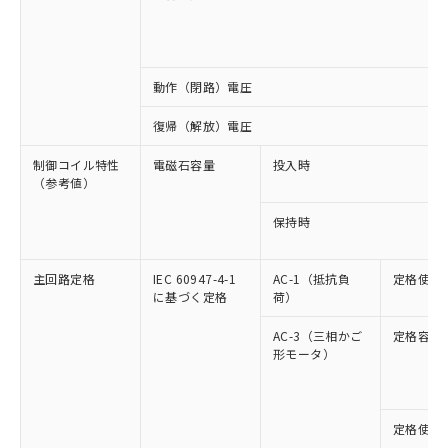
動作（閉路）電圧
復帰（解放）電圧
制御コイル特性
電磁石容量
投入時
（参考値）
保持時
主回路定格
IEC 60947-4-1
AC-1（抵抗負
定格使用
に基づく定格
荷）
AC-3（三相かご
定格容量
形モータ）
定格使用