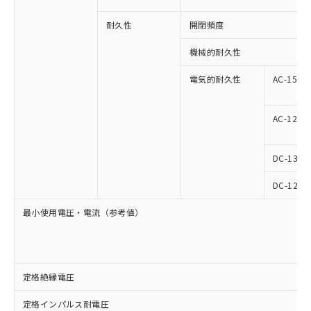
耐久性
開閉頻度
機械的耐久性
電気的耐久性
AC-15
AC-12
DC-13
DC-12
最小使用電圧・電流（参考値）
定格絶縁電圧
定格インパルス耐電圧