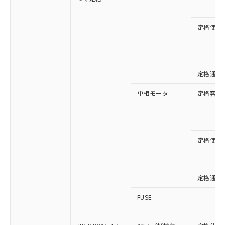
定格使用
定格通流
単相モータ
定格容量
定格使用
定格通流
FUSE