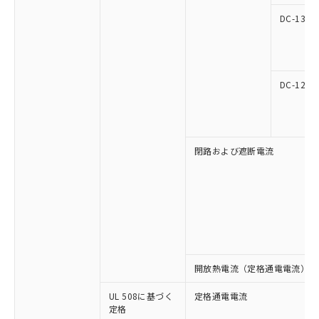
マイパーツ機能（部品リスト作成サー
空
受注生産機種、また在庫状況の
月が前後することがあります。
質が外部に漏えいし、環境に深刻な影響を
法に輸出するおそれがある場合は、取
ビス）をご利用いただくには、I-Web
DC-13
白
情報を公開していない機種
及ぼさない年数を意味します。
り引きをいたしません。
メンバーズにご登録されている必要が
「－」：未確認です。当社販売部門へお問
あります。
い合わせください。
お客様が当ウェブサイト上で当社にご
※3 非含有証明書ダウンロード
登録された部品リストについて、当社
DC-12
および当社の共同利用者が、当社の製
下記の非含有証明書をダウンロードするこ
品・サービスに関するお客様との取
とができます。
合意する
キャンセル
引・商談に必要な範囲で利用すること
をご了承ください。
EU RoHS指令（10物質）の非含有証明書
閉路および遮断電流
※当社の共同利用者とは、
"個人情報
51物質の非含有証明書（当社基準）
の共同利用に関して"
の「1.共同利
※本証明書は発行日時点で非含有を証明す
用者の範囲」に記載されている法人を
るもので、過去に遡って非含有を証明する
指します。
ものではありません。
また、RoHS指令のフタル酸エステル類４
物質の対応では、対応完了までの期間は出
荷製品に未対応品が混在することから備考
欄に対応日を記載しておりました。
開放熱電流（定格通電電流）
既に当社にて対応品への在庫切替を完了
していることから、特段のことがない限
UL 508に基づく
定格通電電流
定格
り、2022年1月12日より割愛しておりま