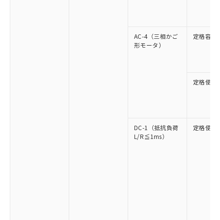
AC-4（三相かご
定格容量
形モータ）
定格使用
DC-1（抵抗負荷
定格使用
L/R≦1ms）