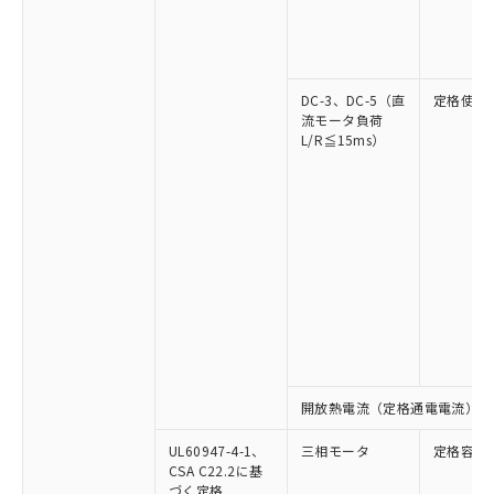
DC-3、DC-5（直
定格使用
流モータ負荷
L/R≦15ms）
開放熱電流（定格通電電流）
UL60947-4-1、
三相モータ
定格容量
CSA C22.2に基
づく定格