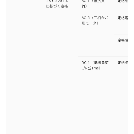
JIS C 8201-4-1
AC-1（抵抗負
定格使用
に基づく定格
荷）
AC-3（三相かご
定格容量
形モータ）
定格使用
DC-1（抵抗負荷
定格使用
L/R≦1ms）