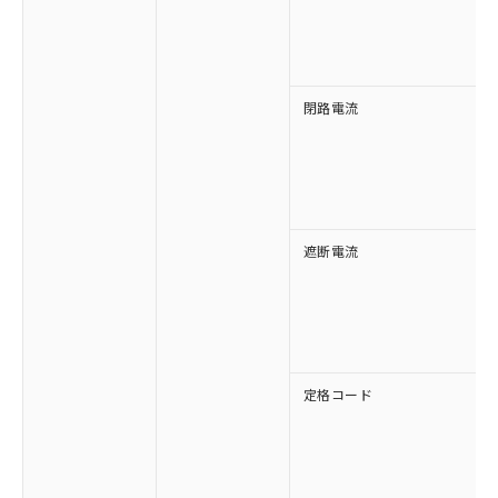
す。
閉路電流
遮断電流
定格コード