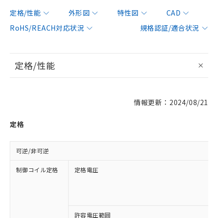
定格/性能
外形図
特性図
CAD
RoHS/REACH対応状況
規格認証/適合状況
定格/性能
情報更新：2024/08/21
定格
可逆/非可逆
制御コイル定格
定格電圧
許容電圧範囲