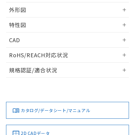
外形図
情報更新：2024/08/21
特性図
外形図
情報更新：2024/08/21
CAD
電気的耐久性曲線
ログイン/会員登録いただくと、CADデータをダウンロー
RoHS/REACH対応状況
ドすることができます。
情報更新：2026/7/29
規格認証/適合状況
ログイン/会員登録
EU RoHS
注意事項・凡例
UL認証
CSA認証
CEマーキング
Yes
Yes
Yes
対応状況
対応予定月
※1
※2
ダウンロードデータをご利用いただく前に、以下を必ずお読
みください。
カタログ/データシート/マニュアル
対応済み
ソフトウェアの使用条件
LR型式承認
DNV型式承認
BV型式承認
KR型式承
（イギリス
（ノルウェー
（フランス
（韓国
船舶規格）
船舶規格）
船舶規格）
船舶規格
中国 RoHS
注意事項・凡例
2D CADデータ