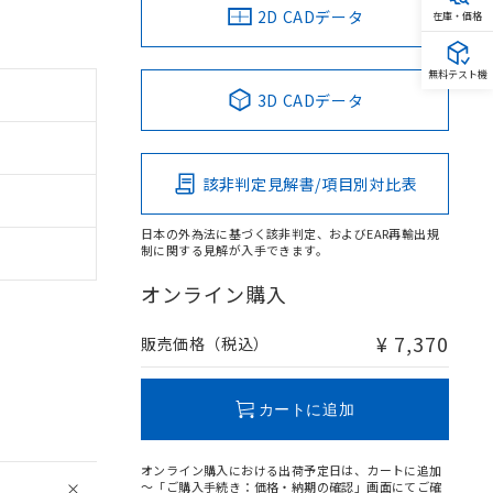
2D CADデータ
在庫・価格
無料テスト機
3D CADデータ
該非判定見解書/項目別対比表
日本の外為法に基づく該非判定、およびEAR再輸出規
制に関する見解が入手できます。
オンライン購入
¥ 7,370
販売価格（税込）
カートに追加
オンライン購入における出荷予定日は、カートに追加
～「ご購入手続き：価格・納期の確認」画面にてご確