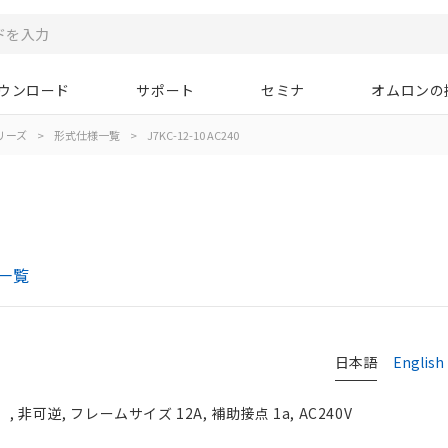
ウンロード
サポート
セミナ
オムロンの
シリーズ
>
形式仕様一覧
>
J7KC-12-10 AC240
一覧
日本語
English
非可逆, フレームサイズ 12A, 補助接点 1a, AC240V