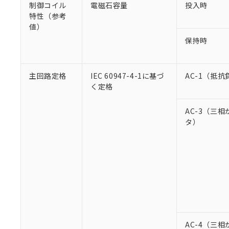
制御コイル
電磁石容量
投入時
特性（参考
値）
保持時
主回路定格
IEC 60947-4-1に基づ
AC-1（抵抗
く定格
AC-3（三
タ）
AC-4（三