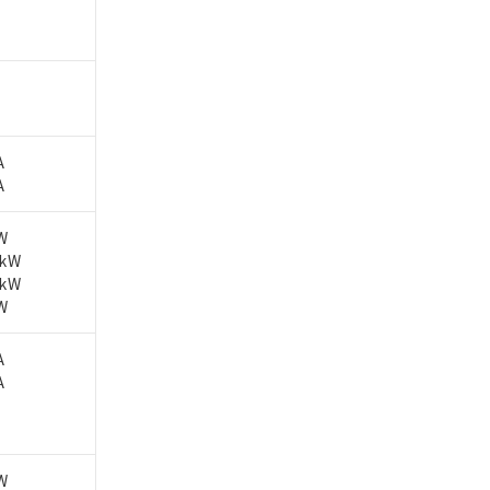
A
A
W
5kW
5kW
W
A
A
W