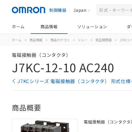
制御機器
Japan
ホーム
商品情報
ソリューション
ダ
ホーム
>
商品情報
>
商品カテゴリ
>
リレー
>
低圧開閉器
>
J7KC
電磁接触器（コンタクタ）
J7KC-12-10 AC240
J7KCシリーズ 電磁接触器（コンタクタ） 形式仕様
商品概要
電磁接触器（コンタクタ）, 