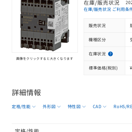
在庫/販売状況
20
在庫/販売状況 ご利用条
販売状況
機種区分
在庫状況
画像をクリックすると大きくなります
標準価格(税別)
詳細情報
定格/性能
外形図
特性図
CAD
RoHS/
定格/性能