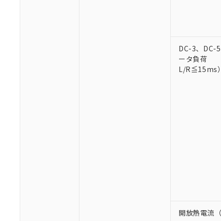
○
一定数以
DBP(フタル酸ジブチル) :
い。
当社は貴社製
DEHP(フタル酸ビス(2-エ
正式な納期状
置等に一切使
当社販売員に
※2 対応予定月
△
一定数に
当社は、貴社
オムロン制御
また当社は、
※2 環境保護使
在庫状況およ
DC-3、DC
部品在庫の切り替
たしません。
－
在庫なし
す。
ータ負荷
「ｅ」：有害物質
機器販売
マイパーツ機
L/R≦15ms
「10」：通常の
ている必要が
味します。
空
受注生産
お客様が当ウ
※3 非含有証明
「－」：未確認で
白
が、当社の製
さい。
下記の非含有証明
※当社の共同
いる法人を指
EU RoHS指令（
51物質の非含有証
※本証明書は発行
また、RoHS指
混在することから
既に当社にて対応
り割愛しておりま
開放熱電流