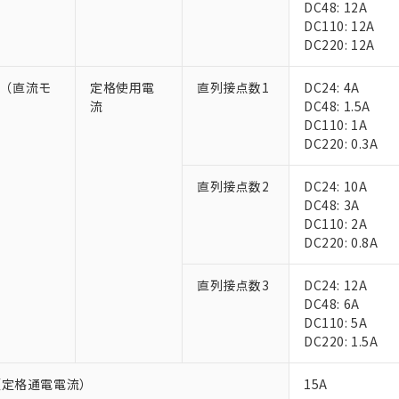
DC48: 12A
上の在庫あり
 1000ppm、 DIBP(フタル酸ジイソブチル) : 1000ppm、 BBP(フタル酸ブチルベンジル) :
品を、核兵器、ミサイル、化学兵器、生物兵器またはその他武器並
チルヘキシル)) : 1000ppm
DC110: 12A
況および標準価格はお客様のお取引先、またはお客様担当のオムロ
用いたしません。
DC220: 12A
ご相談ください。
は満たないが在庫あり
製品を第三者に販売する場合は、上記1、2および3の内容を当該第
機器販売店や当社販売拠点は「
販売ネットワーク
」をご確認くだ
販売先および販売に係わる関係者が違法に輸出するおそれがある場
用期限
び標準価格結果を当社の事前の承諾なく第三者に漏洩または開示し
-5（直流モ
定格使用電
直列接点数1
DC24: 4A
え状況などにより、予定月が前後することがあります。
(最新の在庫状況については、お客様のお取引先、またはお客様担当
流
DC48: 1.5A
（10物質）のすべてが基準値以下であることを示します。
店・当社販売員にご確認ください)
能（部品リスト作成サービス）をご利用いただくには、I-Webメン
）
DC110: 1A
使用状況下において有害物質が外部に漏えいし、環境に深刻な影響を
あります。
DC220: 0.3A
機種、また在庫状況の情報を公開していない機種
ェブサイト上で当社にご登録された部品リストについて、当社およ
書ダウンロード
す。当社販売部門へお問い合わせください。
品・サービスに関するお客様との取引・商談に必要な範囲で利用す
合意する
キャンセル
直列接点数2
DC24: 10A
書をダウンロードすることができます。
DC48: 3A
利用者とは、
"個人情報の共同利用に関して"
の「1.共同利用者の
DC110: 2A
します。
10物質）の非含有証明書
DC220: 0.8A
明書（当社基準）
日時点で非含有を証明するもので、過去に遡って非含有を証明するも
直列接点数3
DC24: 12A
令のフタル酸エステル類４物質の対応では、対応完了までの期間は出
DC48: 6A
備考欄に対応日を記載しておりました。
DC110: 5A
品への在庫切替を完了していることから、特段のことがない限り、20
DC220: 1.5A
す。
（定格通電電流）
15A