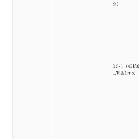
タ）
※1 対応状況
対応済み：EU
対応予定：EU R
DC-1（抵抗
対応予定なし：EU
L/R≦1ms）
調査・確認中：EU
ご利用条件
非該当品：ライセ
※1 中国RoHS
仕入先様の事情に
があります。
以下の条件をお読
「○」：最大均質
「×」：最大均質
本サービスは
当社は、これ
*EU RoHS指令（10物
「－」：未確認で
鉛(Pb) 1000ppm以下、
くものです。
う）を輸出ま
記
説明
六価クロム(Cr(Ⅵ)) 1
当社制御機器
などの必要な
フタル酸ビス(2-エチルヘ
号
*中国RoHS10物質の基準値 
ル（DBP） 1000ppm
在庫状況およ
当社は規制貨
Pb(鉛) :1000ppm、 Hg
但し、RoHS指令で産
のであり、閲
ます。
Cr(Ⅵ)(六価クロム) : 
フタル酸エステル類の４