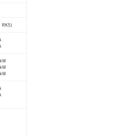
、RK5)
A
A
2kW
5kW
5kW
A
A