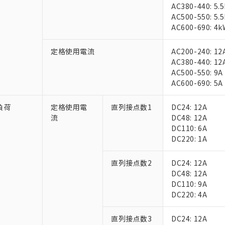
AC380-440: 5.
AC500-550: 5.
AC600-690: 4k
定格使用電流
AC200-240: 12
AC380-440: 12
AC500-550: 9A
AC600-690: 5A
 RoHS指令（10物質）の非含有に対応した製品が提供可能な商品です
oHS指令（10物質）の非含有に対応した製品に切り替える予定のある
負荷
定格使用電
直列接点数1
DC24: 12A
 RoHS指令（10物質）の非含有に非対応の商品で、対応品を出す予
流
DC48: 12A
 RoHS指令（10物質）の非含有の対応状況を調査中または確認中の
DC110: 6A
ンス料など無形物で、有害物質有無と関係のない商品です。
DC220: 1A
○×表
より、非含有部品としていたものが、含有品と判明した場合などやむ
みいただき、同意のうえご利用ください。
直列接点数2
DC24: 12A
材料含有率が中国RoHSの基準値以下であることを示します。
DC48: 12A
材料含有率が中国RoHSの基準値を超えていることを示します。
、当社制御機器事業取扱商品の当社在庫状況および標準価格(税抜)
ら貴社製品のうち、外国為替および外国貿易法に定める商品（以下｢
質）：
DC110: 9A
す。当社販売部門へお問い合わせください。
 水銀(Hg) 1000ppm以下、 カドミウム(Cd) 100ppm以下、
たは国外への提供する場合は、日本国政府の輸出許可(または役務取
DC220: 4A
000ppm以下、ポリ臭化ビフェニル類(PBB) 1000ppm以下、ポリ臭化ジフェニルエーテル類(P
事業取扱商品の中には、本サービスの対象外となる商品もあること
手続きをとります。
キシル) (DEHP)(別名：DOP) 1000ppm以下、フタル酸ブチルベンジル（BBP） 100
(GB/T26572)：
以下、フタル酸ジイソブチル (DIBP) 1000ppm以下
び標準価格照会結果は、記載している更新日時点での社内データに
物を破棄する場合は、完全に破砕するなど、違法に輸出されないよ
(水銀) : 1000ppm、 Cd(カドミウム) : 100ppm、
業用監視および制御機器に対する適用除外項目は除く。
直列接点数3
DC24: 12A
覧された時点での実際の在庫および標準価格とは異なる場合がある
1000ppm、 PBBs(ポリ臭化ビフェニル類) : 1000ppm、 PBDEs(ポリ臭化ジフェニルエーテル類
物質については閾値を超える意図的な使用がないことを確認しています。