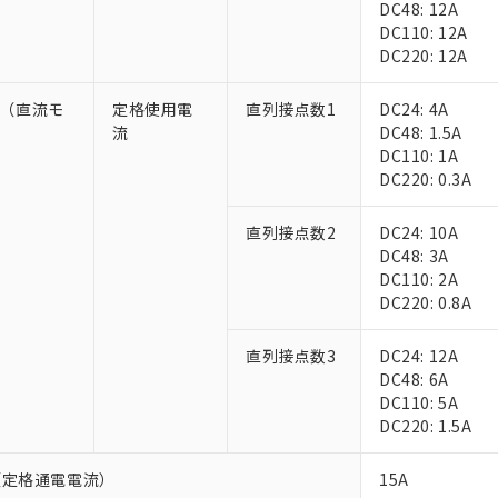
DC48: 12A
上の在庫あり
 1000ppm、 DIBP(フタル酸ジイソブチル) : 1000ppm、 BBP(フタル酸ブチルベンジル) :
品を、核兵器、ミサイル、化学兵器、生物兵器またはその他武器並
チルヘキシル)) : 1000ppm
DC110: 12A
況および標準価格はお客様のお取引先、またはお客様担当のオムロ
用いたしません。
DC220: 12A
ご相談ください。
は満たないが在庫あり
製品を第三者に販売する場合は、上記1、2および3の内容を当該第
機器販売店や当社販売拠点は「
販売ネットワーク
」をご確認くだ
販売先および販売に係わる関係者が違法に輸出するおそれがある場
用期限
び標準価格結果を当社の事前の承諾なく第三者に漏洩または開示し
-5（直流モ
定格使用電
直列接点数1
DC24: 4A
え状況などにより、予定月が前後することがあります。
(最新の在庫状況については、お客様のお取引先、またはお客様担当
流
DC48: 1.5A
（10物質）のすべてが基準値以下であることを示します。
店・当社販売員にご確認ください)
能（部品リスト作成サービス）をご利用いただくには、I-Webメン
）
DC110: 1A
使用状況下において有害物質が外部に漏えいし、環境に深刻な影響を
あります。
DC220: 0.3A
機種、また在庫状況の情報を公開していない機種
ェブサイト上で当社にご登録された部品リストについて、当社およ
書ダウンロード
す。当社販売部門へお問い合わせください。
品・サービスに関するお客様との取引・商談に必要な範囲で利用す
合意する
キャンセル
直列接点数2
DC24: 10A
書をダウンロードすることができます。
DC48: 3A
利用者とは、
"個人情報の共同利用に関して"
の「1.共同利用者の
DC110: 2A
します。
10物質）の非含有証明書
DC220: 0.8A
明書（当社基準）
日時点で非含有を証明するもので、過去に遡って非含有を証明するも
直列接点数3
DC24: 12A
令のフタル酸エステル類４物質の対応では、対応完了までの期間は出
DC48: 6A
備考欄に対応日を記載しておりました。
DC110: 5A
品への在庫切替を完了していることから、特段のことがない限り、20
DC220: 1.5A
す。
（定格通電電流）
15A