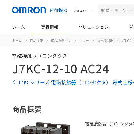
制御機器
Japan
ホーム
商品情報
ソリューション
ダ
ホーム
>
商品情報
>
商品カテゴリ
>
リレー
>
低圧開閉器
>
J7KC
電磁接触器（コンタクタ）
J7KC-12-10 AC24
J7KCシリーズ 電磁接触器（コンタクタ） 形式仕様
商品概要
電磁接触器（コンタクタ）, 