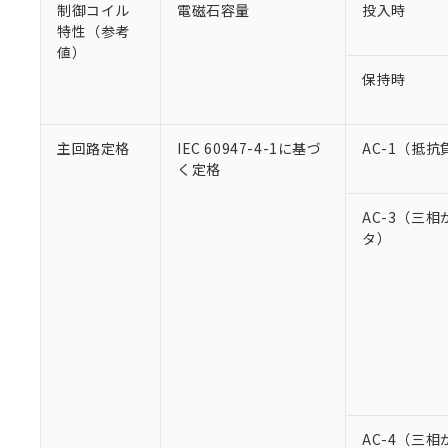
制御コイル
電磁石容量
投入時
特性（参考
値）
保持時
主回路定格
IEC 60947-4-1に基づ
AC-1（抵抗
く定格
AC-3（三
タ）
AC-4（三