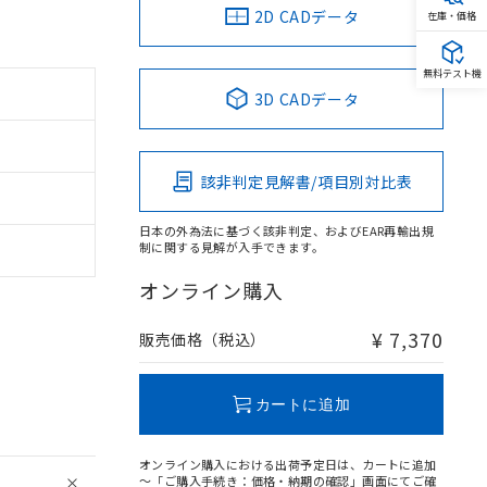
2D CADデータ
在庫・価格
無料テスト機
3D CADデータ
該非判定見解書/項目別対比表
日本の外為法に基づく該非判定、およびEAR再輸出規
制に関する見解が入手できます。
オンライン購入
¥ 7,370
販売価格（税込）
カートに追加
オンライン購入における出荷予定日は、カートに追加
～「ご購入手続き：価格・納期の確認」画面にてご確