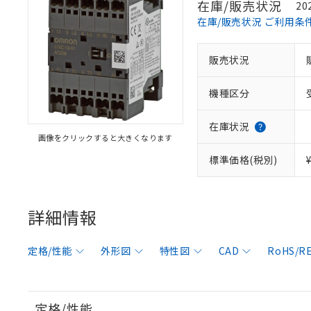
在庫/販売状況
20
在庫/販売状況 ご利用条
販売状況
機種区分
在庫状況
画像をクリックすると大きくなります
標準価格(税別)
詳細情報
定格/性能
外形図
特性図
CAD
RoHS/
定格/性能