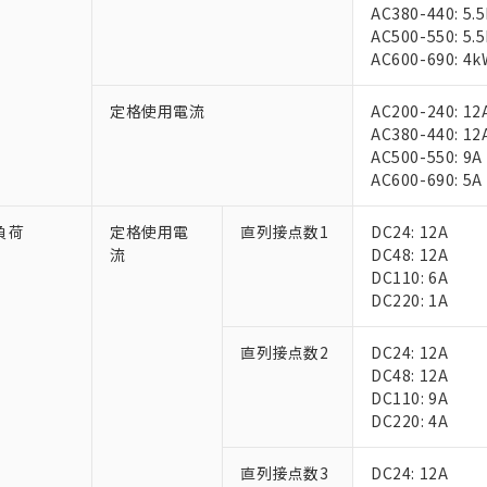
AC380-440: 5.
AC500-550: 5.
AC600-690: 4k
定格使用電流
AC200-240: 12
AC380-440: 12
AC500-550: 9A
AC600-690: 5A
 RoHS指令（10物質）の非含有に対応した製品が提供可能な商品です
oHS指令（10物質）の非含有に対応した製品に切り替える予定のある
負荷
定格使用電
直列接点数1
DC24: 12A
 RoHS指令（10物質）の非含有に非対応の商品で、対応品を出す予
流
DC48: 12A
 RoHS指令（10物質）の非含有の対応状況を調査中または確認中の
DC110: 6A
ンス料など無形物で、有害物質有無と関係のない商品です。
DC220: 1A
○×表
より、非含有部品としていたものが、含有品と判明した場合などやむ
みいただき、同意のうえご利用ください。
直列接点数2
DC24: 12A
材料含有率が中国RoHSの基準値以下であることを示します。
DC48: 12A
材料含有率が中国RoHSの基準値を超えていることを示します。
、当社制御機器事業取扱商品の当社在庫状況および標準価格(税抜)
ら貴社製品のうち、外国為替および外国貿易法に定める商品（以下｢
質）：
DC110: 9A
す。当社販売部門へお問い合わせください。
 水銀(Hg) 1000ppm以下、 カドミウム(Cd) 100ppm以下、
たは国外への提供する場合は、日本国政府の輸出許可(または役務取
DC220: 4A
000ppm以下、ポリ臭化ビフェニル類(PBB) 1000ppm以下、ポリ臭化ジフェニルエーテル類(P
事業取扱商品の中には、本サービスの対象外となる商品もあること
手続きをとります。
キシル) (DEHP)(別名：DOP) 1000ppm以下、フタル酸ブチルベンジル（BBP） 100
(GB/T26572)：
以下、フタル酸ジイソブチル (DIBP) 1000ppm以下
び標準価格照会結果は、記載している更新日時点での社内データに
物を破棄する場合は、完全に破砕するなど、違法に輸出されないよ
(水銀) : 1000ppm、 Cd(カドミウム) : 100ppm、
業用監視および制御機器に対する適用除外項目は除く。
直列接点数3
DC24: 12A
覧された時点での実際の在庫および標準価格とは異なる場合がある
1000ppm、 PBBs(ポリ臭化ビフェニル類) : 1000ppm、 PBDEs(ポリ臭化ジフェニルエーテル類
物質については閾値を超える意図的な使用がないことを確認しています。