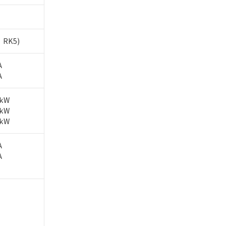
、RK5)
A
A
2kW
5kW
5kW
A
A