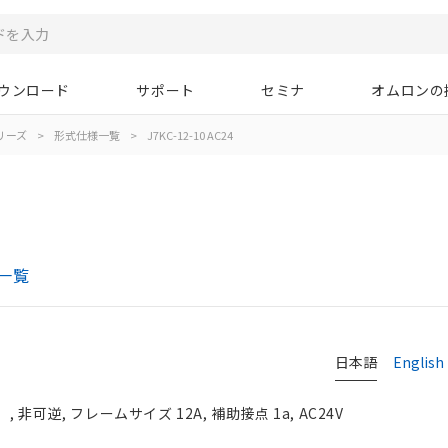
ウンロード
サポート
セミナ
オムロンの
シリーズ
>
形式仕様一覧
>
J7KC-12-10 AC24
一覧
日本語
English
非可逆, フレームサイズ 12A, 補助接点 1a, AC24V