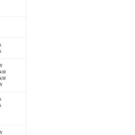
A
A
W
5kW
5kW
W
A
A
W