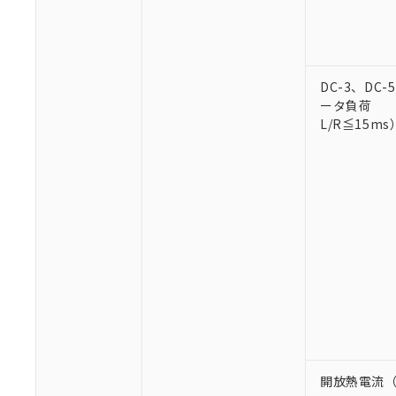
○
一定数以
DBP(フタル酸ジブチル) :
い。
当社は貴社製
DEHP(フタル酸ビス(2-エ
正式な納期状
置等に一切使
当社販売員に
※2 対応予定月
△
一定数に
当社は、貴社
オムロン制御
また当社は、
※2 環境保護使
在庫状況およ
DC-3、DC
部品在庫の切り替
たしません。
－
在庫なし
す。
ータ負荷
「ｅ」：有害物質
機器販売
マイパーツ機
L/R≦15ms
「10」：通常の
ている必要が
味します。
空
受注生産
お客様が当ウ
※3 非含有証明
「－」：未確認で
白
が、当社の製
さい。
下記の非含有証明
※当社の共同
いる法人を指
EU RoHS指令（
51物質の非含有証
※本証明書は発行
また、RoHS指
混在することから
既に当社にて対応
り割愛しておりま
開放熱電流