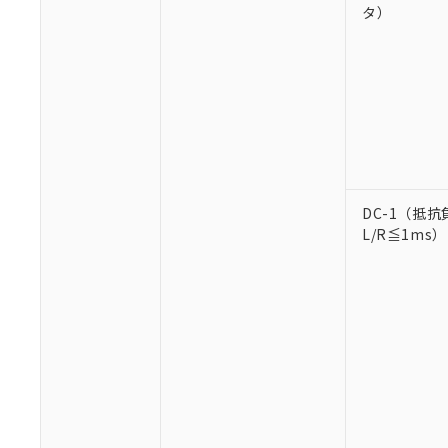
タ）
※1 対応状況
対応済み：EU
対応予定：EU R
DC-1（抵抗
対応予定なし：EU
L/R≦1ms）
調査・確認中：EU
ご利用条件
非該当品：ライセ
※1 中国RoHS
仕入先様の事情に
があります。
以下の条件をお読
「○」：最大均質
「×」：最大均質
本サービスは
当社は、これ
*EU RoHS指令（10物
「－」：未確認で
鉛(Pb) 1000ppm以下、
くものです。
う）を輸出ま
記
説明
六価クロム(Cr(Ⅵ)) 1
当社制御機器
などの必要な
フタル酸ビス(2-エチルヘ
号
*中国RoHS10物質の基準値 
ル（DBP） 1000ppm
在庫状況およ
当社は規制貨
Pb(鉛) :1000ppm、 Hg
但し、RoHS指令で産
のであり、閲
ます。
Cr(Ⅵ)(六価クロム) : 
フタル酸エステル類の４