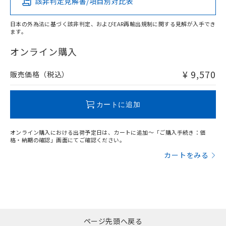
該非判定見解書/項目別対比表
O
O
O
O
日本の外為法に基づく該非判定、およびEAR再輸出規制に関する見解が入手でき
ます。
"対応済み"や非含有の記載がされた商品であっても、流通
在庫等で未対応品が混在する可能性があります。
オンライン購入
非含有品が必要な際は、弊社営業部門もしくは販売店へお
問い合わせください。
¥ 9,570
販売価格（税込）
この製品のRoHS/REACH対応状況ページへ
カートに追加
オンライン購入における出荷予定日は、カートに追加～「ご購入手続き：価
格・納期の確認」画面にてご確認ください。
カートをみる
ページ先頭へ戻る