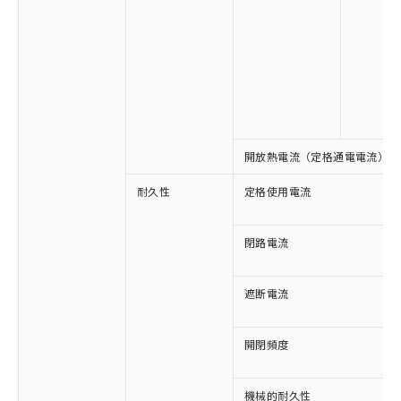
※1 対応状況
対応済み：EU RoHS指令（10物質）の
非含有に対応した製品が提供可能な商品で
開放熱電流（定格通電電流）
す。
対応予定：EU RoHS指令（10物質）の非含
耐久性
定格使用電流
ご利用条件
有に対応した製品に切り替える予定のある
商品です。
対応予定なし：EU RoHS指令（10物質）の
閉路電流
以下の条件をお読みいただき、同意のうえ
非含有に非対応の商品で、対応品を出す予
ご利用ください。
定はありません。
遮断電流
調査・確認中：EU RoHS指令（10物質）の
本サービスは、当社制御機器事業取扱
※1 中国RoHS○×表
非含有の対応状況を調査中または確認中の
商品の当社在庫状況および標準価格
商品です。
開閉頻度
(税抜)を提供させていただくもので
「○」：最大均質材料含有率が中国RoHSの
非該当品：ライセンス料など無形物で、有
す。
基準値以下であることを示します。
害物質有無と関係のない商品です。
当社制御機器事業取扱商品の中には、
「×」：最大均質材料含有率が中国RoHSの
仕入先様の事情により、非含有部品として
機械的耐久性