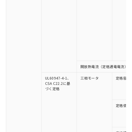
開放熱電流（定格通電電流）
UL60947-4-1、
三相モータ
定格容量
CSA C22.2に基
づく定格
定格使用