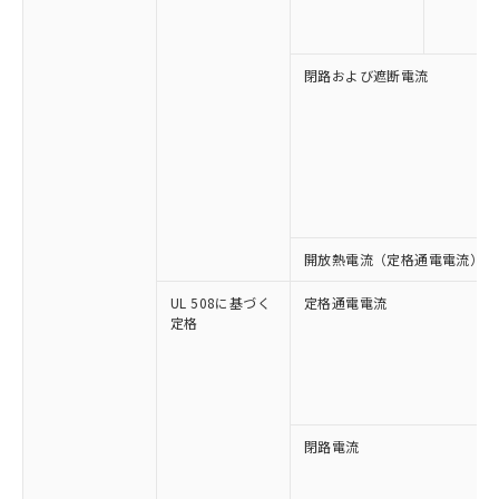
い合わせください。
お客様が当ウェブサイト上で当社にご
※3 非含有証明書ダウンロード
登録された部品リストについて、当社
および当社の共同利用者が、当社の製
閉路および遮断電流
下記の非含有証明書をダウンロードするこ
品・サービスに関するお客様との取
とができます。
合意する
キャンセル
引・商談に必要な範囲で利用すること
をご了承ください。
EU RoHS指令（10物質）の非含有証明書
※当社の共同利用者とは、
"個人情報
51物質の非含有証明書（当社基準）
の共同利用に関して"
の「1.共同利
※本証明書は発行日時点で非含有を証明す
用者の範囲」に記載されている法人を
るもので、過去に遡って非含有を証明する
指します。
ものではありません。
開放熱電流（定格通電電流）
また、RoHS指令のフタル酸エステル類４
物質の対応では、対応完了までの期間は出
UL 508に基づく
定格通電電流
荷製品に未対応品が混在することから備考
定格
欄に対応日を記載しておりました。
既に当社にて対応品への在庫切替を完了
していることから、特段のことがない限
り、2022年1月12日より割愛しておりま
す。
閉路電流