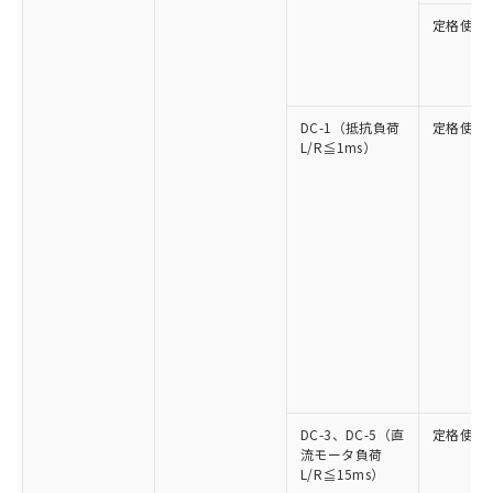
定格使用
DC-1（抵抗負荷
定格使用
L/R≦1ms）
DC-3、DC-5（直
定格使用
流モータ負荷
L/R≦15ms）