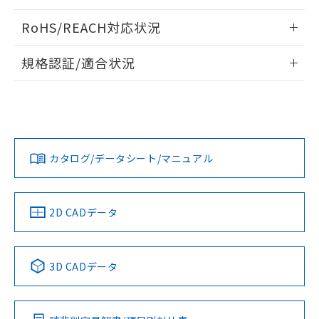
電気的耐久性曲線
ログイン/会員登録いただくと、CADデータをダウンロー
RoHS/REACH対応状況
ドすることができます。
情報更新：2026/7/29
規格認証/適合状況
ログイン/会員登録
EU RoHS
注意事項・凡例
UL認証
CSA認証
CEマーキング
Yes
Yes
Yes
対応状況
対応予定月
※1
※2
ダウンロードデータをご利用いただく前に、以下を必ずお読
みください。
カタログ/データシート/マニュアル
対応済み
ソフトウェアの使用条件
LR型式承認
DNV型式承認
BV型式承認
KR型式承
（イギリス
（ノルウェー
（フランス
（韓国
船舶規格）
船舶規格）
船舶規格）
船舶規格
中国 RoHS
注意事項・凡例
2D CADデータ
No
No
No
No
中国 RoHS表
※1 ※2
3D CADデータ
この製品の規格認証/適合状況ページへ
Pb
Hg
Cd
Cr(VI)
その他の認証はこちらのページからご検索ください