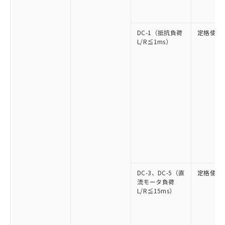
DC-1（抵抗負荷
定格使用
L/R≦1ms）
DC-3、DC-5（直
定格使用
流モータ負荷
L/R≦15ms）