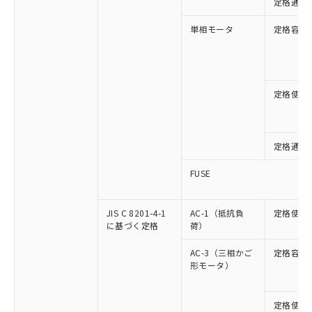
定格通流
単相モータ
定格容量
定格使用
定格通流
FUSE
JIS C 8201-4-1
AC-1（抵抗負
定格使用
に基づく定格
荷）
AC-3（三相かご
定格容量
形モータ）
定格使用