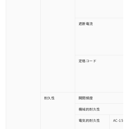
遮断電流
定格コード
耐久性
開閉頻度
機械的耐久性
電気的耐久性
AC-15