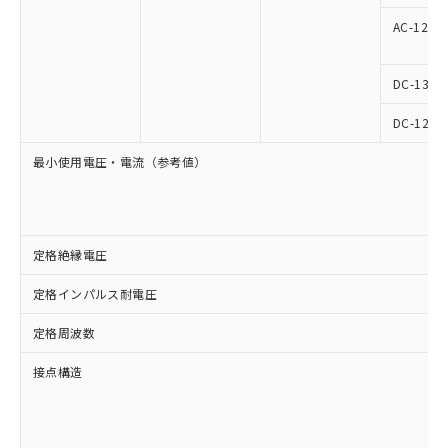
AC-12
DC-13
DC-12
最小使用電圧・電流（参考値）
定格絶縁電圧
定格インパルス耐電圧
定格周波数
接点構造