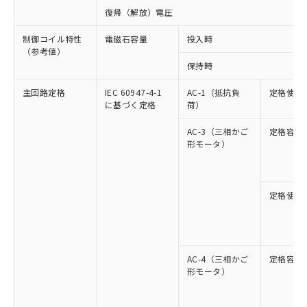
復帰（解放）電圧
制御コイル特性
電磁石容量
投入時
（参考値）
保持時
主回路定格
IEC 60947-4-1
AC-1（抵抗負
定格使用
に基づく定格
荷）
AC-3（三相かご
定格容量
形モータ）
定格使用
AC-4（三相かご
定格容量
形モータ）