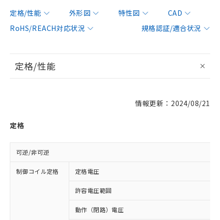
定格/性能
外形図
特性図
CAD
RoHS/REACH対応状況
規格認証/適合状況
定格/性能
情報更新：2024/08/21
定格
可逆/非可逆
制御コイル定格
定格電圧
許容電圧範囲
動作（閉路）電圧