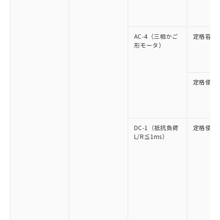
AC-4（三相かご
定格容量
形モータ）
定格使用
DC-1（抵抗負荷
定格使用
L/R≦1ms）