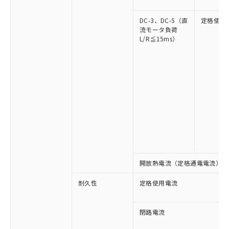
DC-3、DC-5（直
定格使用
流モータ負荷
L/R≦15ms）
※1 対応状況
対応済み：EU RoHS指令（10物質）の
非含有に対応した製品が提供可能な商品で
す。
対応予定：EU RoHS指令（10物質）の非含
ご利用条件
有に対応した製品に切り替える予定のある
開放熱電流（定格通電電流）
商品です。
対応予定なし：EU RoHS指令（10物質）の
以下の条件をお読みいただき、同意のうえ
耐久性
定格使用電流
非含有に非対応の商品で、対応品を出す予
ご利用ください。
定はありません。
調査・確認中：EU RoHS指令（10物質）の
閉路電流
本サービスは、当社制御機器事業取扱
※1 中国RoHS○×表
非含有の対応状況を調査中または確認中の
商品の当社在庫状況および標準価格