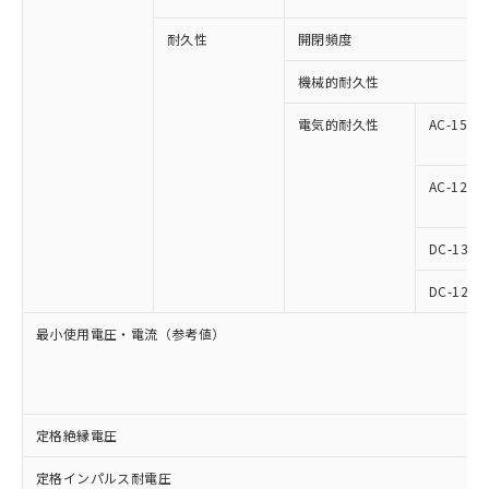
耐久性
開閉頻度
機械的耐久性
電気的耐久性
AC-15
AC-12
DC-13
DC-12
最小使用電圧・電流（参考値）
定格絶縁電圧
定格インパルス耐電圧