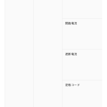
す。
閉路電流
遮断電流
定格コード