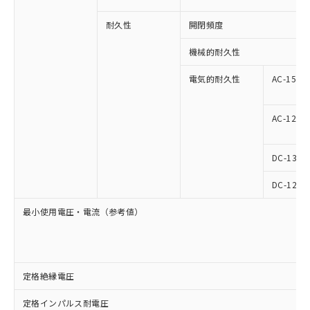
耐久性
開閉頻度
機械的耐久性
電気的耐久性
AC-15
AC-12
DC-13
DC-12
最小使用電圧・電流（参考値）
定格絶縁電圧
定格インパルス耐電圧