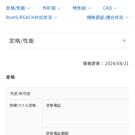
定格/性能
外形図
特性図
CAD
RoHS/REACH対応状況
規格認証/適合状況
定格/性能
情報更新：2024/08/21
定格
可逆/非可逆
制御コイル定格
定格電圧
許容電圧範囲