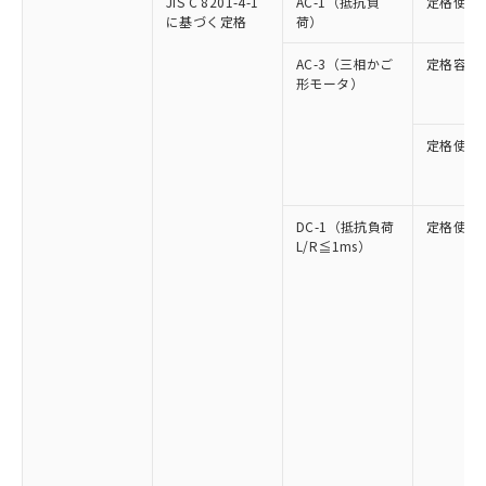
JIS C 8201-4-1
AC-1（抵抗負
定格使用
に基づく定格
荷）
AC-3（三相かご
定格容量
形モータ）
定格使用
DC-1（抵抗負荷
定格使用
L/R≦1ms）