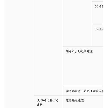
マイパーツ機能（部品リスト作成サー
空
受注生産機種、また在庫状況の
月が前後することがあります。
質が外部に漏えいし、環境に深刻な影響を
法に輸出するおそれがある場合は、取
ビス）をご利用いただくには、I-Web
DC-13
白
情報を公開していない機種
及ぼさない年数を意味します。
り引きをいたしません。
メンバーズにご登録されている必要が
「－」：未確認です。当社販売部門へお問
あります。
い合わせください。
お客様が当ウェブサイト上で当社にご
※3 非含有証明書ダウンロード
登録された部品リストについて、当社
DC-12
および当社の共同利用者が、当社の製
下記の非含有証明書をダウンロードするこ
品・サービスに関するお客様との取
とができます。
合意する
キャンセル
引・商談に必要な範囲で利用すること
をご了承ください。
EU RoHS指令（10物質）の非含有証明書
閉路および遮断電流
※当社の共同利用者とは、
"個人情報
51物質の非含有証明書（当社基準）
の共同利用に関して"
の「1.共同利
※本証明書は発行日時点で非含有を証明す
用者の範囲」に記載されている法人を
るもので、過去に遡って非含有を証明する
指します。
ものではありません。
また、RoHS指令のフタル酸エステル類４
物質の対応では、対応完了までの期間は出
荷製品に未対応品が混在することから備考
欄に対応日を記載しておりました。
開放熱電流（定格通電電流）
既に当社にて対応品への在庫切替を完了
していることから、特段のことがない限
UL 508に基づく
定格通電電流
定格
り、2022年1月12日より割愛しておりま