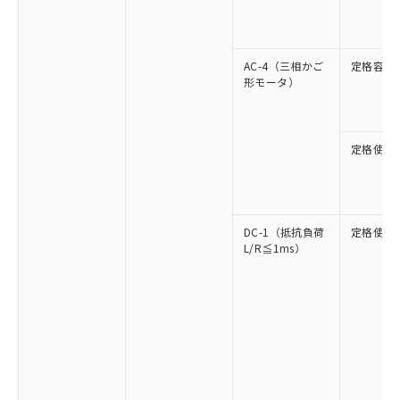
AC-4（三相かご
定格容量
形モータ）
定格使用
DC-1（抵抗負荷
定格使用
L/R≦1ms）