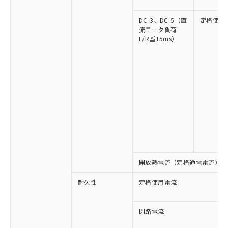
DC-3、DC-5（直
定格使用
流モータ負荷
L/R≦15ms）
※1 対応状況
対応済み：EU RoHS指令（10物質）の
非含有に対応した製品が提供可能な商品で
す。
対応予定：EU RoHS指令（10物質）の非含
ご利用条件
有に対応した製品に切り替える予定のある
開放熱電流（定格通電電流）
商品です。
対応予定なし：EU RoHS指令（10物質）の
以下の条件をお読みいただき、同意のうえ
耐久性
定格使用電流
非含有に非対応の商品で、対応品を出す予
ご利用ください。
定はありません。
調査・確認中：EU RoHS指令（10物質）の
閉路電流
本サービスは、当社制御機器事業取扱
※1 中国RoHS○×表
非含有の対応状況を調査中または確認中の
商品の当社在庫状況および標準価格