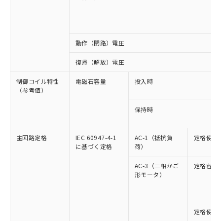
動作（閉路）電圧
復帰（解放）電圧
制御コイル特性
電磁石容量
投入時
（参考値）
保持時
主回路定格
IEC 60947-4-1
AC-1（抵抗負
定格使用
に基づく定格
荷）
AC-3（三相かご
定格容量
形モータ）
定格使用