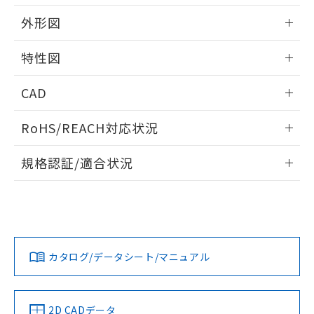
外形図
情報更新：2024/08/21
特性図
外形図
情報更新：2024/08/21
CAD
電気的耐久性曲線
ログイン/会員登録いただくと、CADデータをダウンロー
RoHS/REACH対応状況
ドすることができます。
情報更新：2026/7/29
規格認証/適合状況
ログイン/会員登録
EU RoHS
注意事項・凡例
UL認証
CSA認証
CEマーキング
Yes
Yes
Yes
対応状況
対応予定月
※1
※2
ダウンロードデータをご利用いただく前に、以下を必ずお読
みください。
カタログ/データシート/マニュアル
対応済み
ソフトウェアの使用条件
LR型式承認
DNV型式承認
BV型式承認
KR型式承
（イギリス
（ノルウェー
（フランス
（韓国
船舶規格）
船舶規格）
船舶規格）
船舶規格
中国 RoHS
注意事項・凡例
2D CADデータ