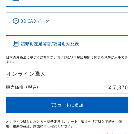
No
No
No
No
中国 RoHS表
※1 ※2
3D CADデータ
この製品の規格認証/適合状況ページへ
Pb
Hg
Cd
Cr(VI)
その他の認証はこちらのページからご検索ください
該非判定見解書/項目別対比表
O
O
O
O
日本の外為法に基づく該非判定、およびEAR再輸出規制に関する見解が入手でき
ます。
"対応済み"や非含有の記載がされた商品であっても、流通
在庫等で未対応品が混在する可能性があります。
オンライン購入
非含有品が必要な際は、弊社営業部門もしくは販売店へお
問い合わせください。
¥ 7,370
販売価格（税込）
この製品のRoHS/REACH対応状況ページへ
カートに追加
オンライン購入における出荷予定日は、カートに追加～「ご購入手続き：価
格・納期の確認」画面にてご確認ください。