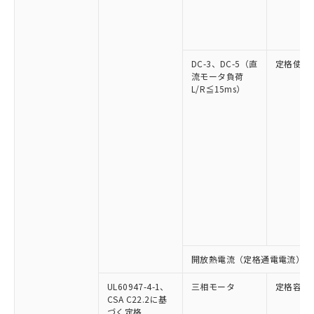
DC-3、DC-5（直
定格使用
流モータ負荷
L/R≦15ms）
開放熱電流（定格通電電流）
UL60947-4-1、
三相モータ
定格容量
CSA C22.2に基
づく定格