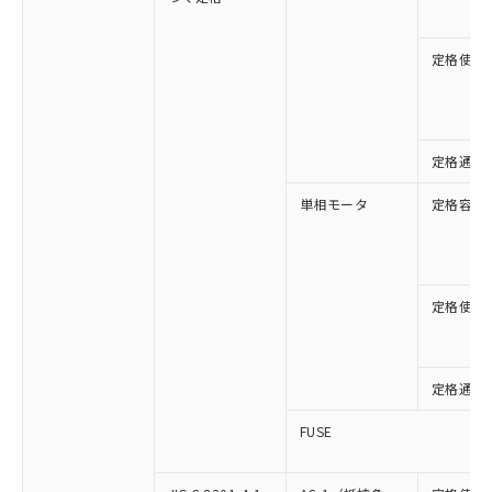
定格使用
定格通流
単相モータ
定格容量
定格使用
定格通流
FUSE