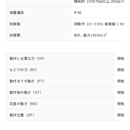
機械的: 1000万回以上 (60回/min)
本サービスは、当社制御機器事業取扱
※1 中国RoHS○×表
非含有の対応状況を調査中または確認中の
商品の当社在庫状況および標準価格
商品です。
保護構造
IP40
(税抜)を提供させていただくもので
「○」：最大均質材料含有率が中国RoHSの
非該当品：ライセンス料など無形物で、有
す。
基準値以下であることを示します。
害物質有無と関係のない商品です。
耐振動
誤動作: 10～55Hz 複振幅 1.5mm
当社制御機器事業取扱商品の中には、
「×」：最大均質材料含有率が中国RoHSの
仕入先様の事情により、非含有部品として
本サービスの対象外となる商品もある
2
基準値を超えていることを示します。
耐衝撃
耐久: 最大1000m/s
いたものが、含有品と判明した場合などや
当社は、これら貴社製品のうち、外国
ことをご了承ください。
「－」：未確認です。当社販売部門へお問
むを得ず変更することがあります。
為替および外国貿易法に定める商品
在庫状況および標準価格照会結果は、
い合わせください。
（以下｢規制貨物等」という）を輸出
記載している更新日時点での社内デー
*EU RoHS指令（10物質）：
または国外への提供する場合は、日本
記
タに基づき作成されるものであり、閲
説明
動作に必要な力（OF）
規格値 
鉛(Pb) 1000ppm以下、 水銀(Hg) 1000ppm以下、 カド
*中国RoHS10物質の基準値 (GB/T26572)：
国政府の輸出許可(または役務取引許
号
覧された時点での実際の在庫および標
ミウム(Cd) 100ppm以下、
Pb(鉛) :1000ppm、 Hg(水銀) : 1000ppm、 Cd(カドミウ
可)を取得するなどの必要な手続きを
六価クロム(Cr(Ⅵ)) 1000ppm以下、ポリ臭化ビフェニル
ム) : 100ppm、
準価格とは異なる場合があることをご
もどりの力（RF）
規格値 
類(PBB) 1000ppm以下、ポリ臭化ジフェニルエーテル類
Cr(Ⅵ)(六価クロム) : 1000ppm、 PBBs(ポリ臭化ビフェ
とります。
了承ください。
(PBDE) 1000ppm以下、フタル酸ビス(2-エチルヘキシ
○
一定数以上の在庫あり
ニル類) : 1000ppm、 PBDEs(ポリ臭化ジフェニルエーテ
当社は規制貨物を破棄する場合は、完
ル) (DEHP)(別名：DOP) 1000ppm以下、フタル酸ブチ
動作までの動き（PT）
規格値 
正式な納期状況および標準価格はお客
ル類) : 1000ppm、
ルベンジル（BBP） 1000ppm以下、フタル酸ジブチル
全に破砕するなど、違法に輸出されな
DBP(フタル酸ジブチル) : 1000ppm、 DIBP(フタル酸ジ
様のお取引先、またはお客様担当のオ
（DBP） 1000ppm以下、フタル酸ジイソブチル
イソブチル) : 1000ppm、 BBP(フタル酸ブチルベンジ
△
一定数には満たないが在庫あり
いよう必要な手段を講じます。
動作後の動き（OT）
規格値 
ムロン制御機器販売店・当社販売員に
(DIBP) 1000ppm以下
ル) : 1000ppm、
当社は貴社製品を、核兵器、ミサイ
但し、RoHS指令で産業用監視および制御機器に対する
DEHP(フタル酸ビス(2-エチルヘキシル)) : 1000ppm
ご相談ください。
適用除外項目は除く。
応差の動き（MD）
規格値 
ル、化学兵器、生物兵器またはその他
－
在庫なし(最新の在庫状況につ
オムロン制御機器販売店や当社販売拠
フタル酸エステル類の４物質については閾値を超える意
武器並びにこれらの製造装置等に一切
いては、お客様のお取引先、ま
図的な使用がないことを確認しています。
点は「
販売ネットワーク
」をご確認
動作位置（OP）
規格値 6
※2 環境保護使用期限
使用いたしません。
たはお客様担当のオムロン制御
ください。
当社は、貴社製品を第三者に販売する
機器販売店・当社販売員にご確
在庫状況および標準価格結果を当社の
※2 対応予定月
「ｅ」：有害物質（10物質）のすべてが基
場合は、上記1、2および3の内容を当
認ください)