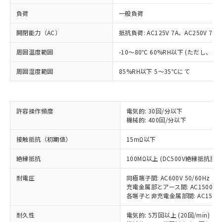
負荷
一般負荷
開閉能力（AC）
抵抗負荷: AC125V 7A、AC250V 7A
周囲温度範囲
-10～80℃ 60%RH以下 (ただし、
周囲湿度範囲
85%RH以下 5～35℃にて
※1 対応状況
許容操作頻度
電気的: 30回/分以下
機械的: 400回/分以下
対応済み：EU RoHS指令（10物質）の
非含有に対応した製品が提供可能な商品で
接触抵抗（初期値）
15mΩ以下
す。
対応予定：EU RoHS指令（10物質）の非含
絶縁抵抗
100MΩ以上 (DC500V絶縁抵抗計に
ご利用条件
有に対応した製品に切り替える予定のある
耐電圧
同極端子間: AC600V 50/60Hz 1m
商品です。
充電金属部とアース間: AC1500V 50
対応予定なし：EU RoHS指令（10物質）の
各端子と非充電金属部間: AC1500V 5
以下の条件をお読みいただき、同意のうえ
非含有に非対応の商品で、対応品を出す予
ご利用ください。
定はありません。
耐久性
電気的: 5万回以上 (20回/min)
調査・確認中：EU RoHS指令（10物質）の