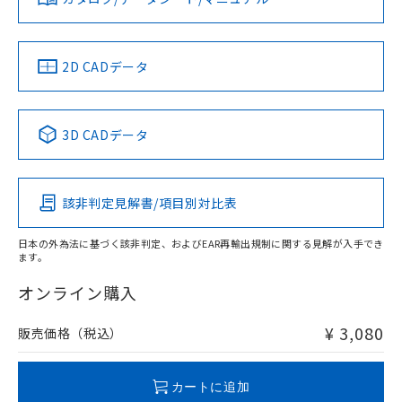
対応済み
していることから、特段のことがない限
ソフトウェアの使用条件
り、2022年1月12日より割愛しておりま
す。
中国 RoHS
注意事項・凡例
2D CADデータ
中国 RoHS表
※1 ※2
3D CADデータ
Pb
Hg
Cd
Cr(VI)
該非判定見解書/項目別対比表
X
O
O
O
日本の外為法に基づく該非判定、およびEAR再輸出規制に関する見解が入手でき
ます。
"対応済み"や非含有の記載がされた商品であっても、流通
在庫等で未対応品が混在する可能性があります。
オンライン購入
非含有品が必要な際は、弊社営業部門もしくは販売店へお
問い合わせください。
¥ 3,080
販売価格（税込）
この製品のRoHS/REACH対応状況ページへ
カートに追加