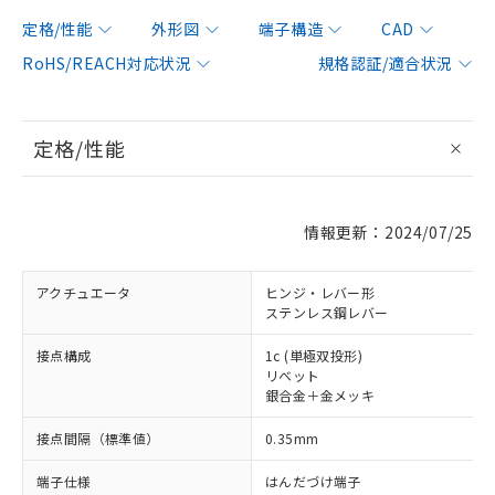
定格/性能
外形図
端子構造
CAD
RoHS/REACH対応状況
規格認証/適合状況
定格/性能
情報更新：2024/07/25
アクチュエータ
ヒンジ・レバー形
ステンレス鋼レバー
接点構成
1c (単極双投形)
リベット
銀合金＋金メッキ
接点間隔（標準値）
0.35mm
端子仕様
はんだづけ端子