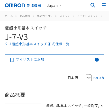
制御機器
Japan
ホーム
>
商品情報
>
商品カテゴリ
>
スイッチ
>
マイクロスイッチ
>
極
極超小形基本スイッチ
J-7-V3
J 極超小形基本スイッチ 形式仕様一覧
マイリストに追加
日本語
PDF出力
商品概要
極超小型基本スイッチ, 一般負荷, ヒ