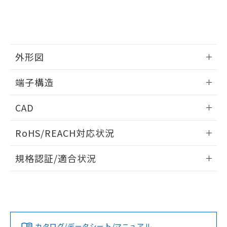
事前の承諾なく第三者に漏洩または開
準値以下であることを示します。
該第三者に通知します。また当社は、
示しないようお願いします。
部品在庫の切り替え状況などにより、予定
「10」：通常の使用状況下において有害物
販売先および販売に係わる関係者が違
マイパーツ機能（部品リスト作成サー
空
受注生産機種、また在庫状況の
月が前後することがあります。
質が外部に漏えいし、環境に深刻な影響を
法に輸出するおそれがある場合は、取
ビス）をご利用いただくには、I-Web
白
情報を公開していない機種
及ぼさない年数を意味します。
り引きをいたしません。
メンバーズにご登録されている必要が
「－」：未確認です。当社販売部門へお問
あります。
外形図
い合わせください。
お客様が当ウェブサイト上で当社にご
※3 非含有証明書ダウンロード
情報更新：2024/07/25
登録された部品リストについて、当社
端子構造
および当社の共同利用者が、当社の製
下記の非含有証明書をダウンロードするこ
品・サービスに関するお客様との取
情報更新：2024/07/25
とができます。
CAD
合意する
キャンセル
引・商談に必要な範囲で利用すること
をご了承ください。
EU RoHS指令（10物質）の非含有証明書
ログイン/会員登録いただくと、CADデータをダウンロー
※当社の共同利用者とは、
"個人情報
RoHS/REACH対応状況
51物質の非含有証明書（当社基準）
ドすることができます。
の共同利用に関して"
の「1.共同利
※本証明書は発行日時点で非含有を証明す
用者の範囲」に記載されている法人を
情報更新：2026/7/29
るもので、過去に遡って非含有を証明する
規格認証/適合状況
指します。
ものではありません。
ログイン/会員登録
EU RoHS
注意事項・凡例
J-7-V3についての規格認証/適合状況については、「カスタマ
また、RoHS指令のフタル酸エステル類４
ーサポートセンタ お客様相談室」または貴社担当オムロン営
物質の対応では、対応完了までの期間は出
業員または販売店にお問い合わせください。
荷製品に未対応品が混在することから備考
対応状況
対応予定月
※1
※2
欄に対応日を記載しておりました。
ダウンロードデータをご利用いただく前に、以下を必ずお読
既に当社にて対応品への在庫切替を完了
みください。
お問い合わせ
カタログ/データシート/マニュアル