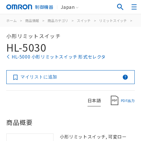
制御機器
Japan
ホーム
>
商品情報
>
商品カテゴリ
>
スイッチ
>
リミットスイッチ
>
汎
小形リミットスイッチ
HL-5030
HL-5000 小形リミットスイッチ 形式セレクタ
マイリストに追加
日本語
PDF出力
商品概要
小形リミットスイッチ, 可変ロー