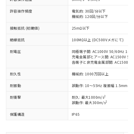
対応予定：EU RoHS指令（10物質）の非含
ご利用条件
有に対応した製品に切り替える予定のある
許容操作頻度
電気的: 30回/分以下
商品です。
機械的: 120回/分以下
対応予定なし：EU RoHS指令（10物質）の
以下の条件をお読みいただき、同意のうえ
非含有に非対応の商品で、対応品を出す予
接触抵抗 (初期値)
25mΩ以下
ご利用ください。
定はありません。
絶縁抵抗
100MΩ以上 (DC500Vメガにて)
調査・確認中：EU RoHS指令（10物質）の
本サービスは、当社制御機器事業取扱
※1 中国RoHS○×表
非含有の対応状況を調査中または確認中の
商品の当社在庫状況および標準価格
耐電圧
同極端子間: AC1000V 50/60Hz 1mi
商品です。
(税抜)を提供させていただくもので
充電金属部とアース間: AC1500V 50/6
「○」：最大均質材料含有率が中国RoHSの
非該当品：ライセンス料など無形物で、有
す。
各端子と非充電金属部間: AC1500V 50/
基準値以下であることを示します。
害物質有無と関係のない商品です。
当社制御機器事業取扱商品の中には、
「×」：最大均質材料含有率が中国RoHSの
仕入先様の事情により、非含有部品として
耐久性
機械的: 1000万回以上
本サービスの対象外となる商品もある
基準値を超えていることを示します。
いたものが、含有品と判明した場合などや
当社は、これら貴社製品のうち、外国
ことをご了承ください。
「－」：未確認です。当社販売部門へお問
むを得ず変更することがあります。
為替および外国貿易法に定める商品
耐振動
誤動作: 10～55Hz 複振幅 1.5mm
在庫状況および標準価格照会結果は、
い合わせください。
（以下｢規制貨物等」という）を輸出
記載している更新日時点での社内デー
2
*EU RoHS指令（10物質）：
耐衝撃
耐久: 最大1000m/s
または国外への提供する場合は、日本
記
タに基づき作成されるものであり、閲
説明
鉛(Pb) 1000ppm以下、 水銀(Hg) 1000ppm以下、 カド
2
*中国RoHS10物質の基準値 (GB/T26572)：
誤動作: 最大300m/s
国政府の輸出許可(または役務取引許
号
覧された時点での実際の在庫および標
ミウム(Cd) 100ppm以下、
Pb(鉛) :1000ppm、 Hg(水銀) : 1000ppm、 Cd(カドミウ
可)を取得するなどの必要な手続きを
六価クロム(Cr(Ⅵ)) 1000ppm以下、ポリ臭化ビフェニル
ム) : 100ppm、
準価格とは異なる場合があることをご
保護構造
IP65
類(PBB) 1000ppm以下、ポリ臭化ジフェニルエーテル類
Cr(Ⅵ)(六価クロム) : 1000ppm、 PBBs(ポリ臭化ビフェ
とります。
了承ください。
(PBDE) 1000ppm以下、フタル酸ビス(2-エチルヘキシ
○
一定数以上の在庫あり
ニル類) : 1000ppm、 PBDEs(ポリ臭化ジフェニルエーテ
当社は規制貨物を破棄する場合は、完
ル) (DEHP)(別名：DOP) 1000ppm以下、フタル酸ブチ
正式な納期状況および標準価格はお客
ル類) : 1000ppm、
ルベンジル（BBP） 1000ppm以下、フタル酸ジブチル
全に破砕するなど、違法に輸出されな
DBP(フタル酸ジブチル) : 1000ppm、 DIBP(フタル酸ジ
様のお取引先、またはお客様担当のオ
（DBP） 1000ppm以下、フタル酸ジイソブチル
イソブチル) : 1000ppm、 BBP(フタル酸ブチルベンジ