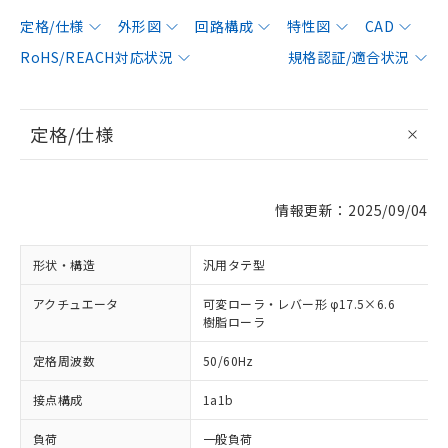
定格/仕様
外形図
回路構成
特性図
CAD
RoHS/REACH対応状況
規格認証/適合状況
定格/仕様
情報更新：2025/09/04
形状・構造
汎用タテ型
アクチュエータ
可変ローラ・レバー形 φ17.5×6.6
樹脂ローラ
定格周波数
50/60Hz
接点構成
1a1b
負荷
一般負荷