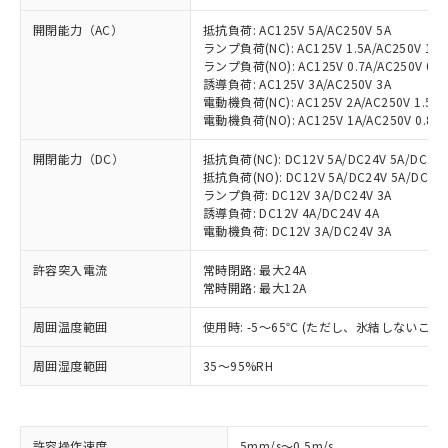
開閉能力（AC）
抵抗負荷: AC125V 5A/AC250V 5A
ランプ負荷(NC): AC125V 1.5A/AC250V 1A
ランプ負荷(NO): AC125V 0.7A/AC250V 0.5
誘導負荷: AC125V 3A/AC250V 3A
電動機負荷(NC): AC125V 2A/AC250V 1.5A
電動機負荷(NO): AC125V 1A/AC250V 0.8A
開閉能力（DC）
抵抗負荷(NC): DC12V 5A/DC24V 5A/DC125V
抵抗負荷(NO): DC12V 5A/DC24V 5A/DC125V
ランプ負荷: DC12V 3A/DC24V 3A
誘導負荷: DC12V 4A/DC24V 4A
電動機負荷: DC12V 3A/DC24V 3A
許容突入電流
常時閉路: 最大24A
常時開路: 最大12A
周囲温度範囲
使用時: -5～65℃ (ただし、氷結しないこと
※1 対応状況
周囲湿度範囲
35～95%RH
対応済み：EU RoHS指令（10物質）の
非含有に対応した製品が提供可能な商品で
す。
許容操作速度
5mm/s～0.5m/s