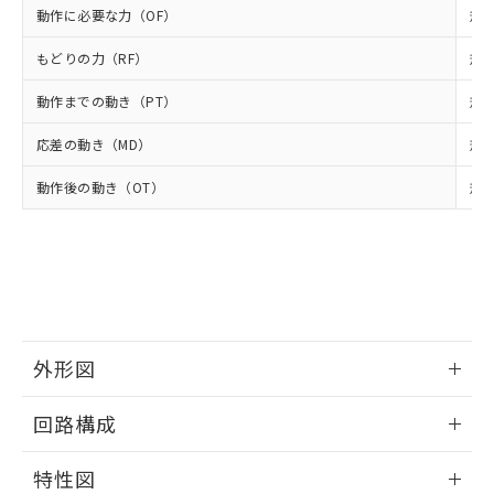
△
一定数には満たないが在庫あり
いよう必要な手段を講じます。
ムロン制御機器販売店・当社販売員に
(DIBP) 1000ppm以下
動作に必要な力（OF）
規格
ル) : 1000ppm、
当社は貴社製品を、核兵器、ミサイ
但し、RoHS指令で産業用監視および制御機器に対する
DEHP(フタル酸ビス(2-エチルヘキシル)) : 1000ppm
ご相談ください。
適用除外項目は除く。
ル、化学兵器、生物兵器またはその他
－
在庫なし(最新の在庫状況につ
オムロン制御機器販売店や当社販売拠
もどりの力（RF）
規格
フタル酸エステル類の４物質については閾値を超える意
武器並びにこれらの製造装置等に一切
いては、お客様のお取引先、ま
図的な使用がないことを確認しています。
点は「
販売ネットワーク
」をご確認
※2 環境保護使用期限
使用いたしません。
たはお客様担当のオムロン制御
動作までの動き（PT）
規格
ください。
当社は、貴社製品を第三者に販売する
機器販売店・当社販売員にご確
在庫状況および標準価格結果を当社の
※2 対応予定月
「ｅ」：有害物質（10物質）のすべてが基
場合は、上記1、2および3の内容を当
応差の動き（MD）
規格
認ください)
事前の承諾なく第三者に漏洩または開
準値以下であることを示します。
該第三者に通知します。また当社は、
示しないようお願いします。
部品在庫の切り替え状況などにより、予定
「10」：通常の使用状況下において有害物
動作後の動き（OT）
規格
販売先および販売に係わる関係者が違
マイパーツ機能（部品リスト作成サー
空
受注生産機種、また在庫状況の
月が前後することがあります。
質が外部に漏えいし、環境に深刻な影響を
法に輸出するおそれがある場合は、取
ビス）をご利用いただくには、I-Web
白
情報を公開していない機種
及ぼさない年数を意味します。
り引きをいたしません。
メンバーズにご登録されている必要が
「－」：未確認です。当社販売部門へお問
あります。
い合わせください。
お客様が当ウェブサイト上で当社にご
※3 非含有証明書ダウンロード
登録された部品リストについて、当社
および当社の共同利用者が、当社の製
下記の非含有証明書をダウンロードするこ
品・サービスに関するお客様との取
外形図
とができます。
合意する
キャンセル
引・商談に必要な範囲で利用すること
をご了承ください。
情報更新：2025/09/04
回路構成
EU RoHS指令（10物質）の非含有証明書
※当社の共同利用者とは、
"個人情報
51物質の非含有証明書（当社基準）
の共同利用に関して"
の「1.共同利
情報更新：2025/09/04
※本証明書は発行日時点で非含有を証明す
特性図
用者の範囲」に記載されている法人を
るもので、過去に遡って非含有を証明する