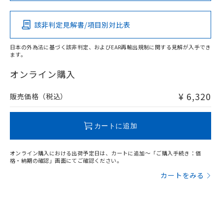
該非判定見解書/項目別対比表
O
O
O
O
日本の外為法に基づく該非判定、およびEAR再輸出規制に関する見解が入手でき
ます。
"対応済み"や非含有の記載がされた商品であっても、流通
在庫等で未対応品が混在する可能性があります。
オンライン購入
非含有品が必要な際は、弊社営業部門もしくは販売店へお
問い合わせください。
¥ 6,320
販売価格（税込）
この製品のRoHS/REACH対応状況ページへ
カートに追加
オンライン購入における出荷予定日は、カートに追加～「ご購入手続き：価
格・納期の確認」画面にてご確認ください。
カートをみる