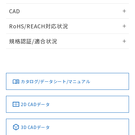
指します。
ものではありません。
情報更新：2025/09/04
CAD
また、RoHS指令のフタル酸エステル類４
物質の対応では、対応完了までの期間は出
耐久曲線図
ログイン/会員登録いただくと、CADデータをダウンロー
荷製品に未対応品が混在することから備考
RoHS/REACH対応状況
電気的:
ドすることができます。
欄に対応日を記載しておりました。
情報更新：2026/7/29
既に当社にて対応品への在庫切替を完了
規格認証/適合状況
していることから、特段のことがない限
ログイン/会員登録
り、2022年1月12日より割愛しておりま
EU RoHS
注意事項・凡例
HL-5030についての規格認証/適合状況については、「カスタ
す。
マーサポートセンタ お客様相談室」または貴社担当オムロン
営業員または販売店にお問い合わせください。
対応状況
対応予定月
※1
※2
ダウンロードデータをご利用いただく前に、以下を必ずお読
みください。
お問い合わせ
カタログ/データシート/マニュアル
対応済み
ソフトウェアの使用条件
取りつけ穴加工図
中国 RoHS
注意事項・凡例
2D CADデータ
中国 RoHS表
※1 ※2
3D CADデータ
Pb
Hg
Cd
Cr(VI)