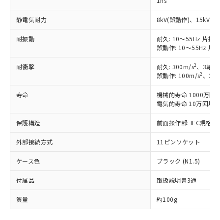
1ns
武器並びにこれらの製造装置等に一切
いては、お客様のお取引先、ま
図的な使用がないことを確認しています。
点は「
販売ネットワーク
」をご確認
※2 環境保護使用期限
使用いたしません。
たはお客様担当のオムロン制御
ください。
静電気耐力
8kV(誤動作)、15kV(破
当社は、貴社製品を第三者に販売する
機器販売店・当社販売員にご確
在庫状況および標準価格結果を当社の
※2 対応予定月
「ｅ」：有害物質（10物質）のすべてが基
場合は、上記1、2および3の内容を当
認ください)
耐振動
耐久: 10～55Hz 片振幅
事前の承諾なく第三者に漏洩または開
準値以下であることを示します。
該第三者に通知します。また当社は、
誤動作: 10～55Hz 片振
示しないようお願いします。
部品在庫の切り替え状況などにより、予定
「10」：通常の使用状況下において有害物
販売先および販売に係わる関係者が違
マイパーツ機能（部品リスト作成サー
空
受注生産機種、また在庫状況の
月が前後することがあります。
質が外部に漏えいし、環境に深刻な影響を
2
耐衝撃
耐久: 300m/s
、3軸 
法に輸出するおそれがある場合は、取
ビス）をご利用いただくには、I-Web
白
情報を公開していない機種
2
誤動作: 100m/s
、3軸
及ぼさない年数を意味します。
り引きをいたしません。
メンバーズにご登録されている必要が
「－」：未確認です。当社販売部門へお問
あります。
寿命
機械的寿命 1000万回
い合わせください。
お客様が当ウェブサイト上で当社にご
電気的寿命 10万回以上（
※3 非含有証明書ダウンロード
登録された部品リストについて、当社
および当社の共同利用者が、当社の製
保護構造
前面操作部: IEC規格 I
下記の非含有証明書をダウンロードするこ
品・サービスに関するお客様との取
とができます。
外部接続方式
合意する
キャンセル
11ピンソケット
引・商談に必要な範囲で利用すること
をご了承ください。
EU RoHS指令（10物質）の非含有証明書
ケース色
ブラック (N1.5)
※当社の共同利用者とは、
"個人情報
51物質の非含有証明書（当社基準）
の共同利用に関して"
の「1.共同利
※本証明書は発行日時点で非含有を証明す
付属品
取扱説明書3通
用者の範囲」に記載されている法人を
るもので、過去に遡って非含有を証明する
指します。
質量
約100g
ものではありません。
また、RoHS指令のフタル酸エステル類４