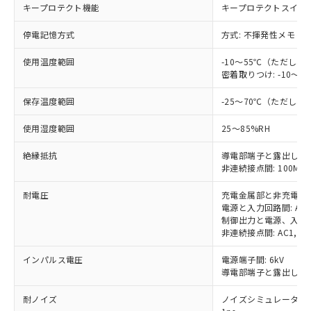
キープロテクト機能
キープロテクトスイッ
対応予定なし：EU RoHS指令（10物質）の
以下の条件をお読みいただき、同意のうえ
非含有に非対応の商品で、対応品を出す予
停電記憶方式
方式: 不揮発性メモリ、
ご利用ください。
定はありません。
調査・確認中：EU RoHS指令（10物質）の
本サービスは、当社制御機器事業取扱
使用温度範囲
-10～55℃（ただし
※1 中国RoHS○×表
非含有の対応状況を調査中または確認中の
密着取りつけ: -10
商品の当社在庫状況および標準価格
商品です。
(税抜)を提供させていただくもので
「○」：最大均質材料含有率が中国RoHSの
非該当品：ライセンス料など無形物で、有
保存温度範囲
-25～70℃（ただし
す。
基準値以下であることを示します。
害物質有無と関係のない商品です。
当社制御機器事業取扱商品の中には、
「×」：最大均質材料含有率が中国RoHSの
仕入先様の事情により、非含有部品として
使用湿度範囲
25～85%RH
本サービスの対象外となる商品もある
基準値を超えていることを示します。
いたものが、含有品と判明した場合などや
当社は、これら貴社製品のうち、外国
ことをご了承ください。
「－」：未確認です。当社販売部門へお問
絶縁抵抗
導電部端子と露出した非充電
むを得ず変更することがあります。
為替および外国貿易法に定める商品
在庫状況および標準価格照会結果は、
非連続接点間: 100MΩ以
い合わせください。
（以下｢規制貨物等」という）を輸出
記載している更新日時点での社内デー
*EU RoHS指令（10物質）：
または国外への提供する場合は、日本
記
タに基づき作成されるものであり、閲
説明
耐電圧
充電金属部と非充電金属部間:
鉛(Pb) 1000ppm以下、 水銀(Hg) 1000ppm以下、 カド
*中国RoHS10物質の基準値 (GB/T26572)：
国政府の輸出許可(または役務取引許
号
覧された時点での実際の在庫および標
ミウム(Cd) 100ppm以下、
電源と入力回路間: AC2,0
Pb(鉛) :1000ppm、 Hg(水銀) : 1000ppm、 Cd(カドミウ
可)を取得するなどの必要な手続きを
六価クロム(Cr(Ⅵ)) 1000ppm以下、ポリ臭化ビフェニル
ム) : 100ppm、
制御出力と電源、入力回路間:
準価格とは異なる場合があることをご
類(PBB) 1000ppm以下、ポリ臭化ジフェニルエーテル類
Cr(Ⅵ)(六価クロム) : 1000ppm、 PBBs(ポリ臭化ビフェ
とります。
非連続接点間: AC1,000V
了承ください。
(PBDE) 1000ppm以下、フタル酸ビス(2-エチルヘキシ
○
一定数以上の在庫あり
ニル類) : 1000ppm、 PBDEs(ポリ臭化ジフェニルエーテ
当社は規制貨物を破棄する場合は、完
ル) (DEHP)(別名：DOP) 1000ppm以下、フタル酸ブチ
正式な納期状況および標準価格はお客
ル類) : 1000ppm、
ルベンジル（BBP） 1000ppm以下、フタル酸ジブチル
インパルス電圧
電源端子間: 6kV
全に破砕するなど、違法に輸出されな
DBP(フタル酸ジブチル) : 1000ppm、 DIBP(フタル酸ジ
様のお取引先、またはお客様担当のオ
（DBP） 1000ppm以下、フタル酸ジイソブチル
イソブチル) : 1000ppm、 BBP(フタル酸ブチルベンジ
導電部端子と露出した非
△
一定数には満たないが在庫あり
いよう必要な手段を講じます。
ムロン制御機器販売店・当社販売員に
(DIBP) 1000ppm以下
ル) : 1000ppm、
当社は貴社製品を、核兵器、ミサイ
但し、RoHS指令で産業用監視および制御機器に対する
DEHP(フタル酸ビス(2-エチルヘキシル)) : 1000ppm
ご相談ください。
耐ノイズ
ノイズシミュレータによ
適用除外項目は除く。
ル、化学兵器、生物兵器またはその他
－
在庫なし(最新の在庫状況につ
オムロン制御機器販売店や当社販売拠
フタル酸エステル類の４物質については閾値を超える意