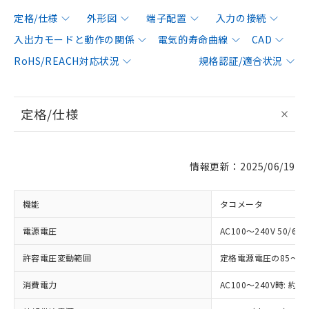
定格/仕様
外形図
端子配置
入力の接続
入出力モードと動作の関係
電気的寿命曲線
CAD
RoHS/REACH対応状況
規格認証/適合状況
定格/仕様
情報更新：2025/06/19
機能
タコメータ
電源電圧
AC100～240V 50/60H
許容電圧変動範囲
定格電源電圧の85～11
消費電力
AC100～240V時: 約6.