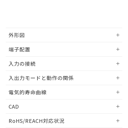
物質の対応では、対応完了までの期間は出
荷製品に未対応品が混在することから備考
欄に対応日を記載しておりました。
既に当社にて対応品への在庫切替を完了
していることから、特段のことがない限
り、2022年1月12日より割愛しておりま
外形図
す。
情報更新：2025/06/19
端子配置
情報更新：2025/06/19
入力の接続
情報更新：2025/06/19
入出力モードと動作の関係
無電圧入力:
情報更新：2025/06/19
電気的寿命曲線
入出力モードと動作の関係（タコメータ）
情報更新：2025/06/19
CAD
ログイン/会員登録いただくと、CADデータをダウンロー
RoHS/REACH対応状況
ドすることができます。