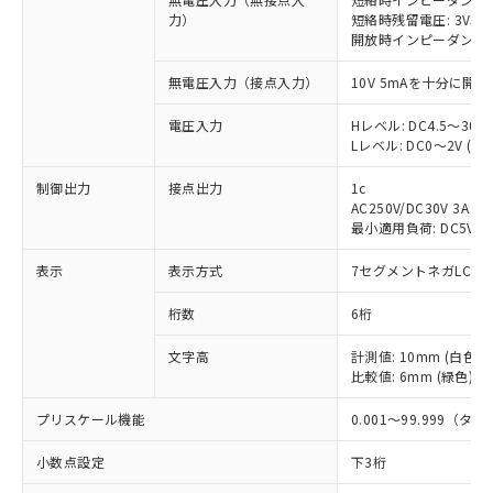
力）
短絡時残留電圧: 3V以
開放時インピーダンス: 
無電圧入力（接点入力）
10V 5mAを十分に
電圧入力
Hレベル: DC4.5～30V
Lレベル: DC0～2V (入
制御出力
接点出力
1c
AC250V/DC30V 3A 抵
最小適用負荷: DC5V 
表示
表示方式
7セグメントネガLCD
桁数
6桁
※1 対応状況
文字高
計測値: 10mm (白色)
対応済み：EU RoHS指令（10物質）の
比較値: 6mm (緑色)
非含有に対応した製品が提供可能な商品で
す。
プリスケール機能
0.001～99.999（
対応予定：EU RoHS指令（10物質）の非含
ご利用条件
小数点設定
下3桁
有に対応した製品に切り替える予定のある
商品です。