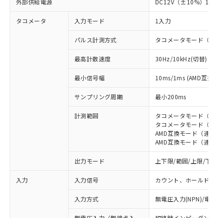
外部供給電源
DC12V（±10%）100
タコメータ
入力モード
1入力
パルス計測方式
タコメータモード（周
最高計数速度
30Hz/10kHz(切替)
最小信号幅
10ms/1ms (AMD
サンプリング周期
最小200ms
計測範囲
タコメータモード（周期計測
タコメータモード（周期計測
AMD互換モード（連続計測）
AMD互換モード（連続計測）
出力モード
上下限/範囲/上限/下限
入力
入力信号
カウント、ホールド（
入力方式
無電圧入力(NPN)/電圧
無電圧入力（無接点入
短絡時インピーダンス: 1