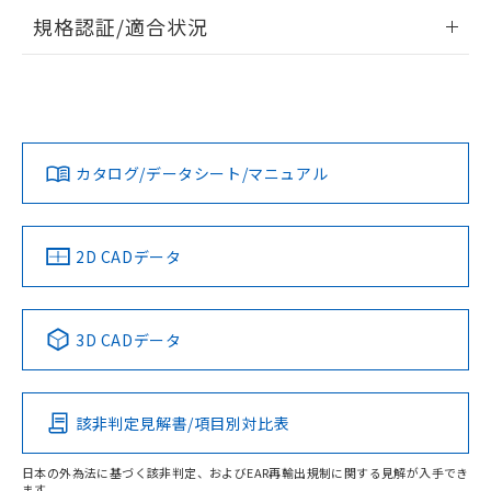
情報更新：2026/7/29
規格認証/適合状況
ログイン/会員登録
EU RoHS
注意事項・凡例
電圧入力:
UL認証
CSA認証
CEマーキング
Yes
Yes
Yes
対応状況
対応予定月
※1
※2
ダウンロードデータをご利用いただく前に、以下を必ずお読
みください。
カタログ/データシート/マニュアル
対応済み
ソフトウェアの使用条件
LR型式承認
DNV型式承認
BV型式承認
KR型式承
（イギリス
（ノルウェー
（フランス
（韓国
船舶規格）
船舶規格）
船舶規格）
船舶規格
中国 RoHS
注意事項・凡例
2D CADデータ
No
No
No
No
中国 RoHS表
※1 ※2
3D CADデータ
この製品の規格認証/適合状況ページへ
Pb
Hg
Cd
Cr(VI)
その他の認証はこちらのページからご検索ください
該非判定見解書/項目別対比表
X
O
O
O
日本の外為法に基づく該非判定、およびEAR再輸出規制に関する見解が入手でき
ます。