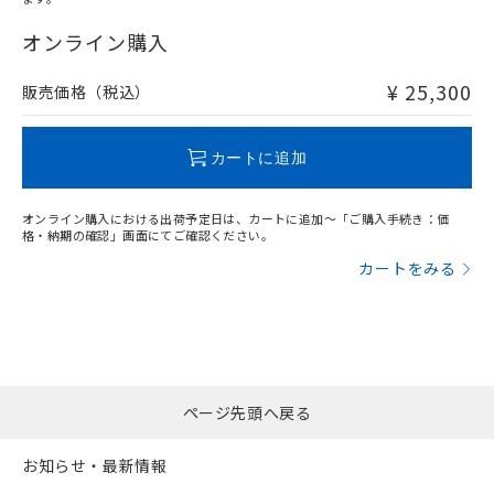
"対応済み"や非含有の記載がされた商品であっても、流通
在庫等で未対応品が混在する可能性があります。
オンライン購入
非含有品が必要な際は、弊社営業部門もしくは販売店へお
問い合わせください。
¥ 25,300
販売価格（税込）
この製品のRoHS/REACH対応状況ページへ
カートに追加
オンライン購入における出荷予定日は、カートに追加～「ご購入手続き：価
格・納期の確認」画面にてご確認ください。
カートをみる
ページ先頭へ戻る
お知らせ・最新情報