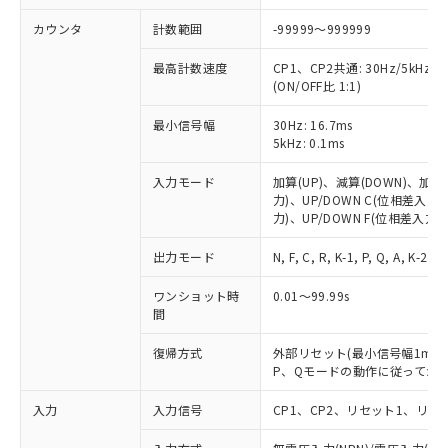
カウンタ
計数範囲
-99999～999999
最高計数速度
CP1、CP2共通: 30Hz/5kHz(
(ON/OFF比 1:1)
最小信号幅
30Hz: 16.7ms
5kHz: 0.1ms
入力モード
加算(UP)、減算(DOWN)、加減算
力)、UP/DOWN C(位相差入力)
力)、UP/DOWN F(位相差入力))
出力モード
N, F, C, R, K-1, P, Q, A, K-2, D,
ワンショット時
0.01～99.99s
間
復帰方式
外部リセット(最小信号幅1ms、
P、Qモードの動作に従ってか
入力
入力信号
CP1、CP2、リセット1、リ