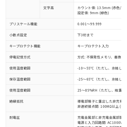
非含有に対応した製品が提供可能な商品で
文字高
カウント値: 13.5mm (赤色/緑色
す。
設定値: 9mm (緑色)
対応予定：EU RoHS指令（10物質）の非含
ご利用条件
有に対応した製品に切り替える予定のある
プリスケール機能
0.001～99.999
商品です。
対応予定なし：EU RoHS指令（10物質）の
小数点設定
下3桁まで
以下の条件をお読みいただき、同意のうえ
非含有に非対応の商品で、対応品を出す予
ご利用ください。
定はありません。
キープロテクト機能
キープロテクト入力
調査・確認中：EU RoHS指令（10物質）の
本サービスは、当社制御機器事業取扱
※1 中国RoHS○×表
非含有の対応状況を調査中または確認中の
停電記憶方式
方式: 不揮発性メモリ、書換回数
商品の当社在庫状況および標準価格
商品です。
(税抜)を提供させていただくもので
「○」：最大均質材料含有率が中国RoHSの
使用温度範囲
-10～55℃（ただし、氷結し
非該当品：ライセンス料など無形物で、有
す。
基準値以下であることを示します。
害物質有無と関係のない商品です。
当社制御機器事業取扱商品の中には、
保存温度範囲
-25～65℃（ただし、氷結し
「×」：最大均質材料含有率が中国RoHSの
仕入先様の事情により、非含有部品として
本サービスの対象外となる商品もある
基準値を超えていることを示します。
いたものが、含有品と判明した場合などや
当社は、これら貴社製品のうち、外国
ことをご了承ください。
使用湿度範囲
25～85%RH（ただし、結露
「－」：未確認です。当社販売部門へお問
むを得ず変更することがあります。
為替および外国貿易法に定める商品
在庫状況および標準価格照会結果は、
い合わせください。
（以下｢規制貨物等」という）を輸出
記載している更新日時点での社内デー
絶縁抵抗
導電部端子と露出した非充電金属部間
*EU RoHS指令（10物質）：
または国外への提供する場合は、日本
非連続接点間: 100MΩ以上 (DC
記
タに基づき作成されるものであり、閲
説明
鉛(Pb) 1000ppm以下、 水銀(Hg) 1000ppm以下、 カド
*中国RoHS10物質の基準値 (GB/T26572)：
国政府の輸出許可(または役務取引許
号
覧された時点での実際の在庫および標
ミウム(Cd) 100ppm以下、
Pb(鉛) :1000ppm、 Hg(水銀) : 1000ppm、 Cd(カドミウ
可)を取得するなどの必要な手続きを
耐電圧
六価クロム(Cr(Ⅵ)) 1000ppm以下、ポリ臭化ビフェニル
充電金属部と非充電金属部間: AC20
ム) : 100ppm、
準価格とは異なる場合があることをご
類(PBB) 1000ppm以下、ポリ臭化ジフェニルエーテル類
Cr(Ⅵ)(六価クロム) : 1000ppm、 PBBs(ポリ臭化ビフェ
電源と入力回路間: AC1000V 50/
とります。
了承ください。
(PBDE) 1000ppm以下、フタル酸ビス(2-エチルヘキシ
○
一定数以上の在庫あり
ニル類) : 1000ppm、 PBDEs(ポリ臭化ジフェニルエーテ