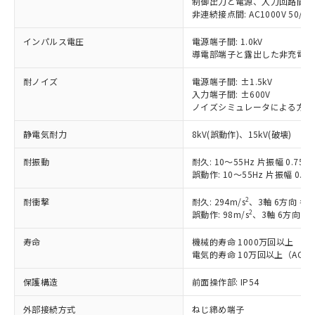
制御出力と電源、入力回路間: AC20
当社は規制貨物を破棄する場合は、完
ル) (DEHP)(別名：DOP) 1000ppm以下、フタル酸ブチ
正式な納期状況および標準価格はお客
ル類) : 1000ppm、
非連続接点間: AC1000V 50/60H
ルベンジル（BBP） 1000ppm以下、フタル酸ジブチル
全に破砕するなど、違法に輸出されな
DBP(フタル酸ジブチル) : 1000ppm、 DIBP(フタル酸ジ
様のお取引先、またはお客様担当のオ
（DBP） 1000ppm以下、フタル酸ジイソブチル
イソブチル) : 1000ppm、 BBP(フタル酸ブチルベンジ
△
一定数には満たないが在庫あり
いよう必要な手段を講じます。
ムロン制御機器販売店・当社販売員に
(DIBP) 1000ppm以下
インパルス電圧
ル) : 1000ppm、
電源端子間: 1.0kV
当社は貴社製品を、核兵器、ミサイ
但し、RoHS指令で産業用監視および制御機器に対する
DEHP(フタル酸ビス(2-エチルヘキシル)) : 1000ppm
ご相談ください。
導電部端子と露出した非充電金属部
適用除外項目は除く。
ル、化学兵器、生物兵器またはその他
－
在庫なし(最新の在庫状況につ
オムロン制御機器販売店や当社販売拠
フタル酸エステル類の４物質については閾値を超える意
武器並びにこれらの製造装置等に一切
いては、お客様のお取引先、ま
耐ノイズ
図的な使用がないことを確認しています。
電源端子間: ±1.5kV
点は「
販売ネットワーク
」をご確認
※2 環境保護使用期限
使用いたしません。
入力端子間: ±600V
たはお客様担当のオムロン制御
ください。
ノイズシミュレータによる方形波ノ
当社は、貴社製品を第三者に販売する
機器販売店・当社販売員にご確
在庫状況および標準価格結果を当社の
※2 対応予定月
「ｅ」：有害物質（10物質）のすべてが基
場合は、上記1、2および3の内容を当
認ください)
事前の承諾なく第三者に漏洩または開
静電気耐力
8kV(誤動作)、15kV(破壊)
準値以下であることを示します。
該第三者に通知します。また当社は、
示しないようお願いします。
部品在庫の切り替え状況などにより、予定
「10」：通常の使用状況下において有害物
販売先および販売に係わる関係者が違
マイパーツ機能（部品リスト作成サー
空
受注生産機種、また在庫状況の
耐振動
耐久: 10～55Hz 片振幅 0.75m
月が前後することがあります。
質が外部に漏えいし、環境に深刻な影響を
法に輸出するおそれがある場合は、取
ビス）をご利用いただくには、I-Web
白
情報を公開していない機種
誤動作: 10～55Hz 片振幅 0.5
及ぼさない年数を意味します。
り引きをいたしません。
メンバーズにご登録されている必要が
「－」：未確認です。当社販売部門へお問
あります。
2
耐衝撃
耐久: 294m/s
、3軸 6方向 各
い合わせください。
2
誤動作: 98m/s
、3軸 6方向 各
お客様が当ウェブサイト上で当社にご
※3 非含有証明書ダウンロード
登録された部品リストについて、当社
寿命
機械的寿命 1000万回以上
および当社の共同利用者が、当社の製
下記の非含有証明書をダウンロードするこ
電気的寿命 10万回以上（AC250
品・サービスに関するお客様との取
とができます。
合意する
キャンセル
引・商談に必要な範囲で利用すること
保護構造
前面操作部: IP54
をご了承ください。
EU RoHS指令（10物質）の非含有証明書
※当社の共同利用者とは、
"個人情報
外部接続方式
ねじ締め端子
51物質の非含有証明書（当社基準）