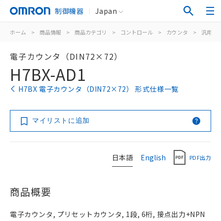
制御機器
Japan
ホーム
>
商品情報
>
商品カテゴリ
>
コントロール
>
カウンタ
>
汎用電
電子カウンタ（DIN72×72）
H7BX-AD1
H7BX 電子カウンタ（DIN72×72） 形式仕様一覧
マイリストに追加
日本語
English
PDF出力
商品概要
電子カウンタ, プリセットカウンタ, 1段, 6桁, 接点出力+NPN