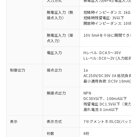
入力方式
無電圧入力(NPN)/電圧入力(PN
無電圧入力（無
短絡時インピーダンス: 1kΩ以下 
接点入力）
短絡時残留電圧: 3V以下
開放時インピーダンス: 100kΩ
無電圧入力（接
10V 5mAを十分に開閉でき
点入力）
電圧入力
Hレベル: DC4.5～30V
Lレベル: DC0～2V (入力抵抗 約4
制御出力
接点出力
1a
AC250V/DC30V 3A 抵抗負荷(co
最小適用負荷: DC5V 10mA(
無接点出力
NPN
DC30V以下、100mA以下
残留電圧 DC1.5V以下（実力約1
漏れ電流 0.1mA以下
※1 対応状況
表示
表示方式
7セグメントネガLCD(バックラ
桁数
6桁
対応済み：EU RoHS指令（10物質）の