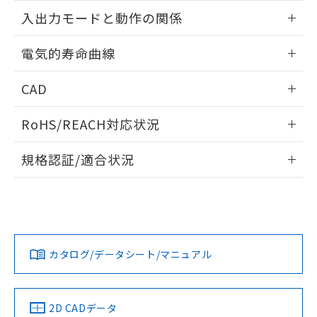
無電圧入力:
情報更新：2024/07/26
入出力モードと動作の関係
情報更新：2024/07/26
電気的寿命曲線
情報更新：2024/07/26
CAD
ログイン/会員登録いただくと、CADデータをダウンロー
RoHS/REACH対応状況
ドすることができます。
情報更新：2026/7/29
規格認証/適合状況
ログイン/会員登録
EU RoHS
注意事項・凡例
UL認証
CSA認証
CEマーキング
Yes
Yes
Yes
対応状況
対応予定月
※1
※2
ダウンロードデータをご利用いただく前に、以下を必ずお読
みください。
カタログ/データシート/マニュアル
対応済み
ソフトウェアの使用条件
LR型式承認
DNV型式承認
BV型式承認
KR型式承
（イギリス
（ノルウェー
（フランス
（韓国
電圧入力:
船舶規格）
船舶規格）
船舶規格）
船舶規格
中国 RoHS
注意事項・凡例
2D CADデータ