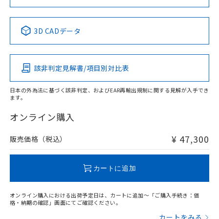
No
No
No
No
中国 RoHS表
※1 ※2
3D CADデータ
この製品の規格認証/適合状況ページへ
Pb
Hg
Cd
Cr(VI)
その他の認証はこちらのページからご検索ください
該非判定見解書/項目別対比表
X
O
O
O
日本の外為法に基づく該非判定、およびEAR再輸出規制に関する見解が入手でき
ます。
"対応済み"や非含有の記載がされた商品であっても、流通
在庫等で未対応品が混在する可能性があります。
オンライン購入
非含有品が必要な際は、弊社営業部門もしくは販売店へお
問い合わせください。
¥ 47,300
販売価格（税込）
この製品のRoHS/REACH対応状況ページへ
カートに追加
オンライン購入における出荷予定日は、カートに追加～「ご購入手続き：価
格・納期の確認」画面にてご確認ください。
カートをみる