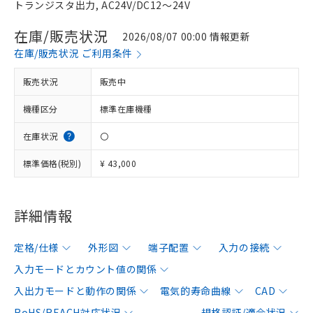
トランジスタ出力, AC24V/DC12～24V
在庫/販売状況
2026/08/07 00:00 情報更新
在庫/販売状況 ご利用条件
販売状況
販売中
機種区分
標準在庫機種
在庫状況
〇
標準価格(税別)
¥ 43,000
詳細情報
定格/仕様
外形図
端子配置
入力の接続
入力モードとカウント値の関係
入出力モードと動作の関係
電気的寿命曲線
CAD
RoHS/REACH対応状況
規格認証/適合状況