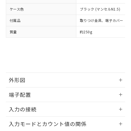
の共同利用に関して"
の「1.共同利
※本証明書は発行日時点で非含有を証明す
用者の範囲」に記載されている法人を
ケース色
ブラック (マンセルN1.5)
るもので、過去に遡って非含有を証明する
指します。
ものではありません。
付属品
取りつけ金具、端子カバー
また、RoHS指令のフタル酸エステル類４
物質の対応では、対応完了までの期間は出
質量
約250g
荷製品に未対応品が混在することから備考
欄に対応日を記載しておりました。
既に当社にて対応品への在庫切替を完了
していることから、特段のことがない限
り、2022年1月12日より割愛しておりま
す。
外形図
情報更新：2024/07/26
端子配置
情報更新：2024/07/26
入力の接続
情報更新：2024/07/26
入力モードとカウント値の関係