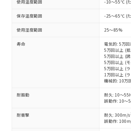
使用温度範囲
があります。
-10～55℃
以下の条件をお読
「○」：最大均質
「×」：最大均質
本サービスは
当社は、これ
*EU RoHS指令（10物
保存温度範囲
-25～65℃
「－」：未確認で
鉛(Pb) 1000ppm以下、
くものです。
う）を輸出ま
記
説明
六価クロム(Cr(Ⅵ)) 1
当社制御機器
などの必要な
フタル酸ビス(2-エチルヘ
号
使用湿度範囲
25～85%
*中国RoHS10物質の基準値 
ル（DBP） 1000ppm
在庫状況およ
当社は規制貨
Pb(鉛) :1000ppm、 Hg
但し、RoHS指令で産
のであり、閲
ます。
Cr(Ⅵ)(六価クロム) : 
フタル酸エステル類の４
○
一定数以
寿命
電気的: 5万回以
DBP(フタル酸ジブチル) :
い。
当社は貴社製
DEHP(フタル酸ビス(2-エ
5万回以上 (抵抗
正式な納期状
置等に一切使
5万回以上 (誘導
当社販売員に
※2 対応予定月
△
一定数に
当社は、貴社
5万回以上 (モー
オムロン制御
また当社は、
※2 環境保護使
5万回以上 (ラン
在庫状況およ
部品在庫の切り替
たしません。
－
在庫なし
1万回以上 (ラン
す。
「ｅ」：有害物質
機器販売
機械的: 10
マイパーツ機
「10」：通常の
ている必要が
味します。
空
受注生産
お客様が当ウ
※3 非含有証明
耐振動
耐久: 10～55
「－」：未確認で
白
が、当社の製
誤動作: 10～5
さい。
下記の非含有証明
※当社の共同
耐衝撃
耐久: 300m/s
いる法人を指
EU RoHS指令（
誤動作: 100m
51物質の非含有証