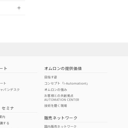
2026/7/29
ート
オムロンの提供価値
目指す姿
ポート
コンセプト「i-Automation!」
ジャパンデスク
オムロンの強み
お客様との共創拠点
AUTOMATION CENTER
DIBP
BBP
DEHP
環境保護
技術を磨く現場
・セミナ
状況ページへ
使用期限
検索ください
案内
販売ネットワーク
講する
O
O
O
10
国内販売ネットワーク