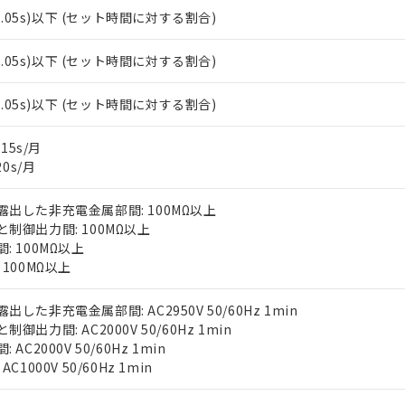
±0.05s)以下 (セット時間に対する割合)
±0.05s)以下 (セット時間に対する割合)
±0.05s)以下 (セット時間に対する割合)
±15s/月
20s/月
出した非充電金属部間: 100MΩ以上
制御出力間: 100MΩ以上
: 100MΩ以上
100MΩ以上
 RoHS指令（10物質）の非含有に対応した製品が提供可能な商品です
した非充電金属部間: AC2950V 50/60Hz 1min
oHS指令（10物質）の非含有に対応した製品に切り替える予定のある
御出力間: AC2000V 50/60Hz 1min
 RoHS指令（10物質）の非含有に非対応の商品で、対応品を出す予
AC2000V 50/60Hz 1min
 RoHS指令（10物質）の非含有の対応状況を調査中または確認中の
C1000V 50/60Hz 1min
ンス料など無形物で、有害物質有無と関係のない商品です。
○×表
より、非含有部品としていたものが、含有品と判明した場合などやむ