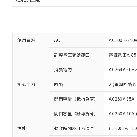
使用電源
AC
AC100～240
許容電圧変動範囲
電源電圧の85
消費電力
AC264V 60H
制御出力
回路
2 (電源回路と
開閉容量（抵抗負荷）
AC250V 15A
開閉容量（誘導負荷）
AC250V 10A 
性能
動作時間のばらつき
(±0.01% 