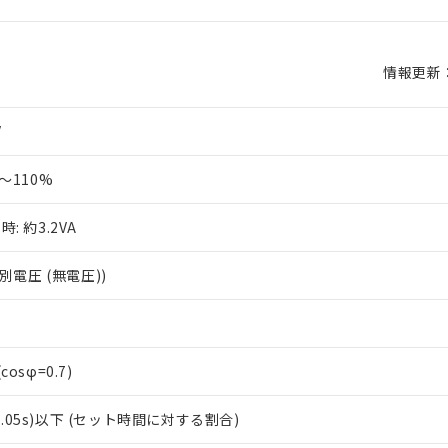
情報更新：2
V
～110%
z時: 約3.2VA
別電圧 (無電圧))
(cosφ=0.7)
±0.05s)以下 (セット時間に対する割合)