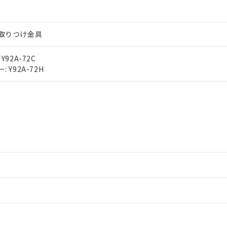
取りつけ金具
92A-72C
 Y92A-72H
情報更新：2
ードすることができます。