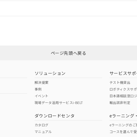
情報更新：
ログイン/会員登録
CCC認証
電波法
みください。
No
N/A
非含有証明書
※3
ページ先頭へ戻る
ダウンロードはこちら
型式承認
NK型式承認
ABS型式承認
韓国
（日本
（アメリカ
ソリューション
サービスサポ
舶規格）
船舶規格）
船舶規格）
解決提案
テスト機貸出
事例
ロボティクスサ
No
No
イベント
日本語相談窓口
現場データ活用サービスi-BELT
輸出該非判定
I)
PBBs
PBDEs
DBP
ダウンロードセンタ
eラーニング
この製品の規格認証/適合
その他の認証はこちらのページからご
カタログ
eラーニングのご
マニュアル
コースを選んで受
O
O
O