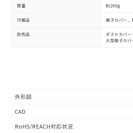
質量
約200g
付属品
端子カバー、
別売品
ダストカバー: Y
大型端子カバー:
外形図
CAD
取りつけ穴加工図
ログイン/会員登録いただくと、CADデータをダウンロ
RoHS/REACH対応状況