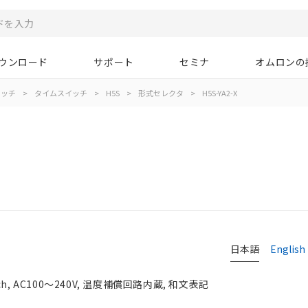
ウンロード
サポート
セミナ
オムロンの
イッチ
>
タイムスイッチ
>
H5S
>
形式セレクタ
>
H5S-YA2-X
日本語
English
 AC100～240V, 温度補償回路内蔵, 和文表記