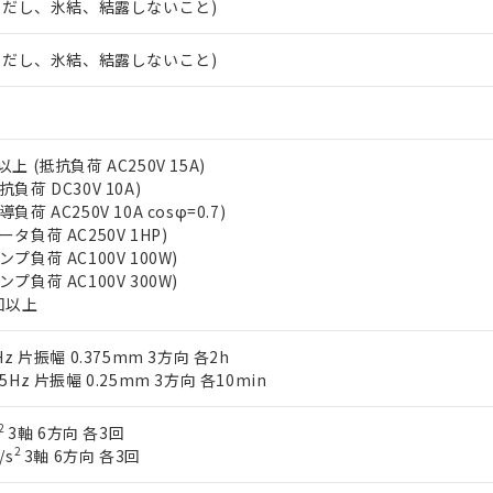
 (ただし、氷結、結露しないこと)
みいただき、同意のうえご利用ください。
材料含有率が中国RoHSの基準値以下であることを示します。
材料含有率が中国RoHSの基準値を超えていることを示します。
、当社制御機器事業取扱商品の当社在庫状況および標準価格(税抜)
ら貴社製品のうち、外国為替および外国貿易法に定める商品（以下｢
質）：
 (ただし、氷結、結露しないこと)
す。当社販売部門へお問い合わせください。
 水銀(Hg) 1000ppm以下、 カドミウム(Cd) 100ppm以下、
たは国外への提供する場合は、日本国政府の輸出許可(または役務取
000ppm以下、ポリ臭化ビフェニル類(PBB) 1000ppm以下、ポリ臭化ジフェニルエーテル類(P
事業取扱商品の中には、本サービスの対象外となる商品もあること
手続きをとります。
キシル) (DEHP)(別名：DOP) 1000ppm以下、フタル酸ブチルベンジル（BBP） 100
(GB/T26572)：
以下、フタル酸ジイソブチル (DIBP) 1000ppm以下
び標準価格照会結果は、記載している更新日時点での社内データに
物を破棄する場合は、完全に破砕するなど、違法に輸出されないよ
(水銀) : 1000ppm、 Cd(カドミウム) : 100ppm、
業用監視および制御機器に対する適用除外項目は除く。
覧された時点での実際の在庫および標準価格とは異なる場合がある
1000ppm、 PBBs(ポリ臭化ビフェニル類) : 1000ppm、 PBDEs(ポリ臭化ジフェニルエーテル類
物質については閾値を超える意図的な使用がないことを確認しています。
上の在庫あり
上 (抵抗負荷 AC250V 15A)
 1000ppm、 DIBP(フタル酸ジイソブチル) : 1000ppm、 BBP(フタル酸ブチルベンジル) :
品を、核兵器、ミサイル、化学兵器、生物兵器またはその他武器並
チルヘキシル)) : 1000ppm
負荷 DC30V 10A)
況および標準価格はお客様のお取引先、またはお客様担当のオムロ
用いたしません。
負荷 AC250V 10A cosφ=0.7)
ご相談ください。
は満たないが在庫あり
製品を第三者に販売する場合は、上記1、2および3の内容を当該第
タ負荷 AC250V 1HP)
機器販売店や当社販売拠点は「
販売ネットワーク
」をご確認くだ
販売先および販売に係わる関係者が違法に輸出するおそれがある場
用期限
プ負荷 AC100V 100W)
び標準価格結果を当社の事前の承諾なく第三者に漏洩または開示し
え状況などにより、予定月が前後することがあります。
(最新の在庫状況については、お客様のお取引先、またはお客様担当
プ負荷 AC100V 300W)
（10物質）のすべてが基準値以下であることを示します。
店・当社販売員にご確認ください)
万回以上
能（部品リスト作成サービス）をご利用いただくには、I-Webメン
使用状況下において有害物質が外部に漏えいし、環境に深刻な影響を
あります。
機種、また在庫状況の情報を公開していない機種
ェブサイト上で当社にご登録された部品リストについて、当社およ
書ダウンロード
Hz 片振幅 0.375mm 3方向 各2h
す。当社販売部門へお問い合わせください。
品・サービスに関するお客様との取引・商談に必要な範囲で利用す
5Hz 片振幅 0.25mm 3方向 各10min
合意する
キャンセル
書をダウンロードすることができます。
利用者とは、
"個人情報の共同利用に関して"
の「1.共同利用者の
2
3軸 6方向 各3回
します。
10物質）の非含有証明書
2
/s
3軸 6方向 各3回
明書（当社基準）