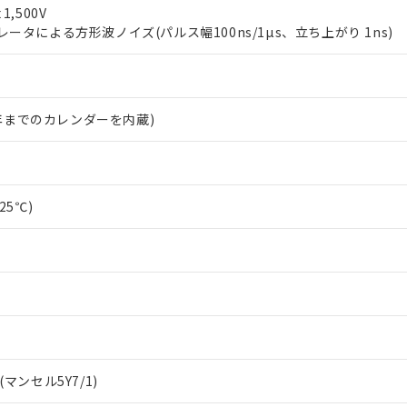
日時点で非含有を証明するもので、過去に遡って非含有を証明するも
1,500V
令のフタル酸エステル類４物質の対応では、対応完了までの期間は出
ータによる方形波ノイズ(パルス幅100ns/1µs、立ち上がり 1ns)
備考欄に対応日を記載しておりました。
品への在庫切替を完了していることから、特段のことがない限り、20
す。
99年までのカレンダーを内蔵)
25℃)
マンセル5Y7/1)