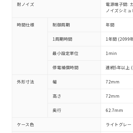
※本証明書は発行
耐ノイズ
電源端子間: ±
また、RoHS指
ノイズシミュレ
混在することから
既に当社にて対応
時間仕様
制御周期
年間
り割愛しておりま
1周期時間
1年間 (20
最小設定単位
1min
停電補償時間
連続5年以上 (
外形寸法
幅
72mm
高さ
72mm
奥行
62.7mm
ケース色
ライトグレー (