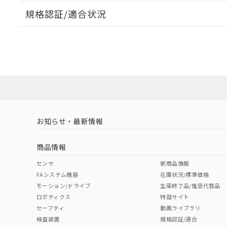
規格認証/適合状況
EU RoHS
注意事項・凡例
UL認証
CSA認証
CEマーキング
ダウンロードデータをご利用いただく前に、以下を必ずお読
Yes
Yes
Yes
対応状況
対応予定月
※1
※2
ソフトウェアの使用条件
対応済み
LR型式承認
DNV型式承認
BV型式承認
KR
（イギリス
（ノルウェー
（フランス
（
お知らせ・最新情報
中国 RoHS
注意事項・凡例
船舶規格）
船舶規格）
船舶規格）
船
商品情報
No
No
No
No
中国 RoHS表
※1 ※2
センサ
新商品情報
FAシステム機器
在庫状況/標準価格
Pb
Hg
Cd
Cr(V
モーション/ドライブ
生産終了品/推奨代替品
ロボティクス
特設サイト
セーフティ
動画ライブラリ
検査装置
規格認証/適合
X
O
O
O