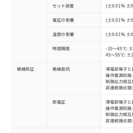
セット誤差
(±0.01% 
電圧の影響
(±0.01% 
温度の影響
(±0.01% 
時間精度
-10～45℃: 
45～55℃: ±
絶縁耐圧
絶縁抵抗
導電部端子と露
操作電源回路と
制御出力相互間
※1 対応状況
非連続接点間: 
対応済み：EU
耐電圧
導電部端子と露出
対応予定：EU R
操作電源回路と制
対応予定なし：EU
制御出力相互間: 
調査・確認中：EU
ご利用条件
非連続接点間: A
非該当品：ライセ
※1 中国RoHS
仕入先様の事情に