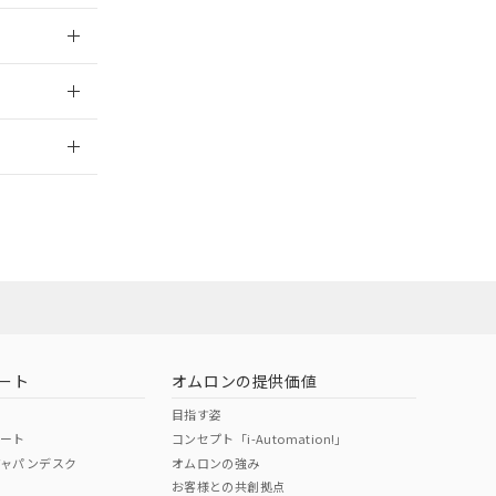
025/09/10
2026/7/29
ート
オムロンの提供価値
目指す姿
ポート
コンセプト「i-Automation!」
ジャパンデスク
オムロンの強み
お客様との共創拠点