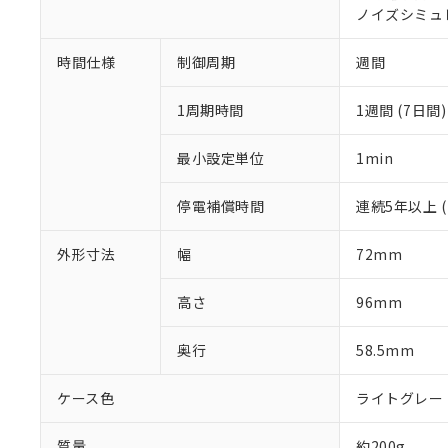
いる法人を指
EU RoHS指令（
ノイズシミュレ
51物質の非含有証
※本証明書は発行
時間仕様
制御周期
週間
また、RoHS指
混在することから
1周期時間
1週間 (7日間)
既に当社にて対応
り割愛しておりま
最小設定単位
1min
停電補償時間
連続5年以上 (
外形寸法
幅
72mm
高さ
96mm
奥行
58.5mm
ケース色
ライトグレー (
質量
約200g