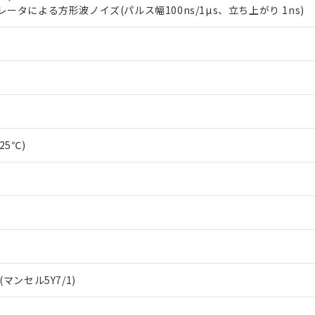
します。
10物質）の非含有証明書
ータによる方形波ノイズ(パルス幅100ns/1µs、立ち上がり 1ns)
明書（当社基準）
日時点で非含有を証明するもので、過去に遡って非含有を証明するも
令のフタル酸エステル類４物質の対応では、対応完了までの期間は出
備考欄に対応日を記載しておりました。
品への在庫切替を完了していることから、特段のことがない限り、20
す。
25℃)
マンセル5Y7/1)