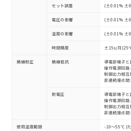
セット誤差
(±0.01% 
電圧の影響
(±0.01% 
温度の影響
(±0.01% 
時間精度
±15s/月(25
絶縁耐圧
絶縁抵抗
導電部端子と露
操作電源回路と
制御出力相互間
非連続接点間: 
耐電圧
導電部端子と露出
※1 対応状況
操作電源回路と制
制御出力相互間: 
対応済み：EU
非連続接点間: A
対応予定：EU R
対応予定なし：EU
使用温度範囲
-10～55℃
調査・確認中：EU