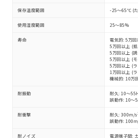
ご利用条件
非該当品：ライセ
※1 中国RoHS
保存温度範囲
-25～65℃
仕入先様の事情に
があります。
以下の条件をお読
「○」：最大均質
使用湿度範囲
25～85%
「×」：最大均質
本サービスは
当社は、これ
*EU RoHS指令（10物
「－」：未確認で
鉛(Pb) 1000ppm以下、
くものです。
う）を輸出ま
寿命
電気的: 5万回以
記
説明
六価クロム(Cr(Ⅵ)) 1
当社制御機器
などの必要な
フタル酸ビス(2-エチルヘ
5万回以上 (抵抗
号
*中国RoHS10物質の基準値 
ル（DBP） 1000ppm
在庫状況およ
当社は規制貨
5万回以上 (誘導
Pb(鉛) :1000ppm、 Hg
但し、RoHS指令で産
のであり、閲
ます。
Cr(Ⅵ)(六価クロム) : 
5万回以上 (モー
フタル酸エステル類の４
○
一定数以
DBP(フタル酸ジブチル) :
い。
当社は貴社製
5万回以上 (ラン
DEHP(フタル酸ビス(2-エ
正式な納期状
置等に一切使
1万回以上 (ラン
当社販売員に
※2 対応予定月
△
一定数に
当社は、貴社
機械的: 10
オムロン制御
また当社は、
※2 環境保護使
在庫状況およ
部品在庫の切り替
たしません。
－
在庫なし
耐振動
耐久: 10～55
す。
「ｅ」：有害物質
機器販売
誤動作: 10～5
マイパーツ機
「10」：通常の
ている必要が
味します。
空
受注生産
耐衝撃
耐久: 300m/s
お客様が当ウ
※3 非含有証明
「－」：未確認で
白
誤動作: 100m
が、当社の製
さい。
下記の非含有証明
※当社の共同
耐ノイズ
電源端子間: ±