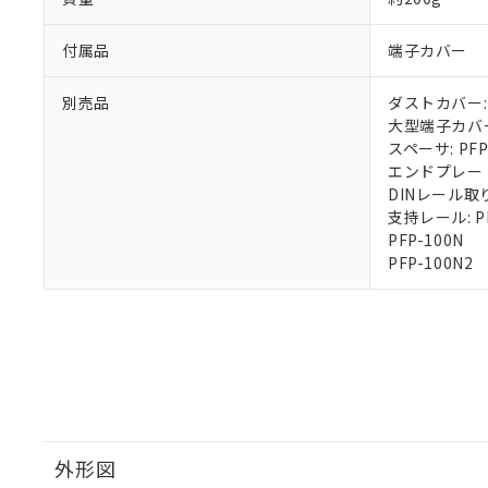
付属品
端子カバー
別売品
ダストカバー: Y
大型端子カバー:
スペーサ: PFP
エンドプレート:
DINレール取り
支持レール: PF
PFP-100N
PFP-100N2
外形図