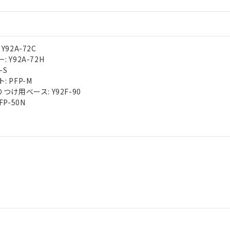
92A-72C
 Y92A-72H
-S
 PFP-M
つけ用べース: Y92F-90
P-50N