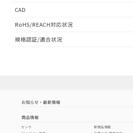
CAD
取りつけ穴加工図
ログイン/会員登録いただくと、CADデータをダウンロ
RoHS/REACH対応状況
規格認証/適合状況
EU RoHS
注意事項・凡例
UL認証
CSA認証
CEマーキング
ダウンロードデータをご利用いただく前に、以下を必ずお読
Yes
Yes
Yes
対応状況
対応予定月
※1
※2
ソフトウェアの使用条件
対応済み
LR型式承認
DNV型式承認
BV型式承認
KR
（イギリス
（ノルウェー
（フランス
（
お知らせ・最新情報
中国 RoHS
注意事項・凡例
船舶規格）
船舶規格）
船舶規格）
船
商品情報
No
No
No
No
中国 RoHS表
※1 ※2
センサ
新商品情報