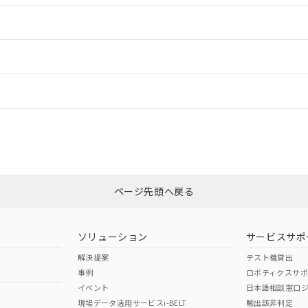
情報更新：2
ードすることができます。
情報更新：
ログイン/会員登録
CCC認証
電波法
みください。
No
N/A
非含有証明書
※3
ページ先頭へ戻る
ダウンロードはこちら
型式承認
NK型式承認
ABS型式承認
韓国
（日本
（アメリカ
ソリューション
サービスサポ
舶規格）
船舶規格）
船舶規格）
解決提案
テスト機貸出
事例
ロボティクスサ
No
No
イベント
日本語相談窓口
現場データ活用サービスi-BELT
輸出該非判定