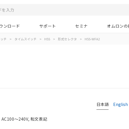
ウンロード
サポート
セミナ
オムロンの
イッチ
>
タイムスイッチ
>
H5S
>
形式セレクタ
>
H5S-WFA2
日本語
English
C100～240V, 和文表記