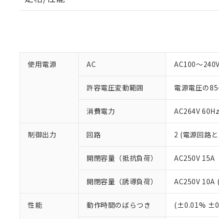
使用電源
AC
AC100～240
許容電圧変動範囲
電源電圧の85
消費電力
AC264V 60H
制御出力
回路
2 (電源回路と
開閉容量（抵抗負荷）
AC250V 15A
開閉容量（誘導負荷）
AC250V 10A 
性能
動作時間のばらつき
(±0.01% 