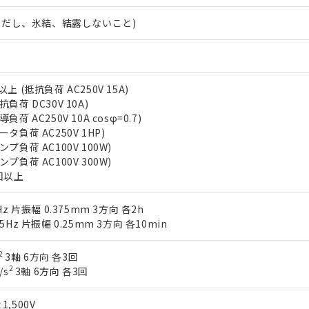
ンス料など無形物で、有害物質有無と関係のない商品です。
○×表
 (ただし、氷結、結露しないこと)
より、非含有部品としていたものが、含有品と判明した場合などやむ
みいただき、同意のうえご利用ください。
材料含有率が中国RoHSの基準値以下であることを示します。
材料含有率が中国RoHSの基準値を超えていることを示します。
、当社制御機器事業取扱商品の当社在庫状況および標準価格(税抜)
ら貴社製品のうち、外国為替および外国貿易法に定める商品（以下｢
質）：
す。当社販売部門へお問い合わせください。
 水銀(Hg) 1000ppm以下、 カドミウム(Cd) 100ppm以下、
たは国外への提供する場合は、日本国政府の輸出許可(または役務取
上 (抵抗負荷 AC250V 15A)
000ppm以下、ポリ臭化ビフェニル類(PBB) 1000ppm以下、ポリ臭化ジフェニルエーテル類(P
事業取扱商品の中には、本サービスの対象外となる商品もあること
手続きをとります。
キシル) (DEHP)(別名：DOP) 1000ppm以下、フタル酸ブチルベンジル（BBP） 100
負荷 DC30V 10A)
(GB/T26572)：
以下、フタル酸ジイソブチル (DIBP) 1000ppm以下
び標準価格照会結果は、記載している更新日時点での社内データに
物を破棄する場合は、完全に破砕するなど、違法に輸出されないよ
負荷 AC250V 10A cosφ=0.7)
(水銀) : 1000ppm、 Cd(カドミウム) : 100ppm、
業用監視および制御機器に対する適用除外項目は除く。
覧された時点での実際の在庫および標準価格とは異なる場合がある
1000ppm、 PBBs(ポリ臭化ビフェニル類) : 1000ppm、 PBDEs(ポリ臭化ジフェニルエーテル類
タ負荷 AC250V 1HP)
物質については閾値を超える意図的な使用がないことを確認しています。
上の在庫あり
 1000ppm、 DIBP(フタル酸ジイソブチル) : 1000ppm、 BBP(フタル酸ブチルベンジル) :
品を、核兵器、ミサイル、化学兵器、生物兵器またはその他武器並
プ負荷 AC100V 100W)
チルヘキシル)) : 1000ppm
況および標準価格はお客様のお取引先、またはお客様担当のオムロ
用いたしません。
プ負荷 AC100V 300W)
ご相談ください。
は満たないが在庫あり
製品を第三者に販売する場合は、上記1、2および3の内容を当該第
万回以上
機器販売店や当社販売拠点は「
販売ネットワーク
」をご確認くだ
販売先および販売に係わる関係者が違法に輸出するおそれがある場
用期限
び標準価格結果を当社の事前の承諾なく第三者に漏洩または開示し
え状況などにより、予定月が前後することがあります。
(最新の在庫状況については、お客様のお取引先、またはお客様担当
Hz 片振幅 0.375mm 3方向 各2h
（10物質）のすべてが基準値以下であることを示します。
店・当社販売員にご確認ください)
5Hz 片振幅 0.25mm 3方向 各10min
能（部品リスト作成サービス）をご利用いただくには、I-Webメン
使用状況下において有害物質が外部に漏えいし、環境に深刻な影響を
あります。
機種、また在庫状況の情報を公開していない機種
2
3軸 6方向 各3回
ェブサイト上で当社にご登録された部品リストについて、当社およ
書ダウンロード
す。当社販売部門へお問い合わせください。
2
/s
3軸 6方向 各3回
品・サービスに関するお客様との取引・商談に必要な範囲で利用す
合意する
キャンセル
書をダウンロードすることができます。
利用者とは、
"個人情報の共同利用に関して"
の「1.共同利用者の
1,500V