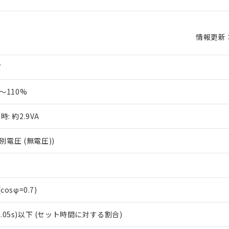
情報更新：2
V
～110%
z時: 約2.9VA
別電圧 (無電圧))
(cosφ=0.7)
±0.05s)以下 (セット時間に対する割合)