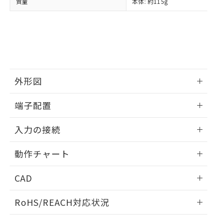
質量
本体: 約115g
外形図
情報更新：2024/12/23
端子配置
情報更新：2024/12/23
入力の接続
情報更新：2024/12/23
動作チャート
情報更新：2024/12/23
CAD
ログイン/会員登録いただくと、CADデータをダウンロー
RoHS/REACH対応状況
ドすることができます。