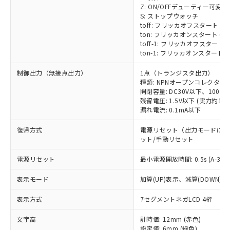
Z: ON/OFFデューティー可変
S: ストップウォッチ
toff: フリッカオフスタート (Ⅰ
ton: フリッカオンスタート (Ⅰ
toff-1: フリッカオフスタート (
ton-1: フリッカオンスタート (
制御出力（無接点出力）
1点（トランジスタ出力）
種類: NPNオープンコレクタ (1a
開閉容量: DC30V以下、100m
残留電圧: 1.5V以下 (実力約1V)
漏れ電流: 0.1mA以下
復帰方式
電源リセット（出力モードによ
ット/手動リセット
電源リセット
最小電源開放時間: 0.5s (A-3、
表示モード
加算(UP)表示、減算(DOWN)表
表示方式
7セグメントネガLCD 4桁
※1 対応状況
文字高
計時値: 12mm (赤色)
対応済み：EU RoHS指令（10物質）の
設定値: 6mm (緑色)