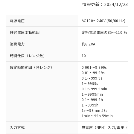
情報更新：2024/12/23
電源電圧
AC100～240V (50/60 Hz)
許容電圧変動範囲
定格電源電圧の85～110 %
消費電力
約6.2VA
時間仕様（レンジ数)
10
設定時間範囲（各レンジ）
0.001～9.999s
0.01～99.99s
0.1～999.9s
1～9999s
0.1～999.9min
1～9999min
0.1～999.9h
1～9999h
1s～99min 59s
1min～99h 59min
入力方式
無電圧（NPN）入力/電圧（P