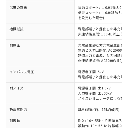
当社は規制貨物を破棄する場合は、完
ル) (DEHP)(別名：DOP) 1000ppm以下、フタル酸ブチ
正式な納期状況および標準価格はお客
ル類) : 1000ppm、
ルベンジル（BBP） 1000ppm以下、フタル酸ジブチル
全に破砕するなど、違法に輸出されな
温度の影響
DBP(フタル酸ジブチル) : 1000ppm、 DIBP(フタル酸ジ
電源スタート: ±0.01%±0.
様のお取引先、またはお客様担当のオ
（DBP） 1000ppm以下、フタル酸ジイソブチル
イソブチル) : 1000ppm、 BBP(フタル酸ブチルベンジ
△
一定数には満たないが在庫あり
信号スタート: ±0.005%±
いよう必要な手段を講じます。
ムロン制御機器販売店・当社販売員に
(DIBP) 1000ppm以下
ル) : 1000ppm、
を設定した場合)
当社は貴社製品を、核兵器、ミサイ
但し、RoHS指令で産業用監視および制御機器に対する
DEHP(フタル酸ビス(2-エチルヘキシル)) : 1000ppm
ご相談ください。
適用除外項目は除く。
ル、化学兵器、生物兵器またはその他
－
在庫なし(最新の在庫状況につ
オムロン制御機器販売店や当社販売拠
フタル酸エステル類の４物質については閾値を超える意
絶縁抵抗
導電部端子と露出した非充電金属部間
武器並びにこれらの製造装置等に一切
いては、お客様のお取引先、ま
図的な使用がないことを確認しています。
点は「
販売ネットワーク
」をご確認
非連続接点間: 100MΩ以上 (DC
※2 環境保護使用期限
使用いたしません。
たはお客様担当のオムロン制御
ください。
当社は、貴社製品を第三者に販売する
機器販売店・当社販売員にご確
在庫状況および標準価格結果を当社の
耐電圧
充電金属部と非充電金属部間: AC20
※2 対応予定月
「ｅ」：有害物質（10物質）のすべてが基
場合は、上記1、2および3の内容を当
認ください)
電源と入力回路間: AC2000V 50/
事前の承諾なく第三者に漏洩または開
準値以下であることを示します。
該第三者に通知します。また当社は、
制御出力と電源、入力回路間: AC20
示しないようお願いします。
部品在庫の切り替え状況などにより、予定
「10」：通常の使用状況下において有害物
非連続接点間: AC1000V 50/60H
販売先および販売に係わる関係者が違
マイパーツ機能（部品リスト作成サー
空
受注生産機種、また在庫状況の
月が前後することがあります。
質が外部に漏えいし、環境に深刻な影響を
法に輸出するおそれがある場合は、取
ビス）をご利用いただくには、I-Web
白
情報を公開していない機種
インパルス電圧
電源端子間: 5kV
及ぼさない年数を意味します。
り引きをいたしません。
メンバーズにご登録されている必要が
導電部端子と露出した非充電金属部
「－」：未確認です。当社販売部門へお問
あります。
い合わせください。
お客様が当ウェブサイト上で当社にご
耐ノイズ
電源端子間: ±1.5kV
※3 非含有証明書ダウンロード
登録された部品リストについて、当社
入力端子間: ±600kV
ノイズシミュレータによる方形波ノ
および当社の共同利用者が、当社の製
下記の非含有証明書をダウンロードするこ
品・サービスに関するお客様との取
とができます。
静電気耐力
8kV (誤動作)、15kV(破壊)
合意する
キャンセル
引・商談に必要な範囲で利用すること
をご了承ください。
耐振動
EU RoHS指令（10物質）の非含有証明書
耐久: 10～55Hz 片振幅 0.75m
※当社の共同利用者とは、
"個人情報
誤動作: 10～55Hz 片振幅 0.35
51物質の非含有証明書（当社基準）