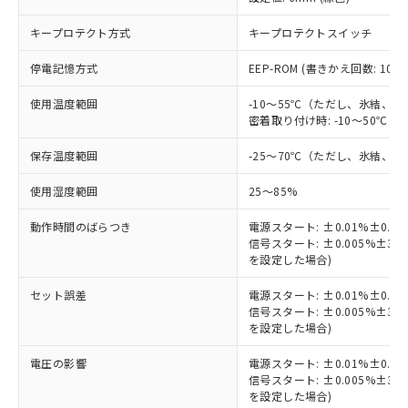
非含有に対応した製品が提供可能な商品で
す。
キープロテクト方式
キープロテクトスイッチ
対応予定：EU RoHS指令（10物質）の非含
ご利用条件
有に対応した製品に切り替える予定のある
停電記憶方式
EEP-ROM (書きかえ回数: 1
商品です。
対応予定なし：EU RoHS指令（10物質）の
使用温度範囲
-10～55℃（ただし、氷結、
以下の条件をお読みいただき、同意のうえ
密着取り付け時: -10～50
非含有に非対応の商品で、対応品を出す予
ご利用ください。
定はありません。
保存温度範囲
-25～70℃（ただし、氷結、
調査・確認中：EU RoHS指令（10物質）の
本サービスは、当社制御機器事業取扱
※1 中国RoHS○×表
非含有の対応状況を調査中または確認中の
商品の当社在庫状況および標準価格
使用湿度範囲
25～85%
商品です。
(税抜)を提供させていただくもので
「○」：最大均質材料含有率が中国RoHSの
非該当品：ライセンス料など無形物で、有
す。
動作時間のばらつき
電源スタート: ±0.01%±0.
基準値以下であることを示します。
害物質有無と関係のない商品です。
信号スタート: ±0.005%±
当社制御機器事業取扱商品の中には、
「×」：最大均質材料含有率が中国RoHSの
仕入先様の事情により、非含有部品として
を設定した場合)
本サービスの対象外となる商品もある
基準値を超えていることを示します。
いたものが、含有品と判明した場合などや
当社は、これら貴社製品のうち、外国
ことをご了承ください。
「－」：未確認です。当社販売部門へお問
むを得ず変更することがあります。
セット誤差
電源スタート: ±0.01%±0.
為替および外国貿易法に定める商品
在庫状況および標準価格照会結果は、
い合わせください。
信号スタート: ±0.005%±
（以下｢規制貨物等」という）を輸出
記載している更新日時点での社内デー
を設定した場合)
*EU RoHS指令（10物質）：
または国外への提供する場合は、日本
記
タに基づき作成されるものであり、閲
説明
鉛(Pb) 1000ppm以下、 水銀(Hg) 1000ppm以下、 カド
*中国RoHS10物質の基準値 (GB/T26572)：
国政府の輸出許可(または役務取引許
号
覧された時点での実際の在庫および標
ミウム(Cd) 100ppm以下、
電圧の影響
Pb(鉛) :1000ppm、 Hg(水銀) : 1000ppm、 Cd(カドミウ
電源スタート: ±0.01%±0.
可)を取得するなどの必要な手続きを
六価クロム(Cr(Ⅵ)) 1000ppm以下、ポリ臭化ビフェニル
ム) : 100ppm、
準価格とは異なる場合があることをご
信号スタート: ±0.005%±
類(PBB) 1000ppm以下、ポリ臭化ジフェニルエーテル類
Cr(Ⅵ)(六価クロム) : 1000ppm、 PBBs(ポリ臭化ビフェ
とります。
を設定した場合)
了承ください。
(PBDE) 1000ppm以下、フタル酸ビス(2-エチルヘキシ
○
一定数以上の在庫あり
ニル類) : 1000ppm、 PBDEs(ポリ臭化ジフェニルエーテ