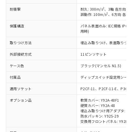
の共同利用に関して"
の「1.共同利
※本証明書は発行日時点で非含有を証明す
用者の範囲」に記載されている法人を
2
耐衝撃
耐久: 300m/s
、3軸 各方向 各
るもので、過去に遡って非含有を証明する
指します。
2
誤動作: 100m/s
、6方向 各3回
ものではありません。
また、RoHS指令のフタル酸エステル類４
保護構造
パネル表面のみ: IEC規格 IP66、
物質の対応では、対応完了までの期間は出
用時)
荷製品に未対応品が混在することから備考
欄に対応日を記載しておりました。
取りつけ方法
埋込み取りつけ、表面取りつけ(
既に当社にて対応品への在庫切替を完了
外部接続方式
していることから、特段のことがない限
11ピンソケット
り、2022年1月12日より割愛しておりま
ケース色
ブラック(マンセル N1.5)
す。
付属品
ディップスイッチ設定用シール
適用ソケット
P2CF-11、P2CF-11-E、P3GA-
オプション品
軟質カバー: Y92A-48F1
硬質カバー: Y92A-48
埋込み取りつけ用アダプタ: Y92F-3
防水パッキン: Y92S-29
交換用フロントパネル: Y92P-CXT4