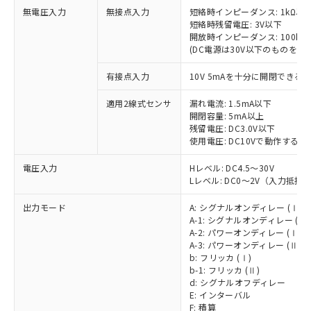
無電圧入力
無接点入力
短絡時インピーダンス: 1kΩ以
短絡時残留電圧: 3V以下
開放時インピーダンス: 100kΩ
(DC電源は30V以下のものをご
有接点入力
10V 5mAを十分に開閉でき
適用2線式センサ
漏れ電流: 1.5mA以下
開閉容量: 5mA以上
残留電圧: DC3.0V以下
使用電圧: DC10Vで動作するこ
電圧入力
Hレベル: DC4.5～30V
Lレベル: DC0～2V（入力抵抗 4
出力モード
A: シグナルオンディレー (Ⅰ)
A-1: シグナルオンディレー (Ⅱ)
A-2: パワーオンディレー (Ⅰ)
A-3: パワーオンディレー (Ⅱ)
b: フリッカ (Ⅰ)
b-1: フリッカ (Ⅱ)
d: シグナルオフディレー
E: インターバル
F: 積算