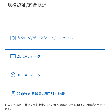
情報更新：2026/7/29
規格認証/適合状況
ログイン/会員登録
H5CX-A11S-NのRoHS対応状況については、営業部門もしく
UL認証
CSA認証
CEマーキング適合
は販売店にお問い合わせください。
Yes
Yes
Yes
この製品のRoHS/REACH対応状況ページへ
ダウンロードデータをご利用いただく前に、以下を必ずお読
みください。
カタログ/データシート/マニュアル
ソフトウェアの使用条件
LR型式承認
DNV型式承認
BV型式承認
KR型式承
（イギリス
（ノルウェー
（フランス
（韓国
船舶規格）
船舶規格）
船舶規格）
船舶規格
2D CADデータ
No
No
No
No
3D CADデータ
この製品の規格認証/適合状況ページへ
その他の認証はこちらのページからご検索ください
該非判定見解書/項目別対比表
日本の外為法に基づく該非判定、およびEAR再輸出規制に関する見解が入手でき
ます。