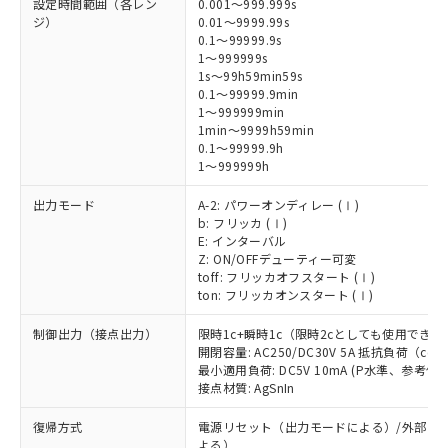
設定時間範囲（各レン
0.001～999.999s
ジ）
0.01～9999.99s
0.1～99999.9s
1～999999s
1s～99h59min59s
0.1～99999.9min
1～999999min
1min～9999h59min
0.1～99999.9h
1～999999h
出力モード
A-2: パワーオンディレー (Ⅰ)
b: フリッカ (Ⅰ)
E: インターバル
Z: ON/OFFデューティー可変
toff: フリッカオフスタート (Ⅰ)
ton: フリッカオンスタート (Ⅰ)
制御出力（接点出力）
限時1c+瞬時1c（限時2cとしても使用できま
開閉容量: AC250/DC30V 5A 抵抗負荷（cos
最小適用負荷: DC5V 10mA (P水準、参考値)
接点材質: AgSnIn
復帰方式
電源リセット（出力モードによる）/外部リ
よる）