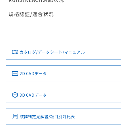
ドすることができます。
情報更新：2026/7/29
規格認証/適合状況
ログイン/会員登録
EU RoHS
注意事項・凡例
UL認証
CSA認証
CEマーキング
Yes
Yes
Yes
対応状況
対応予定月
※1
※2
ダウンロードデータをご利用いただく前に、以下を必ずお読
みください。
カタログ/データシート/マニュアル
対応済み
ソフトウェアの使用条件
LR型式承認
DNV型式承認
BV型式承認
KR型式承
（イギリス
（ノルウェー
（フランス
（韓国
船舶規格）
船舶規格）
船舶規格）
船舶規格
中国 RoHS
注意事項・凡例
2D CADデータ
No
No
No
No
中国 RoHS表
※1 ※2
3D CADデータ
この製品の規格認証/適合状況ページへ
Pb
Hg
Cd
Cr(VI)
その他の認証はこちらのページからご検索ください
該非判定見解書/項目別対比表
X
O
O
O