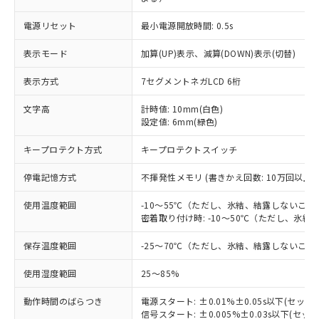
電源リセット
最小電源開放時間: 0.5s
表示モード
加算(UP)表示、減算(DOWN)表示(切替)
表示方式
7セグメントネガLCD 6桁
文字高
計時値: 10mm(白色)
設定値: 6mm(緑色)
キープロテクト方式
キープロテクトスイッチ
停電記憶方式
不揮発性メモリ (書きかえ回数: 10万回以上、
使用温度範囲
-10～55℃（ただし、氷結、結露しないこと
※1 対応状況
密着取り付け時: -10～50℃（ただし、氷
保存温度範囲
-25～70℃（ただし、氷結、結露しないこと
対応済み：EU RoHS指令（10物質）の
非含有に対応した製品が提供可能な商品で
使用湿度範囲
25～85%
す。
対応予定：EU RoHS指令（10物質）の非含
動作時間のばらつき
電源スタート: ±0.01%±0.05s以下(セッ
ご利用条件
有に対応した製品に切り替える予定のある
信号スタート: ±0.005%±0.03s以下(セ