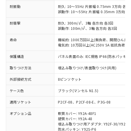
ル、化学兵器、生物兵器またはその他
－
在庫なし(最新の在庫状況につ
オムロン制御機器販売店や当社販売拠
フタル酸エステル類の４物質については閾値を超える意
耐振動
耐久: 10～55Hz 片振幅 0.75mm 3方向 各2h
武器並びにこれらの製造装置等に一切
いては、お客様のお取引先、ま
図的な使用がないことを確認しています。
点は「
販売ネットワーク
」をご確認
誤動作: 10～55Hz 片振幅 0.35mm 3方向 各1
※2 環境保護使用期限
使用いたしません。
たはお客様担当のオムロン制御
ください。
当社は、貴社製品を第三者に販売する
機器販売店・当社販売員にご確
在庫状況および標準価格結果を当社の
2
耐衝撃
耐久: 300m/s
、3軸 各方向 各3回
※2 対応予定月
「ｅ」：有害物質（10物質）のすべてが基
場合は、上記1、2および3の内容を当
認ください)
事前の承諾なく第三者に漏洩または開
2
誤動作: 100m/s
、3軸 各方向 各3回
準値以下であることを示します。
該第三者に通知します。また当社は、
示しないようお願いします。
部品在庫の切り替え状況などにより、予定
「10」：通常の使用状況下において有害物
販売先および販売に係わる関係者が違
マイパーツ機能（部品リスト作成サー
寿命
機械的: 1000万回以上(無負荷、開閉ひん度18
空
受注生産機種、また在庫状況の
月が前後することがあります。
質が外部に漏えいし、環境に深刻な影響を
法に輸出するおそれがある場合は、取
電気的: 10万回以上(AC250V 5A 抵抗負荷、
ビス）をご利用いただくには、I-Web
白
情報を公開していない機種
及ぼさない年数を意味します。
り引きをいたしません。
メンバーズにご登録されている必要が
「－」：未確認です。当社販売部門へお問
保護構造
パネル表面のみ: IEC規格 IP66(防水パッキン 
あります。
い合わせください。
お客様が当ウェブサイト上で当社にご
※3 非含有証明書ダウンロード
取りつけ方法
埋込み取りつけ/表面取りつけ(共用)
登録された部品リストについて、当社
および当社の共同利用者が、当社の製
外部接続方式
8ピンソケット
下記の非含有証明書をダウンロードするこ
品・サービスに関するお客様との取
とができます。
合意する
キャンセル
引・商談に必要な範囲で利用すること
ケース色
ブラック(マンセル N1.5)
をご了承ください。
EU RoHS指令（10物質）の非含有証明書
※当社の共同利用者とは、
"個人情報
適用ソケット
P2CF-08、P2CF-08-E、P3G-08
51物質の非含有証明書（当社基準）
の共同利用に関して"
の「1.共同利
※本証明書は発行日時点で非含有を証明す
用者の範囲」に記載されている法人を
オプション品
軟質カバー: Y92A-48F1
るもので、過去に遡って非含有を証明する
硬質カバー: Y92A-48
指します。
ものではありません。
埋込み取りつけ用アダプタ: Y92F-30/Y92F-45
また、RoHS指令のフタル酸エステル類４
防水パッキン: Y92S-P6