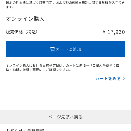
日本の外為法に基づく該非判定、およびEAR再輸出規制に関する見解が入手でき
ます。
"対応済み"や非含有の記載がされた商品であっても、流通
在庫等で未対応品が混在する可能性があります。
オンライン購入
非含有品が必要な際は、弊社営業部門もしくは販売店へお
問い合わせください。
¥ 17,930
販売価格（税込）
この製品のRoHS/REACH対応状況ページへ
カートに追加
オンライン購入における出荷予定日は、カートに追加～「ご購入手続き：価
格・納期の確認」画面にてご確認ください。
カートをみる
ページ先頭へ戻る
お知らせ・最新情報