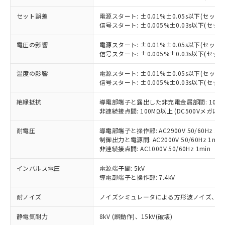
商品です。
対応予定なし：EU RoHS指令（10物質）の
セット誤差
電源スタート: ±0.01%±0.05s以下(セッ
以下の条件をお読みいただき、同意のうえ
非含有に非対応の商品で、対応品を出す予
信号スタート: ±0.005%±0.03s以下(セ
ご利用ください。
定はありません。
電圧の影響
電源スタート: ±0.01%±0.05s以下(セッ
調査・確認中：EU RoHS指令（10物質）の
本サービスは、当社制御機器事業取扱
※1 中国RoHS○×表
信号スタート: ±0.005%±0.03s以下(セ
非含有の対応状況を調査中または確認中の
商品の当社在庫状況および標準価格
商品です。
(税抜)を提供させていただくもので
温度の影響
電源スタート: ±0.01%±0.05s以下(セッ
「○」：最大均質材料含有率が中国RoHSの
非該当品：ライセンス料など無形物で、有
す。
信号スタート: ±0.005%±0.03s以下(セ
基準値以下であることを示します。
害物質有無と関係のない商品です。
当社制御機器事業取扱商品の中には、
「×」：最大均質材料含有率が中国RoHSの
仕入先様の事情により、非含有部品として
絶縁抵抗
導電部端子と露出した非充電金属部間: 100MΩ
本サービスの対象外となる商品もある
基準値を超えていることを示します。
いたものが、含有品と判明した場合などや
当社は、これら貴社製品のうち、外国
非連続接点間: 100MΩ以上 (DC500Vメガにて
ことをご了承ください。
「－」：未確認です。当社販売部門へお問
むを得ず変更することがあります。
為替および外国貿易法に定める商品
在庫状況および標準価格照会結果は、
い合わせください。
耐電圧
導電部端子と操作部: AC2900V 50/60Hz 1m
（以下｢規制貨物等」という）を輸出
記載している更新日時点での社内デー
制御出力と電源間: AC2000V 50/60Hz 1min
*EU RoHS指令（10物質）：
または国外への提供する場合は、日本
記
タに基づき作成されるものであり、閲
説明
鉛(Pb) 1000ppm以下、 水銀(Hg) 1000ppm以下、 カド
非連続接点間: AC1000V 50/60Hz 1min
*中国RoHS10物質の基準値 (GB/T26572)：
国政府の輸出許可(または役務取引許
号
覧された時点での実際の在庫および標
ミウム(Cd) 100ppm以下、
Pb(鉛) :1000ppm、 Hg(水銀) : 1000ppm、 Cd(カドミウ
可)を取得するなどの必要な手続きを
六価クロム(Cr(Ⅵ)) 1000ppm以下、ポリ臭化ビフェニル
ム) : 100ppm、
準価格とは異なる場合があることをご
インパルス電圧
電源端子間: 5kV
類(PBB) 1000ppm以下、ポリ臭化ジフェニルエーテル類
Cr(Ⅵ)(六価クロム) : 1000ppm、 PBBs(ポリ臭化ビフェ
とります。
了承ください。
導電部端子と操作部: 7.4kV
(PBDE) 1000ppm以下、フタル酸ビス(2-エチルヘキシ
○
一定数以上の在庫あり
ニル類) : 1000ppm、 PBDEs(ポリ臭化ジフェニルエーテ
当社は規制貨物を破棄する場合は、完
ル) (DEHP)(別名：DOP) 1000ppm以下、フタル酸ブチ
正式な納期状況および標準価格はお客
ル類) : 1000ppm、
ルベンジル（BBP） 1000ppm以下、フタル酸ジブチル
全に破砕するなど、違法に輸出されな
DBP(フタル酸ジブチル) : 1000ppm、 DIBP(フタル酸ジ
耐ノイズ
ノイズシミュレータによる方形波ノイズ、パルス幅
様のお取引先、またはお客様担当のオ
（DBP） 1000ppm以下、フタル酸ジイソブチル
イソブチル) : 1000ppm、 BBP(フタル酸ブチルベンジ
△
一定数には満たないが在庫あり
いよう必要な手段を講じます。
ムロン制御機器販売店・当社販売員に
(DIBP) 1000ppm以下
ル) : 1000ppm、
当社は貴社製品を、核兵器、ミサイ
静電気耐力
但し、RoHS指令で産業用監視および制御機器に対する
8kV (誤動作)、15kV(破壊)
DEHP(フタル酸ビス(2-エチルヘキシル)) : 1000ppm
ご相談ください。
適用除外項目は除く。