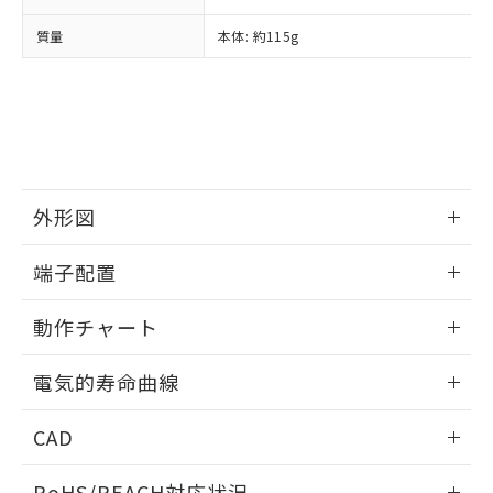
物質の対応では、対応完了までの期間は出
質量
本体: 約115g
荷製品に未対応品が混在することから備考
欄に対応日を記載しておりました。
既に当社にて対応品への在庫切替を完了
していることから、特段のことがない限
り、2022年1月12日より割愛しておりま
す。
外形図
情報更新：2025/06/19
端子配置
情報更新：2025/06/19
動作チャート
情報更新：2025/06/19
電気的寿命曲線
情報更新：2025/06/19
CAD
ログイン/会員登録いただくと、CADデータをダウンロー
RoHS/REACH対応状況