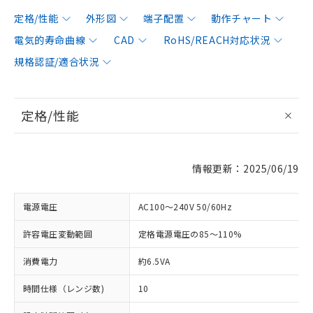
定格/性能
外形図
端子配置
動作チャート
電気的寿命曲線
CAD
RoHS/REACH対応状況
規格認証/適合状況
定格/性能
情報更新：2025/06/19
電源電圧
AC100～240V 50/60Hz
許容電圧変動範囲
定格電源電圧の85～110%
消費電力
約6.5VA
時間仕様（レンジ数)
10