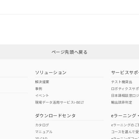
情報更新：
ログイン/会員登録
CCC認証
電波法
みください。
Yes
N/A
非含有証明書
※3
ページ先頭へ戻る
ダウンロードはこちら
型式承認
NK型式承認
ABS型式承認
韓国
（日本
（アメリカ
ソリューション
サービスサポ
舶規格）
船舶規格）
船舶規格）
解決提案
テスト機貸出
事例
ロボティクスサ
No
No
イベント
日本語相談窓口
現場データ活用サービスi-BELT
輸出該非判定
I)
PBBs
PBDEs
DBP
ダウンロードセンタ
eラーニング
この製品の規格認証/適合
その他の認証はこちらのページからご
カタログ
eラーニングのご
マニュアル
コースを選んで受
O
O
O
2D CAD
eラーニングコー