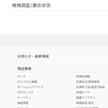
規格認証/適合状況
EU RoHS
注意事項・凡例
UL認証
CSA認証
CEマーキング
ダウンロードデータをご利用いただく前に、以下を必ずお読
Yes
Yes
Yes
対応状況
対応予定月
※1
※2
ソフトウェアの使用条件
対応済み
LR型式承認
DNV型式承認
BV型式承認
KR
（イギリス
（ノルウェー
（フランス
（
お知らせ・最新情報
中国 RoHS
注意事項・凡例
船舶規格）
船舶規格）
船舶規格）
船
商品情報
Yes
No
No
No
中国 RoHS表
※1 ※2
センサ
新商品情報
FAシステム機器
在庫状況/標準価格
Pb
Hg
Cd
Cr(V
モーション/ドライブ
生産終了品/推奨代替品
ロボティクス
特設サイト
セーフティ
動画ライブラリ
検査装置
規格認証/適合
X
O
O
O