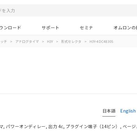
ウンロード
サポート
セミナ
オムロンの
イッチ
>
アナログタイマ
>
H3Y
>
形式セレクタ
>
H3Y-4 DC48 30S
日本語
English
パワーオンディレー, 出力 4c, プラグイン端子（14ピン）, ベージュ, 