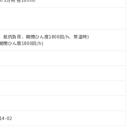
m 3方向 各10min
令のフタル酸エステル類４物質の対応では、対応完了までの期間は出
備考欄に対応日を記載しておりました。
品への在庫切替を完了していることから、特段のことがない限り、20
す。
 3A、抵抗負荷、開閉ひん度1800回/h、常温時)
開閉ひん度1800回/h)
Y14-02