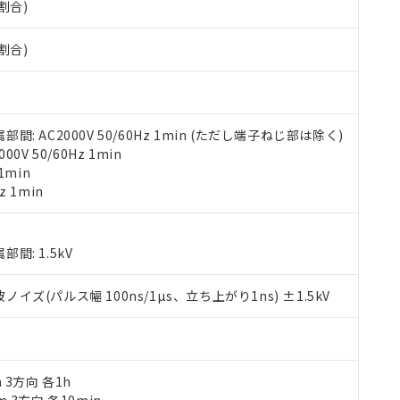
割合)
みいただき、同意のうえご利用ください。
材料含有率が中国RoHSの基準値以下であることを示します。
材料含有率が中国RoHSの基準値を超えていることを示します。
、当社制御機器事業取扱商品の当社在庫状況および標準価格(税抜)
ら貴社製品のうち、外国為替および外国貿易法に定める商品（以下｢
質）：
割合)
す。当社販売部門へお問い合わせください。
 水銀(Hg) 1000ppm以下、 カドミウム(Cd) 100ppm以下、
たは国外への提供する場合は、日本国政府の輸出許可(または役務取
000ppm以下、ポリ臭化ビフェニル類(PBB) 1000ppm以下、ポリ臭化ジフェニルエーテル類(P
事業取扱商品の中には、本サービスの対象外となる商品もあること
手続きをとります。
キシル) (DEHP)(別名：DOP) 1000ppm以下、フタル酸ブチルベンジル（BBP） 100
(GB/T26572)：
以下、フタル酸ジイソブチル (DIBP) 1000ppm以下
び標準価格照会結果は、記載している更新日時点での社内データに
物を破棄する場合は、完全に破砕するなど、違法に輸出されないよ
(水銀) : 1000ppm、 Cd(カドミウム) : 100ppm、
業用監視および制御機器に対する適用除外項目は除く。
覧された時点での実際の在庫および標準価格とは異なる場合がある
1000ppm、 PBBs(ポリ臭化ビフェニル類) : 1000ppm、 PBDEs(ポリ臭化ジフェニルエーテル類
物質については閾値を超える意図的な使用がないことを確認しています。
上の在庫あり
 1000ppm、 DIBP(フタル酸ジイソブチル) : 1000ppm、 BBP(フタル酸ブチルベンジル) :
 AC2000V 50/60Hz 1min (ただし端子ねじ部は除く)
品を、核兵器、ミサイル、化学兵器、生物兵器またはその他武器並
チルヘキシル)) : 1000ppm
況および標準価格はお客様のお取引先、またはお客様担当のオムロ
V 50/60Hz 1min
用いたしません。
ご相談ください。
1min
は満たないが在庫あり
製品を第三者に販売する場合は、上記1、2および3の内容を当該第
機器販売店や当社販売拠点は「
販売ネットワーク
」をご確認くだ
z 1min
販売先および販売に係わる関係者が違法に輸出するおそれがある場
用期限
び標準価格結果を当社の事前の承諾なく第三者に漏洩または開示し
え状況などにより、予定月が前後することがあります。
(最新の在庫状況については、お客様のお取引先、またはお客様担当
（10物質）のすべてが基準値以下であることを示します。
店・当社販売員にご確認ください)
能（部品リスト作成サービス）をご利用いただくには、I-Webメン
使用状況下において有害物質が外部に漏えいし、環境に深刻な影響を
: 1.5kV
あります。
機種、また在庫状況の情報を公開していない機種
ェブサイト上で当社にご登録された部品リストについて、当社およ
書ダウンロード
す。当社販売部門へお問い合わせください。
(パルス幅 100ns/1µs、立ち上がり1ns) ±1.5kV
品・サービスに関するお客様との取引・商談に必要な範囲で利用す
合意する
キャンセル
書をダウンロードすることができます。
利用者とは、
"個人情報の共同利用に関して"
の「1.共同利用者の
します。
10物質）の非含有証明書
明書（当社基準）
m 3方向 各1h
日時点で非含有を証明するもので、過去に遡って非含有を証明するも