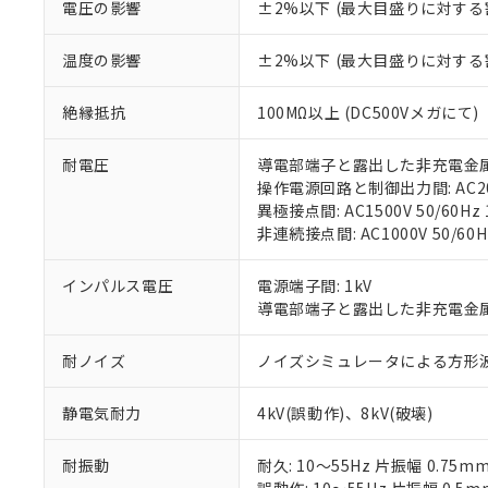
があります。
電圧の影響
±2%以下 (最大目盛りに対する
以下の条件をお読
「○」：最大均質
「×」：最大均質
本サービスは
当社は、これ
*EU RoHS指令（10物
温度の影響
±2%以下 (最大目盛りに対する
「－」：未確認で
鉛(Pb) 1000ppm以下、
くものです。
う）を輸出ま
記
説明
六価クロム(Cr(Ⅵ)) 1
当社制御機器
などの必要な
フタル酸ビス(2-エチルヘ
号
*中国RoHS10物質の基準値 
絶縁抵抗
100MΩ以上 (DC500Vメガにて)
ル（DBP） 1000ppm
在庫状況およ
当社は規制貨
Pb(鉛) :1000ppm、 Hg
但し、RoHS指令で産
のであり、閲
ます。
Cr(Ⅵ)(六価クロム) : 
フタル酸エステル類の４
○
一定数以
DBP(フタル酸ジブチル) :
い。
耐電圧
導電部端子と露出した非充電金属部間:
当社は貴社製
DEHP(フタル酸ビス(2-エ
正式な納期状
操作電源回路と制御出力間: AC2000
置等に一切使
当社販売員に
※2 対応予定月
異極接点間: AC1500V 50/60Hz 
△
一定数に
当社は、貴社
オムロン制御
非連続接点間: AC1000V 50/60H
また当社は、
※2 環境保護使
在庫状況およ
部品在庫の切り替
たしません。
－
在庫なし
す。
「ｅ」：有害物質
インパルス電圧
電源端子間: 1kV
機器販売
マイパーツ機
「10」：通常の
導電部端子と露出した非充電金属部間
ている必要が
味します。
空
受注生産
お客様が当ウ
※3 非含有証明
「－」：未確認で
耐ノイズ
ノイズシミュレータによる方形波ノイズ
白
が、当社の製
さい。
下記の非含有証明
静電気耐力
4kV(誤動作)、8kV(破壊)
※当社の共同
いる法人を指
EU RoHS指令（
51物質の非含有証
耐振動
耐久: 10～55Hz 片振幅 0.75m
※本証明書は発行