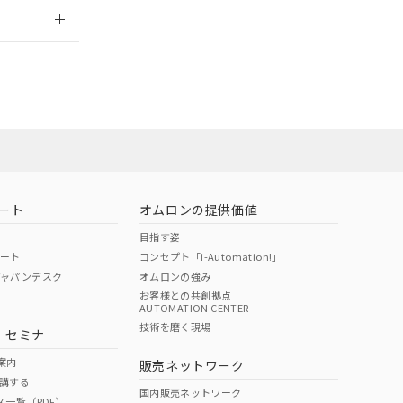
2026/7/29
ート
オムロンの提供価値
目指す姿
ポート
コンセプト「i-Automation!」
ジャパンデスク
オムロンの強み
お客様との共創拠点
AUTOMATION CENTER
DIBP
BBP
DEHP
環境保護
技術を磨く現場
・セミナ
状況ページへ
使用期限
検索ください
案内
販売ネットワーク
講する
O
O
O
10
国内販売ネットワーク
ス一覧（PDF）