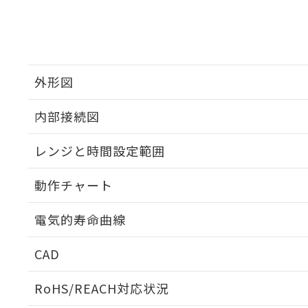
外形図
内部接続図
外形図
レンジと時間設定範囲
内部接続図
動作チャート
レンジと時間設定範囲
電気的寿命曲線
動作チャート
CAD
電気的寿命曲線
ログイン/会員登録いただくと、CADデータをダウンロ
RoHS/REACH対応状況