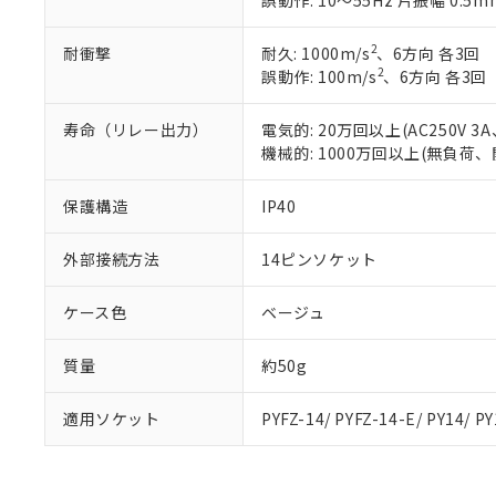
誤動作: 10～55Hz 片振幅 0.5m
また、RoHS指
混在することから
2
耐衝撃
耐久: 1000m/s
、6方向 各3回
既に当社にて対応
2
誤動作: 100m/s
、6方向 各3回
り割愛しておりま
寿命（リレー出力）
電気的: 20万回以上(AC250V
機械的: 1000万回以上(無負荷、
保護構造
IP40
外部接続方法
14ピンソケット
ケース色
ベージュ
質量
約50g
適用ソケット
PYFZ-14/ PYFZ-14-E/ PY14/ P