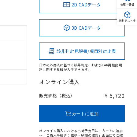
2D CADデータ
在庫・価格
無料テスト機
3D CADデータ
該非判定見解書/項目別対比表
日本の外為法に基づく該非判定、およびEAR再輸出規
制に関する見解が入手できます。
オンライン購入
¥ 5,720
販売価格（税込）
カートに追加
オンライン購入における出荷予定日は、カートに追加
～「ご購入手続き：価格・納期の確認」画面にてご確