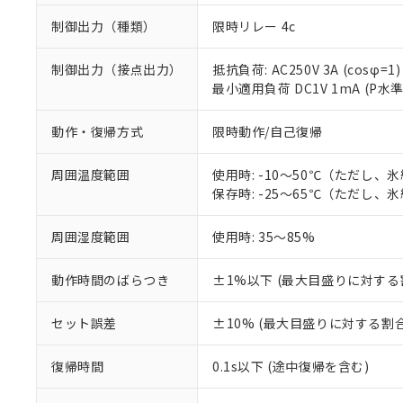
制御出力（種類）
限時リレー 4c
制御出力（接点出力）
抵抗負荷: AC250V 3A (cosφ=1)
最小適用負荷 DC1V 1mA (P水
動作・復帰方式
限時動作/自己復帰
周囲温度範囲
使用時: -10～50℃（ただし、
保存時: -25～65℃（ただし、
周囲湿度範囲
使用時: 35～85%
※1 対応状況
動作時間のばらつき
±1%以下 (最大目盛りに対する
対応済み：EU
対応予定：EU R
セット誤差
±10% (最大目盛りに対する割合
対応予定なし：EU
調査・確認中：EU
ご利用条件
復帰時間
0.1s以下 (途中復帰を含む)
非該当品：ライセ
※1 中国RoHS
仕入先様の事情に