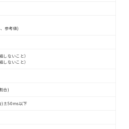
準、参考値)
氷結しないこと）
氷結しないこと）
割合)
 RoHS指令（10物質）の非含有に対応した製品が提供可能な商品です
oHS指令（10物質）の非含有に対応した製品に切り替える予定のある
)±50ms以下
 RoHS指令（10物質）の非含有に非対応の商品で、対応品を出す予
 RoHS指令（10物質）の非含有の対応状況を調査中または確認中の
ンス料など無形物で、有害物質有無と関係のない商品です。
○×表
より、非含有部品としていたものが、含有品と判明した場合などやむ