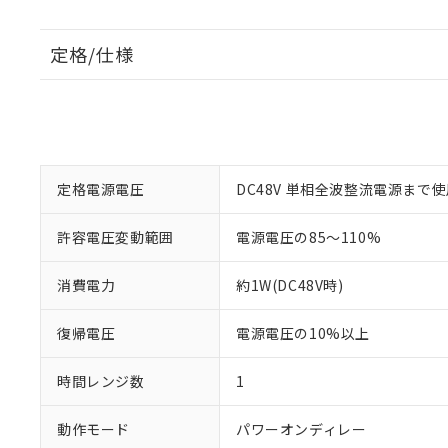
定格/仕様
定格電源電圧
DC48V 単相全波整流電源まで
許容電圧変動範囲
電源電圧の85～110%
消費電力
約1W(DC48V時)
復帰電圧
電源電圧の10%以上
時間レンジ数
1
動作モード
パワーオンディレー