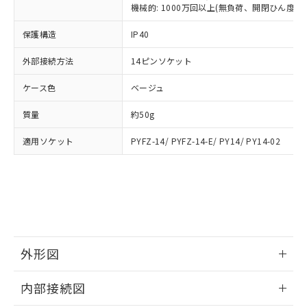
類(PBB) 1000ppm以下、ポリ臭化ジフェニルエーテル類
Cr(Ⅵ)(六価クロム) : 1000ppm、 PBBs(ポリ臭化ビフェ
とります。
機械的: 1000万回以上(無負荷、開閉ひん度180
了承ください。
(PBDE) 1000ppm以下、フタル酸ビス(2-エチルヘキシ
○
一定数以上の在庫あり
ニル類) : 1000ppm、 PBDEs(ポリ臭化ジフェニルエーテ
当社は規制貨物を破棄する場合は、完
ル) (DEHP)(別名：DOP) 1000ppm以下、フタル酸ブチ
正式な納期状況および標準価格はお客
ル類) : 1000ppm、
ルベンジル（BBP） 1000ppm以下、フタル酸ジブチル
保護構造
IP40
全に破砕するなど、違法に輸出されな
DBP(フタル酸ジブチル) : 1000ppm、 DIBP(フタル酸ジ
様のお取引先、またはお客様担当のオ
（DBP） 1000ppm以下、フタル酸ジイソブチル
イソブチル) : 1000ppm、 BBP(フタル酸ブチルベンジ
△
一定数には満たないが在庫あり
いよう必要な手段を講じます。
ムロン制御機器販売店・当社販売員に
(DIBP) 1000ppm以下
ル) : 1000ppm、
外部接続方法
14ピンソケット
当社は貴社製品を、核兵器、ミサイ
但し、RoHS指令で産業用監視および制御機器に対する
DEHP(フタル酸ビス(2-エチルヘキシル)) : 1000ppm
ご相談ください。
適用除外項目は除く。
ル、化学兵器、生物兵器またはその他
－
在庫なし(最新の在庫状況につ
オムロン制御機器販売店や当社販売拠
フタル酸エステル類の４物質については閾値を超える意
ケース色
ベージュ
武器並びにこれらの製造装置等に一切
いては、お客様のお取引先、ま
図的な使用がないことを確認しています。
点は「
販売ネットワーク
」をご確認
※2 環境保護使用期限
使用いたしません。
たはお客様担当のオムロン制御
ください。
質量
約50g
当社は、貴社製品を第三者に販売する
機器販売店・当社販売員にご確
在庫状況および標準価格結果を当社の
※2 対応予定月
「ｅ」：有害物質（10物質）のすべてが基
場合は、上記1、2および3の内容を当
認ください)
事前の承諾なく第三者に漏洩または開
適用ソケット
PYFZ-14/ PYFZ-14-E/ PY14/ PY14-02
準値以下であることを示します。
該第三者に通知します。また当社は、
示しないようお願いします。
部品在庫の切り替え状況などにより、予定
「10」：通常の使用状況下において有害物
販売先および販売に係わる関係者が違
マイパーツ機能（部品リスト作成サー
空
受注生産機種、また在庫状況の
月が前後することがあります。
質が外部に漏えいし、環境に深刻な影響を
法に輸出するおそれがある場合は、取
ビス）をご利用いただくには、I-Web
白
情報を公開していない機種
及ぼさない年数を意味します。
り引きをいたしません。
メンバーズにご登録されている必要が
「－」：未確認です。当社販売部門へお問
あります。
い合わせください。
お客様が当ウェブサイト上で当社にご
※3 非含有証明書ダウンロード
登録された部品リストについて、当社
外形図
および当社の共同利用者が、当社の製
下記の非含有証明書をダウンロードするこ
品・サービスに関するお客様との取
情報更新：2025/09/04
とができます。
合意する
キャンセル
引・商談に必要な範囲で利用すること
内部接続図
をご了承ください。