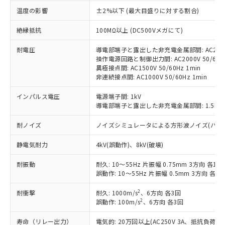
対応済み：EU RoHS指令（10物質）の
温度の影響
±2%以下 (最大目盛りに対する割合)
非含有に対応した製品が提供可能な商品で
す。
絶縁抵抗
100MΩ以上 (DC500Vメガにて)
対応予定：EU RoHS指令（10物質）の非含
ご利用条件
有に対応した製品に切り替える予定のある
耐電圧
導電部端子と露出した非充電金属部間: AC2000V
操作電源回路と制御出力間: AC2000V 50/60Hz
商品です。
異極接点間: AC1500V 50/60Hz 1min
対応予定なし：EU RoHS指令（10物質）の
非連続接点間: AC1000V 50/60Hz 1min
以下の条件をお読みいただき、同意のうえ
非含有に非対応の商品で、対応品を出す予
ご利用ください。
定はありません。
インパルス電圧
電源端子間: 1kV
調査・確認中：EU RoHS指令（10物質）の
導電部端子と露出した非充電金属部間: 1.5kV
本サービスは、当社制御機器事業取扱
※1 中国RoHS○×表
非含有の対応状況を調査中または確認中の
商品の当社在庫状況および標準価格
商品です。
耐ノイズ
ノイズシミュレータによる方形波ノイズ(パルス幅 10
(税抜)を提供させていただくもので
「○」：最大均質材料含有率が中国RoHSの
非該当品：ライセンス料など無形物で、有
す。
基準値以下であることを示します。
害物質有無と関係のない商品です。
静電気耐力
4kV(誤動作)、8kV(破壊)
当社制御機器事業取扱商品の中には、
「×」：最大均質材料含有率が中国RoHSの
仕入先様の事情により、非含有部品として
本サービスの対象外となる商品もある
基準値を超えていることを示します。
耐振動
耐久: 10～55Hz 片振幅 0.75mm 3方向 各1h
いたものが、含有品と判明した場合などや
当社は、これら貴社製品のうち、外国
ことをご了承ください。
誤動作: 10～55Hz 片振幅 0.5mm 3方向 各10
「－」：未確認です。当社販売部門へお問
むを得ず変更することがあります。
為替および外国貿易法に定める商品
在庫状況および標準価格照会結果は、
い合わせください。
（以下｢規制貨物等」という）を輸出
記載している更新日時点での社内デー
2
耐衝撃
耐久: 1000m/s
、6方向 各3回
*EU RoHS指令（10物質）：
または国外への提供する場合は、日本
記
タに基づき作成されるものであり、閲
説明
2
誤動作: 100m/s
、6方向 各3回
鉛(Pb) 1000ppm以下、 水銀(Hg) 1000ppm以下、 カド
*中国RoHS10物質の基準値 (GB/T26572)：
国政府の輸出許可(または役務取引許
号
覧された時点での実際の在庫および標
ミウム(Cd) 100ppm以下、
Pb(鉛) :1000ppm、 Hg(水銀) : 1000ppm、 Cd(カドミウ
可)を取得するなどの必要な手続きを
六価クロム(Cr(Ⅵ)) 1000ppm以下、ポリ臭化ビフェニル
ム) : 100ppm、
寿命（リレー出力）
電気的: 20万回以上(AC250V 3A、抵抗負荷
準価格とは異なる場合があることをご