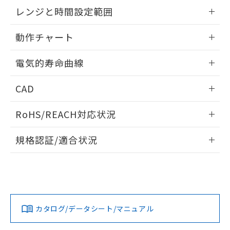
EU RoHS指令（10物質）の非含有証明書
外形図
情報更新：2025/09/04
※当社の共同利用者とは、
"個人情報
レンジと時間設定範囲
51物質の非含有証明書（当社基準）
の共同利用に関して"
の「1.共同利
※本証明書は発行日時点で非含有を証明す
用者の範囲」に記載されている法人を
内部接続図
情報更新：2025/09/04
るもので、過去に遡って非含有を証明する
動作チャート
指します。
ものではありません。
レンジと時間設定範囲
また、RoHS指令のフタル酸エステル類４
情報更新：2025/09/04
電気的寿命曲線
物質の対応では、対応完了までの期間は出
荷製品に未対応品が混在することから備考
動作チャート
情報更新：2025/09/04
CAD
欄に対応日を記載しておりました。
既に当社にて対応品への在庫切替を完了
電気的寿命曲線
ログイン/会員登録いただくと、CADデータをダウンロー
していることから、特段のことがない限
RoHS/REACH対応状況
ドすることができます。
り、2022年1月12日より割愛しておりま
す。
情報更新：2026/7/29
規格認証/適合状況
ログイン/会員登録
EU RoHS
注意事項・凡例
UL認証
CSA認証
CEマーキング
Yes
Yes
Yes
対応状況
対応予定月
※1
※2
ダウンロードデータをご利用いただく前に、以下を必ずお読
みください。
カタログ/データシート/マニュアル
対応済み
ソフトウェアの使用条件
LR型式承認
DNV型式承認
BV型式承認
KR型式承