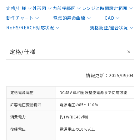
定格/仕様
外形図
内部接続図
レンジと時間設定範囲
動作チャート
電気的寿命曲線
CAD
RoHS/REACH対応状況
規格認証/適合状況
定格/仕様
情報更新：2025/09/04
定格電源電圧
DC48V 単相全波整流電源まで使用可能
許容電圧変動範囲
電源電圧の85～110%
消費電力
約1W(DC48V時)
復帰電圧
電源電圧の10%以上