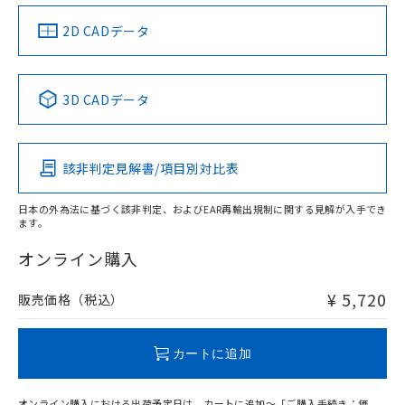
（イギリス
（ノルウェー
（フランス
（韓国
船舶規格）
船舶規格）
船舶規格）
船舶規格
中国 RoHS
注意事項・凡例
2D CADデータ
Yes
No
No
No
中国 RoHS表
※1 ※2
3D CADデータ
この製品の規格認証/適合状況ページへ
Pb
Hg
Cd
Cr(VI)
その他の認証はこちらのページからご検索ください
該非判定見解書/項目別対比表
X
O
O
O
日本の外為法に基づく該非判定、およびEAR再輸出規制に関する見解が入手でき
ます。
"対応済み"や非含有の記載がされた商品であっても、流通
在庫等で未対応品が混在する可能性があります。
オンライン購入
非含有品が必要な際は、弊社営業部門もしくは販売店へお
問い合わせください。
¥ 5,720
販売価格（税込）
この製品のRoHS/REACH対応状況ページへ
カートに追加
オンライン購入における出荷予定日は、カートに追加～「ご購入手続き：価