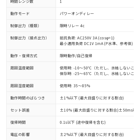
時間レンジ数
1
動作モード
パワーオンディレー
制御出力（種類）
限時リレー 4c
制御出力（接点出力）
抵抗負荷: AC250V 3A (cosφ=1)
最小適用負荷 DC1V 1mA (P水準、参考値)
動作・復帰方式
限時動作/自己復帰
周囲温度範囲
使用時: -10～50℃（ただし、氷結しないこと
保存時: -25～65℃（ただし、氷結しないこと
周囲湿度範囲
使用時: 35～85%
動作時間のばらつき
±1%以下 (最大目盛りに対する割合)
セット誤差
±10% (最大目盛りに対する割合)±50ms以
復帰時間
0.1s以下 (途中復帰を含む)
※1 対応状況
電圧の影響
±2%以下 (最大目盛りに対する割合)