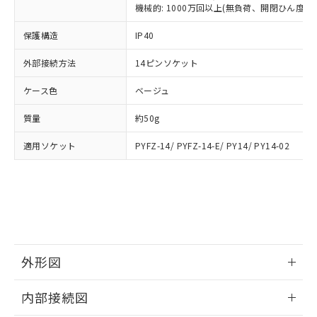
類(PBB) 1000ppm以下、ポリ臭化ジフェニルエーテル類
Cr(Ⅵ)(六価クロム) : 1000ppm、 PBBs(ポリ臭化ビフェ
とります。
機械的: 1000万回以上(無負荷、開閉ひん度180
了承ください。
(PBDE) 1000ppm以下、フタル酸ビス(2-エチルヘキシ
○
一定数以上の在庫あり
ニル類) : 1000ppm、 PBDEs(ポリ臭化ジフェニルエーテ
当社は規制貨物を破棄する場合は、完
ル) (DEHP)(別名：DOP) 1000ppm以下、フタル酸ブチ
正式な納期状況および標準価格はお客
ル類) : 1000ppm、
ルベンジル（BBP） 1000ppm以下、フタル酸ジブチル
保護構造
IP40
全に破砕するなど、違法に輸出されな
DBP(フタル酸ジブチル) : 1000ppm、 DIBP(フタル酸ジ
様のお取引先、またはお客様担当のオ
（DBP） 1000ppm以下、フタル酸ジイソブチル
イソブチル) : 1000ppm、 BBP(フタル酸ブチルベンジ
△
一定数には満たないが在庫あり
いよう必要な手段を講じます。
ムロン制御機器販売店・当社販売員に
(DIBP) 1000ppm以下
ル) : 1000ppm、
外部接続方法
14ピンソケット
当社は貴社製品を、核兵器、ミサイ
但し、RoHS指令で産業用監視および制御機器に対する
DEHP(フタル酸ビス(2-エチルヘキシル)) : 1000ppm
ご相談ください。
適用除外項目は除く。
ル、化学兵器、生物兵器またはその他
－
在庫なし(最新の在庫状況につ
オムロン制御機器販売店や当社販売拠
フタル酸エステル類の４物質については閾値を超える意
ケース色
ベージュ
武器並びにこれらの製造装置等に一切
いては、お客様のお取引先、ま
図的な使用がないことを確認しています。
点は「
販売ネットワーク
」をご確認
※2 環境保護使用期限
使用いたしません。
たはお客様担当のオムロン制御
ください。
質量
約50g
当社は、貴社製品を第三者に販売する
機器販売店・当社販売員にご確
在庫状況および標準価格結果を当社の
※2 対応予定月
「ｅ」：有害物質（10物質）のすべてが基
場合は、上記1、2および3の内容を当
認ください)
事前の承諾なく第三者に漏洩または開
適用ソケット
PYFZ-14/ PYFZ-14-E/ PY14/ PY14-02
準値以下であることを示します。
該第三者に通知します。また当社は、
示しないようお願いします。
部品在庫の切り替え状況などにより、予定
「10」：通常の使用状況下において有害物
販売先および販売に係わる関係者が違
マイパーツ機能（部品リスト作成サー
空
受注生産機種、また在庫状況の
月が前後することがあります。
質が外部に漏えいし、環境に深刻な影響を
法に輸出するおそれがある場合は、取
ビス）をご利用いただくには、I-Web
白
情報を公開していない機種
及ぼさない年数を意味します。
り引きをいたしません。
メンバーズにご登録されている必要が
「－」：未確認です。当社販売部門へお問
あります。
い合わせください。
お客様が当ウェブサイト上で当社にご
※3 非含有証明書ダウンロード
登録された部品リストについて、当社
外形図
および当社の共同利用者が、当社の製
下記の非含有証明書をダウンロードするこ
品・サービスに関するお客様との取
情報更新：2025/09/04
とができます。
合意する
キャンセル
引・商談に必要な範囲で利用すること
内部接続図
をご了承ください。