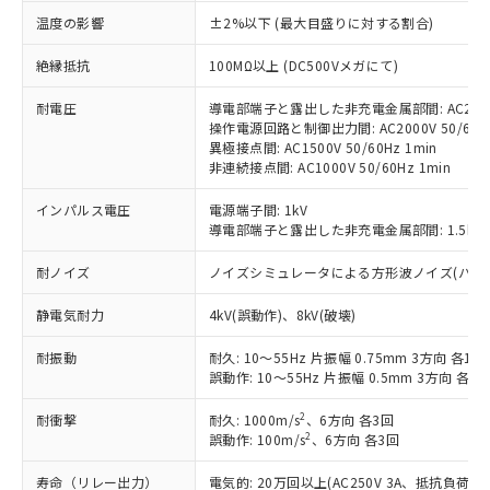
対応済み：EU RoHS指令（10物質）の
温度の影響
±2%以下 (最大目盛りに対する割合)
非含有に対応した製品が提供可能な商品で
す。
絶縁抵抗
100MΩ以上 (DC500Vメガにて)
対応予定：EU RoHS指令（10物質）の非含
ご利用条件
有に対応した製品に切り替える予定のある
耐電圧
導電部端子と露出した非充電金属部間: AC2000V
操作電源回路と制御出力間: AC2000V 50/60Hz
商品です。
異極接点間: AC1500V 50/60Hz 1min
対応予定なし：EU RoHS指令（10物質）の
非連続接点間: AC1000V 50/60Hz 1min
以下の条件をお読みいただき、同意のうえ
非含有に非対応の商品で、対応品を出す予
ご利用ください。
定はありません。
インパルス電圧
電源端子間: 1kV
調査・確認中：EU RoHS指令（10物質）の
導電部端子と露出した非充電金属部間: 1.5kV
本サービスは、当社制御機器事業取扱
※1 中国RoHS○×表
非含有の対応状況を調査中または確認中の
商品の当社在庫状況および標準価格
商品です。
耐ノイズ
ノイズシミュレータによる方形波ノイズ(パルス幅 10
(税抜)を提供させていただくもので
「○」：最大均質材料含有率が中国RoHSの
非該当品：ライセンス料など無形物で、有
す。
基準値以下であることを示します。
害物質有無と関係のない商品です。
静電気耐力
4kV(誤動作)、8kV(破壊)
当社制御機器事業取扱商品の中には、
「×」：最大均質材料含有率が中国RoHSの
仕入先様の事情により、非含有部品として
本サービスの対象外となる商品もある
基準値を超えていることを示します。
耐振動
耐久: 10～55Hz 片振幅 0.75mm 3方向 各1h
いたものが、含有品と判明した場合などや
当社は、これら貴社製品のうち、外国
ことをご了承ください。
誤動作: 10～55Hz 片振幅 0.5mm 3方向 各10
「－」：未確認です。当社販売部門へお問
むを得ず変更することがあります。
為替および外国貿易法に定める商品
在庫状況および標準価格照会結果は、
い合わせください。
（以下｢規制貨物等」という）を輸出
記載している更新日時点での社内デー
2
耐衝撃
耐久: 1000m/s
、6方向 各3回
*EU RoHS指令（10物質）：
または国外への提供する場合は、日本
記
タに基づき作成されるものであり、閲
説明
2
誤動作: 100m/s
、6方向 各3回
鉛(Pb) 1000ppm以下、 水銀(Hg) 1000ppm以下、 カド
*中国RoHS10物質の基準値 (GB/T26572)：
国政府の輸出許可(または役務取引許
号
覧された時点での実際の在庫および標
ミウム(Cd) 100ppm以下、
Pb(鉛) :1000ppm、 Hg(水銀) : 1000ppm、 Cd(カドミウ
可)を取得するなどの必要な手続きを
六価クロム(Cr(Ⅵ)) 1000ppm以下、ポリ臭化ビフェニル
ム) : 100ppm、
寿命（リレー出力）
電気的: 20万回以上(AC250V 3A、抵抗負荷
準価格とは異なる場合があることをご