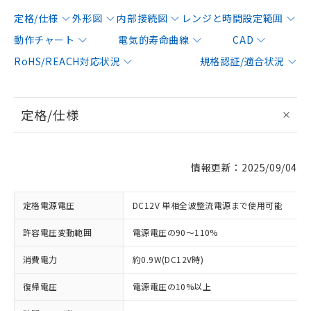
定格/仕様
外形図
内部接続図
レンジと時間設定範囲
動作チャート
電気的寿命曲線
CAD
RoHS/REACH対応状況
規格認証/適合状況
定格/仕様
情報更新：2025/09/04
定格電源電圧
DC12V 単相全波整流電源まで使用可能
許容電圧変動範囲
電源電圧の90～110%
消費電力
約0.9W(DC12V時)
復帰電圧
電源電圧の10%以上