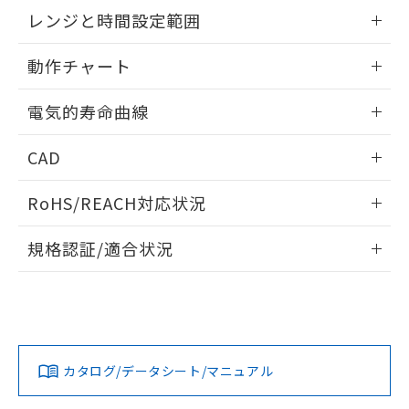
EU RoHS指令（10物質）の非含有証明書
外形図
情報更新：2025/09/04
※当社の共同利用者とは、
"個人情報
レンジと時間設定範囲
51物質の非含有証明書（当社基準）
の共同利用に関して"
の「1.共同利
※本証明書は発行日時点で非含有を証明す
用者の範囲」に記載されている法人を
内部接続図
情報更新：2025/09/04
るもので、過去に遡って非含有を証明する
動作チャート
指します。
ものではありません。
レンジと時間設定範囲
また、RoHS指令のフタル酸エステル類４
情報更新：2025/09/04
電気的寿命曲線
物質の対応では、対応完了までの期間は出
荷製品に未対応品が混在することから備考
動作チャート
情報更新：2025/09/04
CAD
欄に対応日を記載しておりました。
既に当社にて対応品への在庫切替を完了
電気的寿命曲線
ログイン/会員登録いただくと、CADデータをダウンロー
していることから、特段のことがない限
RoHS/REACH対応状況
ドすることができます。
り、2022年1月12日より割愛しておりま
す。
情報更新：2026/7/29
規格認証/適合状況
ログイン/会員登録
EU RoHS
注意事項・凡例
UL認証
CSA認証
CEマーキング
Yes
Yes
Yes
対応状況
対応予定月
※1
※2
ダウンロードデータをご利用いただく前に、以下を必ずお読
みください。
カタログ/データシート/マニュアル
対応済み
ソフトウェアの使用条件
LR型式承認
DNV型式承認
BV型式承認
KR型式承