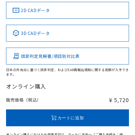
（イギリス
（ノルウェー
（フランス
（韓国
船舶規格）
船舶規格）
船舶規格）
船舶規格
中国 RoHS
注意事項・凡例
2D CADデータ
Yes
No
No
No
中国 RoHS表
※1 ※2
3D CADデータ
この製品の規格認証/適合状況ページへ
Pb
Hg
Cd
Cr(VI)
その他の認証はこちらのページからご検索ください
該非判定見解書/項目別対比表
X
O
O
O
日本の外為法に基づく該非判定、およびEAR再輸出規制に関する見解が入手でき
ます。
"対応済み"や非含有の記載がされた商品であっても、流通
在庫等で未対応品が混在する可能性があります。
オンライン購入
非含有品が必要な際は、弊社営業部門もしくは販売店へお
問い合わせください。
¥ 5,720
販売価格（税込）
この製品のRoHS/REACH対応状況ページへ
カートに追加
オンライン購入における出荷予定日は、カートに追加～「ご購入手続き：価