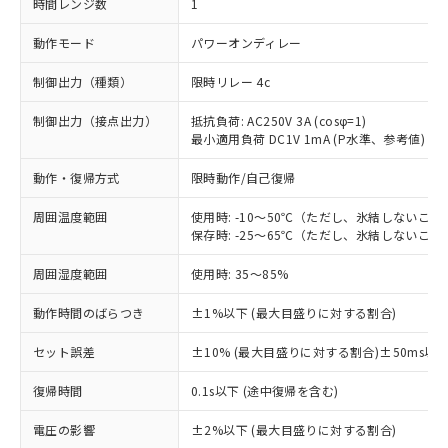
時間レンジ数
1
動作モード
パワーオンディレー
制御出力（種類）
限時リレー 4c
制御出力（接点出力）
抵抗負荷: AC250V 3A (cosφ=1)
最小適用負荷 DC1V 1mA (P水準、参考値)
動作・復帰方式
限時動作/自己復帰
周囲温度範囲
使用時: -10～50℃（ただし、氷結しないこと
保存時: -25～65℃（ただし、氷結しないこと
周囲湿度範囲
使用時: 35～85%
動作時間のばらつき
±1%以下 (最大目盛りに対する割合)
セット誤差
±10% (最大目盛りに対する割合)±50ms以
復帰時間
0.1s以下 (途中復帰を含む)
※1 対応状況
電圧の影響
±2%以下 (最大目盛りに対する割合)