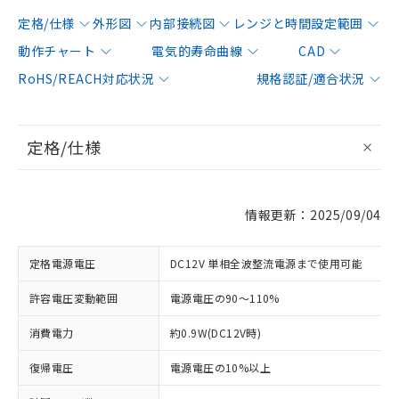
定格/仕様
外形図
内部接続図
レンジと時間設定範囲
動作チャート
電気的寿命曲線
CAD
RoHS/REACH対応状況
規格認証/適合状況
定格/仕様
情報更新：2025/09/04
定格電源電圧
DC12V 単相全波整流電源まで使用可能
許容電圧変動範囲
電源電圧の90～110%
消費電力
約0.9W(DC12V時)
復帰電圧
電源電圧の10%以上