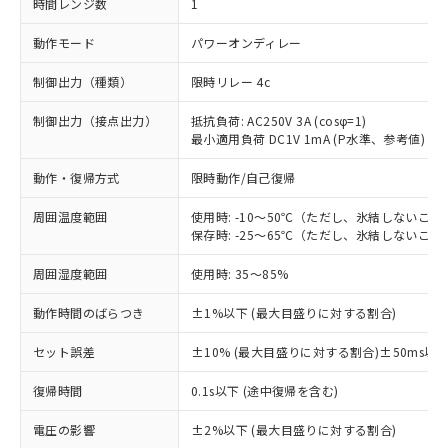
時間レンジ数
1
動作モード
パワーオンディレー
制御出力（種類）
限時リレー 4c
制御出力（接点出力）
抵抗負荷: AC250V 3A (cosφ=1)
最小適用負荷 DC1V 1mA (P水準、参考値)
動作・復帰方式
限時動作/自己復帰
周囲温度範囲
使用時: -10～50℃（ただし、氷結しないこと
保存時: -25～65℃（ただし、氷結しないこと
周囲湿度範囲
使用時: 35～85%
動作時間のばらつき
±1%以下 (最大目盛りに対する割合)
セット誤差
±10% (最大目盛りに対する割合)±50ms以
復帰時間
0.1s以下 (途中復帰を含む)
※1 対応状況
電圧の影響
±2%以下 (最大目盛りに対する割合)