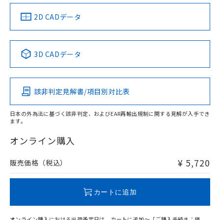
（イギリス
（ノルウェー
（フランス
（韓国
船舶規格）
船舶規格）
船舶規格）
船舶規格
中国 RoHS
注意事項・凡例
2D CADデータ
Yes
No
No
No
中国 RoHS表
※1 ※2
3D CADデータ
この製品の規格認証/適合状況ページへ
Pb
Hg
Cd
Cr(VI)
その他の認証はこちらのページからご検索ください
該非判定見解書/項目別対比表
X
O
O
O
日本の外為法に基づく該非判定、およびEAR再輸出規制に関する見解が入手でき
ます。
"対応済み"や非含有の記載がされた商品であっても、流通
在庫等で未対応品が混在する可能性があります。
オンライン購入
非含有品が必要な際は、弊社営業部門もしくは販売店へお
問い合わせください。
¥ 5,720
販売価格（税込）
この製品のRoHS/REACH対応状況ページへ
カートに追加
オンライン購入における出荷予定日は、カートに追加～「ご購入手続き：価