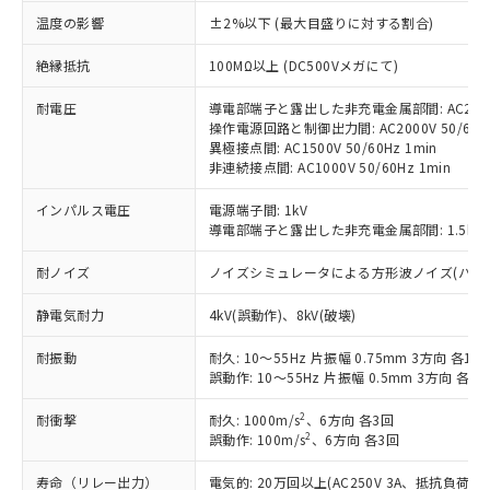
対応済み：EU RoHS指令（10物質）の
温度の影響
±2%以下 (最大目盛りに対する割合)
非含有に対応した製品が提供可能な商品で
す。
絶縁抵抗
100MΩ以上 (DC500Vメガにて)
対応予定：EU RoHS指令（10物質）の非含
ご利用条件
有に対応した製品に切り替える予定のある
耐電圧
導電部端子と露出した非充電金属部間: AC2000V
操作電源回路と制御出力間: AC2000V 50/60Hz
商品です。
異極接点間: AC1500V 50/60Hz 1min
対応予定なし：EU RoHS指令（10物質）の
非連続接点間: AC1000V 50/60Hz 1min
以下の条件をお読みいただき、同意のうえ
非含有に非対応の商品で、対応品を出す予
ご利用ください。
定はありません。
インパルス電圧
電源端子間: 1kV
調査・確認中：EU RoHS指令（10物質）の
導電部端子と露出した非充電金属部間: 1.5kV
本サービスは、当社制御機器事業取扱
※1 中国RoHS○×表
非含有の対応状況を調査中または確認中の
商品の当社在庫状況および標準価格
商品です。
耐ノイズ
ノイズシミュレータによる方形波ノイズ(パルス幅 10
(税抜)を提供させていただくもので
「○」：最大均質材料含有率が中国RoHSの
非該当品：ライセンス料など無形物で、有
す。
基準値以下であることを示します。
害物質有無と関係のない商品です。
静電気耐力
4kV(誤動作)、8kV(破壊)
当社制御機器事業取扱商品の中には、
「×」：最大均質材料含有率が中国RoHSの
仕入先様の事情により、非含有部品として
本サービスの対象外となる商品もある
基準値を超えていることを示します。
耐振動
耐久: 10～55Hz 片振幅 0.75mm 3方向 各1h
いたものが、含有品と判明した場合などや
当社は、これら貴社製品のうち、外国
ことをご了承ください。
誤動作: 10～55Hz 片振幅 0.5mm 3方向 各10
「－」：未確認です。当社販売部門へお問
むを得ず変更することがあります。
為替および外国貿易法に定める商品
在庫状況および標準価格照会結果は、
い合わせください。
（以下｢規制貨物等」という）を輸出
記載している更新日時点での社内デー
2
耐衝撃
耐久: 1000m/s
、6方向 各3回
*EU RoHS指令（10物質）：
または国外への提供する場合は、日本
記
タに基づき作成されるものであり、閲
説明
2
誤動作: 100m/s
、6方向 各3回
鉛(Pb) 1000ppm以下、 水銀(Hg) 1000ppm以下、 カド
*中国RoHS10物質の基準値 (GB/T26572)：
国政府の輸出許可(または役務取引許
号
覧された時点での実際の在庫および標
ミウム(Cd) 100ppm以下、
Pb(鉛) :1000ppm、 Hg(水銀) : 1000ppm、 Cd(カドミウ
可)を取得するなどの必要な手続きを
六価クロム(Cr(Ⅵ)) 1000ppm以下、ポリ臭化ビフェニル
ム) : 100ppm、
寿命（リレー出力）
電気的: 20万回以上(AC250V 3A、抵抗負荷
準価格とは異なる場合があることをご