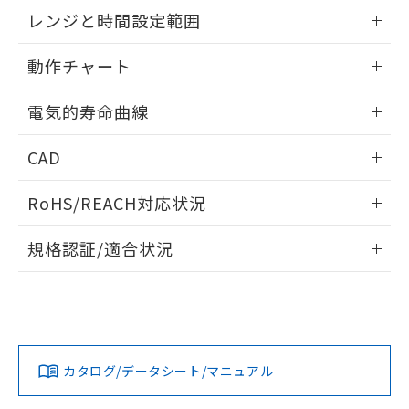
EU RoHS指令（10物質）の非含有証明書
外形図
情報更新：2025/09/04
※当社の共同利用者とは、
"個人情報
レンジと時間設定範囲
51物質の非含有証明書（当社基準）
の共同利用に関して"
の「1.共同利
※本証明書は発行日時点で非含有を証明す
用者の範囲」に記載されている法人を
内部接続図
情報更新：2025/09/04
るもので、過去に遡って非含有を証明する
動作チャート
指します。
ものではありません。
レンジと時間設定範囲
また、RoHS指令のフタル酸エステル類４
情報更新：2025/09/04
電気的寿命曲線
物質の対応では、対応完了までの期間は出
荷製品に未対応品が混在することから備考
動作チャート
情報更新：2025/09/04
CAD
欄に対応日を記載しておりました。
既に当社にて対応品への在庫切替を完了
電気的寿命曲線
ログイン/会員登録いただくと、CADデータをダウンロー
していることから、特段のことがない限
RoHS/REACH対応状況
ドすることができます。
り、2022年1月12日より割愛しておりま
す。
情報更新：2026/7/29
規格認証/適合状況
ログイン/会員登録
EU RoHS
注意事項・凡例
UL認証
CSA認証
CEマーキング
Yes
Yes
Yes
対応状況
対応予定月
※1
※2
ダウンロードデータをご利用いただく前に、以下を必ずお読
みください。
カタログ/データシート/マニュアル
対応済み
ソフトウェアの使用条件
LR型式承認
DNV型式承認
BV型式承認
KR型式承