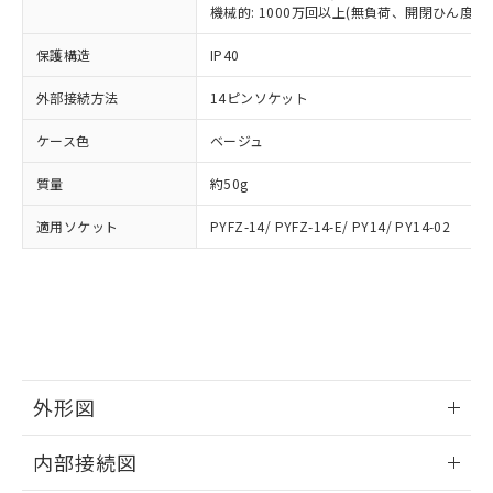
類(PBB) 1000ppm以下、ポリ臭化ジフェニルエーテル類
Cr(Ⅵ)(六価クロム) : 1000ppm、 PBBs(ポリ臭化ビフェ
とります。
機械的: 1000万回以上(無負荷、開閉ひん度180
了承ください。
(PBDE) 1000ppm以下、フタル酸ビス(2-エチルヘキシ
○
一定数以上の在庫あり
ニル類) : 1000ppm、 PBDEs(ポリ臭化ジフェニルエーテ
当社は規制貨物を破棄する場合は、完
ル) (DEHP)(別名：DOP) 1000ppm以下、フタル酸ブチ
正式な納期状況および標準価格はお客
ル類) : 1000ppm、
ルベンジル（BBP） 1000ppm以下、フタル酸ジブチル
保護構造
IP40
全に破砕するなど、違法に輸出されな
DBP(フタル酸ジブチル) : 1000ppm、 DIBP(フタル酸ジ
様のお取引先、またはお客様担当のオ
（DBP） 1000ppm以下、フタル酸ジイソブチル
イソブチル) : 1000ppm、 BBP(フタル酸ブチルベンジ
△
一定数には満たないが在庫あり
いよう必要な手段を講じます。
ムロン制御機器販売店・当社販売員に
(DIBP) 1000ppm以下
ル) : 1000ppm、
外部接続方法
14ピンソケット
当社は貴社製品を、核兵器、ミサイ
但し、RoHS指令で産業用監視および制御機器に対する
DEHP(フタル酸ビス(2-エチルヘキシル)) : 1000ppm
ご相談ください。
適用除外項目は除く。
ル、化学兵器、生物兵器またはその他
－
在庫なし(最新の在庫状況につ
オムロン制御機器販売店や当社販売拠
フタル酸エステル類の４物質については閾値を超える意
ケース色
ベージュ
武器並びにこれらの製造装置等に一切
いては、お客様のお取引先、ま
図的な使用がないことを確認しています。
点は「
販売ネットワーク
」をご確認
※2 環境保護使用期限
使用いたしません。
たはお客様担当のオムロン制御
ください。
質量
約50g
当社は、貴社製品を第三者に販売する
機器販売店・当社販売員にご確
在庫状況および標準価格結果を当社の
※2 対応予定月
「ｅ」：有害物質（10物質）のすべてが基
場合は、上記1、2および3の内容を当
認ください)
事前の承諾なく第三者に漏洩または開
適用ソケット
PYFZ-14/ PYFZ-14-E/ PY14/ PY14-02
準値以下であることを示します。
該第三者に通知します。また当社は、
示しないようお願いします。
部品在庫の切り替え状況などにより、予定
「10」：通常の使用状況下において有害物
販売先および販売に係わる関係者が違
マイパーツ機能（部品リスト作成サー
空
受注生産機種、また在庫状況の
月が前後することがあります。
質が外部に漏えいし、環境に深刻な影響を
法に輸出するおそれがある場合は、取
ビス）をご利用いただくには、I-Web
白
情報を公開していない機種
及ぼさない年数を意味します。
り引きをいたしません。
メンバーズにご登録されている必要が
「－」：未確認です。当社販売部門へお問
あります。
い合わせください。
お客様が当ウェブサイト上で当社にご
※3 非含有証明書ダウンロード
登録された部品リストについて、当社
外形図
および当社の共同利用者が、当社の製
下記の非含有証明書をダウンロードするこ
品・サービスに関するお客様との取
情報更新：2025/09/04
とができます。
合意する
キャンセル
引・商談に必要な範囲で利用すること
内部接続図
をご了承ください。