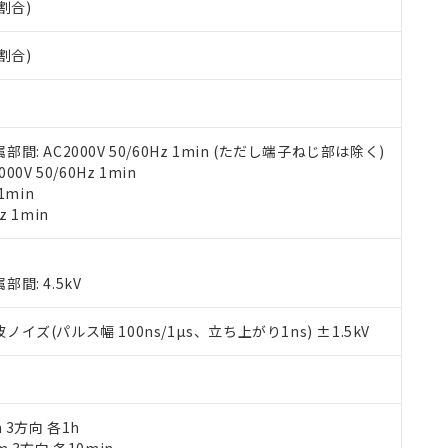
割合)
みいただき、同意のうえご利用ください。
材料含有率が中国RoHSの基準値以下であることを示します。
材料含有率が中国RoHSの基準値を超えていることを示します。
、当社制御機器事業取扱商品の当社在庫状況および標準価格(税抜)
ら貴社製品のうち、外国為替および外国貿易法に定める商品（以下｢
質）：
割合)
す。当社販売部門へお問い合わせください。
 水銀(Hg) 1000ppm以下、 カドミウム(Cd) 100ppm以下、
たは国外への提供する場合は、日本国政府の輸出許可(または役務取
000ppm以下、ポリ臭化ビフェニル類(PBB) 1000ppm以下、ポリ臭化ジフェニルエーテル類(P
事業取扱商品の中には、本サービスの対象外となる商品もあること
手続きをとります。
キシル) (DEHP)(別名：DOP) 1000ppm以下、フタル酸ブチルベンジル（BBP） 100
(GB/T26572)：
以下、フタル酸ジイソブチル (DIBP) 1000ppm以下
び標準価格照会結果は、記載している更新日時点での社内データに
物を破棄する場合は、完全に破砕するなど、違法に輸出されないよ
(水銀) : 1000ppm、 Cd(カドミウム) : 100ppm、
業用監視および制御機器に対する適用除外項目は除く。
覧された時点での実際の在庫および標準価格とは異なる場合がある
1000ppm、 PBBs(ポリ臭化ビフェニル類) : 1000ppm、 PBDEs(ポリ臭化ジフェニルエーテル類
物質については閾値を超える意図的な使用がないことを確認しています。
上の在庫あり
 1000ppm、 DIBP(フタル酸ジイソブチル) : 1000ppm、 BBP(フタル酸ブチルベンジル) :
 AC2000V 50/60Hz 1min (ただし端子ねじ部は除く)
品を、核兵器、ミサイル、化学兵器、生物兵器またはその他武器並
チルヘキシル)) : 1000ppm
況および標準価格はお客様のお取引先、またはお客様担当のオムロ
V 50/60Hz 1min
用いたしません。
ご相談ください。
1min
は満たないが在庫あり
製品を第三者に販売する場合は、上記1、2および3の内容を当該第
機器販売店や当社販売拠点は「
販売ネットワーク
」をご確認くだ
z 1min
販売先および販売に係わる関係者が違法に輸出するおそれがある場
用期限
び標準価格結果を当社の事前の承諾なく第三者に漏洩または開示し
え状況などにより、予定月が前後することがあります。
(最新の在庫状況については、お客様のお取引先、またはお客様担当
（10物質）のすべてが基準値以下であることを示します。
店・当社販売員にご確認ください)
能（部品リスト作成サービス）をご利用いただくには、I-Webメン
使用状況下において有害物質が外部に漏えいし、環境に深刻な影響を
: 4.5kV
あります。
機種、また在庫状況の情報を公開していない機種
ェブサイト上で当社にご登録された部品リストについて、当社およ
書ダウンロード
す。当社販売部門へお問い合わせください。
(パルス幅 100ns/1µs、立ち上がり1ns) ±1.5kV
品・サービスに関するお客様との取引・商談に必要な範囲で利用す
合意する
キャンセル
書をダウンロードすることができます。
利用者とは、
"個人情報の共同利用に関して"
の「1.共同利用者の
します。
10物質）の非含有証明書
明書（当社基準）
m 3方向 各1h
日時点で非含有を証明するもので、過去に遡って非含有を証明するも