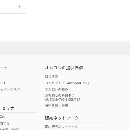
2026/7/29
ート
オムロンの提供価値
目指す姿
ポート
コンセプト「i-Automation!」
ジャパンデスク
オムロンの強み
お客様との共創拠点
AUTOMATION CENTER
DIBP
BBP
DEHP
環境保護
技術を磨く現場
・セミナ
状況ページへ
使用期限
検索ください
案内
販売ネットワーク
講する
O
O
O
10
国内販売ネットワーク
ス一覧（PDF）