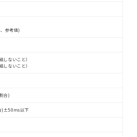
準、参考値)
氷結しないこと）
氷結しないこと）
割合)
 RoHS指令（10物質）の非含有に対応した製品が提供可能な商品です
oHS指令（10物質）の非含有に対応した製品に切り替える予定のある
)±50ms以下
 RoHS指令（10物質）の非含有に非対応の商品で、対応品を出す予
 RoHS指令（10物質）の非含有の対応状況を調査中または確認中の
ンス料など無形物で、有害物質有無と関係のない商品です。
○×表
より、非含有部品としていたものが、含有品と判明した場合などやむ