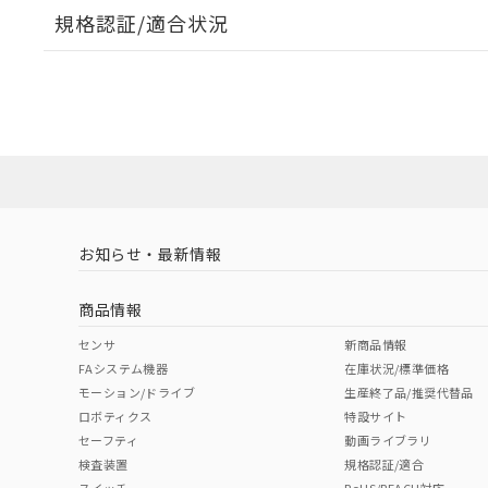
規格認証/適合状況
EU RoHS
注意事項・凡例
UL認証
CSA認証
CEマーキング
ダウンロードデータをご利用いただく前に、以下を必ずお読
Yes
Yes
Yes
対応状況
対応予定月
※1
※2
ソフトウェアの使用条件
対応済み
LR型式承認
DNV型式承認
BV型式承認
KR
（イギリス
（ノルウェー
（フランス
（
お知らせ・最新情報
中国 RoHS
注意事項・凡例
船舶規格）
船舶規格）
船舶規格）
船
商品情報
Yes
No
No
No
中国 RoHS表
※1 ※2
センサ
新商品情報
FAシステム機器
在庫状況/標準価格
Pb
Hg
Cd
Cr(V
モーション/ドライブ
生産終了品/推奨代替品
ロボティクス
特設サイト
セーフティ
動画ライブラリ
検査装置
規格認証/適合
X
O
O
O