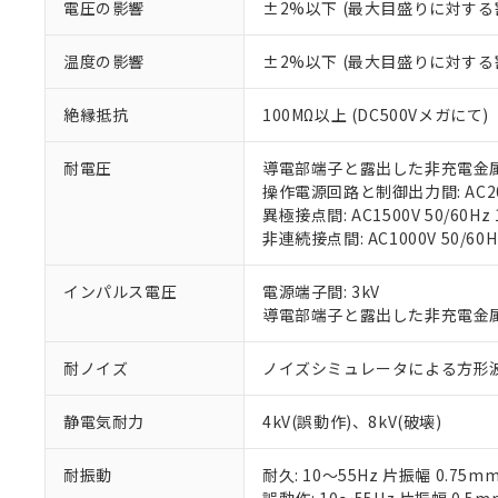
があります。
電圧の影響
±2%以下 (最大目盛りに対する
以下の条件をお読
「○」：最大均質
「×」：最大均質
本サービスは
当社は、これ
*EU RoHS指令（10物
温度の影響
±2%以下 (最大目盛りに対する
「－」：未確認で
鉛(Pb) 1000ppm以下、
くものです。
う）を輸出ま
記
説明
六価クロム(Cr(Ⅵ)) 1
当社制御機器
などの必要な
フタル酸ビス(2-エチルヘ
号
*中国RoHS10物質の基準値 
絶縁抵抗
100MΩ以上 (DC500Vメガにて)
ル（DBP） 1000ppm
在庫状況およ
当社は規制貨
Pb(鉛) :1000ppm、 Hg
但し、RoHS指令で産
のであり、閲
ます。
Cr(Ⅵ)(六価クロム) : 
フタル酸エステル類の４
○
一定数以
DBP(フタル酸ジブチル) :
い。
耐電圧
導電部端子と露出した非充電金属部間:
当社は貴社製
DEHP(フタル酸ビス(2-エ
正式な納期状
操作電源回路と制御出力間: AC2000
置等に一切使
当社販売員に
※2 対応予定月
異極接点間: AC1500V 50/60Hz 
△
一定数に
当社は、貴社
オムロン制御
非連続接点間: AC1000V 50/60H
また当社は、
※2 環境保護使
在庫状況およ
部品在庫の切り替
たしません。
－
在庫なし
す。
「ｅ」：有害物質
インパルス電圧
電源端子間: 3kV
機器販売
マイパーツ機
「10」：通常の
導電部端子と露出した非充電金属部間
ている必要が
味します。
空
受注生産
お客様が当ウ
※3 非含有証明
「－」：未確認で
耐ノイズ
ノイズシミュレータによる方形波ノイズ
白
が、当社の製
さい。
下記の非含有証明
静電気耐力
4kV(誤動作)、8kV(破壊)
※当社の共同
いる法人を指
EU RoHS指令（
51物質の非含有証
耐振動
耐久: 10～55Hz 片振幅 0.75m
※本証明書は発行