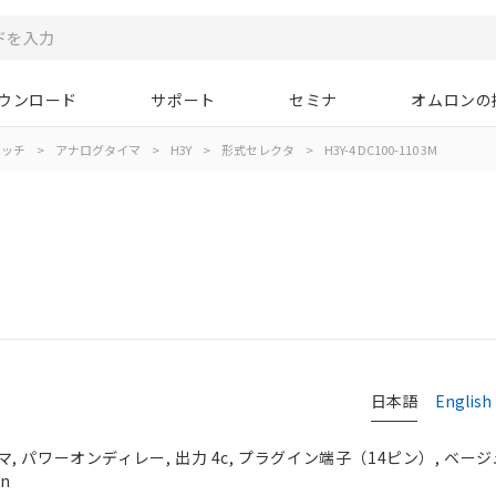
ウンロード
サポート
セミナ
オムロンの
イッチ
>
アナログタイマ
>
H3Y
>
形式セレクタ
>
H3Y-4 DC100-110 3M
日本語
English
 パワーオンディレー, 出力 4c, プラグイン端子（14ピン）, ベージュ,
in