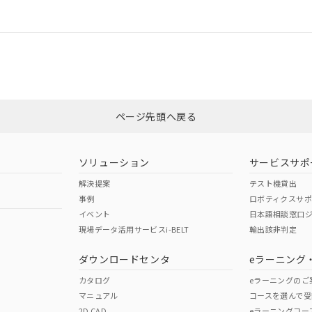
情報更新：
ログイン/会員登録
CCC認証
電波法
みください。
Yes
N/A
非含有証明書
※3
ページ先頭へ戻る
ダウンロードはこちら
型式承認
NK型式承認
ABS型式承認
韓国
（日本
（アメリカ
ソリューション
サービスサポ
舶規格）
船舶規格）
船舶規格）
解決提案
テスト機貸出
事例
ロボティクスサ
No
No
イベント
日本語相談窓口
現場データ活用サービスi-BELT
輸出該非判定
I)
PBBs
PBDEs
DBP
ダウンロードセンタ
eラーニング
この製品の規格認証/適合
その他の認証はこちらのページからご
カタログ
eラーニングのご
マニュアル
コースを選んで受
O
O
O
2D CAD
eラーニングコー