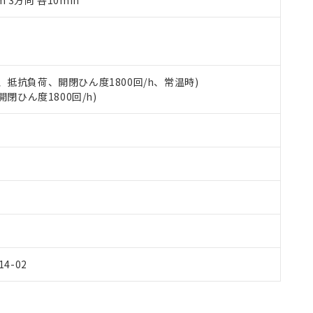
m 3方向 各10min
令のフタル酸エステル類４物質の対応では、対応完了までの期間は出
備考欄に対応日を記載しておりました。
品への在庫切替を完了していることから、特段のことがない限り、20
す。
 3A、抵抗負荷、開閉ひん度1800回/h、常温時)
開閉ひん度1800回/h)
Y14-02