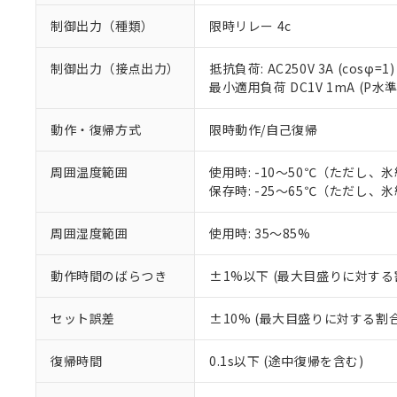
制御出力（種類）
限時リレー 4c
制御出力（接点出力）
抵抗負荷: AC250V 3A (cosφ=1)
最小適用負荷 DC1V 1mA (P水
動作・復帰方式
限時動作/自己復帰
周囲温度範囲
使用時: -10～50℃（ただし、
保存時: -25～65℃（ただし、
周囲湿度範囲
使用時: 35～85%
※1 対応状況
動作時間のばらつき
±1%以下 (最大目盛りに対する
対応済み：EU
対応予定：EU R
セット誤差
±10% (最大目盛りに対する割合
対応予定なし：EU
調査・確認中：EU
ご利用条件
復帰時間
0.1s以下 (途中復帰を含む)
非該当品：ライセ
※1 中国RoHS
仕入先様の事情に