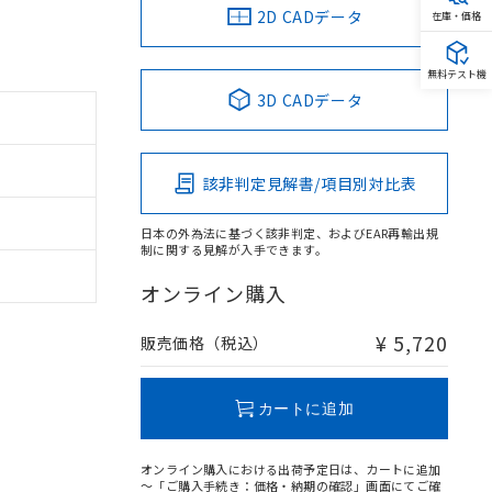
2D CADデータ
在庫・価格
無料テスト機
3D CADデータ
該非判定見解書/項目別対比表
日本の外為法に基づく該非判定、およびEAR再輸出規
制に関する見解が入手できます。
オンライン購入
¥ 5,720
販売価格（税込）
カートに追加
オンライン購入における出荷予定日は、カートに追加
～「ご購入手続き：価格・納期の確認」画面にてご確