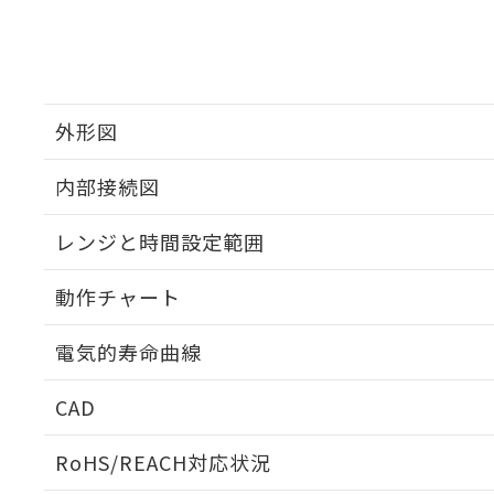
外形図
内部接続図
外形図
レンジと時間設定範囲
内部接続図
動作チャート
レンジと時間設定範囲
電気的寿命曲線
動作チャート
CAD
電気的寿命曲線
ログイン/会員登録いただくと、CADデータをダウンロ
RoHS/REACH対応状況