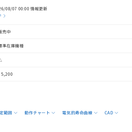
26/08/07 00:00 情報更新
件
販売中
標準在庫機種
△
¥ 5,200
定範囲
動作チャート
電気的寿命曲線
CAD