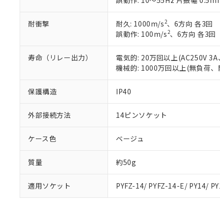
誤動作: 10～55Hz 片振幅 0.5m
また、RoHS指
混在することから
2
耐衝撃
耐久: 1000m/s
、6方向 各3回
既に当社にて対応
2
誤動作: 100m/s
、6方向 各3回
り割愛しておりま
寿命（リレー出力）
電気的: 20万回以上(AC250V
機械的: 1000万回以上(無負荷、
保護構造
IP40
外部接続方法
14ピンソケット
ケース色
ベージュ
質量
約50g
適用ソケット
PYFZ-14/ PYFZ-14-E/ PY14/ P