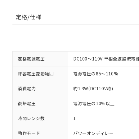
定格/仕様
定格電源電圧
DC100～110V 単相全波整流
許容電圧変動範囲
電源電圧の85～110%
消費電力
約1.3W(DC110V時)
復帰電圧
電源電圧の10%以上
時間レンジ数
1
動作モード
パワーオンディレー