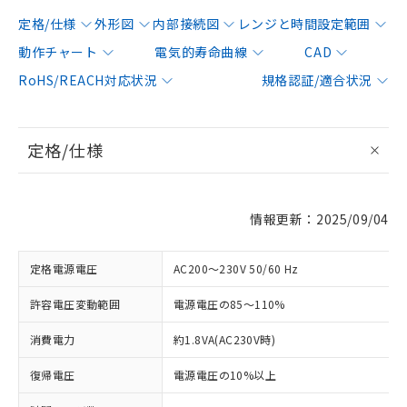
定格/仕様
外形図
内部接続図
レンジと時間設定範囲
動作チャート
電気的寿命曲線
CAD
RoHS/REACH対応状況
規格認証/適合状況
定格/仕様
情報更新：2025/09/04
定格電源電圧
AC200～230V 50/60 Hz
許容電圧変動範囲
電源電圧の85～110%
消費電力
約1.8VA(AC230V時)
復帰電圧
電源電圧の10%以上