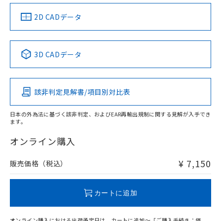
（イギリス
（ノルウェー
（フランス
（韓国
船舶規格）
船舶規格）
船舶規格）
船舶規格
中国 RoHS
注意事項・凡例
2D CADデータ
Yes
No
No
No
中国 RoHS表
※1 ※2
3D CADデータ
この製品の規格認証/適合状況ページへ
Pb
Hg
Cd
Cr(VI)
その他の認証はこちらのページからご検索ください
該非判定見解書/項目別対比表
X
O
O
O
日本の外為法に基づく該非判定、およびEAR再輸出規制に関する見解が入手でき
ます。
"対応済み"や非含有の記載がされた商品であっても、流通
在庫等で未対応品が混在する可能性があります。
オンライン購入
非含有品が必要な際は、弊社営業部門もしくは販売店へお
問い合わせください。
¥ 7,150
販売価格（税込）
この製品のRoHS/REACH対応状況ページへ
カートに追加
オンライン購入における出荷予定日は、カートに追加～「ご購入手続き：価