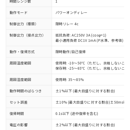
時間レンジ数
1
動作モード
パワーオンディレー
制御出力（種類）
限時リレー 4c
制御出力（接点出力）
抵抗負荷: AC250V 3A (cosφ=1)
最小適用負荷 DC1V 1mA (P水準、参考値)
動作・復帰方式
限時動作/自己復帰
周囲温度範囲
使用時: -10～50℃（ただし、氷結しないこと
保存時: -25～65℃（ただし、氷結しないこと
周囲湿度範囲
使用時: 35～85%
動作時間のばらつき
±1%以下 (最大目盛りに対する割合)
セット誤差
±10% (最大目盛りに対する割合)±50ms以
復帰時間
0.1s以下 (途中復帰を含む)
※1 対応状況
電圧の影響
±2%以下 (最大目盛りに対する割合)