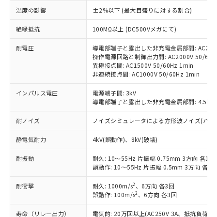
対応済み：EU RoHS指令（10物質）の
温度の影響
±2%以下 (最大目盛りに対する割合)
非含有に対応した製品が提供可能な商品で
す。
絶縁抵抗
100MΩ以上 (DC500Vメガにて)
対応予定：EU RoHS指令（10物質）の非含
ご利用条件
有に対応した製品に切り替える予定のある
耐電圧
導電部端子と露出した非充電金属部間: AC2000V
操作電源回路と制御出力間: AC2000V 50/60Hz
商品です。
異極接点間: AC1500V 50/60Hz 1min
対応予定なし：EU RoHS指令（10物質）の
非連続接点間: AC1000V 50/60Hz 1min
以下の条件をお読みいただき、同意のうえ
非含有に非対応の商品で、対応品を出す予
ご利用ください。
定はありません。
インパルス電圧
電源端子間: 3kV
調査・確認中：EU RoHS指令（10物質）の
導電部端子と露出した非充電金属部間: 4.5kV
本サービスは、当社制御機器事業取扱
※1 中国RoHS○×表
非含有の対応状況を調査中または確認中の
商品の当社在庫状況および標準価格
商品です。
耐ノイズ
ノイズシミュレータによる方形波ノイズ(パルス幅 10
(税抜)を提供させていただくもので
「○」：最大均質材料含有率が中国RoHSの
非該当品：ライセンス料など無形物で、有
す。
基準値以下であることを示します。
害物質有無と関係のない商品です。
静電気耐力
4kV(誤動作)、8kV(破壊)
当社制御機器事業取扱商品の中には、
「×」：最大均質材料含有率が中国RoHSの
仕入先様の事情により、非含有部品として
本サービスの対象外となる商品もある
基準値を超えていることを示します。
耐振動
耐久: 10～55Hz 片振幅 0.75mm 3方向 各1h
いたものが、含有品と判明した場合などや
当社は、これら貴社製品のうち、外国
ことをご了承ください。
誤動作: 10～55Hz 片振幅 0.5mm 3方向 各10
「－」：未確認です。当社販売部門へお問
むを得ず変更することがあります。
為替および外国貿易法に定める商品
在庫状況および標準価格照会結果は、
い合わせください。
（以下｢規制貨物等」という）を輸出
記載している更新日時点での社内デー
2
耐衝撃
耐久: 1000m/s
、6方向 各3回
*EU RoHS指令（10物質）：
または国外への提供する場合は、日本
記
タに基づき作成されるものであり、閲
説明
2
誤動作: 100m/s
、6方向 各3回
鉛(Pb) 1000ppm以下、 水銀(Hg) 1000ppm以下、 カド
*中国RoHS10物質の基準値 (GB/T26572)：
国政府の輸出許可(または役務取引許
号
覧された時点での実際の在庫および標
ミウム(Cd) 100ppm以下、
Pb(鉛) :1000ppm、 Hg(水銀) : 1000ppm、 Cd(カドミウ
可)を取得するなどの必要な手続きを
六価クロム(Cr(Ⅵ)) 1000ppm以下、ポリ臭化ビフェニル
ム) : 100ppm、
寿命（リレー出力）
電気的: 20万回以上(AC250V 3A、抵抗負荷
準価格とは異なる場合があることをご