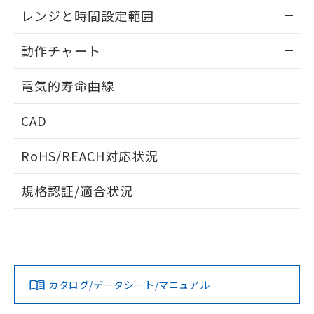
EU RoHS指令（10物質）の非含有証明書
外形図
情報更新：2025/09/04
※当社の共同利用者とは、
"個人情報
レンジと時間設定範囲
51物質の非含有証明書（当社基準）
の共同利用に関して"
の「1.共同利
※本証明書は発行日時点で非含有を証明す
用者の範囲」に記載されている法人を
内部接続図
情報更新：2025/09/04
るもので、過去に遡って非含有を証明する
動作チャート
指します。
ものではありません。
レンジと時間設定範囲
また、RoHS指令のフタル酸エステル類４
情報更新：2025/09/04
電気的寿命曲線
物質の対応では、対応完了までの期間は出
荷製品に未対応品が混在することから備考
動作チャート
情報更新：2025/09/04
CAD
欄に対応日を記載しておりました。
既に当社にて対応品への在庫切替を完了
電気的寿命曲線
ログイン/会員登録いただくと、CADデータをダウンロー
していることから、特段のことがない限
RoHS/REACH対応状況
ドすることができます。
り、2022年1月12日より割愛しておりま
す。
情報更新：2026/7/29
規格認証/適合状況
ログイン/会員登録
EU RoHS
注意事項・凡例
UL認証
CSA認証
CEマーキング
Yes
Yes
Yes
対応状況
対応予定月
※1
※2
ダウンロードデータをご利用いただく前に、以下を必ずお読
みください。
カタログ/データシート/マニュアル
対応済み
ソフトウェアの使用条件
LR型式承認
DNV型式承認
BV型式承認
KR型式承