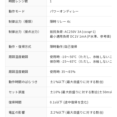
時間レンジ数
1
動作モード
パワーオンディレー
制御出力（種類）
限時リレー 4c
制御出力（接点出力）
抵抗負荷: AC250V 3A (cosφ=1)
最小適用負荷 DC1V 1mA (P水準、参考値)
動作・復帰方式
限時動作/自己復帰
周囲温度範囲
使用時: -10～50℃（ただし、氷結しないこと
保存時: -25～65℃（ただし、氷結しないこと
周囲湿度範囲
使用時: 35～85%
動作時間のばらつき
±1%以下 (最大目盛りに対する割合)
セット誤差
±10% (最大目盛りに対する割合)±50ms以
復帰時間
0.1s以下 (途中復帰を含む)
※1 対応状況
電圧の影響
±2%以下 (最大目盛りに対する割合)