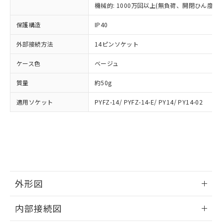
類(PBB) 1000ppm以下、ポリ臭化ジフェニルエーテル類
Cr(Ⅵ)(六価クロム) : 1000ppm、 PBBs(ポリ臭化ビフェ
とります。
機械的: 1000万回以上(無負荷、開閉ひん度180
了承ください。
(PBDE) 1000ppm以下、フタル酸ビス(2-エチルヘキシ
○
一定数以上の在庫あり
ニル類) : 1000ppm、 PBDEs(ポリ臭化ジフェニルエーテ
当社は規制貨物を破棄する場合は、完
ル) (DEHP)(別名：DOP) 1000ppm以下、フタル酸ブチ
正式な納期状況および標準価格はお客
ル類) : 1000ppm、
ルベンジル（BBP） 1000ppm以下、フタル酸ジブチル
保護構造
IP40
全に破砕するなど、違法に輸出されな
DBP(フタル酸ジブチル) : 1000ppm、 DIBP(フタル酸ジ
様のお取引先、またはお客様担当のオ
（DBP） 1000ppm以下、フタル酸ジイソブチル
イソブチル) : 1000ppm、 BBP(フタル酸ブチルベンジ
△
一定数には満たないが在庫あり
いよう必要な手段を講じます。
ムロン制御機器販売店・当社販売員に
(DIBP) 1000ppm以下
ル) : 1000ppm、
外部接続方法
14ピンソケット
当社は貴社製品を、核兵器、ミサイ
但し、RoHS指令で産業用監視および制御機器に対する
DEHP(フタル酸ビス(2-エチルヘキシル)) : 1000ppm
ご相談ください。
適用除外項目は除く。
ル、化学兵器、生物兵器またはその他
－
在庫なし(最新の在庫状況につ
オムロン制御機器販売店や当社販売拠
フタル酸エステル類の４物質については閾値を超える意
ケース色
ベージュ
武器並びにこれらの製造装置等に一切
いては、お客様のお取引先、ま
図的な使用がないことを確認しています。
点は「
販売ネットワーク
」をご確認
※2 環境保護使用期限
使用いたしません。
たはお客様担当のオムロン制御
ください。
質量
約50g
当社は、貴社製品を第三者に販売する
機器販売店・当社販売員にご確
在庫状況および標準価格結果を当社の
※2 対応予定月
「ｅ」：有害物質（10物質）のすべてが基
場合は、上記1、2および3の内容を当
認ください)
事前の承諾なく第三者に漏洩または開
適用ソケット
PYFZ-14/ PYFZ-14-E/ PY14/ PY14-02
準値以下であることを示します。
該第三者に通知します。また当社は、
示しないようお願いします。
部品在庫の切り替え状況などにより、予定
「10」：通常の使用状況下において有害物
販売先および販売に係わる関係者が違
マイパーツ機能（部品リスト作成サー
空
受注生産機種、また在庫状況の
月が前後することがあります。
質が外部に漏えいし、環境に深刻な影響を
法に輸出するおそれがある場合は、取
ビス）をご利用いただくには、I-Web
白
情報を公開していない機種
及ぼさない年数を意味します。
り引きをいたしません。
メンバーズにご登録されている必要が
「－」：未確認です。当社販売部門へお問
あります。
い合わせください。
お客様が当ウェブサイト上で当社にご
※3 非含有証明書ダウンロード
登録された部品リストについて、当社
外形図
および当社の共同利用者が、当社の製
下記の非含有証明書をダウンロードするこ
品・サービスに関するお客様との取
情報更新：2025/09/04
とができます。
合意する
キャンセル
引・商談に必要な範囲で利用すること
内部接続図
をご了承ください。