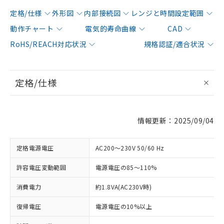
定格/仕様
外形図
内部接続図
レンジと時間設定範囲
動作チャート
電気的寿命曲線
CAD
RoHS/REACH対応状況
規格認証/適合状況
定格/仕様
情報更新：2025/09/04
定格電源電圧
AC200～230V 50/60 Hz
許容電圧変動範囲
電源電圧の85～110%
消費電力
約1.8VA(AC230V時)
復帰電圧
電源電圧の10%以上