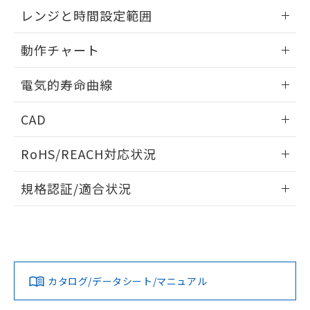
EU RoHS指令（10物質）の非含有証明書
外形図
情報更新：2025/09/04
※当社の共同利用者とは、
"個人情報
レンジと時間設定範囲
51物質の非含有証明書（当社基準）
の共同利用に関して"
の「1.共同利
※本証明書は発行日時点で非含有を証明す
用者の範囲」に記載されている法人を
内部接続図
情報更新：2025/09/04
るもので、過去に遡って非含有を証明する
動作チャート
指します。
ものではありません。
レンジと時間設定範囲
また、RoHS指令のフタル酸エステル類４
情報更新：2025/09/04
電気的寿命曲線
物質の対応では、対応完了までの期間は出
荷製品に未対応品が混在することから備考
動作チャート
情報更新：2025/09/04
CAD
欄に対応日を記載しておりました。
既に当社にて対応品への在庫切替を完了
電気的寿命曲線
ログイン/会員登録いただくと、CADデータをダウンロー
していることから、特段のことがない限
RoHS/REACH対応状況
ドすることができます。
り、2022年1月12日より割愛しておりま
す。
情報更新：2026/7/29
規格認証/適合状況
ログイン/会員登録
EU RoHS
注意事項・凡例
UL認証
CSA認証
CEマーキング
Yes
Yes
Yes
対応状況
対応予定月
※1
※2
ダウンロードデータをご利用いただく前に、以下を必ずお読
みください。
カタログ/データシート/マニュアル
対応済み
ソフトウェアの使用条件
LR型式承認
DNV型式承認
BV型式承認
KR型式承