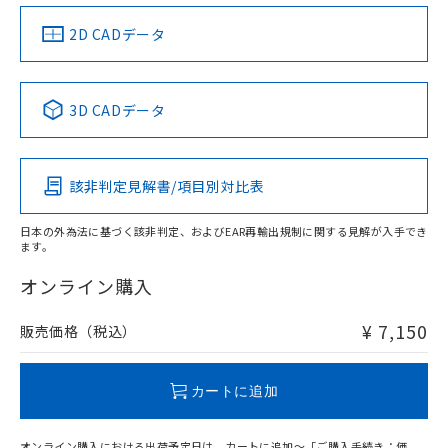
（イギリス
（ノルウェー
（フランス
（韓国
船舶規格）
船舶規格）
船舶規格）
船舶規格
中国 RoHS
注意事項・凡例
2D CADデータ
Yes
No
No
No
中国 RoHS表
※1 ※2
3D CADデータ
この製品の規格認証/適合状況ページへ
Pb
Hg
Cd
Cr(VI)
その他の認証はこちらのページからご検索ください
該非判定見解書/項目別対比表
X
O
O
O
日本の外為法に基づく該非判定、およびEAR再輸出規制に関する見解が入手でき
ます。
"対応済み"や非含有の記載がされた商品であっても、流通
在庫等で未対応品が混在する可能性があります。
オンライン購入
非含有品が必要な際は、弊社営業部門もしくは販売店へお
問い合わせください。
¥ 7,150
販売価格（税込）
この製品のRoHS/REACH対応状況ページへ
カートに追加
オンライン購入における出荷予定日は、カートに追加～「ご購入手続き：価