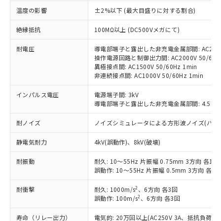
対応済み：EU RoHS指令（10物質）の
温度の影響
±2%以下 (最大目盛りに対する割合)
非含有に対応した製品が提供可能な商品で
す。
絶縁抵抗
100MΩ以上 (DC500Vメガにて)
対応予定：EU RoHS指令（10物質）の非含
ご利用条件
有に対応した製品に切り替える予定のある
耐電圧
導電部端子と露出した非充電金属部間: AC2000V
操作電源回路と制御出力間: AC2000V 50/60Hz
商品です。
異極接点間: AC1500V 50/60Hz 1min
対応予定なし：EU RoHS指令（10物質）の
非連続接点間: AC1000V 50/60Hz 1min
以下の条件をお読みいただき、同意のうえ
非含有に非対応の商品で、対応品を出す予
ご利用ください。
定はありません。
インパルス電圧
電源端子間: 3kV
調査・確認中：EU RoHS指令（10物質）の
導電部端子と露出した非充電金属部間: 4.5kV
本サービスは、当社制御機器事業取扱
※1 中国RoHS○×表
非含有の対応状況を調査中または確認中の
商品の当社在庫状況および標準価格
商品です。
耐ノイズ
ノイズシミュレータによる方形波ノイズ(パルス幅 10
(税抜)を提供させていただくもので
「○」：最大均質材料含有率が中国RoHSの
非該当品：ライセンス料など無形物で、有
す。
基準値以下であることを示します。
害物質有無と関係のない商品です。
静電気耐力
4kV(誤動作)、8kV(破壊)
当社制御機器事業取扱商品の中には、
「×」：最大均質材料含有率が中国RoHSの
仕入先様の事情により、非含有部品として
本サービスの対象外となる商品もある
基準値を超えていることを示します。
耐振動
耐久: 10～55Hz 片振幅 0.75mm 3方向 各1h
いたものが、含有品と判明した場合などや
当社は、これら貴社製品のうち、外国
ことをご了承ください。
誤動作: 10～55Hz 片振幅 0.5mm 3方向 各10
「－」：未確認です。当社販売部門へお問
むを得ず変更することがあります。
為替および外国貿易法に定める商品
在庫状況および標準価格照会結果は、
い合わせください。
（以下｢規制貨物等」という）を輸出
記載している更新日時点での社内デー
2
耐衝撃
耐久: 1000m/s
、6方向 各3回
*EU RoHS指令（10物質）：
または国外への提供する場合は、日本
記
タに基づき作成されるものであり、閲
説明
2
誤動作: 100m/s
、6方向 各3回
鉛(Pb) 1000ppm以下、 水銀(Hg) 1000ppm以下、 カド
*中国RoHS10物質の基準値 (GB/T26572)：
国政府の輸出許可(または役務取引許
号
覧された時点での実際の在庫および標
ミウム(Cd) 100ppm以下、
Pb(鉛) :1000ppm、 Hg(水銀) : 1000ppm、 Cd(カドミウ
可)を取得するなどの必要な手続きを
六価クロム(Cr(Ⅵ)) 1000ppm以下、ポリ臭化ビフェニル
ム) : 100ppm、
寿命（リレー出力）
電気的: 20万回以上(AC250V 3A、抵抗負荷
準価格とは異なる場合があることをご