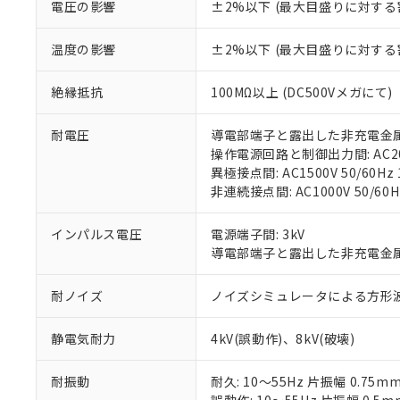
があります。
電圧の影響
±2%以下 (最大目盛りに対する
以下の条件をお読
「○」：最大均質
「×」：最大均質
本サービスは
当社は、これ
*EU RoHS指令（10物
温度の影響
±2%以下 (最大目盛りに対する
「－」：未確認で
鉛(Pb) 1000ppm以下、
くものです。
う）を輸出ま
記
説明
六価クロム(Cr(Ⅵ)) 1
当社制御機器
などの必要な
フタル酸ビス(2-エチルヘ
号
*中国RoHS10物質の基準値 
絶縁抵抗
100MΩ以上 (DC500Vメガにて)
ル（DBP） 1000ppm
在庫状況およ
当社は規制貨
Pb(鉛) :1000ppm、 Hg
但し、RoHS指令で産
のであり、閲
ます。
Cr(Ⅵ)(六価クロム) : 
フタル酸エステル類の４
○
一定数以
DBP(フタル酸ジブチル) :
い。
耐電圧
導電部端子と露出した非充電金属部間:
当社は貴社製
DEHP(フタル酸ビス(2-エ
正式な納期状
操作電源回路と制御出力間: AC2000
置等に一切使
当社販売員に
※2 対応予定月
異極接点間: AC1500V 50/60Hz 
△
一定数に
当社は、貴社
オムロン制御
非連続接点間: AC1000V 50/60H
また当社は、
※2 環境保護使
在庫状況およ
部品在庫の切り替
たしません。
－
在庫なし
す。
「ｅ」：有害物質
インパルス電圧
電源端子間: 3kV
機器販売
マイパーツ機
「10」：通常の
導電部端子と露出した非充電金属部間
ている必要が
味します。
空
受注生産
お客様が当ウ
※3 非含有証明
「－」：未確認で
耐ノイズ
ノイズシミュレータによる方形波ノイズ
白
が、当社の製
さい。
下記の非含有証明
静電気耐力
4kV(誤動作)、8kV(破壊)
※当社の共同
いる法人を指
EU RoHS指令（
51物質の非含有証
耐振動
耐久: 10～55Hz 片振幅 0.75m
※本証明書は発行