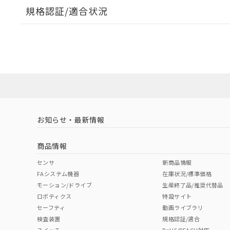
規格認証/適合状況
EU RoHS
注意事項・凡例
UL認証
CSA認証
CEマーキング
ダウンロードデータをご利用いただく前に、以下を必ずお読
Yes
Yes
Yes
対応状況
対応予定月
※1
※2
ソフトウェアの使用条件
対応済み
LR型式承認
DNV型式承認
BV型式承認
KR
（イギリス
（ノルウェー
（フランス
（
お知らせ・最新情報
中国 RoHS
注意事項・凡例
船舶規格）
船舶規格）
船舶規格）
船
商品情報
Yes
No
No
No
中国 RoHS表
※1 ※2
センサ
新商品情報
FAシステム機器
在庫状況/標準価格
Pb
Hg
Cd
Cr(V
モーション/ドライブ
生産終了品/推奨代替品
ロボティクス
特設サイト
セーフティ
動画ライブラリ
検査装置
規格認証/適合
X
O
O
O