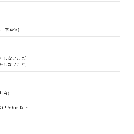
準、参考値)
氷結しないこと）
氷結しないこと）
割合)
 RoHS指令（10物質）の非含有に対応した製品が提供可能な商品です
oHS指令（10物質）の非含有に対応した製品に切り替える予定のある
)±50ms以下
 RoHS指令（10物質）の非含有に非対応の商品で、対応品を出す予
 RoHS指令（10物質）の非含有の対応状況を調査中または確認中の
ンス料など無形物で、有害物質有無と関係のない商品です。
○×表
より、非含有部品としていたものが、含有品と判明した場合などやむ