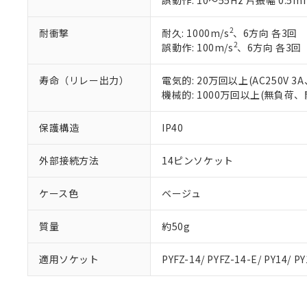
誤動作: 10～55Hz 片振幅 0.5m
また、RoHS指
混在することから
2
耐衝撃
耐久: 1000m/s
、6方向 各3回
既に当社にて対応
2
誤動作: 100m/s
、6方向 各3回
り割愛しておりま
寿命（リレー出力）
電気的: 20万回以上(AC250V
機械的: 1000万回以上(無負荷、
保護構造
IP40
外部接続方法
14ピンソケット
ケース色
ベージュ
質量
約50g
適用ソケット
PYFZ-14/ PYFZ-14-E/ PY14/ P