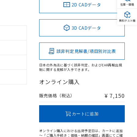
2D CADデータ
在庫・価格
無料テスト機
3D CADデータ
該非判定見解書/項目別対比表
日本の外為法に基づく該非判定、およびEAR再輸出規
制に関する見解が入手できます。
オンライン購入
¥ 7,150
販売価格（税込）
カートに追加
オンライン購入における出荷予定日は、カートに追加
～「ご購入手続き：価格・納期の確認」画面にてご確