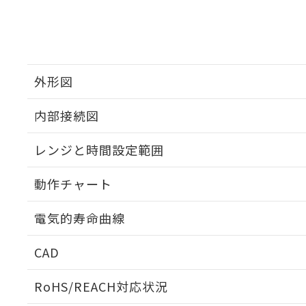
外形図
内部接続図
外形図
レンジと時間設定範囲
内部接続図
動作チャート
レンジと時間設定範囲
電気的寿命曲線
動作チャート
CAD
電気的寿命曲線
ログイン/会員登録いただくと、CADデータをダウンロ
RoHS/REACH対応状況