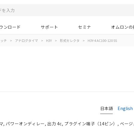
ウンロード
サポート
セミナ
オムロンの
イッチ
>
アナログタイマ
>
H3Y
>
形式セレクタ
>
H3Y-4 AC100-120 5S
日本語
English
パワーオンディレー, 出力 4c, プラグイン端子（14ピン）, ベージュ,