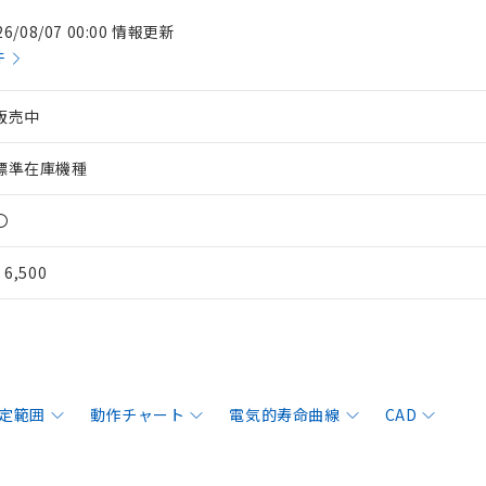
26/08/07 00:00 情報更新
件
販売中
標準在庫機種
〇
¥ 6,500
定範囲
動作チャート
電気的寿命曲線
CAD