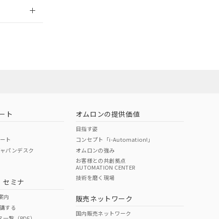
2026/7/29
ート
オムロンの提供価値
目指す姿
ポート
コンセプト「i-Automation!」
ジャパンデスク
オムロンの強み
お客様との共創拠点
AUTOMATION CENTER
DIBP
BBP
DEHP
環境保護
技術を磨く現場
・セミナ
状況ページへ
使用期限
検索ください
案内
販売ネットワーク
講する
O
O
O
10
国内販売ネットワーク
ス一覧（PDF）