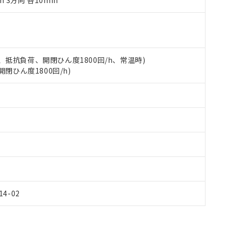
m 3方向 各10min
令のフタル酸エステル類４物質の対応では、対応完了までの期間は出
備考欄に対応日を記載しておりました。
品への在庫切替を完了していることから、特段のことがない限り、20
す。
 3A、抵抗負荷、開閉ひん度1800回/h、常温時)
開閉ひん度1800回/h)
Y14-02