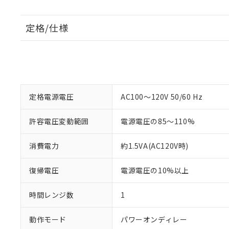
定格/仕様
定格電源電圧
AC100～120V 50/60 Hz
許容電圧変動範囲
電源電圧の85～110%
消費電力
約1.5VA(AC120V時)
復帰電圧
電源電圧の10%以上
時間レンジ数
1
動作モード
パワーオンディレー