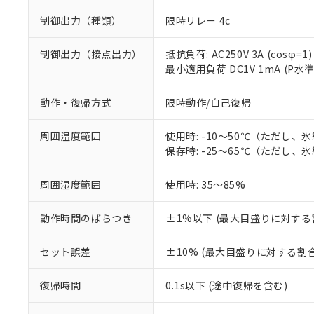
制御出力（種類）
限時リレー 4c
制御出力（接点出力）
抵抗負荷: AC250V 3A (cosφ=1)
最小適用負荷 DC1V 1mA (P水
動作・復帰方式
限時動作/自己復帰
周囲温度範囲
使用時: -10～50℃（ただし、
保存時: -25～65℃（ただし、
周囲湿度範囲
使用時: 35～85%
※1 対応状況
動作時間のばらつき
±1%以下 (最大目盛りに対する
対応済み：EU
対応予定：EU R
セット誤差
±10% (最大目盛りに対する割合
対応予定なし：EU
調査・確認中：EU
ご利用条件
復帰時間
0.1s以下 (途中復帰を含む)
非該当品：ライセ
※1 中国RoHS
仕入先様の事情に