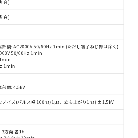
割合)
みいただき、同意のうえご利用ください。
材料含有率が中国RoHSの基準値以下であることを示します。
材料含有率が中国RoHSの基準値を超えていることを示します。
、当社制御機器事業取扱商品の当社在庫状況および標準価格(税抜)
ら貴社製品のうち、外国為替および外国貿易法に定める商品（以下｢
質）：
割合)
す。当社販売部門へお問い合わせください。
 水銀(Hg) 1000ppm以下、 カドミウム(Cd) 100ppm以下、
たは国外への提供する場合は、日本国政府の輸出許可(または役務取
000ppm以下、ポリ臭化ビフェニル類(PBB) 1000ppm以下、ポリ臭化ジフェニルエーテル類(P
事業取扱商品の中には、本サービスの対象外となる商品もあること
手続きをとります。
キシル) (DEHP)(別名：DOP) 1000ppm以下、フタル酸ブチルベンジル（BBP） 100
(GB/T26572)：
以下、フタル酸ジイソブチル (DIBP) 1000ppm以下
び標準価格照会結果は、記載している更新日時点での社内データに
物を破棄する場合は、完全に破砕するなど、違法に輸出されないよ
(水銀) : 1000ppm、 Cd(カドミウム) : 100ppm、
業用監視および制御機器に対する適用除外項目は除く。
覧された時点での実際の在庫および標準価格とは異なる場合がある
1000ppm、 PBBs(ポリ臭化ビフェニル類) : 1000ppm、 PBDEs(ポリ臭化ジフェニルエーテル類
物質については閾値を超える意図的な使用がないことを確認しています。
上の在庫あり
 1000ppm、 DIBP(フタル酸ジイソブチル) : 1000ppm、 BBP(フタル酸ブチルベンジル) :
 AC2000V 50/60Hz 1min (ただし端子ねじ部は除く)
品を、核兵器、ミサイル、化学兵器、生物兵器またはその他武器並
チルヘキシル)) : 1000ppm
況および標準価格はお客様のお取引先、またはお客様担当のオムロ
V 50/60Hz 1min
用いたしません。
ご相談ください。
1min
は満たないが在庫あり
製品を第三者に販売する場合は、上記1、2および3の内容を当該第
機器販売店や当社販売拠点は「
販売ネットワーク
」をご確認くだ
z 1min
販売先および販売に係わる関係者が違法に輸出するおそれがある場
用期限
び標準価格結果を当社の事前の承諾なく第三者に漏洩または開示し
え状況などにより、予定月が前後することがあります。
(最新の在庫状況については、お客様のお取引先、またはお客様担当
（10物質）のすべてが基準値以下であることを示します。
店・当社販売員にご確認ください)
能（部品リスト作成サービス）をご利用いただくには、I-Webメン
使用状況下において有害物質が外部に漏えいし、環境に深刻な影響を
: 4.5kV
あります。
機種、また在庫状況の情報を公開していない機種
ェブサイト上で当社にご登録された部品リストについて、当社およ
書ダウンロード
す。当社販売部門へお問い合わせください。
(パルス幅 100ns/1µs、立ち上がり1ns) ±1.5kV
品・サービスに関するお客様との取引・商談に必要な範囲で利用す
合意する
キャンセル
書をダウンロードすることができます。
利用者とは、
"個人情報の共同利用に関して"
の「1.共同利用者の
します。
10物質）の非含有証明書
明書（当社基準）
m 3方向 各1h
日時点で非含有を証明するもので、過去に遡って非含有を証明するも