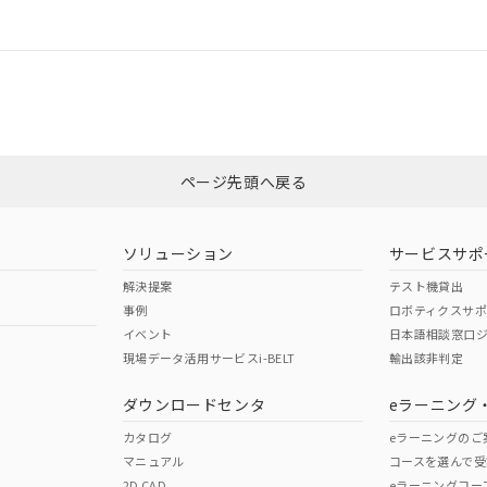
情報更新：
ログイン/会員登録
CCC認証
電波法
みください。
Yes
N/A
非含有証明書
※3
ページ先頭へ戻る
ダウンロードはこちら
型式承認
NK型式承認
ABS型式承認
韓国
（日本
（アメリカ
ソリューション
サービスサポ
舶規格）
船舶規格）
船舶規格）
解決提案
テスト機貸出
事例
ロボティクスサ
No
No
イベント
日本語相談窓口
現場データ活用サービスi-BELT
輸出該非判定
I)
PBBs
PBDEs
DBP
ダウンロードセンタ
eラーニング
この製品の規格認証/適合
その他の認証はこちらのページからご
カタログ
eラーニングのご
マニュアル
コースを選んで受
O
O
O
2D CAD
eラーニングコー