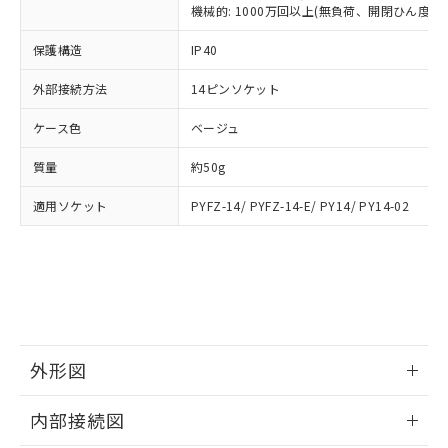
類(PBB) 1000ppm以下、ポリ臭化ジフェニルエーテル類
Cr(Ⅵ)(六価クロム) : 1000ppm、 PBBs(ポリ臭化ビフェ
とります。
機械的: 1000万回以上(無負荷、開閉ひん度180
了承ください。
(PBDE) 1000ppm以下、フタル酸ビス(2-エチルヘキシ
○
一定数以上の在庫あり
ニル類) : 1000ppm、 PBDEs(ポリ臭化ジフェニルエーテ
当社は規制貨物を破棄する場合は、完
ル) (DEHP)(別名：DOP) 1000ppm以下、フタル酸ブチ
正式な納期状況および標準価格はお客
ル類) : 1000ppm、
ルベンジル（BBP） 1000ppm以下、フタル酸ジブチル
保護構造
IP40
全に破砕するなど、違法に輸出されな
DBP(フタル酸ジブチル) : 1000ppm、 DIBP(フタル酸ジ
様のお取引先、またはお客様担当のオ
（DBP） 1000ppm以下、フタル酸ジイソブチル
イソブチル) : 1000ppm、 BBP(フタル酸ブチルベンジ
△
一定数には満たないが在庫あり
いよう必要な手段を講じます。
ムロン制御機器販売店・当社販売員に
(DIBP) 1000ppm以下
ル) : 1000ppm、
外部接続方法
14ピンソケット
当社は貴社製品を、核兵器、ミサイ
但し、RoHS指令で産業用監視および制御機器に対する
DEHP(フタル酸ビス(2-エチルヘキシル)) : 1000ppm
ご相談ください。
適用除外項目は除く。
ル、化学兵器、生物兵器またはその他
－
在庫なし(最新の在庫状況につ
オムロン制御機器販売店や当社販売拠
フタル酸エステル類の４物質については閾値を超える意
ケース色
ベージュ
武器並びにこれらの製造装置等に一切
いては、お客様のお取引先、ま
図的な使用がないことを確認しています。
点は「
販売ネットワーク
」をご確認
※2 環境保護使用期限
使用いたしません。
たはお客様担当のオムロン制御
ください。
質量
約50g
当社は、貴社製品を第三者に販売する
機器販売店・当社販売員にご確
在庫状況および標準価格結果を当社の
※2 対応予定月
「ｅ」：有害物質（10物質）のすべてが基
場合は、上記1、2および3の内容を当
認ください)
事前の承諾なく第三者に漏洩または開
適用ソケット
PYFZ-14/ PYFZ-14-E/ PY14/ PY14-02
準値以下であることを示します。
該第三者に通知します。また当社は、
示しないようお願いします。
部品在庫の切り替え状況などにより、予定
「10」：通常の使用状況下において有害物
販売先および販売に係わる関係者が違
マイパーツ機能（部品リスト作成サー
空
受注生産機種、また在庫状況の
月が前後することがあります。
質が外部に漏えいし、環境に深刻な影響を
法に輸出するおそれがある場合は、取
ビス）をご利用いただくには、I-Web
白
情報を公開していない機種
及ぼさない年数を意味します。
り引きをいたしません。
メンバーズにご登録されている必要が
「－」：未確認です。当社販売部門へお問
あります。
い合わせください。
お客様が当ウェブサイト上で当社にご
※3 非含有証明書ダウンロード
登録された部品リストについて、当社
外形図
および当社の共同利用者が、当社の製
下記の非含有証明書をダウンロードするこ
品・サービスに関するお客様との取
情報更新：2025/09/04
とができます。
合意する
キャンセル
引・商談に必要な範囲で利用すること
内部接続図
をご了承ください。