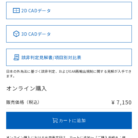
（イギリス
（ノルウェー
（フランス
（韓国
船舶規格）
船舶規格）
船舶規格）
船舶規格
中国 RoHS
注意事項・凡例
2D CADデータ
Yes
No
No
No
中国 RoHS表
※1 ※2
3D CADデータ
この製品の規格認証/適合状況ページへ
Pb
Hg
Cd
Cr(VI)
その他の認証はこちらのページからご検索ください
該非判定見解書/項目別対比表
X
O
O
O
日本の外為法に基づく該非判定、およびEAR再輸出規制に関する見解が入手でき
ます。
"対応済み"や非含有の記載がされた商品であっても、流通
在庫等で未対応品が混在する可能性があります。
オンライン購入
非含有品が必要な際は、弊社営業部門もしくは販売店へお
問い合わせください。
¥ 7,150
販売価格（税込）
この製品のRoHS/REACH対応状況ページへ
カートに追加
オンライン購入における出荷予定日は、カートに追加～「ご購入手続き：価