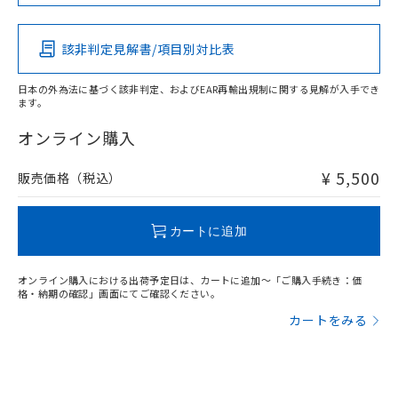
この製品の規格認証/適合状況ページへ
Pb
Hg
Cd
Cr(VI)
その他の認証はこちらのページからご検索ください
該非判定見解書/項目別対比表
X
O
O
O
日本の外為法に基づく該非判定、およびEAR再輸出規制に関する見解が入手でき
ます。
"対応済み"や非含有の記載がされた商品であっても、流通
在庫等で未対応品が混在する可能性があります。
オンライン購入
非含有品が必要な際は、弊社営業部門もしくは販売店へお
問い合わせください。
¥ 5,500
販売価格（税込）
この製品のRoHS/REACH対応状況ページへ
カートに追加
オンライン購入における出荷予定日は、カートに追加～「ご購入手続き：価
格・納期の確認」画面にてご確認ください。
カートをみる