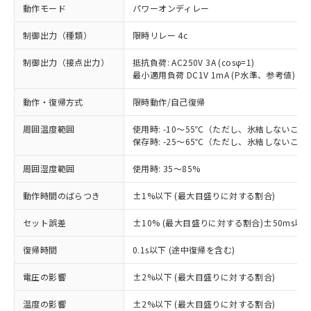
動作モード
パワーオンディレー
制御出力（種類）
限時リレー 4c
制御出力（接点出力）
抵抗負荷: AC250V 3A (cosφ=1)
最小適用負荷 DC1V 1mA (P水準、参考値)
動作・復帰方式
限時動作/自己復帰
周囲温度範囲
使用時: -10～55℃（ただし、氷結しないこと
保存時: -25～65℃（ただし、氷結しないこと
周囲湿度範囲
使用時: 35～85%
動作時間のばらつき
±1%以下 (最大目盛りに対する割合)
セット誤差
±10% (最大目盛りに対する割合)±50ms以
※1 対応状況
復帰時間
0.1s以下 (途中復帰を含む)
対応済み：EU RoHS指令（10物質）の
電圧の影響
±2%以下 (最大目盛りに対する割合)
非含有に対応した製品が提供可能な商品で
す。
温度の影響
±2%以下 (最大目盛りに対する割合)