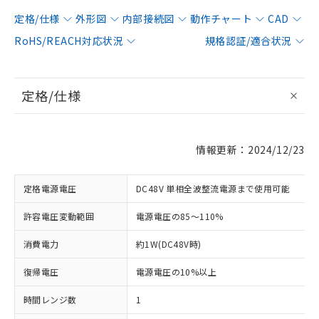
定格/仕様
外形図
内部接続図
動作チャート
CAD
RoHS/REACH対応状況
規格認証/適合状況
定格/仕様
情報更新：2024/12/23
定格電源電圧
DC48V 単相全波整流電源まで使用可能
許容電圧変動範囲
電源電圧の85～110%
消費電力
約1W(DC48V時)
復帰電圧
電源電圧の10%以上
時間レンジ数
1