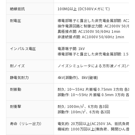
対応予定：EU RoHS指令（10物質）の非含
ご利用条件
絶縁抵抗
100MΩ以上 (DC500Vメガにて)
有に対応した製品に切り替える予定のある
商品です。
耐電圧
導電部端子と露出した非充電金属部間: AC2000V
対応予定なし：EU RoHS指令（10物質）の
操作電源回路と制御出力間: AC2000V 50/60Hz
以下の条件をお読みいただき、同意のうえ
非含有に非対応の商品で、対応品を出す予
異極接点間: AC1500V 50/60Hz 1min
ご利用ください。
定はありません。
非連続接点間: AC1000V 50/60Hz 1min
調査・確認中：EU RoHS指令（10物質）の
本サービスは、当社制御機器事業取扱
※1 中国RoHS○×表
非含有の対応状況を調査中または確認中の
インパルス電圧
電源端子間: 1kV
商品の当社在庫状況および標準価格
商品です。
導電部端子と露出した非充電金属部間: 1.5kV
(税抜)を提供させていただくもので
「○」：最大均質材料含有率が中国RoHSの
非該当品：ライセンス料など無形物で、有
す。
基準値以下であることを示します。
耐ノイズ
ノイズシミュレータによる方形波ノイズ(パルス幅 10
害物質有無と関係のない商品です。
当社制御機器事業取扱商品の中には、
「×」：最大均質材料含有率が中国RoHSの
仕入先様の事情により、非含有部品として
本サービスの対象外となる商品もある
静電気耐力
4kV(誤動作)、8kV(破壊)
基準値を超えていることを示します。
いたものが、含有品と判明した場合などや
当社は、これら貴社製品のうち、外国
ことをご了承ください。
「－」：未確認です。当社販売部門へお問
むを得ず変更することがあります。
為替および外国貿易法に定める商品
在庫状況および標準価格照会結果は、
耐振動
耐久: 10～55Hz 片振幅 0.75mm 3方向 各1h
い合わせください。
（以下｢規制貨物等」という）を輸出
記載している更新日時点での社内デー
誤動作: 10～55Hz 片振幅 0.5mm 3方向 各10
*EU RoHS指令（10物質）：
または国外への提供する場合は、日本
記
タに基づき作成されるものであり、閲
説明
鉛(Pb) 1000ppm以下、 水銀(Hg) 1000ppm以下、 カド
*中国RoHS10物質の基準値 (GB/T26572)：
国政府の輸出許可(または役務取引許
2
耐衝撃
耐久: 1000m/s
、6方向 各3回
号
覧された時点での実際の在庫および標
ミウム(Cd) 100ppm以下、
Pb(鉛) :1000ppm、 Hg(水銀) : 1000ppm、 Cd(カドミウ
2
可)を取得するなどの必要な手続きを
誤動作: 100m/s
、6方向 各3回
六価クロム(Cr(Ⅵ)) 1000ppm以下、ポリ臭化ビフェニル
ム) : 100ppm、
準価格とは異なる場合があることをご
類(PBB) 1000ppm以下、ポリ臭化ジフェニルエーテル類
Cr(Ⅵ)(六価クロム) : 1000ppm、 PBBs(ポリ臭化ビフェ
とります。
了承ください。
(PBDE) 1000ppm以下、フタル酸ビス(2-エチルヘキシ
○
一定数以上の在庫あり
ニル類) : 1000ppm、 PBDEs(ポリ臭化ジフェニルエーテ
寿命（リレー出力）
電気的: 20万回以上(AC250V 3A、抵抗負荷
当社は規制貨物を破棄する場合は、完
ル) (DEHP)(別名：DOP) 1000ppm以下、フタル酸ブチ
正式な納期状況および標準価格はお客
ル類) : 1000ppm、
機械的: 1000万回以上(無負荷、開閉ひん度180
ルベンジル（BBP） 1000ppm以下、フタル酸ジブチル
全に破砕するなど、違法に輸出されな
DBP(フタル酸ジブチル) : 1000ppm、 DIBP(フタル酸ジ
様のお取引先、またはお客様担当のオ
（DBP） 1000ppm以下、フタル酸ジイソブチル