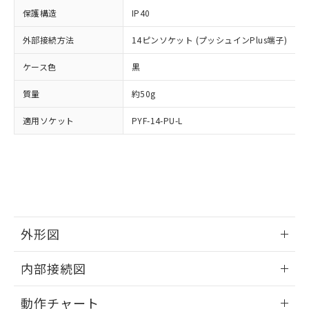
イソブチル) : 1000ppm、 BBP(フタル酸ブチルベンジ
△
一定数には満たないが在庫あり
いよう必要な手段を講じます。
ムロン制御機器販売店・当社販売員に
(DIBP) 1000ppm以下
ル) : 1000ppm、
保護構造
IP40
当社は貴社製品を、核兵器、ミサイ
但し、RoHS指令で産業用監視および制御機器に対する
DEHP(フタル酸ビス(2-エチルヘキシル)) : 1000ppm
ご相談ください。
適用除外項目は除く。
ル、化学兵器、生物兵器またはその他
－
在庫なし(最新の在庫状況につ
オムロン制御機器販売店や当社販売拠
外部接続方法
14ピンソケット (プッシュインPlus端子)
フタル酸エステル類の４物質については閾値を超える意
武器並びにこれらの製造装置等に一切
いては、お客様のお取引先、ま
図的な使用がないことを確認しています。
点は「
販売ネットワーク
」をご確認
※2 環境保護使用期限
使用いたしません。
たはお客様担当のオムロン制御
ケース色
ください。
黒
当社は、貴社製品を第三者に販売する
機器販売店・当社販売員にご確
在庫状況および標準価格結果を当社の
※2 対応予定月
「ｅ」：有害物質（10物質）のすべてが基
場合は、上記1、2および3の内容を当
質量
認ください)
約50g
事前の承諾なく第三者に漏洩または開
準値以下であることを示します。
該第三者に通知します。また当社は、
示しないようお願いします。
部品在庫の切り替え状況などにより、予定
「10」：通常の使用状況下において有害物
適用ソケット
販売先および販売に係わる関係者が違
PYF-14-PU-L
マイパーツ機能（部品リスト作成サー
空
受注生産機種、また在庫状況の
月が前後することがあります。
質が外部に漏えいし、環境に深刻な影響を
法に輸出するおそれがある場合は、取
ビス）をご利用いただくには、I-Web
白
情報を公開していない機種
及ぼさない年数を意味します。
り引きをいたしません。
メンバーズにご登録されている必要が
「－」：未確認です。当社販売部門へお問
あります。
い合わせください。
お客様が当ウェブサイト上で当社にご
※3 非含有証明書ダウンロード
登録された部品リストについて、当社
および当社の共同利用者が、当社の製
下記の非含有証明書をダウンロードするこ
品・サービスに関するお客様との取
外形図
とができます。
合意する
キャンセル
引・商談に必要な範囲で利用すること
をご了承ください。
情報更新：2024/12/23
EU RoHS指令（10物質）の非含有証明書
内部接続図
※当社の共同利用者とは、
"個人情報
51物質の非含有証明書（当社基準）
の共同利用に関して"
の「1.共同利
外形図
情報更新：2024/12/23
※本証明書は発行日時点で非含有を証明す
用者の範囲」に記載されている法人を
動作チャート
るもので、過去に遡って非含有を証明する