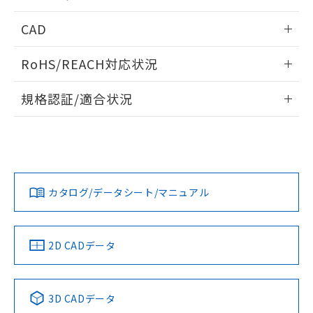
指します。
ものではありません。
内部接続図
情報更新：2024/12/23
CAD
また、RoHS指令のフタル酸エステル類４
物質の対応では、対応完了までの期間は出
動作チャート
ログイン/会員登録いただくと、CADデータをダウンロー
荷製品に未対応品が混在することから備考
RoHS/REACH対応状況
ドすることができます。
欄に対応日を記載しておりました。
既に当社にて対応品への在庫切替を完了
情報更新：2026/7/29
規格認証/適合状況
していることから、特段のことがない限
り、2022年1月12日より割愛しておりま
ログイン/会員登録
EU RoHS
注意事項・凡例
UL認証
す。
CSA認証
CEマーキング
Yes
Yes
Yes
対応状況
対応予定月
※1
※2
ダウンロードデータをご利用いただく前に、以下を必ずお読
みください。
カタログ/データシート/マニュアル
対応済み
ソフトウェアの使用条件
LR型式承認
DNV型式承認
BV型式承認
KR型式承
（イギリス
（ノルウェー
（フランス
（韓国
船舶規格）
船舶規格）
船舶規格）
船舶規格
中国 RoHS
注意事項・凡例
2D CADデータ
Yes
No
No
No
中国 RoHS表
※1 ※2
3D CADデータ