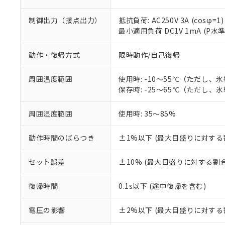
制御出力（接点出力）
抵抗負荷: AC250V 3A (cosφ=1)
最小適用負荷 DC1V 1mA (P水
動作・復帰方式
限時動作/自己復帰
周囲温度範囲
使用時: -10～55℃（ただし、
保存時: -25～65℃（ただし、
※1 対応状況
周囲湿度範囲
使用時: 35～85%
対応済み：EU
動作時間のばらつき
±1%以下 (最大目盛りに対する
対応予定：EU R
対応予定なし：EU
調査・確認中：EU
セット誤差
±10% (最大目盛りに対する割合
ご利用条件
非該当品：ライセ
※1 中国RoHS
仕入先様の事情に
復帰時間
0.1s以下 (途中復帰を含む)
があります。
以下の条件をお読
「○」：最大均質
「×」：最大均質
電圧の影響
±2%以下 (最大目盛りに対する
本サービスは
当社は、これ
*EU RoHS指令（10物
「－」：未確認で
鉛(Pb) 1000ppm以下、
くものです。
う）を輸出ま