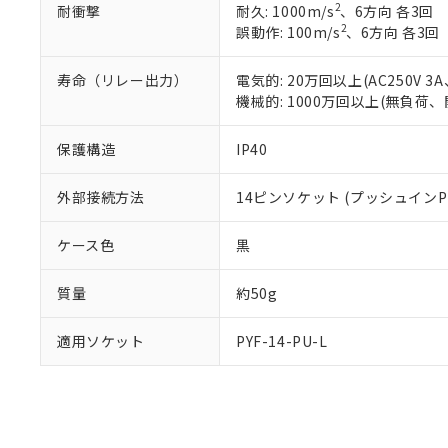
2
耐衝撃
耐久: 1000m/s
、6方向 各3回
り割愛しておりま
2
誤動作: 100m/s
、6方向 各3回
寿命（リレー出力）
電気的: 20万回以上(AC250V
機械的: 1000万回以上(無負荷、
保護構造
IP40
外部接続方法
14ピンソケット (プッシュインPl
ケース色
黒
質量
約50g
適用ソケット
PYF-14-PU-L