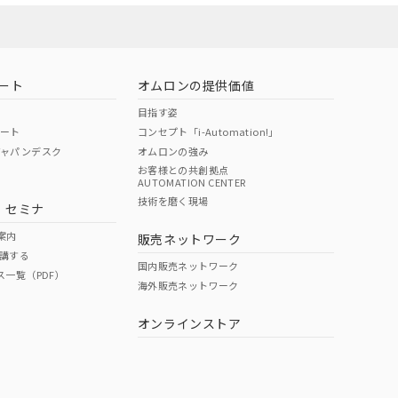
ート
オムロンの提供価値
目指す姿
ポート
コンセプト「i-Automation!」
ジャパンデスク
オムロンの強み
お客様との共創拠点
AUTOMATION CENTER
DIBP
BBP
DEHP
環境保護
技術を磨く現場
・セミナ
状況ページへ
使用期限
検索ください
案内
販売ネットワーク
講する
O
O
O
10
国内販売ネットワーク
ス一覧（PDF）
海外販売ネットワーク
オンラインストア
状況ページへ