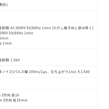
000ppm以下、ポリ臭化ビフェニル類(PBB) 1000ppm以下、ポリ臭化ジフェニルエーテル類(P
割合)
事業取扱商品の中には、本サービスの対象外となる商品もあること
手続きをとります。
キシル) (DEHP)(別名：DOP) 1000ppm以下、フタル酸ブチルベンジル（BBP） 100
(GB/T26572)：
以下、フタル酸ジイソブチル (DIBP) 1000ppm以下
び標準価格照会結果は、記載している更新日時点での社内データに
物を破棄する場合は、完全に破砕するなど、違法に輸出されないよ
(水銀) : 1000ppm、 Cd(カドミウム) : 100ppm、
業用監視および制御機器に対する適用除外項目は除く。
覧された時点での実際の在庫および標準価格とは異なる場合がある
1000ppm、 PBBs(ポリ臭化ビフェニル類) : 1000ppm、 PBDEs(ポリ臭化ジフェニルエーテル類
物質については閾値を超える意図的な使用がないことを確認しています。
上の在庫あり
 1000ppm、 DIBP(フタル酸ジイソブチル) : 1000ppm、 BBP(フタル酸ブチルベンジル) :
品を、核兵器、ミサイル、化学兵器、生物兵器またはその他武器並
チルヘキシル)) : 1000ppm
況および標準価格はお客様のお取引先、またはお客様担当のオムロ
用いたしません。
 AC2000V 50/60Hz 1min (ただし端子ねじ部は除く)
ご相談ください。
は満たないが在庫あり
製品を第三者に販売する場合は、上記1、2および3の内容を当該第
V 50/60Hz 1min
機器販売店や当社販売拠点は「
販売ネットワーク
」をご確認くだ
販売先および販売に係わる関係者が違法に輸出するおそれがある場
用期限
1min
び標準価格結果を当社の事前の承諾なく第三者に漏洩または開示し
え状況などにより、予定月が前後することがあります。
(最新の在庫状況については、お客様のお取引先、またはお客様担当
z 1min
（10物質）のすべてが基準値以下であることを示します。
店・当社販売員にご確認ください)
能（部品リスト作成サービス）をご利用いただくには、I-Webメン
使用状況下において有害物質が外部に漏えいし、環境に深刻な影響を
あります。
機種、また在庫状況の情報を公開していない機種
: 1.5kV
ェブサイト上で当社にご登録された部品リストについて、当社およ
書ダウンロード
す。当社販売部門へお問い合わせください。
品・サービスに関するお客様との取引・商談に必要な範囲で利用す
合意する
キャンセル
書をダウンロードすることができます。
(パルス幅 100ns/1µs、立ち上がり1ns) ±1.5kV
利用者とは、
"個人情報の共同利用に関して"
の「1.共同利用者の
します。
10物質）の非含有証明書
明書（当社基準）
日時点で非含有を証明するもので、過去に遡って非含有を証明するも
m 3方向 各1h
令のフタル酸エステル類４物質の対応では、対応完了までの期間は出
m 3方向 各10min
備考欄に対応日を記載しておりました。
品への在庫切替を完了していることから、特段のことがない限り、20