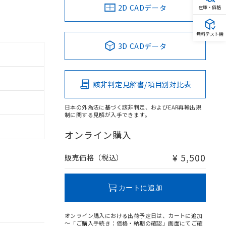
2D CADデータ
在庫・価格
無料テスト機
3D CADデータ
該非判定見解書/項目別対比表
日本の外為法に基づく該非判定、およびEAR再輸出規
制に関する見解が入手できます。
オンライン購入
¥ 5,500
販売価格（税込）
カートに追加
オンライン購入における出荷予定日は、カートに追加
～「ご購入手続き：価格・納期の確認」画面にてご確