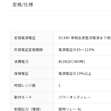
定格/仕様
定格電源電圧
DC48V 単相全波整流電源まで
許容電圧変動範囲
電源電圧の85～110%
消費電力
約1W(DC48V時)
復帰電圧
電源電圧の10%以上
時間レンジ数
1
動作モード
パワーオンディレー
制御出力（種類）
限時リレー 4c