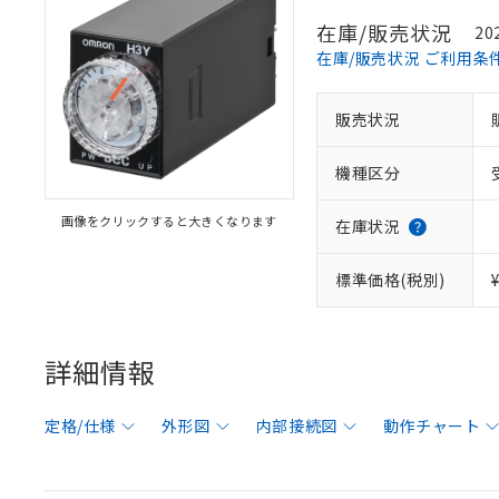
在庫/販売状況
20
在庫/販売状況 ご利用条
販売状況
機種区分
画像をクリックすると大きくなります
在庫状況
標準価格(税別)
詳細情報
定格/仕様
外形図
内部接続図
動作チャート