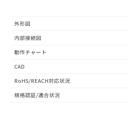
外形図
内部接続図
外形図
動作チャート
内部接続図
CAD
動作チャート
ログイン/会員登録いただくと、CADデータをダウンロ
RoHS/REACH対応状況
規格認証/適合状況
EU RoHS
注意事項・凡例
UL認証
CSA認証
CEマーキング
ダウンロードデータをご利用いただく前に、以下を必ずお読
Yes
Yes
Yes
対応状況
対応予定月
※1
※2
ソフトウェアの使用条件