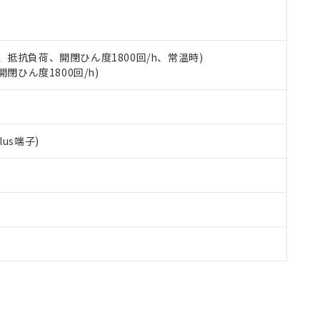
す。
 3A、抵抗負荷、開閉ひん度1800回/h、常温時)
開閉ひん度1800回/h)
us端子)