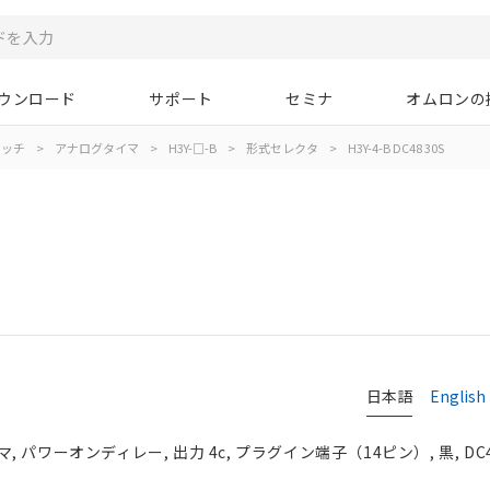
ウンロード
サポート
セミナ
オムロンの
イッチ
>
アナログタイマ
>
H3Y-□-B
>
形式セレクタ
>
H3Y-4-B DC48 30S
日本語
English
パワーオンディレー, 出力 4c, プラグイン端子（14ピン）, 黒, DC4