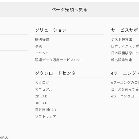
ページ先頭へ戻る
ダウンロードはこちら
型式承認
NK型式承認
ABS型式承認
韓国
（日本
（アメリカ
ソリューション
サービスサポ
舶規格）
船舶規格）
船舶規格）
解決提案
テスト機貸出
事例
ロボティクスサ
No
No
イベント
日本語相談窓口
現場データ活用サービスi-BELT
輸出該非判定
I)
PBBs
PBDEs
DBP
ダウンロードセンタ
eラーニング
この製品の規格認証/適合
その他の認証はこちらのページからご
カタログ
eラーニングのご
マニュアル
コースを選んで受
O
O
O
2D CAD
eラーニングコー
3D CAD
電気制御CAD
在庫等で未対応品が混在する可能性があります。
ソフトウェア
問い合わせください。
この製品のRoHS/REACH対応
り組み