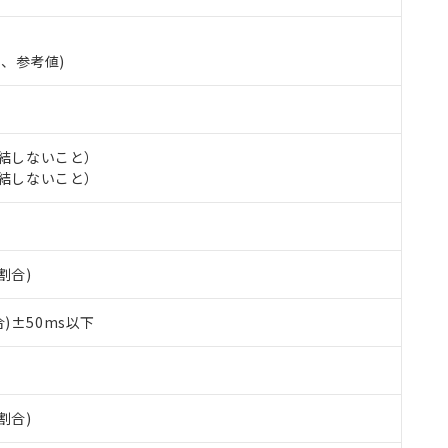
準、参考値)
氷結しないこと）
氷結しないこと）
 RoHS指令（10物質）の非含有に対応した製品が提供可能な商品です
割合)
oHS指令（10物質）の非含有に対応した製品に切り替える予定のある
 RoHS指令（10物質）の非含有に非対応の商品で、対応品を出す予
 RoHS指令（10物質）の非含有の対応状況を調査中または確認中の
)±50ms以下
ンス料など無形物で、有害物質有無と関係のない商品です。
○×表
より、非含有部品としていたものが、含有品と判明した場合などやむ
みいただき、同意のうえご利用ください。
材料含有率が中国RoHSの基準値以下であることを示します。
材料含有率が中国RoHSの基準値を超えていることを示します。
割合)
、当社制御機器事業取扱商品の当社在庫状況および標準価格(税抜)
ら貴社製品のうち、外国為替および外国貿易法に定める商品（以下｢
質）：
す。当社販売部門へお問い合わせください。
 水銀(Hg) 1000ppm以下、 カドミウム(Cd) 100ppm以下、
たは国外への提供する場合は、日本国政府の輸出許可(または役務取