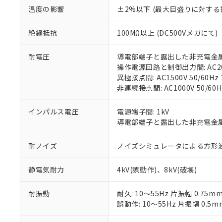
記
説明
六価クロム(Cr(Ⅵ)) 1
温度の影響
±2%以下 (最大目盛りに対する
当社制御機器
などの必要な
フタル酸ビス(2-エチルヘ
号
*中国RoHS10物質の基準値 
ル（DBP） 1000ppm
在庫状況およ
当社は規制貨
Pb(鉛) :1000ppm、 Hg
但し、RoHS指令で産
のであり、閲
ます。
Cr(Ⅵ)(六価クロム) : 
絶縁抵抗
100MΩ以上 (DC500Vメガにて)
フタル酸エステル類の４
○
一定数以
DBP(フタル酸ジブチル) :
い。
当社は貴社製
DEHP(フタル酸ビス(2-エ
正式な納期状
置等に一切使
耐電圧
導電部端子と露出した非充電金属部間:
当社販売員に
※2 対応予定月
△
一定数に
当社は、貴社
操作電源回路と制御出力間: AC2000
オムロン制御
また当社は、
※2 環境保護使
異極接点間: AC1500V 50/60Hz 
在庫状況およ
部品在庫の切り替
たしません。
－
在庫なし
非連続接点間: AC1000V 50/60H
す。
「ｅ」：有害物質
機器販売
マイパーツ機
「10」：通常の
インパルス電圧
電源端子間: 1kV
ている必要が
味します。
空
受注生産
導電部端子と露出した非充電金属部間
お客様が当ウ
※3 非含有証明
「－」：未確認で
白
が、当社の製
さい。
下記の非含有証明
耐ノイズ
ノイズシミュレータによる方形波ノイズ
※当社の共同
いる法人を指
EU RoHS指令（
静電気耐力
4kV(誤動作)、8kV(破壊)
51物質の非含有証
※本証明書は発行
耐振動
耐久: 10～55Hz 片振幅 0.75m
また、RoHS指
誤動作: 10～55Hz 片振幅 0.5m
混在することから
既に当社にて対応