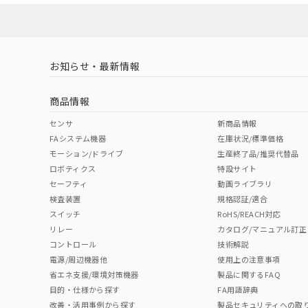
対応済み
LR型式承認
DNV型式承認
BV型式承認
KR
（イギリス
（ノルウェー
（フランス
（
お知らせ・最新情報
中国 RoHS
注意事項・凡例
船舶規格）
船舶規格）
船舶規格）
船
商品情報
Yes
No
No
No
中国 RoHS表
※1 ※2
センサ
新商品情報
FAシステム機器
在庫状況/標準価格
Pb
Hg
Cd
Cr(V
モーション/ドライブ
生産終了品/推奨代替品
ロボティクス
特設サイト
セーフティ
動画ライブラリ
検査装置
規格認証/適合
X
O
O
O
スイッチ
RoHS/REACH対応
リレー
カタログ/マニュアル訂正
コントロール
技術解説
"対応済み"や非含有の記載がされた商品であっても、流通
電源/周辺機器他
使用上の注意事項
非含有品が必要な際は、弊社営業部門もしくは販売店へお
省エネ支援/環境対策機器
製品に関するFAQ
目的・仕様から探す
FA用語辞典
改善・活用事例から探す
製品セキュリティへの取