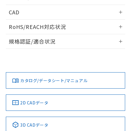
指します。
ものではありません。
内部接続図
情報更新：2024/12/23
CAD
また、RoHS指令のフタル酸エステル類４
物質の対応では、対応完了までの期間は出
動作チャート
ログイン/会員登録いただくと、CADデータをダウンロー
荷製品に未対応品が混在することから備考
RoHS/REACH対応状況
ドすることができます。
欄に対応日を記載しておりました。
既に当社にて対応品への在庫切替を完了
情報更新：2026/7/29
規格認証/適合状況
していることから、特段のことがない限
り、2022年1月12日より割愛しておりま
ログイン/会員登録
EU RoHS
注意事項・凡例
UL認証
す。
CSA認証
CEマーキング
Yes
Yes
Yes
対応状況
対応予定月
※1
※2
ダウンロードデータをご利用いただく前に、以下を必ずお読
みください。
カタログ/データシート/マニュアル
対応済み
ソフトウェアの使用条件
LR型式承認
DNV型式承認
BV型式承認
KR型式承
（イギリス
（ノルウェー
（フランス
（韓国
船舶規格）
船舶規格）
船舶規格）
船舶規格
中国 RoHS
注意事項・凡例
2D CADデータ
Yes
No
No
No
中国 RoHS表
※1 ※2
3D CADデータ