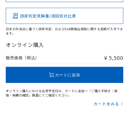
この製品の規格認証/適合状況ページへ
Pb
Hg
Cd
Cr(VI)
その他の認証はこちらのページからご検索ください
該非判定見解書/項目別対比表
X
O
O
O
日本の外為法に基づく該非判定、およびEAR再輸出規制に関する見解が入手でき
ます。
"対応済み"や非含有の記載がされた商品であっても、流通
在庫等で未対応品が混在する可能性があります。
オンライン購入
非含有品が必要な際は、弊社営業部門もしくは販売店へお
問い合わせください。
¥ 5,500
販売価格（税込）
この製品のRoHS/REACH対応状況ページへ
カートに追加
オンライン購入における出荷予定日は、カートに追加～「ご購入手続き：価
格・納期の確認」画面にてご確認ください。
カートをみる