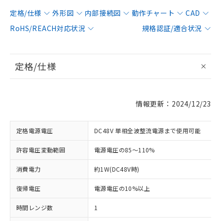
定格/仕様
外形図
内部接続図
動作チャート
CAD
RoHS/REACH対応状況
規格認証/適合状況
定格/仕様
情報更新：2024/12/23
定格電源電圧
DC48V 単相全波整流電源まで使用可能
許容電圧変動範囲
電源電圧の85～110%
消費電力
約1W(DC48V時)
復帰電圧
電源電圧の10%以上
時間レンジ数
1