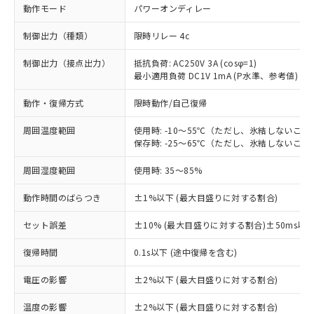
動作モード
パワーオンディレー
制御出力（種類）
限時リレー 4c
制御出力（接点出力）
抵抗負荷: AC250V 3A (cosφ=1)
最小適用負荷 DC1V 1mA (P水準、参考値)
動作・復帰方式
限時動作/自己復帰
周囲温度範囲
使用時: -10～55℃（ただし、氷結しないこと
保存時: -25～65℃（ただし、氷結しないこと
周囲湿度範囲
使用時: 35～85%
動作時間のばらつき
±1%以下 (最大目盛りに対する割合)
セット誤差
±10% (最大目盛りに対する割合)±50ms以
※1 対応状況
復帰時間
0.1s以下 (途中復帰を含む)
対応済み：EU RoHS指令（10物質）の
電圧の影響
±2%以下 (最大目盛りに対する割合)
非含有に対応した製品が提供可能な商品で
す。
温度の影響
±2%以下 (最大目盛りに対する割合)