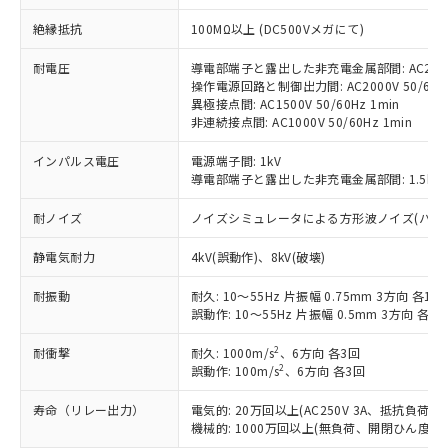
対応予定：EU RoHS指令（10物質）の非含
ご利用条件
絶縁抵抗
100MΩ以上 (DC500Vメガにて)
有に対応した製品に切り替える予定のある
商品です。
耐電圧
導電部端子と露出した非充電金属部間: AC2000V
対応予定なし：EU RoHS指令（10物質）の
操作電源回路と制御出力間: AC2000V 50/60Hz
以下の条件をお読みいただき、同意のうえ
非含有に非対応の商品で、対応品を出す予
異極接点間: AC1500V 50/60Hz 1min
ご利用ください。
定はありません。
非連続接点間: AC1000V 50/60Hz 1min
調査・確認中：EU RoHS指令（10物質）の
本サービスは、当社制御機器事業取扱
※1 中国RoHS○×表
非含有の対応状況を調査中または確認中の
インパルス電圧
電源端子間: 1kV
商品の当社在庫状況および標準価格
商品です。
導電部端子と露出した非充電金属部間: 1.5kV
(税抜)を提供させていただくもので
「○」：最大均質材料含有率が中国RoHSの
非該当品：ライセンス料など無形物で、有
す。
基準値以下であることを示します。
耐ノイズ
ノイズシミュレータによる方形波ノイズ(パルス幅 10
害物質有無と関係のない商品です。
当社制御機器事業取扱商品の中には、
「×」：最大均質材料含有率が中国RoHSの
仕入先様の事情により、非含有部品として
本サービスの対象外となる商品もある
静電気耐力
4kV(誤動作)、8kV(破壊)
基準値を超えていることを示します。
いたものが、含有品と判明した場合などや
当社は、これら貴社製品のうち、外国
ことをご了承ください。
「－」：未確認です。当社販売部門へお問
むを得ず変更することがあります。
為替および外国貿易法に定める商品
在庫状況および標準価格照会結果は、
耐振動
耐久: 10～55Hz 片振幅 0.75mm 3方向 各1h
い合わせください。
（以下｢規制貨物等」という）を輸出
記載している更新日時点での社内デー
誤動作: 10～55Hz 片振幅 0.5mm 3方向 各10
*EU RoHS指令（10物質）：
または国外への提供する場合は、日本
記
タに基づき作成されるものであり、閲
説明
鉛(Pb) 1000ppm以下、 水銀(Hg) 1000ppm以下、 カド
*中国RoHS10物質の基準値 (GB/T26572)：
国政府の輸出許可(または役務取引許
2
耐衝撃
耐久: 1000m/s
、6方向 各3回
号
覧された時点での実際の在庫および標
ミウム(Cd) 100ppm以下、
Pb(鉛) :1000ppm、 Hg(水銀) : 1000ppm、 Cd(カドミウ
2
可)を取得するなどの必要な手続きを
誤動作: 100m/s
、6方向 各3回
六価クロム(Cr(Ⅵ)) 1000ppm以下、ポリ臭化ビフェニル
ム) : 100ppm、
準価格とは異なる場合があることをご
類(PBB) 1000ppm以下、ポリ臭化ジフェニルエーテル類
Cr(Ⅵ)(六価クロム) : 1000ppm、 PBBs(ポリ臭化ビフェ
とります。
了承ください。
(PBDE) 1000ppm以下、フタル酸ビス(2-エチルヘキシ
○
一定数以上の在庫あり
ニル類) : 1000ppm、 PBDEs(ポリ臭化ジフェニルエーテ
寿命（リレー出力）
電気的: 20万回以上(AC250V 3A、抵抗負荷
当社は規制貨物を破棄する場合は、完
ル) (DEHP)(別名：DOP) 1000ppm以下、フタル酸ブチ
正式な納期状況および標準価格はお客
ル類) : 1000ppm、
機械的: 1000万回以上(無負荷、開閉ひん度180
ルベンジル（BBP） 1000ppm以下、フタル酸ジブチル
全に破砕するなど、違法に輸出されな
DBP(フタル酸ジブチル) : 1000ppm、 DIBP(フタル酸ジ
様のお取引先、またはお客様担当のオ
（DBP） 1000ppm以下、フタル酸ジイソブチル