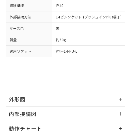
イソブチル) : 1000ppm、 BBP(フタル酸ブチルベンジ
△
一定数には満たないが在庫あり
いよう必要な手段を講じます。
ムロン制御機器販売店・当社販売員に
(DIBP) 1000ppm以下
ル) : 1000ppm、
保護構造
IP40
当社は貴社製品を、核兵器、ミサイ
但し、RoHS指令で産業用監視および制御機器に対する
DEHP(フタル酸ビス(2-エチルヘキシル)) : 1000ppm
ご相談ください。
適用除外項目は除く。
ル、化学兵器、生物兵器またはその他
－
在庫なし(最新の在庫状況につ
オムロン制御機器販売店や当社販売拠
外部接続方法
14ピンソケット (プッシュインPlus端子)
フタル酸エステル類の４物質については閾値を超える意
武器並びにこれらの製造装置等に一切
いては、お客様のお取引先、ま
図的な使用がないことを確認しています。
点は「
販売ネットワーク
」をご確認
※2 環境保護使用期限
使用いたしません。
たはお客様担当のオムロン制御
ケース色
ください。
黒
当社は、貴社製品を第三者に販売する
機器販売店・当社販売員にご確
在庫状況および標準価格結果を当社の
※2 対応予定月
「ｅ」：有害物質（10物質）のすべてが基
場合は、上記1、2および3の内容を当
質量
認ください)
約50g
事前の承諾なく第三者に漏洩または開
準値以下であることを示します。
該第三者に通知します。また当社は、
示しないようお願いします。
部品在庫の切り替え状況などにより、予定
「10」：通常の使用状況下において有害物
適用ソケット
販売先および販売に係わる関係者が違
PYF-14-PU-L
マイパーツ機能（部品リスト作成サー
空
受注生産機種、また在庫状況の
月が前後することがあります。
質が外部に漏えいし、環境に深刻な影響を
法に輸出するおそれがある場合は、取
ビス）をご利用いただくには、I-Web
白
情報を公開していない機種
及ぼさない年数を意味します。
り引きをいたしません。
メンバーズにご登録されている必要が
「－」：未確認です。当社販売部門へお問
あります。
い合わせください。
お客様が当ウェブサイト上で当社にご
※3 非含有証明書ダウンロード
登録された部品リストについて、当社
および当社の共同利用者が、当社の製
下記の非含有証明書をダウンロードするこ
品・サービスに関するお客様との取
外形図
とができます。
合意する
キャンセル
引・商談に必要な範囲で利用すること
をご了承ください。
情報更新：2024/12/23
EU RoHS指令（10物質）の非含有証明書
内部接続図
※当社の共同利用者とは、
"個人情報
51物質の非含有証明書（当社基準）
の共同利用に関して"
の「1.共同利
外形図
情報更新：2024/12/23
※本証明書は発行日時点で非含有を証明す
用者の範囲」に記載されている法人を
動作チャート
るもので、過去に遡って非含有を証明する