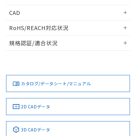
指します。
ものではありません。
内部接続図
情報更新：2024/12/23
CAD
また、RoHS指令のフタル酸エステル類４
物質の対応では、対応完了までの期間は出
動作チャート
ログイン/会員登録いただくと、CADデータをダウンロー
荷製品に未対応品が混在することから備考
RoHS/REACH対応状況
ドすることができます。
欄に対応日を記載しておりました。
既に当社にて対応品への在庫切替を完了
情報更新：2026/7/29
規格認証/適合状況
していることから、特段のことがない限
り、2022年1月12日より割愛しておりま
ログイン/会員登録
EU RoHS
注意事項・凡例
UL認証
す。
CSA認証
CEマーキング
Yes
Yes
Yes
対応状況
対応予定月
※1
※2
ダウンロードデータをご利用いただく前に、以下を必ずお読
みください。
カタログ/データシート/マニュアル
対応済み
ソフトウェアの使用条件
LR型式承認
DNV型式承認
BV型式承認
KR型式承
（イギリス
（ノルウェー
（フランス
（韓国
船舶規格）
船舶規格）
船舶規格）
船舶規格
中国 RoHS
注意事項・凡例
2D CADデータ
Yes
No
No
No
中国 RoHS表
※1 ※2
3D CADデータ