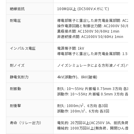
対応予定：EU RoHS指令（10物質）の非含
ご利用条件
絶縁抵抗
100MΩ以上 (DC500Vメガにて)
有に対応した製品に切り替える予定のある
商品です。
耐電圧
導電部端子と露出した非充電金属部間: AC2000V
対応予定なし：EU RoHS指令（10物質）の
操作電源回路と制御出力間: AC2000V 50/60Hz
以下の条件をお読みいただき、同意のうえ
非含有に非対応の商品で、対応品を出す予
異極接点間: AC1500V 50/60Hz 1min
ご利用ください。
定はありません。
非連続接点間: AC1000V 50/60Hz 1min
調査・確認中：EU RoHS指令（10物質）の
本サービスは、当社制御機器事業取扱
※1 中国RoHS○×表
非含有の対応状況を調査中または確認中の
インパルス電圧
電源端子間: 1kV
商品の当社在庫状況および標準価格
商品です。
導電部端子と露出した非充電金属部間: 1.5kV
(税抜)を提供させていただくもので
「○」：最大均質材料含有率が中国RoHSの
非該当品：ライセンス料など無形物で、有
す。
基準値以下であることを示します。
耐ノイズ
ノイズシミュレータによる方形波ノイズ(パルス幅 10
害物質有無と関係のない商品です。
当社制御機器事業取扱商品の中には、
「×」：最大均質材料含有率が中国RoHSの
仕入先様の事情により、非含有部品として
本サービスの対象外となる商品もある
静電気耐力
4kV(誤動作)、8kV(破壊)
基準値を超えていることを示します。
いたものが、含有品と判明した場合などや
当社は、これら貴社製品のうち、外国
ことをご了承ください。
「－」：未確認です。当社販売部門へお問
むを得ず変更することがあります。
為替および外国貿易法に定める商品
在庫状況および標準価格照会結果は、
耐振動
耐久: 10～55Hz 片振幅 0.75mm 3方向 各1h
い合わせください。
（以下｢規制貨物等」という）を輸出
記載している更新日時点での社内デー
誤動作: 10～55Hz 片振幅 0.5mm 3方向 各10
*EU RoHS指令（10物質）：
または国外への提供する場合は、日本
記
タに基づき作成されるものであり、閲
説明
鉛(Pb) 1000ppm以下、 水銀(Hg) 1000ppm以下、 カド
*中国RoHS10物質の基準値 (GB/T26572)：
国政府の輸出許可(または役務取引許
2
耐衝撃
耐久: 1000m/s
、6方向 各3回
号
覧された時点での実際の在庫および標
ミウム(Cd) 100ppm以下、
Pb(鉛) :1000ppm、 Hg(水銀) : 1000ppm、 Cd(カドミウ
2
可)を取得するなどの必要な手続きを
誤動作: 100m/s
、6方向 各3回
六価クロム(Cr(Ⅵ)) 1000ppm以下、ポリ臭化ビフェニル
ム) : 100ppm、
準価格とは異なる場合があることをご
類(PBB) 1000ppm以下、ポリ臭化ジフェニルエーテル類
Cr(Ⅵ)(六価クロム) : 1000ppm、 PBBs(ポリ臭化ビフェ
とります。
了承ください。
(PBDE) 1000ppm以下、フタル酸ビス(2-エチルヘキシ
○
一定数以上の在庫あり
ニル類) : 1000ppm、 PBDEs(ポリ臭化ジフェニルエーテ
寿命（リレー出力）
電気的: 20万回以上(AC250V 3A、抵抗負荷
当社は規制貨物を破棄する場合は、完
ル) (DEHP)(別名：DOP) 1000ppm以下、フタル酸ブチ
正式な納期状況および標準価格はお客
ル類) : 1000ppm、
機械的: 1000万回以上(無負荷、開閉ひん度180
ルベンジル（BBP） 1000ppm以下、フタル酸ジブチル
全に破砕するなど、違法に輸出されな
DBP(フタル酸ジブチル) : 1000ppm、 DIBP(フタル酸ジ
様のお取引先、またはお客様担当のオ
（DBP） 1000ppm以下、フタル酸ジイソブチル