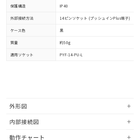
イソブチル) : 1000ppm、 BBP(フタル酸ブチルベンジ
△
一定数には満たないが在庫あり
いよう必要な手段を講じます。
ムロン制御機器販売店・当社販売員に
(DIBP) 1000ppm以下
ル) : 1000ppm、
保護構造
IP40
当社は貴社製品を、核兵器、ミサイ
但し、RoHS指令で産業用監視および制御機器に対する
DEHP(フタル酸ビス(2-エチルヘキシル)) : 1000ppm
ご相談ください。
適用除外項目は除く。
ル、化学兵器、生物兵器またはその他
－
在庫なし(最新の在庫状況につ
オムロン制御機器販売店や当社販売拠
外部接続方法
14ピンソケット (プッシュインPlus端子)
フタル酸エステル類の４物質については閾値を超える意
武器並びにこれらの製造装置等に一切
いては、お客様のお取引先、ま
図的な使用がないことを確認しています。
点は「
販売ネットワーク
」をご確認
※2 環境保護使用期限
使用いたしません。
たはお客様担当のオムロン制御
ケース色
ください。
黒
当社は、貴社製品を第三者に販売する
機器販売店・当社販売員にご確
在庫状況および標準価格結果を当社の
※2 対応予定月
「ｅ」：有害物質（10物質）のすべてが基
場合は、上記1、2および3の内容を当
質量
認ください)
約50g
事前の承諾なく第三者に漏洩または開
準値以下であることを示します。
該第三者に通知します。また当社は、
示しないようお願いします。
部品在庫の切り替え状況などにより、予定
「10」：通常の使用状況下において有害物
適用ソケット
販売先および販売に係わる関係者が違
PYF-14-PU-L
マイパーツ機能（部品リスト作成サー
空
受注生産機種、また在庫状況の
月が前後することがあります。
質が外部に漏えいし、環境に深刻な影響を
法に輸出するおそれがある場合は、取
ビス）をご利用いただくには、I-Web
白
情報を公開していない機種
及ぼさない年数を意味します。
り引きをいたしません。
メンバーズにご登録されている必要が
「－」：未確認です。当社販売部門へお問
あります。
い合わせください。
お客様が当ウェブサイト上で当社にご
※3 非含有証明書ダウンロード
登録された部品リストについて、当社
および当社の共同利用者が、当社の製
下記の非含有証明書をダウンロードするこ
品・サービスに関するお客様との取
外形図
とができます。
合意する
キャンセル
引・商談に必要な範囲で利用すること
をご了承ください。
情報更新：2024/12/23
EU RoHS指令（10物質）の非含有証明書
内部接続図
※当社の共同利用者とは、
"個人情報
51物質の非含有証明書（当社基準）
の共同利用に関して"
の「1.共同利
外形図
情報更新：2024/12/23
※本証明書は発行日時点で非含有を証明す
用者の範囲」に記載されている法人を
動作チャート
るもので、過去に遡って非含有を証明する