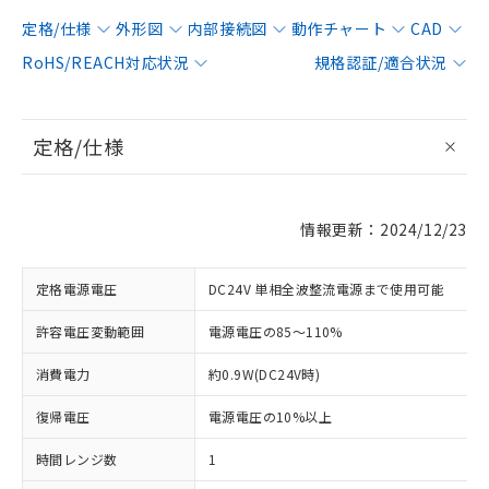
定格/仕様
外形図
内部接続図
動作チャート
CAD
RoHS/REACH対応状況
規格認証/適合状況
定格/仕様
情報更新：2024/12/23
定格電源電圧
DC24V 単相全波整流電源まで使用可能
許容電圧変動範囲
電源電圧の85～110%
消費電力
約0.9W(DC24V時)
復帰電圧
電源電圧の10%以上
時間レンジ数
1