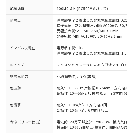
対応予定：EU RoHS指令（10物質）の非含
ご利用条件
絶縁抵抗
100MΩ以上 (DC500Vメガにて)
有に対応した製品に切り替える予定のある
商品です。
耐電圧
導電部端子と露出した非充電金属部間: AC2000V
対応予定なし：EU RoHS指令（10物質）の
操作電源回路と制御出力間: AC2000V 50/60Hz
以下の条件をお読みいただき、同意のうえ
非含有に非対応の商品で、対応品を出す予
異極接点間: AC1500V 50/60Hz 1min
ご利用ください。
定はありません。
非連続接点間: AC1000V 50/60Hz 1min
調査・確認中：EU RoHS指令（10物質）の
本サービスは、当社制御機器事業取扱
※1 中国RoHS○×表
非含有の対応状況を調査中または確認中の
インパルス電圧
電源端子間: 1kV
商品の当社在庫状況および標準価格
商品です。
導電部端子と露出した非充電金属部間: 1.5kV
(税抜)を提供させていただくもので
「○」：最大均質材料含有率が中国RoHSの
非該当品：ライセンス料など無形物で、有
す。
基準値以下であることを示します。
耐ノイズ
ノイズシミュレータによる方形波ノイズ(パルス幅 10
害物質有無と関係のない商品です。
当社制御機器事業取扱商品の中には、
「×」：最大均質材料含有率が中国RoHSの
仕入先様の事情により、非含有部品として
本サービスの対象外となる商品もある
静電気耐力
4kV(誤動作)、8kV(破壊)
基準値を超えていることを示します。
いたものが、含有品と判明した場合などや
当社は、これら貴社製品のうち、外国
ことをご了承ください。
「－」：未確認です。当社販売部門へお問
むを得ず変更することがあります。
為替および外国貿易法に定める商品
在庫状況および標準価格照会結果は、
耐振動
耐久: 10～55Hz 片振幅 0.75mm 3方向 各1h
い合わせください。
（以下｢規制貨物等」という）を輸出
記載している更新日時点での社内デー
誤動作: 10～55Hz 片振幅 0.5mm 3方向 各10
*EU RoHS指令（10物質）：
または国外への提供する場合は、日本
記
タに基づき作成されるものであり、閲
説明
鉛(Pb) 1000ppm以下、 水銀(Hg) 1000ppm以下、 カド
*中国RoHS10物質の基準値 (GB/T26572)：
国政府の輸出許可(または役務取引許
2
耐衝撃
耐久: 1000m/s
、6方向 各3回
号
覧された時点での実際の在庫および標
ミウム(Cd) 100ppm以下、
Pb(鉛) :1000ppm、 Hg(水銀) : 1000ppm、 Cd(カドミウ
2
可)を取得するなどの必要な手続きを
誤動作: 100m/s
、6方向 各3回
六価クロム(Cr(Ⅵ)) 1000ppm以下、ポリ臭化ビフェニル
ム) : 100ppm、
準価格とは異なる場合があることをご
類(PBB) 1000ppm以下、ポリ臭化ジフェニルエーテル類
Cr(Ⅵ)(六価クロム) : 1000ppm、 PBBs(ポリ臭化ビフェ
とります。
了承ください。
(PBDE) 1000ppm以下、フタル酸ビス(2-エチルヘキシ
○
一定数以上の在庫あり
ニル類) : 1000ppm、 PBDEs(ポリ臭化ジフェニルエーテ
寿命（リレー出力）
電気的: 20万回以上(AC250V 3A、抵抗負荷
当社は規制貨物を破棄する場合は、完
ル) (DEHP)(別名：DOP) 1000ppm以下、フタル酸ブチ
正式な納期状況および標準価格はお客
ル類) : 1000ppm、
機械的: 1000万回以上(無負荷、開閉ひん度180
ルベンジル（BBP） 1000ppm以下、フタル酸ジブチル
全に破砕するなど、違法に輸出されな
DBP(フタル酸ジブチル) : 1000ppm、 DIBP(フタル酸ジ
様のお取引先、またはお客様担当のオ
（DBP） 1000ppm以下、フタル酸ジイソブチル