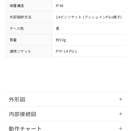
イソブチル) : 1000ppm、 BBP(フタル酸ブチルベンジ
△
一定数には満たないが在庫あり
いよう必要な手段を講じます。
ムロン制御機器販売店・当社販売員に
(DIBP) 1000ppm以下
ル) : 1000ppm、
保護構造
IP40
当社は貴社製品を、核兵器、ミサイ
但し、RoHS指令で産業用監視および制御機器に対する
DEHP(フタル酸ビス(2-エチルヘキシル)) : 1000ppm
ご相談ください。
適用除外項目は除く。
ル、化学兵器、生物兵器またはその他
－
在庫なし(最新の在庫状況につ
オムロン制御機器販売店や当社販売拠
外部接続方法
14ピンソケット (プッシュインPlus端子)
フタル酸エステル類の４物質については閾値を超える意
武器並びにこれらの製造装置等に一切
いては、お客様のお取引先、ま
図的な使用がないことを確認しています。
点は「
販売ネットワーク
」をご確認
※2 環境保護使用期限
使用いたしません。
たはお客様担当のオムロン制御
ケース色
ください。
黒
当社は、貴社製品を第三者に販売する
機器販売店・当社販売員にご確
在庫状況および標準価格結果を当社の
※2 対応予定月
「ｅ」：有害物質（10物質）のすべてが基
場合は、上記1、2および3の内容を当
質量
認ください)
約50g
事前の承諾なく第三者に漏洩または開
準値以下であることを示します。
該第三者に通知します。また当社は、
示しないようお願いします。
部品在庫の切り替え状況などにより、予定
「10」：通常の使用状況下において有害物
適用ソケット
販売先および販売に係わる関係者が違
PYF-14-PU-L
マイパーツ機能（部品リスト作成サー
空
受注生産機種、また在庫状況の
月が前後することがあります。
質が外部に漏えいし、環境に深刻な影響を
法に輸出するおそれがある場合は、取
ビス）をご利用いただくには、I-Web
白
情報を公開していない機種
及ぼさない年数を意味します。
り引きをいたしません。
メンバーズにご登録されている必要が
「－」：未確認です。当社販売部門へお問
あります。
い合わせください。
お客様が当ウェブサイト上で当社にご
※3 非含有証明書ダウンロード
登録された部品リストについて、当社
および当社の共同利用者が、当社の製
下記の非含有証明書をダウンロードするこ
品・サービスに関するお客様との取
外形図
とができます。
合意する
キャンセル
引・商談に必要な範囲で利用すること
をご了承ください。
情報更新：2024/12/23
EU RoHS指令（10物質）の非含有証明書
内部接続図
※当社の共同利用者とは、
"個人情報
51物質の非含有証明書（当社基準）
の共同利用に関して"
の「1.共同利
外形図
情報更新：2024/12/23
※本証明書は発行日時点で非含有を証明す
用者の範囲」に記載されている法人を
動作チャート
るもので、過去に遡って非含有を証明する