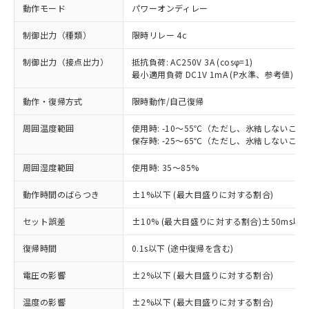
動作モード
パワーオンディレー
制御出力（種類）
限時リレー 4c
制御出力（接点出力）
抵抗負荷: AC250V 3A (cosφ=1)
最小適用負荷 DC1V 1mA (P水準、参考値)
動作・復帰方式
限時動作/自己復帰
周囲温度範囲
使用時: -10～55℃（ただし、氷結しないこと
保存時: -25～65℃（ただし、氷結しないこと
周囲湿度範囲
使用時: 35～85%
動作時間のばらつき
±1%以下 (最大目盛りに対する割合)
セット誤差
±10% (最大目盛りに対する割合)±50ms以
※1 対応状況
復帰時間
0.1s以下 (途中復帰を含む)
対応済み：EU RoHS指令（10物質）の
電圧の影響
±2%以下 (最大目盛りに対する割合)
非含有に対応した製品が提供可能な商品で
す。
温度の影響
±2%以下 (最大目盛りに対する割合)