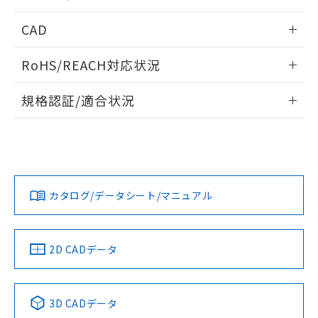
指します。
ものではありません。
内部接続図
情報更新：2024/12/23
CAD
また、RoHS指令のフタル酸エステル類４
物質の対応では、対応完了までの期間は出
動作チャート
ログイン/会員登録いただくと、CADデータをダウンロー
荷製品に未対応品が混在することから備考
RoHS/REACH対応状況
ドすることができます。
欄に対応日を記載しておりました。
既に当社にて対応品への在庫切替を完了
情報更新：2026/7/29
規格認証/適合状況
していることから、特段のことがない限
り、2022年1月12日より割愛しておりま
ログイン/会員登録
EU RoHS
注意事項・凡例
UL認証
す。
CSA認証
CEマーキング
Yes
Yes
Yes
対応状況
対応予定月
※1
※2
ダウンロードデータをご利用いただく前に、以下を必ずお読
みください。
カタログ/データシート/マニュアル
対応済み
ソフトウェアの使用条件
LR型式承認
DNV型式承認
BV型式承認
KR型式承
（イギリス
（ノルウェー
（フランス
（韓国
船舶規格）
船舶規格）
船舶規格）
船舶規格
中国 RoHS
注意事項・凡例
2D CADデータ
Yes
No
No
No
中国 RoHS表
※1 ※2
3D CADデータ