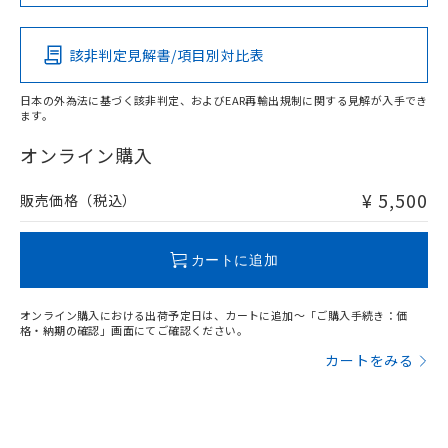
この製品の規格認証/適合状況ページへ
Pb
Hg
Cd
Cr(VI)
その他の認証はこちらのページからご検索ください
該非判定見解書/項目別対比表
X
O
O
O
日本の外為法に基づく該非判定、およびEAR再輸出規制に関する見解が入手でき
ます。
"対応済み"や非含有の記載がされた商品であっても、流通
在庫等で未対応品が混在する可能性があります。
オンライン購入
非含有品が必要な際は、弊社営業部門もしくは販売店へお
問い合わせください。
¥ 5,500
販売価格（税込）
この製品のRoHS/REACH対応状況ページへ
カートに追加
オンライン購入における出荷予定日は、カートに追加～「ご購入手続き：価
格・納期の確認」画面にてご確認ください。
カートをみる