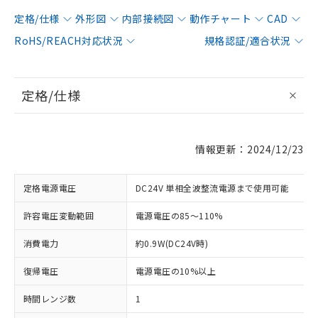
定格/仕様
外形図
内部接続図
動作チャート
CAD
RoHS/REACH対応状況
規格認証/適合状況
定格/仕様
情報更新：2024/12/23
定格電源電圧
DC24V 単相全波整流電源まで使用可能
許容電圧変動範囲
電源電圧の85～110%
消費電力
約0.9W(DC24V時)
復帰電圧
電源電圧の10%以上
時間レンジ数
1