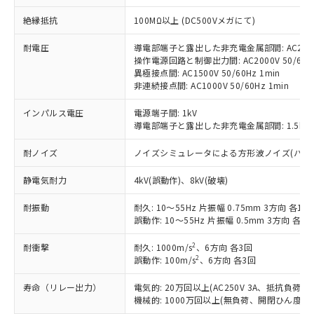
対応予定：EU RoHS指令（10物質）の非含
ご利用条件
絶縁抵抗
100MΩ以上 (DC500Vメガにて)
有に対応した製品に切り替える予定のある
商品です。
耐電圧
導電部端子と露出した非充電金属部間: AC2000V
対応予定なし：EU RoHS指令（10物質）の
操作電源回路と制御出力間: AC2000V 50/60Hz
以下の条件をお読みいただき、同意のうえ
非含有に非対応の商品で、対応品を出す予
異極接点間: AC1500V 50/60Hz 1min
ご利用ください。
定はありません。
非連続接点間: AC1000V 50/60Hz 1min
調査・確認中：EU RoHS指令（10物質）の
本サービスは、当社制御機器事業取扱
※1 中国RoHS○×表
非含有の対応状況を調査中または確認中の
インパルス電圧
電源端子間: 1kV
商品の当社在庫状況および標準価格
商品です。
導電部端子と露出した非充電金属部間: 1.5kV
(税抜)を提供させていただくもので
「○」：最大均質材料含有率が中国RoHSの
非該当品：ライセンス料など無形物で、有
す。
基準値以下であることを示します。
耐ノイズ
ノイズシミュレータによる方形波ノイズ(パルス幅 10
害物質有無と関係のない商品です。
当社制御機器事業取扱商品の中には、
「×」：最大均質材料含有率が中国RoHSの
仕入先様の事情により、非含有部品として
本サービスの対象外となる商品もある
静電気耐力
4kV(誤動作)、8kV(破壊)
基準値を超えていることを示します。
いたものが、含有品と判明した場合などや
当社は、これら貴社製品のうち、外国
ことをご了承ください。
「－」：未確認です。当社販売部門へお問
むを得ず変更することがあります。
為替および外国貿易法に定める商品
在庫状況および標準価格照会結果は、
耐振動
耐久: 10～55Hz 片振幅 0.75mm 3方向 各1h
い合わせください。
（以下｢規制貨物等」という）を輸出
記載している更新日時点での社内デー
誤動作: 10～55Hz 片振幅 0.5mm 3方向 各10
*EU RoHS指令（10物質）：
または国外への提供する場合は、日本
記
タに基づき作成されるものであり、閲
説明
鉛(Pb) 1000ppm以下、 水銀(Hg) 1000ppm以下、 カド
*中国RoHS10物質の基準値 (GB/T26572)：
国政府の輸出許可(または役務取引許
2
耐衝撃
耐久: 1000m/s
、6方向 各3回
号
覧された時点での実際の在庫および標
ミウム(Cd) 100ppm以下、
Pb(鉛) :1000ppm、 Hg(水銀) : 1000ppm、 Cd(カドミウ
2
可)を取得するなどの必要な手続きを
誤動作: 100m/s
、6方向 各3回
六価クロム(Cr(Ⅵ)) 1000ppm以下、ポリ臭化ビフェニル
ム) : 100ppm、
準価格とは異なる場合があることをご
類(PBB) 1000ppm以下、ポリ臭化ジフェニルエーテル類
Cr(Ⅵ)(六価クロム) : 1000ppm、 PBBs(ポリ臭化ビフェ
とります。
了承ください。
(PBDE) 1000ppm以下、フタル酸ビス(2-エチルヘキシ
○
一定数以上の在庫あり
ニル類) : 1000ppm、 PBDEs(ポリ臭化ジフェニルエーテ
寿命（リレー出力）
電気的: 20万回以上(AC250V 3A、抵抗負荷
当社は規制貨物を破棄する場合は、完
ル) (DEHP)(別名：DOP) 1000ppm以下、フタル酸ブチ
正式な納期状況および標準価格はお客
ル類) : 1000ppm、
機械的: 1000万回以上(無負荷、開閉ひん度180
ルベンジル（BBP） 1000ppm以下、フタル酸ジブチル
全に破砕するなど、違法に輸出されな
DBP(フタル酸ジブチル) : 1000ppm、 DIBP(フタル酸ジ
様のお取引先、またはお客様担当のオ
（DBP） 1000ppm以下、フタル酸ジイソブチル