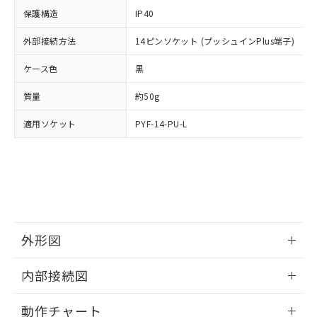
イソブチル) : 1000ppm、 BBP(フタル酸ブチルベンジ
△
一定数には満たないが在庫あり
いよう必要な手段を講じます。
ムロン制御機器販売店・当社販売員に
(DIBP) 1000ppm以下
ル) : 1000ppm、
保護構造
IP40
当社は貴社製品を、核兵器、ミサイ
但し、RoHS指令で産業用監視および制御機器に対する
DEHP(フタル酸ビス(2-エチルヘキシル)) : 1000ppm
ご相談ください。
適用除外項目は除く。
ル、化学兵器、生物兵器またはその他
－
在庫なし(最新の在庫状況につ
オムロン制御機器販売店や当社販売拠
外部接続方法
14ピンソケット (プッシュインPlus端子)
フタル酸エステル類の４物質については閾値を超える意
武器並びにこれらの製造装置等に一切
いては、お客様のお取引先、ま
図的な使用がないことを確認しています。
点は「
販売ネットワーク
」をご確認
※2 環境保護使用期限
使用いたしません。
たはお客様担当のオムロン制御
ケース色
ください。
黒
当社は、貴社製品を第三者に販売する
機器販売店・当社販売員にご確
在庫状況および標準価格結果を当社の
※2 対応予定月
「ｅ」：有害物質（10物質）のすべてが基
場合は、上記1、2および3の内容を当
質量
認ください)
約50g
事前の承諾なく第三者に漏洩または開
準値以下であることを示します。
該第三者に通知します。また当社は、
示しないようお願いします。
部品在庫の切り替え状況などにより、予定
「10」：通常の使用状況下において有害物
適用ソケット
販売先および販売に係わる関係者が違
PYF-14-PU-L
マイパーツ機能（部品リスト作成サー
空
受注生産機種、また在庫状況の
月が前後することがあります。
質が外部に漏えいし、環境に深刻な影響を
法に輸出するおそれがある場合は、取
ビス）をご利用いただくには、I-Web
白
情報を公開していない機種
及ぼさない年数を意味します。
り引きをいたしません。
メンバーズにご登録されている必要が
「－」：未確認です。当社販売部門へお問
あります。
い合わせください。
お客様が当ウェブサイト上で当社にご
※3 非含有証明書ダウンロード
登録された部品リストについて、当社
および当社の共同利用者が、当社の製
下記の非含有証明書をダウンロードするこ
品・サービスに関するお客様との取
外形図
とができます。
合意する
キャンセル
引・商談に必要な範囲で利用すること
をご了承ください。
情報更新：2024/12/23
EU RoHS指令（10物質）の非含有証明書
内部接続図
※当社の共同利用者とは、
"個人情報
51物質の非含有証明書（当社基準）
の共同利用に関して"
の「1.共同利
外形図
情報更新：2024/12/23
※本証明書は発行日時点で非含有を証明す
用者の範囲」に記載されている法人を
動作チャート
るもので、過去に遡って非含有を証明する