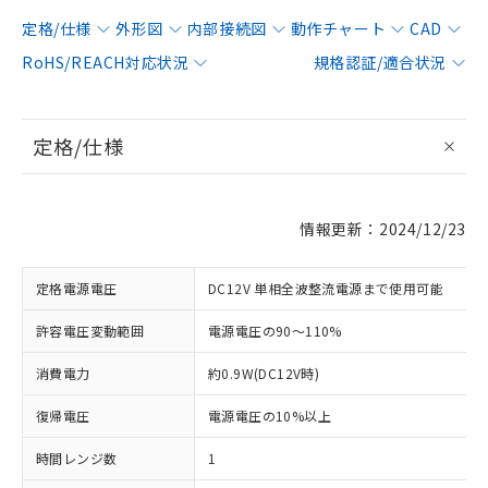
定格/仕様
外形図
内部接続図
動作チャート
CAD
RoHS/REACH対応状況
規格認証/適合状況
定格/仕様
情報更新：2024/12/23
定格電源電圧
DC12V 単相全波整流電源まで使用可能
許容電圧変動範囲
電源電圧の90～110%
消費電力
約0.9W(DC12V時)
復帰電圧
電源電圧の10%以上
時間レンジ数
1