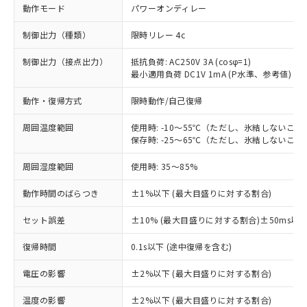
動作モード
パワーオンディレー
制御出力（種類）
限時リレー 4c
制御出力（接点出力）
抵抗負荷: AC250V 3A (cosφ=1)
最小適用負荷 DC1V 1mA (P水準、参考値)
動作・復帰方式
限時動作/自己復帰
周囲温度範囲
使用時: -10～55℃（ただし、氷結しないこと
保存時: -25～65℃（ただし、氷結しないこと
周囲湿度範囲
使用時: 35～85%
動作時間のばらつき
±1%以下 (最大目盛りに対する割合)
セット誤差
±10% (最大目盛りに対する割合)±50ms以
※1 対応状況
復帰時間
0.1s以下 (途中復帰を含む)
対応済み：EU RoHS指令（10物質）の
電圧の影響
±2%以下 (最大目盛りに対する割合)
非含有に対応した製品が提供可能な商品で
す。
温度の影響
±2%以下 (最大目盛りに対する割合)