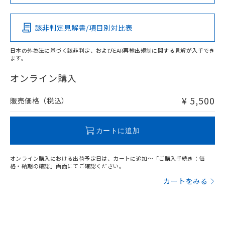
この製品の規格認証/適合状況ページへ
Pb
Hg
Cd
Cr(VI)
その他の認証はこちらのページからご検索ください
該非判定見解書/項目別対比表
X
O
O
O
日本の外為法に基づく該非判定、およびEAR再輸出規制に関する見解が入手でき
ます。
"対応済み"や非含有の記載がされた商品であっても、流通
在庫等で未対応品が混在する可能性があります。
オンライン購入
非含有品が必要な際は、弊社営業部門もしくは販売店へお
問い合わせください。
¥ 5,500
販売価格（税込）
この製品のRoHS/REACH対応状況ページへ
カートに追加
オンライン購入における出荷予定日は、カートに追加～「ご購入手続き：価
格・納期の確認」画面にてご確認ください。
カートをみる