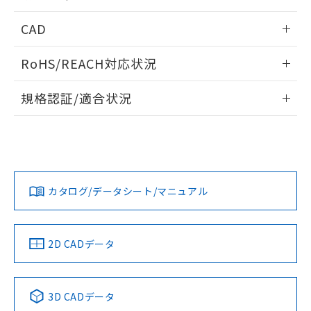
指します。
ものではありません。
内部接続図
情報更新：2024/12/23
CAD
また、RoHS指令のフタル酸エステル類４
物質の対応では、対応完了までの期間は出
動作チャート
ログイン/会員登録いただくと、CADデータをダウンロー
荷製品に未対応品が混在することから備考
RoHS/REACH対応状況
ドすることができます。
欄に対応日を記載しておりました。
既に当社にて対応品への在庫切替を完了
情報更新：2026/7/29
規格認証/適合状況
していることから、特段のことがない限
り、2022年1月12日より割愛しておりま
ログイン/会員登録
EU RoHS
注意事項・凡例
UL認証
す。
CSA認証
CEマーキング
Yes
Yes
Yes
対応状況
対応予定月
※1
※2
ダウンロードデータをご利用いただく前に、以下を必ずお読
みください。
カタログ/データシート/マニュアル
対応済み
ソフトウェアの使用条件
LR型式承認
DNV型式承認
BV型式承認
KR型式承
（イギリス
（ノルウェー
（フランス
（韓国
船舶規格）
船舶規格）
船舶規格）
船舶規格
中国 RoHS
注意事項・凡例
2D CADデータ
Yes
No
No
No
中国 RoHS表
※1 ※2
3D CADデータ