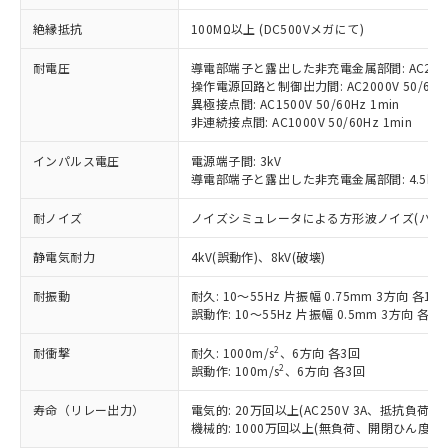
対応予定：EU RoHS指令（10物質）の非含
ご利用条件
絶縁抵抗
100MΩ以上 (DC500Vメガにて)
有に対応した製品に切り替える予定のある
商品です。
耐電圧
導電部端子と露出した非充電金属部間: AC2000V
対応予定なし：EU RoHS指令（10物質）の
操作電源回路と制御出力間: AC2000V 50/60Hz
以下の条件をお読みいただき、同意のうえ
非含有に非対応の商品で、対応品を出す予
異極接点間: AC1500V 50/60Hz 1min
ご利用ください。
定はありません。
非連続接点間: AC1000V 50/60Hz 1min
調査・確認中：EU RoHS指令（10物質）の
本サービスは、当社制御機器事業取扱
※1 中国RoHS○×表
非含有の対応状況を調査中または確認中の
インパルス電圧
電源端子間: 3kV
商品の当社在庫状況および標準価格
商品です。
導電部端子と露出した非充電金属部間: 4.5kV
(税抜)を提供させていただくもので
「○」：最大均質材料含有率が中国RoHSの
非該当品：ライセンス料など無形物で、有
す。
基準値以下であることを示します。
耐ノイズ
ノイズシミュレータによる方形波ノイズ(パルス幅 10
害物質有無と関係のない商品です。
当社制御機器事業取扱商品の中には、
「×」：最大均質材料含有率が中国RoHSの
仕入先様の事情により、非含有部品として
本サービスの対象外となる商品もある
静電気耐力
4kV(誤動作)、8kV(破壊)
基準値を超えていることを示します。
いたものが、含有品と判明した場合などや
当社は、これら貴社製品のうち、外国
ことをご了承ください。
「－」：未確認です。当社販売部門へお問
むを得ず変更することがあります。
為替および外国貿易法に定める商品
在庫状況および標準価格照会結果は、
耐振動
耐久: 10～55Hz 片振幅 0.75mm 3方向 各1h
い合わせください。
（以下｢規制貨物等」という）を輸出
記載している更新日時点での社内デー
誤動作: 10～55Hz 片振幅 0.5mm 3方向 各10
*EU RoHS指令（10物質）：
または国外への提供する場合は、日本
記
タに基づき作成されるものであり、閲
説明
鉛(Pb) 1000ppm以下、 水銀(Hg) 1000ppm以下、 カド
*中国RoHS10物質の基準値 (GB/T26572)：
国政府の輸出許可(または役務取引許
2
耐衝撃
耐久: 1000m/s
、6方向 各3回
号
覧された時点での実際の在庫および標
ミウム(Cd) 100ppm以下、
Pb(鉛) :1000ppm、 Hg(水銀) : 1000ppm、 Cd(カドミウ
2
可)を取得するなどの必要な手続きを
誤動作: 100m/s
、6方向 各3回
六価クロム(Cr(Ⅵ)) 1000ppm以下、ポリ臭化ビフェニル
ム) : 100ppm、
準価格とは異なる場合があることをご
類(PBB) 1000ppm以下、ポリ臭化ジフェニルエーテル類
Cr(Ⅵ)(六価クロム) : 1000ppm、 PBBs(ポリ臭化ビフェ
とります。
了承ください。
(PBDE) 1000ppm以下、フタル酸ビス(2-エチルヘキシ
○
一定数以上の在庫あり
ニル類) : 1000ppm、 PBDEs(ポリ臭化ジフェニルエーテ
寿命（リレー出力）
電気的: 20万回以上(AC250V 3A、抵抗負荷
当社は規制貨物を破棄する場合は、完
ル) (DEHP)(別名：DOP) 1000ppm以下、フタル酸ブチ
正式な納期状況および標準価格はお客
ル類) : 1000ppm、
機械的: 1000万回以上(無負荷、開閉ひん度180
ルベンジル（BBP） 1000ppm以下、フタル酸ジブチル
全に破砕するなど、違法に輸出されな
DBP(フタル酸ジブチル) : 1000ppm、 DIBP(フタル酸ジ
様のお取引先、またはお客様担当のオ
（DBP） 1000ppm以下、フタル酸ジイソブチル