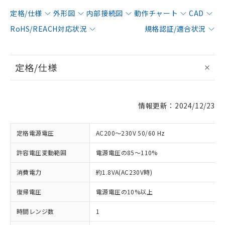
定格/仕様
外形図
内部接続図
動作チャート
CAD
RoHS/REACH対応状況
規格認証/適合状況
定格/仕様
情報更新：2024/12/23
定格電源電圧
AC200～230V 50/60 Hz
許容電圧変動範囲
電源電圧の85～110%
消費電力
約1.8VA(AC230V時)
復帰電圧
電源電圧の10%以上
時間レンジ数
1