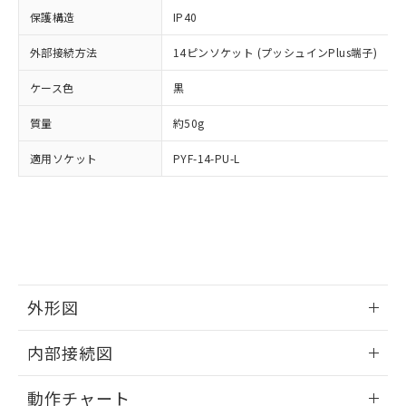
イソブチル) : 1000ppm、 BBP(フタル酸ブチルベンジ
△
一定数には満たないが在庫あり
いよう必要な手段を講じます。
ムロン制御機器販売店・当社販売員に
(DIBP) 1000ppm以下
ル) : 1000ppm、
保護構造
IP40
当社は貴社製品を、核兵器、ミサイ
但し、RoHS指令で産業用監視および制御機器に対する
DEHP(フタル酸ビス(2-エチルヘキシル)) : 1000ppm
ご相談ください。
適用除外項目は除く。
ル、化学兵器、生物兵器またはその他
－
在庫なし(最新の在庫状況につ
オムロン制御機器販売店や当社販売拠
外部接続方法
14ピンソケット (プッシュインPlus端子)
フタル酸エステル類の４物質については閾値を超える意
武器並びにこれらの製造装置等に一切
いては、お客様のお取引先、ま
図的な使用がないことを確認しています。
点は「
販売ネットワーク
」をご確認
※2 環境保護使用期限
使用いたしません。
たはお客様担当のオムロン制御
ケース色
ください。
黒
当社は、貴社製品を第三者に販売する
機器販売店・当社販売員にご確
在庫状況および標準価格結果を当社の
※2 対応予定月
「ｅ」：有害物質（10物質）のすべてが基
場合は、上記1、2および3の内容を当
質量
認ください)
約50g
事前の承諾なく第三者に漏洩または開
準値以下であることを示します。
該第三者に通知します。また当社は、
示しないようお願いします。
部品在庫の切り替え状況などにより、予定
「10」：通常の使用状況下において有害物
適用ソケット
販売先および販売に係わる関係者が違
PYF-14-PU-L
マイパーツ機能（部品リスト作成サー
空
受注生産機種、また在庫状況の
月が前後することがあります。
質が外部に漏えいし、環境に深刻な影響を
法に輸出するおそれがある場合は、取
ビス）をご利用いただくには、I-Web
白
情報を公開していない機種
及ぼさない年数を意味します。
り引きをいたしません。
メンバーズにご登録されている必要が
「－」：未確認です。当社販売部門へお問
あります。
い合わせください。
お客様が当ウェブサイト上で当社にご
※3 非含有証明書ダウンロード
登録された部品リストについて、当社
および当社の共同利用者が、当社の製
下記の非含有証明書をダウンロードするこ
品・サービスに関するお客様との取
外形図
とができます。
合意する
キャンセル
引・商談に必要な範囲で利用すること
をご了承ください。
情報更新：2024/12/23
EU RoHS指令（10物質）の非含有証明書
内部接続図
※当社の共同利用者とは、
"個人情報
51物質の非含有証明書（当社基準）
の共同利用に関して"
の「1.共同利
外形図
情報更新：2024/12/23
※本証明書は発行日時点で非含有を証明す
用者の範囲」に記載されている法人を
動作チャート
るもので、過去に遡って非含有を証明する