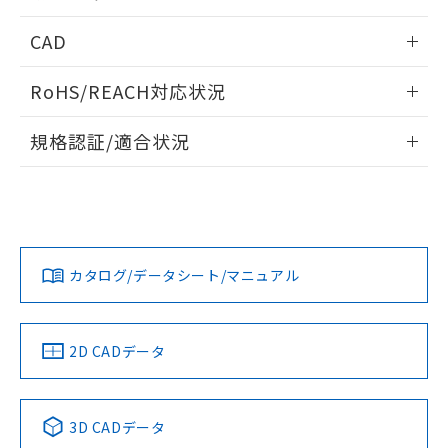
指します。
ものではありません。
内部接続図
情報更新：2024/12/23
CAD
また、RoHS指令のフタル酸エステル類４
物質の対応では、対応完了までの期間は出
動作チャート
ログイン/会員登録いただくと、CADデータをダウンロー
荷製品に未対応品が混在することから備考
RoHS/REACH対応状況
ドすることができます。
欄に対応日を記載しておりました。
既に当社にて対応品への在庫切替を完了
情報更新：2026/7/29
規格認証/適合状況
していることから、特段のことがない限
り、2022年1月12日より割愛しておりま
ログイン/会員登録
EU RoHS
注意事項・凡例
UL認証
す。
CSA認証
CEマーキング
Yes
Yes
Yes
対応状況
対応予定月
※1
※2
ダウンロードデータをご利用いただく前に、以下を必ずお読
みください。
カタログ/データシート/マニュアル
対応済み
ソフトウェアの使用条件
LR型式承認
DNV型式承認
BV型式承認
KR型式承
（イギリス
（ノルウェー
（フランス
（韓国
船舶規格）
船舶規格）
船舶規格）
船舶規格
中国 RoHS
注意事項・凡例
2D CADデータ
Yes
No
No
No
中国 RoHS表
※1 ※2
3D CADデータ