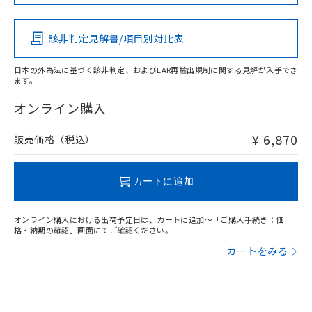
この製品の規格認証/適合状況ページへ
Pb
Hg
Cd
Cr(VI)
その他の認証はこちらのページからご検索ください
該非判定見解書/項目別対比表
X
O
O
O
日本の外為法に基づく該非判定、およびEAR再輸出規制に関する見解が入手でき
ます。
"対応済み"や非含有の記載がされた商品であっても、流通
在庫等で未対応品が混在する可能性があります。
オンライン購入
非含有品が必要な際は、弊社営業部門もしくは販売店へお
問い合わせください。
¥ 6,870
販売価格（税込）
この製品のRoHS/REACH対応状況ページへ
カートに追加
オンライン購入における出荷予定日は、カートに追加～「ご購入手続き：価
格・納期の確認」画面にてご確認ください。
カートをみる