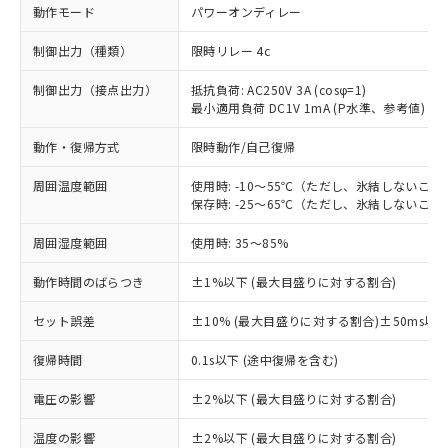
動作モード
パワーオンディレー
制御出力（種類）
限時リレー 4c
制御出力（接点出力）
抵抗負荷: AC250V 3A (cosφ=1)
最小適用負荷 DC1V 1mA (P水準、参考値)
動作・復帰方式
限時動作/自己復帰
周囲温度範囲
使用時: -10～55℃（ただし、氷結しないこと
保存時: -25～65℃（ただし、氷結しないこと
周囲湿度範囲
使用時: 35～85%
動作時間のばらつき
±1%以下 (最大目盛りに対する割合)
セット誤差
±10% (最大目盛りに対する割合)±50ms以
※1 対応状況
復帰時間
0.1s以下 (途中復帰を含む)
対応済み：EU RoHS指令（10物質）の
電圧の影響
±2%以下 (最大目盛りに対する割合)
非含有に対応した製品が提供可能な商品で
す。
温度の影響
±2%以下 (最大目盛りに対する割合)