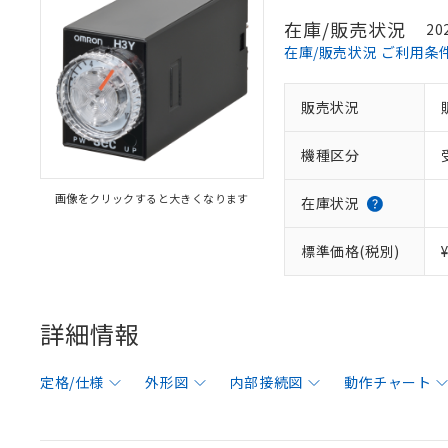
在庫/販売状況
20
在庫/販売状況 ご利用条
販売状況
機種区分
画像をクリックすると大きくなります
在庫状況
標準価格(税別)
詳細情報
定格/仕様
外形図
内部接続図
動作チャート