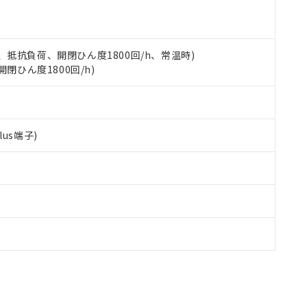
す。
 3A、抵抗負荷、開閉ひん度1800回/h、常温時)
開閉ひん度1800回/h)
us端子)