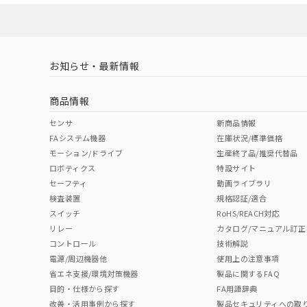
対応済み
LR型式承認
DNV型式承認
BV型式承認
KR
（イギリス
（ノルウェー
（フランス
（
お知らせ・最新情報
中国 RoHS
注意事項・凡例
船舶規格）
船舶規格）
船舶規格）
船
商品情報
Yes
No
No
No
中国 RoHS表
※1 ※2
センサ
新商品情報
FAシステム機器
在庫状況/標準価格
Pb
Hg
Cd
Cr(V
モーション/ドライブ
生産終了品/推奨代替品
ロボティクス
特設サイト
セーフティ
動画ライブラリ
検査装置
規格認証/適合
X
O
O
O
スイッチ
RoHS/REACH対応
リレー
カタログ/マニュアル訂正
コントロール
技術解説
"対応済み"や非含有の記載がされた商品であっても、流通
電源/周辺機器他
使用上の注意事項
非含有品が必要な際は、弊社営業部門もしくは販売店へお
省エネ支援/環境対策機器
製品に関するFAQ
目的・仕様から探す
FA用語辞典
改善・活用事例から探す
製品セキュリティへの取