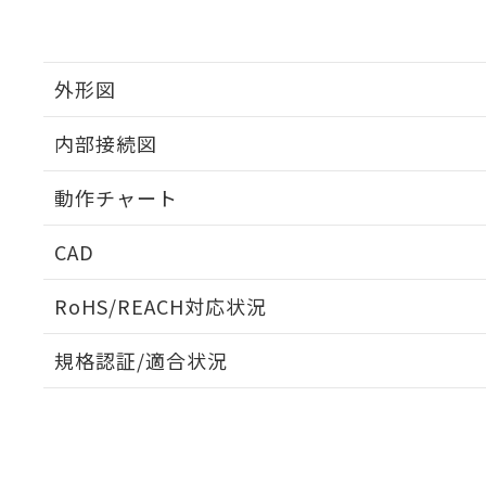
外形図
内部接続図
外形図
動作チャート
内部接続図
CAD
動作チャート
ログイン/会員登録いただくと、CADデータをダウンロ
RoHS/REACH対応状況
規格認証/適合状況
EU RoHS
注意事項・凡例
UL認証
CSA認証
CEマーキング
ダウンロードデータをご利用いただく前に、以下を必ずお読
Yes
Yes
Yes
対応状況
対応予定月
※1
※2
ソフトウェアの使用条件