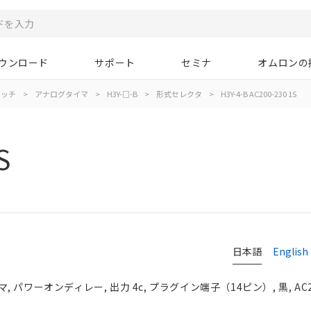
ウンロード
サポート
セミナ
オムロンの
イッチ
>
アナログタイマ
>
H3Y-□-B
>
形式セレクタ
>
H3Y-4-B AC200-230 1S
S
日本語
English
パワーオンディレー, 出力 4c, プラグイン端子（14ピン）, 黒, AC20