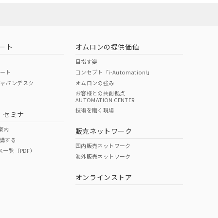
ート
オムロンの提供価値
目指す姿
ポート
コンセプト「i-Automation!」
ジャパンデスク
オムロンの強み
お客様との共創拠点
AUTOMATION CENTER
DIBP
BBP
DEHP
環境保護
技術を磨く現場
・セミナ
状況ページへ
使用期限
検索ください
案内
販売ネットワーク
講する
O
O
O
10
国内販売ネットワーク
ス一覧（PDF）
海外販売ネットワーク
オンラインストア
状況ページへ