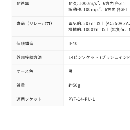
2
耐衝撃
耐久: 1000m/s
、6方向 各3回
り割愛しておりま
2
誤動作: 100m/s
、6方向 各3回
寿命（リレー出力）
電気的: 20万回以上(AC250V
機械的: 1000万回以上(無負荷、
保護構造
IP40
外部接続方法
14ピンソケット (プッシュインPl
ケース色
黒
質量
約50g
適用ソケット
PYF-14-PU-L