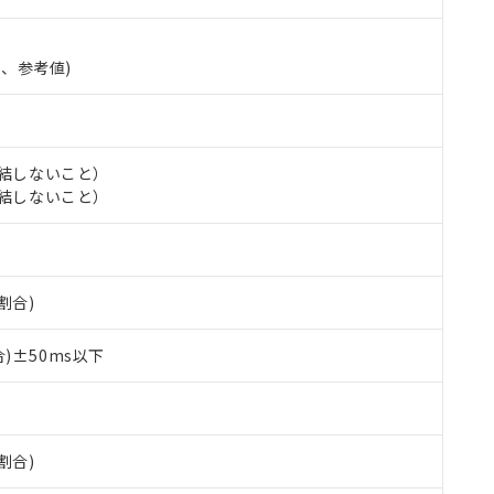
準、参考値)
氷結しないこと）
氷結しないこと）
 RoHS指令（10物質）の非含有に対応した製品が提供可能な商品です
割合)
oHS指令（10物質）の非含有に対応した製品に切り替える予定のある
 RoHS指令（10物質）の非含有に非対応の商品で、対応品を出す予
 RoHS指令（10物質）の非含有の対応状況を調査中または確認中の
)±50ms以下
ンス料など無形物で、有害物質有無と関係のない商品です。
○×表
より、非含有部品としていたものが、含有品と判明した場合などやむ
みいただき、同意のうえご利用ください。
材料含有率が中国RoHSの基準値以下であることを示します。
材料含有率が中国RoHSの基準値を超えていることを示します。
割合)
、当社制御機器事業取扱商品の当社在庫状況および標準価格(税抜)
ら貴社製品のうち、外国為替および外国貿易法に定める商品（以下｢
質）：
す。当社販売部門へお問い合わせください。
 水銀(Hg) 1000ppm以下、 カドミウム(Cd) 100ppm以下、
たは国外への提供する場合は、日本国政府の輸出許可(または役務取