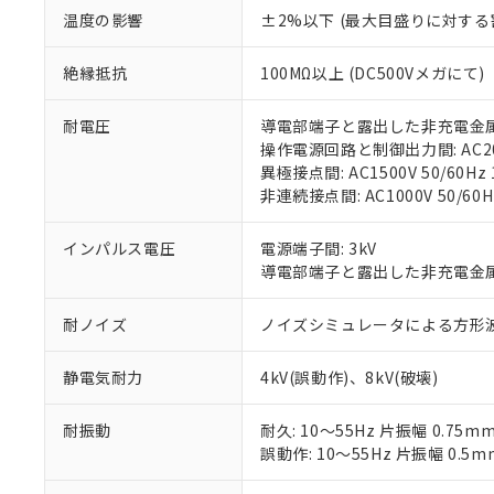
記
説明
六価クロム(Cr(Ⅵ)) 1
温度の影響
±2%以下 (最大目盛りに対する
当社制御機器
などの必要な
フタル酸ビス(2-エチルヘ
号
*中国RoHS10物質の基準値 
ル（DBP） 1000ppm
在庫状況およ
当社は規制貨
Pb(鉛) :1000ppm、 Hg
但し、RoHS指令で産
のであり、閲
ます。
Cr(Ⅵ)(六価クロム) : 
絶縁抵抗
100MΩ以上 (DC500Vメガにて)
フタル酸エステル類の４
○
一定数以
DBP(フタル酸ジブチル) :
い。
当社は貴社製
DEHP(フタル酸ビス(2-エ
正式な納期状
置等に一切使
耐電圧
導電部端子と露出した非充電金属部間:
当社販売員に
※2 対応予定月
△
一定数に
当社は、貴社
操作電源回路と制御出力間: AC2000
オムロン制御
また当社は、
※2 環境保護使
異極接点間: AC1500V 50/60Hz 
在庫状況およ
部品在庫の切り替
たしません。
－
在庫なし
非連続接点間: AC1000V 50/60H
す。
「ｅ」：有害物質
機器販売
マイパーツ機
「10」：通常の
インパルス電圧
電源端子間: 3kV
ている必要が
味します。
空
受注生産
導電部端子と露出した非充電金属部間
お客様が当ウ
※3 非含有証明
「－」：未確認で
白
が、当社の製
さい。
下記の非含有証明
耐ノイズ
ノイズシミュレータによる方形波ノイズ
※当社の共同
いる法人を指
EU RoHS指令（
静電気耐力
4kV(誤動作)、8kV(破壊)
51物質の非含有証
※本証明書は発行
耐振動
耐久: 10～55Hz 片振幅 0.75m
また、RoHS指
誤動作: 10～55Hz 片振幅 0.5m
混在することから
既に当社にて対応