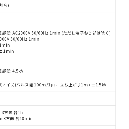
000ppm以下、ポリ臭化ビフェニル類(PBB) 1000ppm以下、ポリ臭化ジフェニルエーテル類(P
割合)
事業取扱商品の中には、本サービスの対象外となる商品もあること
手続きをとります。
キシル) (DEHP)(別名：DOP) 1000ppm以下、フタル酸ブチルベンジル（BBP） 100
(GB/T26572)：
以下、フタル酸ジイソブチル (DIBP) 1000ppm以下
び標準価格照会結果は、記載している更新日時点での社内データに
物を破棄する場合は、完全に破砕するなど、違法に輸出されないよ
(水銀) : 1000ppm、 Cd(カドミウム) : 100ppm、
業用監視および制御機器に対する適用除外項目は除く。
覧された時点での実際の在庫および標準価格とは異なる場合がある
1000ppm、 PBBs(ポリ臭化ビフェニル類) : 1000ppm、 PBDEs(ポリ臭化ジフェニルエーテル類
物質については閾値を超える意図的な使用がないことを確認しています。
上の在庫あり
 1000ppm、 DIBP(フタル酸ジイソブチル) : 1000ppm、 BBP(フタル酸ブチルベンジル) :
品を、核兵器、ミサイル、化学兵器、生物兵器またはその他武器並
チルヘキシル)) : 1000ppm
況および標準価格はお客様のお取引先、またはお客様担当のオムロ
用いたしません。
 AC2000V 50/60Hz 1min (ただし端子ねじ部は除く)
ご相談ください。
は満たないが在庫あり
製品を第三者に販売する場合は、上記1、2および3の内容を当該第
V 50/60Hz 1min
機器販売店や当社販売拠点は「
販売ネットワーク
」をご確認くだ
販売先および販売に係わる関係者が違法に輸出するおそれがある場
用期限
1min
び標準価格結果を当社の事前の承諾なく第三者に漏洩または開示し
え状況などにより、予定月が前後することがあります。
(最新の在庫状況については、お客様のお取引先、またはお客様担当
z 1min
（10物質）のすべてが基準値以下であることを示します。
店・当社販売員にご確認ください)
能（部品リスト作成サービス）をご利用いただくには、I-Webメン
使用状況下において有害物質が外部に漏えいし、環境に深刻な影響を
あります。
機種、また在庫状況の情報を公開していない機種
: 4.5kV
ェブサイト上で当社にご登録された部品リストについて、当社およ
書ダウンロード
す。当社販売部門へお問い合わせください。
品・サービスに関するお客様との取引・商談に必要な範囲で利用す
合意する
キャンセル
書をダウンロードすることができます。
(パルス幅 100ns/1µs、立ち上がり1ns) ±1.5kV
利用者とは、
"個人情報の共同利用に関して"
の「1.共同利用者の
します。
10物質）の非含有証明書
明書（当社基準）
日時点で非含有を証明するもので、過去に遡って非含有を証明するも
m 3方向 各1h
令のフタル酸エステル類４物質の対応では、対応完了までの期間は出
m 3方向 各10min
備考欄に対応日を記載しておりました。
品への在庫切替を完了していることから、特段のことがない限り、20