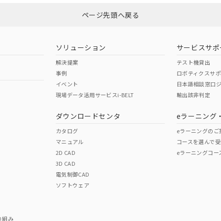
ページ先頭へ戻る
ダウンロードはこちら
型式承認
NK型式承認
ABS型式承認
韓国
（日本
（アメリカ
ソリューション
サービスサポ
舶規格）
船舶規格）
船舶規格）
解決提案
テスト機貸出
事例
ロボティクスサ
No
No
イベント
日本語相談窓口
現場データ活用サービスi-BELT
輸出該非判定
I)
PBBs
PBDEs
DBP
ダウンロードセンタ
eラーニング
この製品の規格認証/適合
その他の認証はこちらのページからご
カタログ
eラーニングのご
マニュアル
コースを選んで受
O
O
O
2D CAD
eラーニングコー
3D CAD
電気制御CAD
在庫等で未対応品が混在する可能性があります。
ソフトウェア
問い合わせください。
この製品のRoHS/REACH対応
り組み