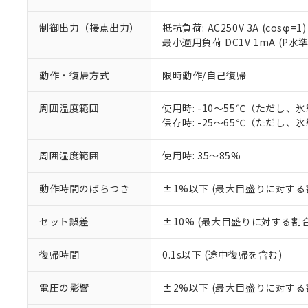
制御出力（接点出力）
抵抗負荷: AC250V 3A (cosφ=1)
最小適用負荷 DC1V 1mA (P水
動作・復帰方式
限時動作/自己復帰
周囲温度範囲
使用時: -10～55℃（ただし、
保存時: -25～65℃（ただし、
※1 対応状況
周囲湿度範囲
使用時: 35～85%
対応済み：EU
動作時間のばらつき
±1%以下 (最大目盛りに対する
対応予定：EU R
対応予定なし：EU
調査・確認中：EU
セット誤差
±10% (最大目盛りに対する割合
ご利用条件
非該当品：ライセ
※1 中国RoHS
仕入先様の事情に
復帰時間
0.1s以下 (途中復帰を含む)
があります。
以下の条件をお読
「○」：最大均質
「×」：最大均質
電圧の影響
±2%以下 (最大目盛りに対する
本サービスは
当社は、これ
*EU RoHS指令（10物
「－」：未確認で
鉛(Pb) 1000ppm以下、
くものです。
う）を輸出ま