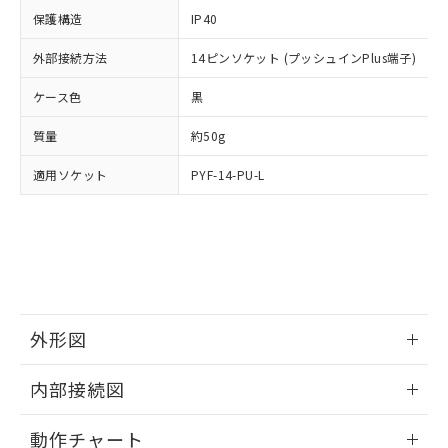
イソブチル) : 1000ppm、 BBP(フタル酸ブチルベンジ
△
一定数には満たないが在庫あり
いよう必要な手段を講じます。
ムロン制御機器販売店・当社販売員に
(DIBP) 1000ppm以下
ル) : 1000ppm、
保護構造
IP40
当社は貴社製品を、核兵器、ミサイ
但し、RoHS指令で産業用監視および制御機器に対する
DEHP(フタル酸ビス(2-エチルヘキシル)) : 1000ppm
ご相談ください。
適用除外項目は除く。
ル、化学兵器、生物兵器またはその他
－
在庫なし(最新の在庫状況につ
オムロン制御機器販売店や当社販売拠
外部接続方法
14ピンソケット (プッシュインPlus端子)
フタル酸エステル類の４物質については閾値を超える意
武器並びにこれらの製造装置等に一切
いては、お客様のお取引先、ま
図的な使用がないことを確認しています。
点は「
販売ネットワーク
」をご確認
※2 環境保護使用期限
使用いたしません。
たはお客様担当のオムロン制御
ケース色
ください。
黒
当社は、貴社製品を第三者に販売する
機器販売店・当社販売員にご確
在庫状況および標準価格結果を当社の
※2 対応予定月
「ｅ」：有害物質（10物質）のすべてが基
場合は、上記1、2および3の内容を当
質量
認ください)
約50g
事前の承諾なく第三者に漏洩または開
準値以下であることを示します。
該第三者に通知します。また当社は、
示しないようお願いします。
部品在庫の切り替え状況などにより、予定
「10」：通常の使用状況下において有害物
適用ソケット
販売先および販売に係わる関係者が違
PYF-14-PU-L
マイパーツ機能（部品リスト作成サー
空
受注生産機種、また在庫状況の
月が前後することがあります。
質が外部に漏えいし、環境に深刻な影響を
法に輸出するおそれがある場合は、取
ビス）をご利用いただくには、I-Web
白
情報を公開していない機種
及ぼさない年数を意味します。
り引きをいたしません。
メンバーズにご登録されている必要が
「－」：未確認です。当社販売部門へお問
あります。
い合わせください。
お客様が当ウェブサイト上で当社にご
※3 非含有証明書ダウンロード
登録された部品リストについて、当社
および当社の共同利用者が、当社の製
下記の非含有証明書をダウンロードするこ
品・サービスに関するお客様との取
外形図
とができます。
合意する
キャンセル
引・商談に必要な範囲で利用すること
をご了承ください。
情報更新：2024/12/23
EU RoHS指令（10物質）の非含有証明書
内部接続図
※当社の共同利用者とは、
"個人情報
51物質の非含有証明書（当社基準）
の共同利用に関して"
の「1.共同利
外形図
情報更新：2024/12/23
※本証明書は発行日時点で非含有を証明す
用者の範囲」に記載されている法人を
動作チャート
るもので、過去に遡って非含有を証明する