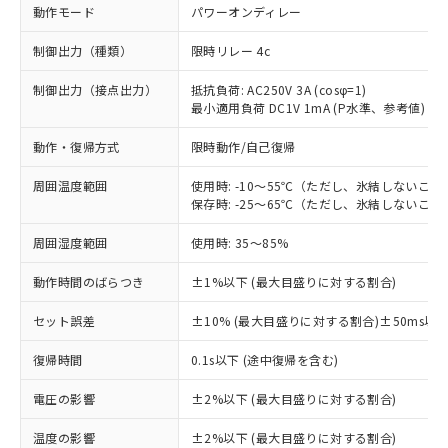
動作モード
パワーオンディレー
制御出力（種類）
限時リレー 4c
制御出力（接点出力）
抵抗負荷: AC250V 3A (cosφ=1)
最小適用負荷 DC1V 1mA (P水準、参考値)
動作・復帰方式
限時動作/自己復帰
周囲温度範囲
使用時: -10～55℃（ただし、氷結しないこと
保存時: -25～65℃（ただし、氷結しないこと
周囲湿度範囲
使用時: 35～85%
動作時間のばらつき
±1%以下 (最大目盛りに対する割合)
セット誤差
±10% (最大目盛りに対する割合)±50ms以
※1 対応状況
復帰時間
0.1s以下 (途中復帰を含む)
対応済み：EU RoHS指令（10物質）の
電圧の影響
±2%以下 (最大目盛りに対する割合)
非含有に対応した製品が提供可能な商品で
す。
温度の影響
±2%以下 (最大目盛りに対する割合)