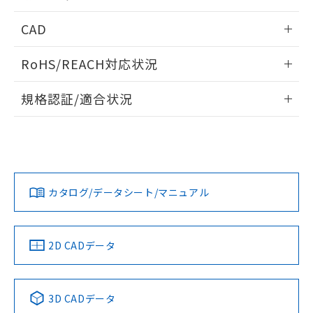
指します。
ものではありません。
内部接続図
情報更新：2024/12/23
CAD
また、RoHS指令のフタル酸エステル類４
物質の対応では、対応完了までの期間は出
動作チャート
ログイン/会員登録いただくと、CADデータをダウンロー
荷製品に未対応品が混在することから備考
RoHS/REACH対応状況
ドすることができます。
欄に対応日を記載しておりました。
既に当社にて対応品への在庫切替を完了
情報更新：2026/7/29
規格認証/適合状況
していることから、特段のことがない限
り、2022年1月12日より割愛しておりま
ログイン/会員登録
EU RoHS
注意事項・凡例
UL認証
す。
CSA認証
CEマーキング
Yes
Yes
Yes
対応状況
対応予定月
※1
※2
ダウンロードデータをご利用いただく前に、以下を必ずお読
みください。
カタログ/データシート/マニュアル
対応済み
ソフトウェアの使用条件
LR型式承認
DNV型式承認
BV型式承認
KR型式承
（イギリス
（ノルウェー
（フランス
（韓国
船舶規格）
船舶規格）
船舶規格）
船舶規格
中国 RoHS
注意事項・凡例
2D CADデータ
Yes
No
No
No
中国 RoHS表
※1 ※2
3D CADデータ