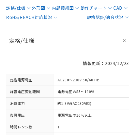
定格/仕様
外形図
内部接続図
動作チャート
CAD
RoHS/REACH対応状況
規格認証/適合状況
定格/仕様
情報更新：2024/12/23
定格電源電圧
AC200～230V 50/60 Hz
許容電圧変動範囲
電源電圧の85～110%
消費電力
約1.8VA(AC230V時)
復帰電圧
電源電圧の10%以上
時間レンジ数
1