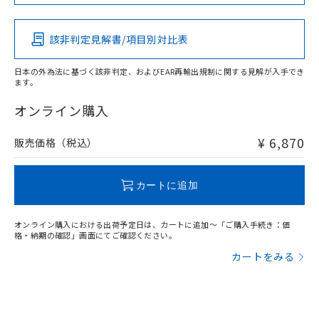
この製品の規格認証/適合状況ページへ
Pb
Hg
Cd
Cr(VI)
その他の認証はこちらのページからご検索ください
該非判定見解書/項目別対比表
X
O
O
O
日本の外為法に基づく該非判定、およびEAR再輸出規制に関する見解が入手でき
ます。
"対応済み"や非含有の記載がされた商品であっても、流通
在庫等で未対応品が混在する可能性があります。
オンライン購入
非含有品が必要な際は、弊社営業部門もしくは販売店へお
問い合わせください。
¥ 6,870
販売価格（税込）
この製品のRoHS/REACH対応状況ページへ
カートに追加
オンライン購入における出荷予定日は、カートに追加～「ご購入手続き：価
格・納期の確認」画面にてご確認ください。
カートをみる