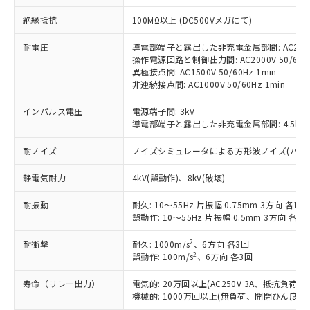
対応予定：EU RoHS指令（10物質）の非含
ご利用条件
絶縁抵抗
100MΩ以上 (DC500Vメガにて)
有に対応した製品に切り替える予定のある
商品です。
耐電圧
導電部端子と露出した非充電金属部間: AC2000V
対応予定なし：EU RoHS指令（10物質）の
操作電源回路と制御出力間: AC2000V 50/60Hz
以下の条件をお読みいただき、同意のうえ
非含有に非対応の商品で、対応品を出す予
異極接点間: AC1500V 50/60Hz 1min
ご利用ください。
定はありません。
非連続接点間: AC1000V 50/60Hz 1min
調査・確認中：EU RoHS指令（10物質）の
本サービスは、当社制御機器事業取扱
※1 中国RoHS○×表
非含有の対応状況を調査中または確認中の
インパルス電圧
電源端子間: 3kV
商品の当社在庫状況および標準価格
商品です。
導電部端子と露出した非充電金属部間: 4.5kV
(税抜)を提供させていただくもので
「○」：最大均質材料含有率が中国RoHSの
非該当品：ライセンス料など無形物で、有
す。
基準値以下であることを示します。
耐ノイズ
ノイズシミュレータによる方形波ノイズ(パルス幅 10
害物質有無と関係のない商品です。
当社制御機器事業取扱商品の中には、
「×」：最大均質材料含有率が中国RoHSの
仕入先様の事情により、非含有部品として
本サービスの対象外となる商品もある
静電気耐力
4kV(誤動作)、8kV(破壊)
基準値を超えていることを示します。
いたものが、含有品と判明した場合などや
当社は、これら貴社製品のうち、外国
ことをご了承ください。
「－」：未確認です。当社販売部門へお問
むを得ず変更することがあります。
為替および外国貿易法に定める商品
在庫状況および標準価格照会結果は、
耐振動
耐久: 10～55Hz 片振幅 0.75mm 3方向 各1h
い合わせください。
（以下｢規制貨物等」という）を輸出
記載している更新日時点での社内デー
誤動作: 10～55Hz 片振幅 0.5mm 3方向 各10
*EU RoHS指令（10物質）：
または国外への提供する場合は、日本
記
タに基づき作成されるものであり、閲
説明
鉛(Pb) 1000ppm以下、 水銀(Hg) 1000ppm以下、 カド
*中国RoHS10物質の基準値 (GB/T26572)：
国政府の輸出許可(または役務取引許
2
耐衝撃
耐久: 1000m/s
、6方向 各3回
号
覧された時点での実際の在庫および標
ミウム(Cd) 100ppm以下、
Pb(鉛) :1000ppm、 Hg(水銀) : 1000ppm、 Cd(カドミウ
2
可)を取得するなどの必要な手続きを
誤動作: 100m/s
、6方向 各3回
六価クロム(Cr(Ⅵ)) 1000ppm以下、ポリ臭化ビフェニル
ム) : 100ppm、
準価格とは異なる場合があることをご
類(PBB) 1000ppm以下、ポリ臭化ジフェニルエーテル類
Cr(Ⅵ)(六価クロム) : 1000ppm、 PBBs(ポリ臭化ビフェ
とります。
了承ください。
(PBDE) 1000ppm以下、フタル酸ビス(2-エチルヘキシ
○
一定数以上の在庫あり
ニル類) : 1000ppm、 PBDEs(ポリ臭化ジフェニルエーテ
寿命（リレー出力）
電気的: 20万回以上(AC250V 3A、抵抗負荷
当社は規制貨物を破棄する場合は、完
ル) (DEHP)(別名：DOP) 1000ppm以下、フタル酸ブチ
正式な納期状況および標準価格はお客
ル類) : 1000ppm、
機械的: 1000万回以上(無負荷、開閉ひん度180
ルベンジル（BBP） 1000ppm以下、フタル酸ジブチル
全に破砕するなど、違法に輸出されな
DBP(フタル酸ジブチル) : 1000ppm、 DIBP(フタル酸ジ
様のお取引先、またはお客様担当のオ
（DBP） 1000ppm以下、フタル酸ジイソブチル