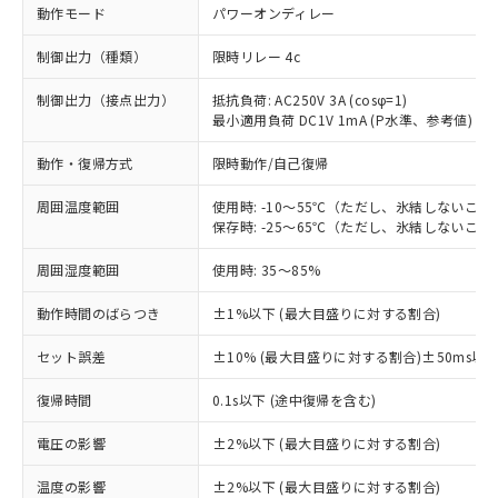
動作モード
パワーオンディレー
制御出力（種類）
限時リレー 4c
制御出力（接点出力）
抵抗負荷: AC250V 3A (cosφ=1)
最小適用負荷 DC1V 1mA (P水準、参考値)
動作・復帰方式
限時動作/自己復帰
周囲温度範囲
使用時: -10～55℃（ただし、氷結しないこと
保存時: -25～65℃（ただし、氷結しないこと
周囲湿度範囲
使用時: 35～85%
動作時間のばらつき
±1%以下 (最大目盛りに対する割合)
セット誤差
±10% (最大目盛りに対する割合)±50ms以
※1 対応状況
復帰時間
0.1s以下 (途中復帰を含む)
対応済み：EU RoHS指令（10物質）の
電圧の影響
±2%以下 (最大目盛りに対する割合)
非含有に対応した製品が提供可能な商品で
す。
温度の影響
±2%以下 (最大目盛りに対する割合)