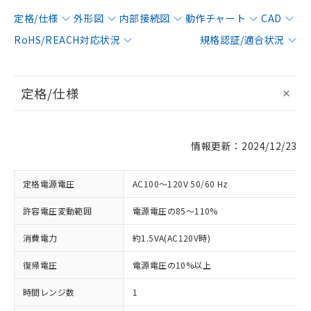
定格/仕様
外形図
内部接続図
動作チャート
CAD
RoHS/REACH対応状況
規格認証/適合状況
定格/仕様
情報更新：2024/12/23
定格電源電圧
AC100～120V 50/60 Hz
許容電圧変動範囲
電源電圧の85～110%
消費電力
約1.5VA(AC120V時)
復帰電圧
電源電圧の10%以上
時間レンジ数
1