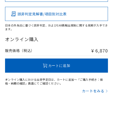
この製品の規格認証/適合状況ページへ
Pb
Hg
Cd
Cr(VI)
その他の認証はこちらのページからご検索ください
該非判定見解書/項目別対比表
X
O
O
O
日本の外為法に基づく該非判定、およびEAR再輸出規制に関する見解が入手でき
ます。
"対応済み"や非含有の記載がされた商品であっても、流通
在庫等で未対応品が混在する可能性があります。
オンライン購入
非含有品が必要な際は、弊社営業部門もしくは販売店へお
問い合わせください。
¥ 6,870
販売価格（税込）
この製品のRoHS/REACH対応状況ページへ
カートに追加
オンライン購入における出荷予定日は、カートに追加～「ご購入手続き：価
格・納期の確認」画面にてご確認ください。
カートをみる