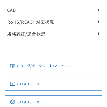
指します。
ものではありません。
内部接続図
情報更新：2024/12/23
CAD
また、RoHS指令のフタル酸エステル類４
物質の対応では、対応完了までの期間は出
動作チャート
ログイン/会員登録いただくと、CADデータをダウンロー
荷製品に未対応品が混在することから備考
RoHS/REACH対応状況
ドすることができます。
欄に対応日を記載しておりました。
既に当社にて対応品への在庫切替を完了
情報更新：2026/7/29
規格認証/適合状況
していることから、特段のことがない限
り、2022年1月12日より割愛しておりま
ログイン/会員登録
EU RoHS
注意事項・凡例
UL認証
す。
CSA認証
CEマーキング
Yes
Yes
Yes
対応状況
対応予定月
※1
※2
ダウンロードデータをご利用いただく前に、以下を必ずお読
みください。
カタログ/データシート/マニュアル
対応済み
ソフトウェアの使用条件
LR型式承認
DNV型式承認
BV型式承認
KR型式承
（イギリス
（ノルウェー
（フランス
（韓国
船舶規格）
船舶規格）
船舶規格）
船舶規格
中国 RoHS
注意事項・凡例
2D CADデータ
Yes
No
No
No
中国 RoHS表
※1 ※2
3D CADデータ