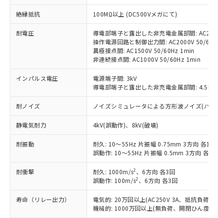
対応予定：EU RoHS指令（10物質）の非含
ご利用条件
絶縁抵抗
100MΩ以上 (DC500Vメガにて)
有に対応した製品に切り替える予定のある
商品です。
耐電圧
導電部端子と露出した非充電金属部間: AC2000V
対応予定なし：EU RoHS指令（10物質）の
操作電源回路と制御出力間: AC2000V 50/60Hz
以下の条件をお読みいただき、同意のうえ
非含有に非対応の商品で、対応品を出す予
異極接点間: AC1500V 50/60Hz 1min
ご利用ください。
定はありません。
非連続接点間: AC1000V 50/60Hz 1min
調査・確認中：EU RoHS指令（10物質）の
本サービスは、当社制御機器事業取扱
※1 中国RoHS○×表
非含有の対応状況を調査中または確認中の
インパルス電圧
電源端子間: 3kV
商品の当社在庫状況および標準価格
商品です。
導電部端子と露出した非充電金属部間: 4.5kV
(税抜)を提供させていただくもので
「○」：最大均質材料含有率が中国RoHSの
非該当品：ライセンス料など無形物で、有
す。
基準値以下であることを示します。
耐ノイズ
ノイズシミュレータによる方形波ノイズ(パルス幅 10
害物質有無と関係のない商品です。
当社制御機器事業取扱商品の中には、
「×」：最大均質材料含有率が中国RoHSの
仕入先様の事情により、非含有部品として
本サービスの対象外となる商品もある
静電気耐力
4kV(誤動作)、8kV(破壊)
基準値を超えていることを示します。
いたものが、含有品と判明した場合などや
当社は、これら貴社製品のうち、外国
ことをご了承ください。
「－」：未確認です。当社販売部門へお問
むを得ず変更することがあります。
為替および外国貿易法に定める商品
在庫状況および標準価格照会結果は、
耐振動
耐久: 10～55Hz 片振幅 0.75mm 3方向 各1h
い合わせください。
（以下｢規制貨物等」という）を輸出
記載している更新日時点での社内デー
誤動作: 10～55Hz 片振幅 0.5mm 3方向 各10
*EU RoHS指令（10物質）：
または国外への提供する場合は、日本
記
タに基づき作成されるものであり、閲
説明
鉛(Pb) 1000ppm以下、 水銀(Hg) 1000ppm以下、 カド
*中国RoHS10物質の基準値 (GB/T26572)：
国政府の輸出許可(または役務取引許
2
耐衝撃
耐久: 1000m/s
、6方向 各3回
号
覧された時点での実際の在庫および標
ミウム(Cd) 100ppm以下、
Pb(鉛) :1000ppm、 Hg(水銀) : 1000ppm、 Cd(カドミウ
2
可)を取得するなどの必要な手続きを
誤動作: 100m/s
、6方向 各3回
六価クロム(Cr(Ⅵ)) 1000ppm以下、ポリ臭化ビフェニル
ム) : 100ppm、
準価格とは異なる場合があることをご
類(PBB) 1000ppm以下、ポリ臭化ジフェニルエーテル類
Cr(Ⅵ)(六価クロム) : 1000ppm、 PBBs(ポリ臭化ビフェ
とります。
了承ください。
(PBDE) 1000ppm以下、フタル酸ビス(2-エチルヘキシ
○
一定数以上の在庫あり
ニル類) : 1000ppm、 PBDEs(ポリ臭化ジフェニルエーテ
寿命（リレー出力）
電気的: 20万回以上(AC250V 3A、抵抗負荷
当社は規制貨物を破棄する場合は、完
ル) (DEHP)(別名：DOP) 1000ppm以下、フタル酸ブチ
正式な納期状況および標準価格はお客
ル類) : 1000ppm、
機械的: 1000万回以上(無負荷、開閉ひん度180
ルベンジル（BBP） 1000ppm以下、フタル酸ジブチル
全に破砕するなど、違法に輸出されな
DBP(フタル酸ジブチル) : 1000ppm、 DIBP(フタル酸ジ
様のお取引先、またはお客様担当のオ
（DBP） 1000ppm以下、フタル酸ジイソブチル