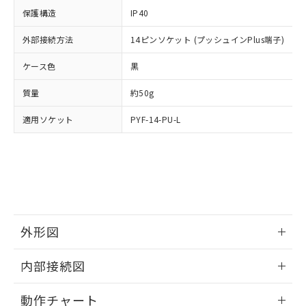
イソブチル) : 1000ppm、 BBP(フタル酸ブチルベンジ
△
一定数には満たないが在庫あり
いよう必要な手段を講じます。
ムロン制御機器販売店・当社販売員に
(DIBP) 1000ppm以下
ル) : 1000ppm、
保護構造
IP40
当社は貴社製品を、核兵器、ミサイ
但し、RoHS指令で産業用監視および制御機器に対する
DEHP(フタル酸ビス(2-エチルヘキシル)) : 1000ppm
ご相談ください。
適用除外項目は除く。
ル、化学兵器、生物兵器またはその他
－
在庫なし(最新の在庫状況につ
オムロン制御機器販売店や当社販売拠
外部接続方法
14ピンソケット (プッシュインPlus端子)
フタル酸エステル類の４物質については閾値を超える意
武器並びにこれらの製造装置等に一切
いては、お客様のお取引先、ま
図的な使用がないことを確認しています。
点は「
販売ネットワーク
」をご確認
※2 環境保護使用期限
使用いたしません。
たはお客様担当のオムロン制御
ケース色
ください。
黒
当社は、貴社製品を第三者に販売する
機器販売店・当社販売員にご確
在庫状況および標準価格結果を当社の
※2 対応予定月
「ｅ」：有害物質（10物質）のすべてが基
場合は、上記1、2および3の内容を当
質量
認ください)
約50g
事前の承諾なく第三者に漏洩または開
準値以下であることを示します。
該第三者に通知します。また当社は、
示しないようお願いします。
部品在庫の切り替え状況などにより、予定
「10」：通常の使用状況下において有害物
適用ソケット
販売先および販売に係わる関係者が違
PYF-14-PU-L
マイパーツ機能（部品リスト作成サー
空
受注生産機種、また在庫状況の
月が前後することがあります。
質が外部に漏えいし、環境に深刻な影響を
法に輸出するおそれがある場合は、取
ビス）をご利用いただくには、I-Web
白
情報を公開していない機種
及ぼさない年数を意味します。
り引きをいたしません。
メンバーズにご登録されている必要が
「－」：未確認です。当社販売部門へお問
あります。
い合わせください。
お客様が当ウェブサイト上で当社にご
※3 非含有証明書ダウンロード
登録された部品リストについて、当社
および当社の共同利用者が、当社の製
下記の非含有証明書をダウンロードするこ
品・サービスに関するお客様との取
外形図
とができます。
合意する
キャンセル
引・商談に必要な範囲で利用すること
をご了承ください。
情報更新：2024/12/23
EU RoHS指令（10物質）の非含有証明書
内部接続図
※当社の共同利用者とは、
"個人情報
51物質の非含有証明書（当社基準）
の共同利用に関して"
の「1.共同利
外形図
情報更新：2024/12/23
※本証明書は発行日時点で非含有を証明す
用者の範囲」に記載されている法人を
動作チャート
るもので、過去に遡って非含有を証明する