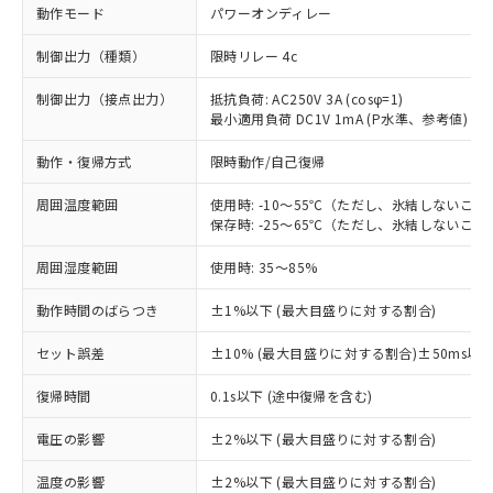
動作モード
パワーオンディレー
制御出力（種類）
限時リレー 4c
制御出力（接点出力）
抵抗負荷: AC250V 3A (cosφ=1)
最小適用負荷 DC1V 1mA (P水準、参考値)
動作・復帰方式
限時動作/自己復帰
周囲温度範囲
使用時: -10～55℃（ただし、氷結しないこと
保存時: -25～65℃（ただし、氷結しないこと
周囲湿度範囲
使用時: 35～85%
動作時間のばらつき
±1%以下 (最大目盛りに対する割合)
セット誤差
±10% (最大目盛りに対する割合)±50ms以
※1 対応状況
復帰時間
0.1s以下 (途中復帰を含む)
対応済み：EU RoHS指令（10物質）の
電圧の影響
±2%以下 (最大目盛りに対する割合)
非含有に対応した製品が提供可能な商品で
す。
温度の影響
±2%以下 (最大目盛りに対する割合)