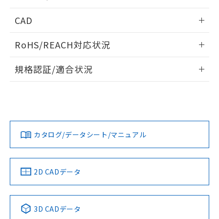
指します。
ものではありません。
内部接続図
情報更新：2024/12/23
CAD
また、RoHS指令のフタル酸エステル類４
物質の対応では、対応完了までの期間は出
動作チャート
ログイン/会員登録いただくと、CADデータをダウンロー
荷製品に未対応品が混在することから備考
RoHS/REACH対応状況
ドすることができます。
欄に対応日を記載しておりました。
既に当社にて対応品への在庫切替を完了
情報更新：2026/7/29
規格認証/適合状況
していることから、特段のことがない限
り、2022年1月12日より割愛しておりま
ログイン/会員登録
EU RoHS
注意事項・凡例
UL認証
す。
CSA認証
CEマーキング
Yes
Yes
Yes
対応状況
対応予定月
※1
※2
ダウンロードデータをご利用いただく前に、以下を必ずお読
みください。
カタログ/データシート/マニュアル
対応済み
ソフトウェアの使用条件
LR型式承認
DNV型式承認
BV型式承認
KR型式承
（イギリス
（ノルウェー
（フランス
（韓国
船舶規格）
船舶規格）
船舶規格）
船舶規格
中国 RoHS
注意事項・凡例
2D CADデータ
Yes
No
No
No
中国 RoHS表
※1 ※2
3D CADデータ