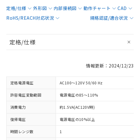
定格/仕様
外形図
内部接続図
動作チャート
CAD
RoHS/REACH対応状況
規格認証/適合状況
定格/仕様
情報更新：2024/12/23
定格電源電圧
AC100～120V 50/60 Hz
許容電圧変動範囲
電源電圧の85～110%
消費電力
約1.5VA(AC120V時)
復帰電圧
電源電圧の10%以上
時間レンジ数
1