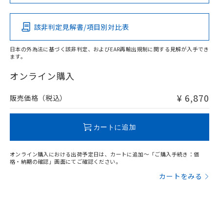
この製品の規格認証/適合状況ページへ
Pb
Hg
Cd
Cr(VI)
その他の認証はこちらのページからご検索ください
該非判定見解書/項目別対比表
X
O
O
O
日本の外為法に基づく該非判定、およびEAR再輸出規制に関する見解が入手でき
ます。
"対応済み"や非含有の記載がされた商品であっても、流通
在庫等で未対応品が混在する可能性があります。
オンライン購入
非含有品が必要な際は、弊社営業部門もしくは販売店へお
問い合わせください。
¥ 6,870
販売価格（税込）
この製品のRoHS/REACH対応状況ページへ
カートに追加
オンライン購入における出荷予定日は、カートに追加～「ご購入手続き：価
格・納期の確認」画面にてご確認ください。
カートをみる