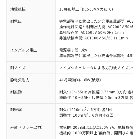
対応予定：EU RoHS指令（10物質）の非含
ご利用条件
絶縁抵抗
100MΩ以上 (DC500Vメガにて)
有に対応した製品に切り替える予定のある
商品です。
耐電圧
導電部端子と露出した非充電金属部間: AC2000V
対応予定なし：EU RoHS指令（10物質）の
操作電源回路と制御出力間: AC2000V 50/60Hz
以下の条件をお読みいただき、同意のうえ
非含有に非対応の商品で、対応品を出す予
異極接点間: AC1500V 50/60Hz 1min
ご利用ください。
定はありません。
非連続接点間: AC1000V 50/60Hz 1min
調査・確認中：EU RoHS指令（10物質）の
本サービスは、当社制御機器事業取扱
※1 中国RoHS○×表
非含有の対応状況を調査中または確認中の
インパルス電圧
電源端子間: 3kV
商品の当社在庫状況および標準価格
商品です。
導電部端子と露出した非充電金属部間: 4.5kV
(税抜)を提供させていただくもので
「○」：最大均質材料含有率が中国RoHSの
非該当品：ライセンス料など無形物で、有
す。
基準値以下であることを示します。
耐ノイズ
ノイズシミュレータによる方形波ノイズ(パルス幅 10
害物質有無と関係のない商品です。
当社制御機器事業取扱商品の中には、
「×」：最大均質材料含有率が中国RoHSの
仕入先様の事情により、非含有部品として
本サービスの対象外となる商品もある
静電気耐力
4kV(誤動作)、8kV(破壊)
基準値を超えていることを示します。
いたものが、含有品と判明した場合などや
当社は、これら貴社製品のうち、外国
ことをご了承ください。
「－」：未確認です。当社販売部門へお問
むを得ず変更することがあります。
為替および外国貿易法に定める商品
在庫状況および標準価格照会結果は、
耐振動
耐久: 10～55Hz 片振幅 0.75mm 3方向 各1h
い合わせください。
（以下｢規制貨物等」という）を輸出
記載している更新日時点での社内デー
誤動作: 10～55Hz 片振幅 0.5mm 3方向 各10
*EU RoHS指令（10物質）：
または国外への提供する場合は、日本
記
タに基づき作成されるものであり、閲
説明
鉛(Pb) 1000ppm以下、 水銀(Hg) 1000ppm以下、 カド
*中国RoHS10物質の基準値 (GB/T26572)：
国政府の輸出許可(または役務取引許
2
耐衝撃
耐久: 1000m/s
、6方向 各3回
号
覧された時点での実際の在庫および標
ミウム(Cd) 100ppm以下、
Pb(鉛) :1000ppm、 Hg(水銀) : 1000ppm、 Cd(カドミウ
2
可)を取得するなどの必要な手続きを
誤動作: 100m/s
、6方向 各3回
六価クロム(Cr(Ⅵ)) 1000ppm以下、ポリ臭化ビフェニル
ム) : 100ppm、
準価格とは異なる場合があることをご
類(PBB) 1000ppm以下、ポリ臭化ジフェニルエーテル類
Cr(Ⅵ)(六価クロム) : 1000ppm、 PBBs(ポリ臭化ビフェ
とります。
了承ください。
(PBDE) 1000ppm以下、フタル酸ビス(2-エチルヘキシ
○
一定数以上の在庫あり
ニル類) : 1000ppm、 PBDEs(ポリ臭化ジフェニルエーテ
寿命（リレー出力）
電気的: 20万回以上(AC250V 3A、抵抗負荷
当社は規制貨物を破棄する場合は、完
ル) (DEHP)(別名：DOP) 1000ppm以下、フタル酸ブチ
正式な納期状況および標準価格はお客
ル類) : 1000ppm、
機械的: 1000万回以上(無負荷、開閉ひん度180
ルベンジル（BBP） 1000ppm以下、フタル酸ジブチル
全に破砕するなど、違法に輸出されな
DBP(フタル酸ジブチル) : 1000ppm、 DIBP(フタル酸ジ
様のお取引先、またはお客様担当のオ
（DBP） 1000ppm以下、フタル酸ジイソブチル