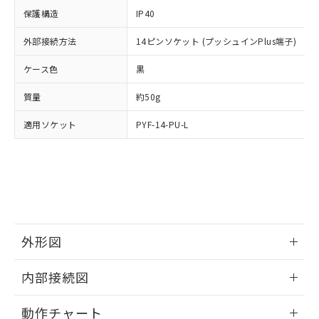
イソブチル) : 1000ppm、 BBP(フタル酸ブチルベンジ
△
一定数には満たないが在庫あり
いよう必要な手段を講じます。
ムロン制御機器販売店・当社販売員に
(DIBP) 1000ppm以下
ル) : 1000ppm、
保護構造
IP40
当社は貴社製品を、核兵器、ミサイ
但し、RoHS指令で産業用監視および制御機器に対する
DEHP(フタル酸ビス(2-エチルヘキシル)) : 1000ppm
ご相談ください。
適用除外項目は除く。
ル、化学兵器、生物兵器またはその他
－
在庫なし(最新の在庫状況につ
オムロン制御機器販売店や当社販売拠
外部接続方法
14ピンソケット (プッシュインPlus端子)
フタル酸エステル類の４物質については閾値を超える意
武器並びにこれらの製造装置等に一切
いては、お客様のお取引先、ま
図的な使用がないことを確認しています。
点は「
販売ネットワーク
」をご確認
※2 環境保護使用期限
使用いたしません。
たはお客様担当のオムロン制御
ケース色
ください。
黒
当社は、貴社製品を第三者に販売する
機器販売店・当社販売員にご確
在庫状況および標準価格結果を当社の
※2 対応予定月
「ｅ」：有害物質（10物質）のすべてが基
場合は、上記1、2および3の内容を当
質量
認ください)
約50g
事前の承諾なく第三者に漏洩または開
準値以下であることを示します。
該第三者に通知します。また当社は、
示しないようお願いします。
部品在庫の切り替え状況などにより、予定
「10」：通常の使用状況下において有害物
適用ソケット
販売先および販売に係わる関係者が違
PYF-14-PU-L
マイパーツ機能（部品リスト作成サー
空
受注生産機種、また在庫状況の
月が前後することがあります。
質が外部に漏えいし、環境に深刻な影響を
法に輸出するおそれがある場合は、取
ビス）をご利用いただくには、I-Web
白
情報を公開していない機種
及ぼさない年数を意味します。
り引きをいたしません。
メンバーズにご登録されている必要が
「－」：未確認です。当社販売部門へお問
あります。
い合わせください。
お客様が当ウェブサイト上で当社にご
※3 非含有証明書ダウンロード
登録された部品リストについて、当社
および当社の共同利用者が、当社の製
下記の非含有証明書をダウンロードするこ
品・サービスに関するお客様との取
外形図
とができます。
合意する
キャンセル
引・商談に必要な範囲で利用すること
をご了承ください。
情報更新：2024/12/23
EU RoHS指令（10物質）の非含有証明書
内部接続図
※当社の共同利用者とは、
"個人情報
51物質の非含有証明書（当社基準）
の共同利用に関して"
の「1.共同利
外形図
情報更新：2024/12/23
※本証明書は発行日時点で非含有を証明す
用者の範囲」に記載されている法人を
動作チャート
るもので、過去に遡って非含有を証明する