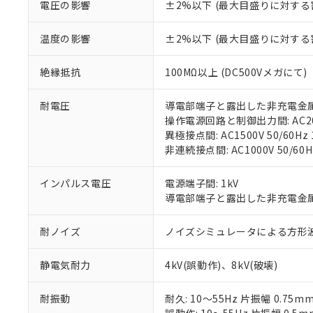
電圧の影響
±2%以下 (最大目盛りに対する
「－」：未確認で
鉛(Pb) 1000ppm以下、
くものです。
う）を輸出ま
記
説明
六価クロム(Cr(Ⅵ)) 1
当社制御機器
などの必要な
フタル酸ビス(2-エチルヘ
号
*中国RoHS10物質の基準値 
温度の影響
±2%以下 (最大目盛りに対する
ル（DBP） 1000ppm
在庫状況およ
当社は規制貨
Pb(鉛) :1000ppm、 Hg
但し、RoHS指令で産
のであり、閲
ます。
Cr(Ⅵ)(六価クロム) : 
フタル酸エステル類の４
○
一定数以
DBP(フタル酸ジブチル) :
い。
当社は貴社製
絶縁抵抗
100MΩ以上 (DC500Vメガにて)
DEHP(フタル酸ビス(2-エ
正式な納期状
置等に一切使
当社販売員に
※2 対応予定月
△
一定数に
当社は、貴社
耐電圧
導電部端子と露出した非充電金属部間:
オムロン制御
また当社は、
※2 環境保護使
操作電源回路と制御出力間: AC2000
在庫状況およ
部品在庫の切り替
たしません。
－
在庫なし
異極接点間: AC1500V 50/60Hz 
す。
「ｅ」：有害物質
機器販売
非連続接点間: AC1000V 50/60H
マイパーツ機
「10」：通常の
ている必要が
味します。
空
受注生産
インパルス電圧
電源端子間: 1kV
お客様が当ウ
※3 非含有証明
「－」：未確認で
白
導電部端子と露出した非充電金属部間
が、当社の製
さい。
下記の非含有証明
耐ノイズ
ノイズシミュレータによる方形波ノイズ
※当社の共同
いる法人を指
EU RoHS指令（
51物質の非含有証
静電気耐力
4kV(誤動作)、8kV(破壊)
※本証明書は発行
また、RoHS指
耐振動
耐久: 10～55Hz 片振幅 0.75m
混在することから