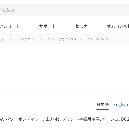
ウンロード
サポート
セミナ
オムロンの
イッチ
>
アナログタイマ
>
H3Y
>
形式セレクタ
>
H3Y-4-0 DC24 1S
日本語
English
パワーオンディレー, 出力 4c, プリント基板用端子, ベージュ, DC2