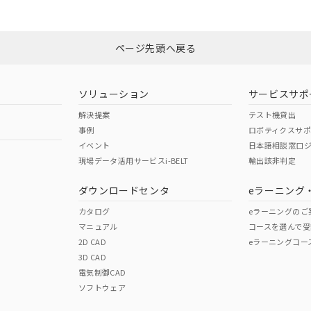
Yes
N/A
非含有証明書
※3
ページ先頭へ戻る
ダウンロードはこちら
型式承認
NK型式承認
ABS型式承認
韓国
（日本
（アメリカ
ソリューション
サービスサポ
舶規格）
船舶規格）
船舶規格）
解決提案
テスト機貸出
事例
ロボティクスサ
No
No
イベント
日本語相談窓口
現場データ活用サービスi-BELT
輸出該非判定
I)
PBBs
PBDEs
DBP
ダウンロードセンタ
eラーニング
この製品の規格認証/適合
その他の認証はこちらのページからご
カタログ
eラーニングのご
マニュアル
コースを選んで受
O
O
O
2D CAD
eラーニングコー
3D CAD
電気制御CAD
在庫等で未対応品が混在する可能性があります。
ソフトウェア
問い合わせください。