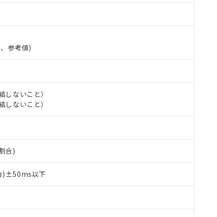
準、参考値)
氷結しないこと）
氷結しないこと）
 RoHS指令（10物質）の非含有に対応した製品が提供可能な商品です
oHS指令（10物質）の非含有に対応した製品に切り替える予定のある
割合)
 RoHS指令（10物質）の非含有に非対応の商品で、対応品を出す予
 RoHS指令（10物質）の非含有の対応状況を調査中または確認中の
)±50ms以下
ンス料など無形物で、有害物質有無と関係のない商品です。
○×表
より、非含有部品としていたものが、含有品と判明した場合などやむ
みいただき、同意のうえご利用ください。
材料含有率が中国RoHSの基準値以下であることを示します。
材料含有率が中国RoHSの基準値を超えていることを示します。
、当社制御機器事業取扱商品の当社在庫状況および標準価格(税抜)
ら貴社製品のうち、外国為替および外国貿易法に定める商品（以下｢
質）：