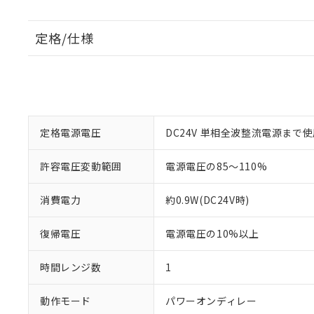
定格/仕様
定格電源電圧
DC24V 単相全波整流電源まで
許容電圧変動範囲
電源電圧の85～110%
消費電力
約0.9W(DC24V時)
復帰電圧
電源電圧の10%以上
時間レンジ数
1
動作モード
パワーオンディレー