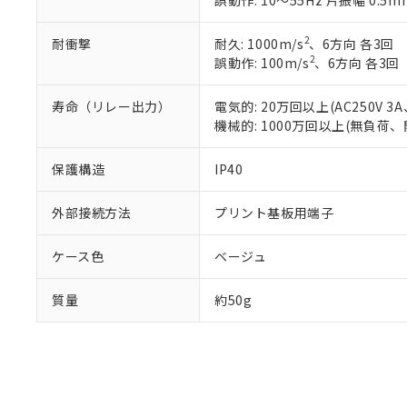
誤動作: 10～55Hz 片振幅 0.5m
既に当社にて対応
り割愛しておりま
2
耐衝撃
耐久: 1000m/s
、6方向 各3回
2
誤動作: 100m/s
、6方向 各3回
寿命（リレー出力）
電気的: 20万回以上(AC250V
機械的: 1000万回以上(無負荷、
保護構造
IP40
外部接続方法
プリント基板用端子
ケース色
ベージュ
質量
約50g