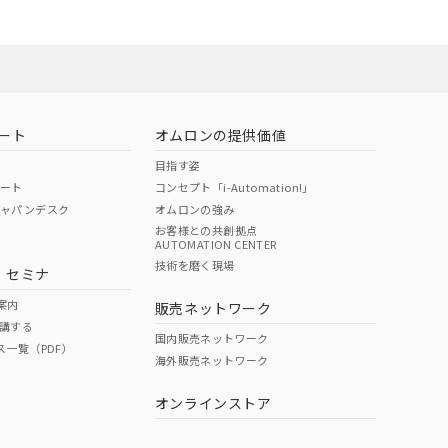
ート
オムロンの提供価値
目指す姿
ポート
コンセプト「i-Automation!」
ジャパンデスク
オムロンの強み
お客様との共創拠点
AUTOMATION CENTER
DIBP
BBP
DEHP
環境保護
技術を磨く現場
・セミナ
状況ページへ
使用期限
検索ください
案内
販売ネットワーク
講する
O
O
O
10
国内販売ネットワーク
ス一覧（PDF）
海外販売ネットワーク
オンラインストア