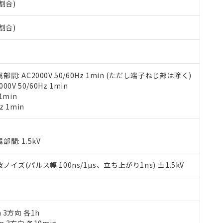
割合)
す。当社販売部門へお問い合わせください。
 水銀(Hg) 1000ppm以下、 カドミウム(Cd) 100ppm以下、
たは国外への提供する場合は、日本国政府の輸出許可(または役務取
000ppm以下、ポリ臭化ビフェニル類(PBB) 1000ppm以下、ポリ臭化ジフェニルエーテル類(P
事業取扱商品の中には、本サービスの対象外となる商品もあること
手続きをとります。
キシル) (DEHP)(別名：DOP) 1000ppm以下、フタル酸ブチルベンジル（BBP） 100
(GB/T26572)：
割合)
以下、フタル酸ジイソブチル (DIBP) 1000ppm以下
び標準価格照会結果は、記載している更新日時点での社内データに
物を破棄する場合は、完全に破砕するなど、違法に輸出されないよ
(水銀) : 1000ppm、 Cd(カドミウム) : 100ppm、
業用監視および制御機器に対する適用除外項目は除く。
覧された時点での実際の在庫および標準価格とは異なる場合がある
1000ppm、 PBBs(ポリ臭化ビフェニル類) : 1000ppm、 PBDEs(ポリ臭化ジフェニルエーテル類
物質については閾値を超える意図的な使用がないことを確認しています。
上の在庫あり
 1000ppm、 DIBP(フタル酸ジイソブチル) : 1000ppm、 BBP(フタル酸ブチルベンジル) :
品を、核兵器、ミサイル、化学兵器、生物兵器またはその他武器並
チルヘキシル)) : 1000ppm
況および標準価格はお客様のお取引先、またはお客様担当のオムロ
用いたしません。
ご相談ください。
は満たないが在庫あり
製品を第三者に販売する場合は、上記1、2および3の内容を当該第
 AC2000V 50/60Hz 1min (ただし端子ねじ部は除く)
機器販売店や当社販売拠点は「
販売ネットワーク
」をご確認くだ
販売先および販売に係わる関係者が違法に輸出するおそれがある場
用期限
V 50/60Hz 1min
び標準価格結果を当社の事前の承諾なく第三者に漏洩または開示し
え状況などにより、予定月が前後することがあります。
(最新の在庫状況については、お客様のお取引先、またはお客様担当
1min
（10物質）のすべてが基準値以下であることを示します。
店・当社販売員にご確認ください)
z 1min
能（部品リスト作成サービス）をご利用いただくには、I-Webメン
使用状況下において有害物質が外部に漏えいし、環境に深刻な影響を
あります。
機種、また在庫状況の情報を公開していない機種
ェブサイト上で当社にご登録された部品リストについて、当社およ
書ダウンロード
す。当社販売部門へお問い合わせください。
: 1.5kV
品・サービスに関するお客様との取引・商談に必要な範囲で利用す
合意する
キャンセル
書をダウンロードすることができます。
(パルス幅 100ns/1µs、立ち上がり1ns) ±1.5kV
利用者とは、
"個人情報の共同利用に関して"
の「1.共同利用者の
します。
10物質）の非含有証明書
明書（当社基準）
日時点で非含有を証明するもので、過去に遡って非含有を証明するも
令のフタル酸エステル類４物質の対応では、対応完了までの期間は出
m 3方向 各1h
備考欄に対応日を記載しておりました。