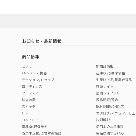
Yes
Yes
Yes
対応状況
対応予定月
※1
※2
対応済み
LR型式承認
DNV型式承認
BV型式承認
KR
（イギリス
（ノルウェー
（フランス
（
お知らせ・最新情報
中国 RoHS
注意事項・凡例
船舶規格）
船舶規格）
船舶規格）
船
商品情報
Yes
No
No
No
中国 RoHS表
※1 ※2
センサ
新商品情報
FAシステム機器
在庫状況/標準価格
Pb
Hg
Cd
Cr(V
モーション/ドライブ
生産終了品/推奨代替品
ロボティクス
特設サイト
セーフティ
動画ライブラリ
検査装置
規格認証/適合
X
O
O
O
スイッチ
RoHS/REACH対応
リレー
カタログ/マニュアル訂正
コントロール
技術解説
"対応済み"や非含有の記載がされた商品であっても、流通
電源/周辺機器他
使用上の注意事項
非含有品が必要な際は、弊社営業部門もしくは販売店へお
省エネ支援/環境対策機器
製品に関するFAQ