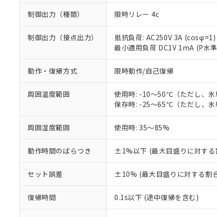
制御出力（種類）
限時リレー 4c
制御出力（接点出力）
抵抗負荷: AC250V 3A (cosφ=1)
最小適用負荷 DC1V 1mA (P水
動作・復帰方式
限時動作/自己復帰
周囲温度範囲
使用時: -10～50℃（ただし、
保存時: -25～65℃（ただし、
※1 対応状況
周囲湿度範囲
使用時: 35～85%
対応済み：EU
対応予定：EU R
動作時間のばらつき
±1%以下 (最大目盛りに対する
対応予定なし：EU
調査・確認中：EU
ご利用条件
セット誤差
±10% (最大目盛りに対する割合
非該当品：ライセ
※1 中国RoHS
仕入先様の事情に
があります。
以下の条件をお読
復帰時間
0.1s以下 (途中復帰を含む)
「○」：最大均質
「×」：最大均質
本サービスは
当社は、これ
*EU RoHS指令（10物