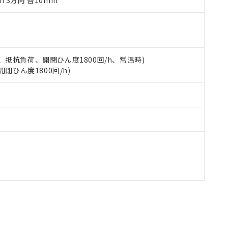
m 3方向 各10min
品への在庫切替を完了していることから、特段のことがない限り、20
す。
 3A、抵抗負荷、開閉ひん度1800回/h、常温時)
開閉ひん度1800回/h)