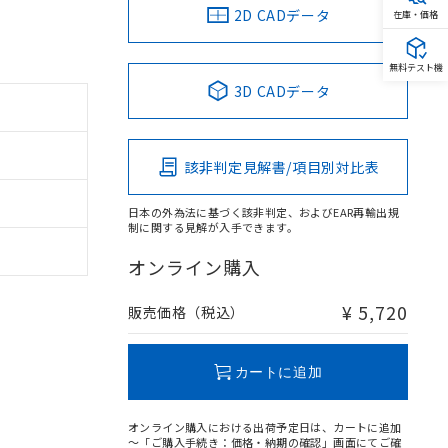
2D CADデータ
在庫・価格
無料テスト機
3D CADデータ
該非判定見解書/項目別対比表
日本の外為法に基づく該非判定、およびEAR再輸出規
制に関する見解が入手できます。
オンライン購入
¥ 5,720
販売価格（税込）
カートに追加
オンライン購入における出荷予定日は、カートに追加
～「ご購入手続き：価格・納期の確認」画面にてご確