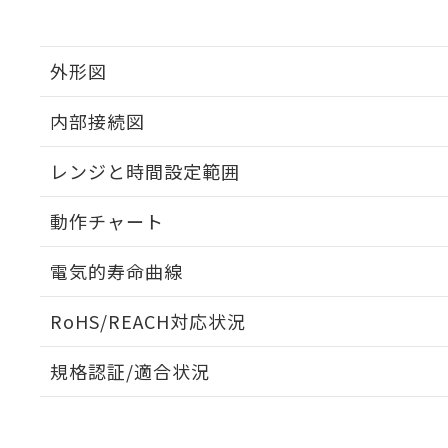
外形図
内部接続図
外形図
レンジと時間設定範囲
内部接続図
動作チャート
レンジと時間設定範囲
電気的寿命曲線
動作チャート
RoHS/REACH対応状況
電気的寿命曲線
規格認証/適合状況
EU RoHS
注意事項・凡例
UL認証
CSA認証
CEマーキング