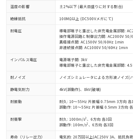
す。
温度の影響
±2%以下 (最大目盛りに対する割合)
対応予定：EU RoHS指令（10物質）の非含
ご利用条件
有に対応した製品に切り替える予定のある
絶縁抵抗
100MΩ以上 (DC500Vメガにて)
商品です。
対応予定なし：EU RoHS指令（10物質）の
耐電圧
導電部端子と露出した非充電金属部間: AC2000V
以下の条件をお読みいただき、同意のうえ
非含有に非対応の商品で、対応品を出す予
操作電源回路と制御出力間: AC2000V 50/60Hz
ご利用ください。
異極接点間: AC1500V 50/60Hz 1min
定はありません。
非連続接点間: AC1000V 50/60Hz 1min
調査・確認中：EU RoHS指令（10物質）の
本サービスは、当社制御機器事業取扱
※1 中国RoHS○×表
非含有の対応状況を調査中または確認中の
商品の当社在庫状況および標準価格
インパルス電圧
電源端子間: 3kV
商品です。
(税抜)を提供させていただくもので
導電部端子と露出した非充電金属部間: 4.5kV
「○」：最大均質材料含有率が中国RoHSの
非該当品：ライセンス料など無形物で、有
す。
基準値以下であることを示します。
害物質有無と関係のない商品です。
耐ノイズ
ノイズシミュレータによる方形波ノイズ(パルス幅 10
当社制御機器事業取扱商品の中には、
「×」：最大均質材料含有率が中国RoHSの
仕入先様の事情により、非含有部品として
本サービスの対象外となる商品もある
基準値を超えていることを示します。
いたものが、含有品と判明した場合などや
当社は、これら貴社製品のうち、外国
静電気耐力
4kV(誤動作)、8kV(破壊)
ことをご了承ください。
「－」：未確認です。当社販売部門へお問
むを得ず変更することがあります。
為替および外国貿易法に定める商品
在庫状況および標準価格照会結果は、
い合わせください。
耐振動
耐久: 10～55Hz 片振幅 0.75mm 3方向 各1h
（以下｢規制貨物等」という）を輸出
記載している更新日時点での社内デー
誤動作: 10～55Hz 片振幅 0.5mm 3方向 各10
*EU RoHS指令（10物質）：
または国外への提供する場合は、日本
記
タに基づき作成されるものであり、閲
説明
鉛(Pb) 1000ppm以下、 水銀(Hg) 1000ppm以下、 カド
*中国RoHS10物質の基準値 (GB/T26572)：
国政府の輸出許可(または役務取引許
号
覧された時点での実際の在庫および標
ミウム(Cd) 100ppm以下、
Pb(鉛) :1000ppm、 Hg(水銀) : 1000ppm、 Cd(カドミウ
2
耐衝撃
耐久: 1000m/s
、6方向 各3回
可)を取得するなどの必要な手続きを
六価クロム(Cr(Ⅵ)) 1000ppm以下、ポリ臭化ビフェニル
ム) : 100ppm、
準価格とは異なる場合があることをご
2
誤動作: 100m/s
、6方向 各3回
類(PBB) 1000ppm以下、ポリ臭化ジフェニルエーテル類
Cr(Ⅵ)(六価クロム) : 1000ppm、 PBBs(ポリ臭化ビフェ
とります。
了承ください。
(PBDE) 1000ppm以下、フタル酸ビス(2-エチルヘキシ
○
一定数以上の在庫あり
ニル類) : 1000ppm、 PBDEs(ポリ臭化ジフェニルエーテ
当社は規制貨物を破棄する場合は、完
ル) (DEHP)(別名：DOP) 1000ppm以下、フタル酸ブチ
正式な納期状況および標準価格はお客
寿命（リレー出力）
ル類) : 1000ppm、
電気的: 20万回以上(AC250V 3A、抵抗負荷