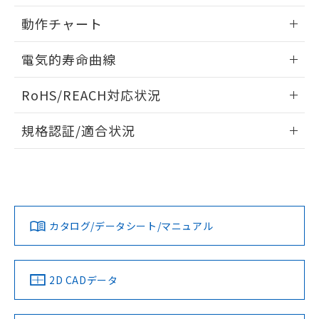
用者の範囲」に記載されている法人を
内部接続図
情報更新：2025/09/04
るもので、過去に遡って非含有を証明する
指します。
動作チャート
ものではありません。
また、RoHS指令のフタル酸エステル類４
レンジと時間設定範囲
情報更新：2025/09/04
電気的寿命曲線
物質の対応では、対応完了までの期間は出
荷製品に未対応品が混在することから備考
動作チャート
情報更新：2025/09/04
欄に対応日を記載しておりました。
RoHS/REACH対応状況
既に当社にて対応品への在庫切替を完了
電気的寿命曲線
していることから、特段のことがない限
情報更新：2026/7/29
規格認証/適合状況
り、2022年1月12日より割愛しておりま
す。
EU RoHS
注意事項・凡例
UL認証
CSA認証
CEマーキング
Yes
Yes
Yes
対応状況
対応予定月
※1
※2
カタログ/データシート/マニュアル
対応済み
LR型式承認
DNV型式承認
BV型式承認
KR型式承
（イギリス
（ノルウェー
（フランス
（韓国
船舶規格）
船舶規格）
船舶規格）
船舶規格
中国 RoHS
注意事項・凡例
2D CADデータ
Yes
No
No
No