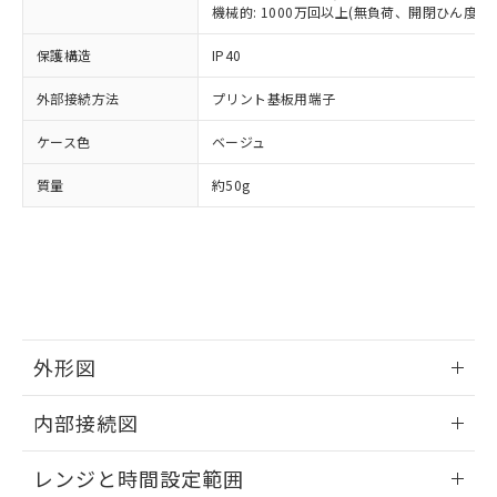
ルベンジル（BBP） 1000ppm以下、フタル酸ジブチル
全に破砕するなど、違法に輸出されな
DBP(フタル酸ジブチル) : 1000ppm、 DIBP(フタル酸ジ
機械的: 1000万回以上(無負荷、開閉ひん度180
様のお取引先、またはお客様担当のオ
（DBP） 1000ppm以下、フタル酸ジイソブチル
イソブチル) : 1000ppm、 BBP(フタル酸ブチルベンジ
△
一定数には満たないが在庫あり
いよう必要な手段を講じます。
ムロン制御機器販売店・当社販売員に
(DIBP) 1000ppm以下
ル) : 1000ppm、
当社は貴社製品を、核兵器、ミサイ
保護構造
但し、RoHS指令で産業用監視および制御機器に対する
IP40
DEHP(フタル酸ビス(2-エチルヘキシル)) : 1000ppm
ご相談ください。
適用除外項目は除く。
ル、化学兵器、生物兵器またはその他
－
在庫なし(最新の在庫状況につ
オムロン制御機器販売店や当社販売拠
フタル酸エステル類の４物質については閾値を超える意
外部接続方法
プリント基板用端子
武器並びにこれらの製造装置等に一切
いては、お客様のお取引先、ま
図的な使用がないことを確認しています。
点は「
販売ネットワーク
」をご確認
※2 環境保護使用期限
使用いたしません。
たはお客様担当のオムロン制御
ください。
ケース色
ベージュ
当社は、貴社製品を第三者に販売する
機器販売店・当社販売員にご確
在庫状況および標準価格結果を当社の
※2 対応予定月
「ｅ」：有害物質（10物質）のすべてが基
場合は、上記1、2および3の内容を当
認ください)
事前の承諾なく第三者に漏洩または開
質量
約50g
準値以下であることを示します。
該第三者に通知します。また当社は、
示しないようお願いします。
部品在庫の切り替え状況などにより、予定
「10」：通常の使用状況下において有害物
販売先および販売に係わる関係者が違
マイパーツ機能（部品リスト作成サー
空
受注生産機種、また在庫状況の
月が前後することがあります。
質が外部に漏えいし、環境に深刻な影響を
法に輸出するおそれがある場合は、取
ビス）をご利用いただくには、I-Web
白
情報を公開していない機種
及ぼさない年数を意味します。
り引きをいたしません。
メンバーズにご登録されている必要が
「－」：未確認です。当社販売部門へお問
あります。
い合わせください。
お客様が当ウェブサイト上で当社にご
※3 非含有証明書ダウンロード
登録された部品リストについて、当社
外形図
および当社の共同利用者が、当社の製
下記の非含有証明書をダウンロードするこ
品・サービスに関するお客様との取
とができます。
情報更新：2025/09/04
合意する
キャンセル
引・商談に必要な範囲で利用すること
内部接続図
をご了承ください。
EU RoHS指令（10物質）の非含有証明書
外形図
※当社の共同利用者とは、
"個人情報
情報更新：2025/09/04
51物質の非含有証明書（当社基準）
レンジと時間設定範囲
の共同利用に関して"
の「1.共同利
※本証明書は発行日時点で非含有を証明す