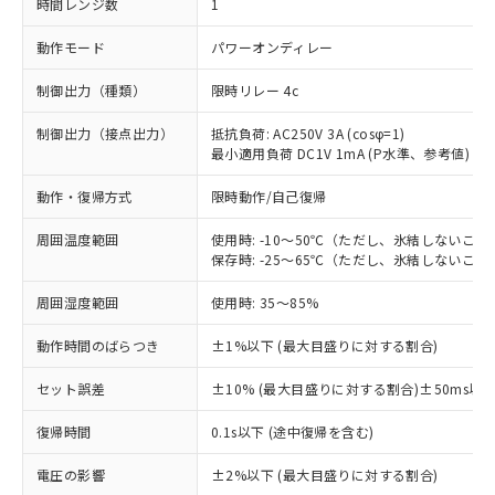
時間レンジ数
1
動作モード
パワーオンディレー
制御出力（種類）
限時リレー 4c
制御出力（接点出力）
抵抗負荷: AC250V 3A (cosφ=1)
最小適用負荷 DC1V 1mA (P水準、参考値)
動作・復帰方式
限時動作/自己復帰
周囲温度範囲
使用時: -10～50℃（ただし、氷結しないこと
保存時: -25～65℃（ただし、氷結しないこと
周囲湿度範囲
使用時: 35～85%
動作時間のばらつき
±1%以下 (最大目盛りに対する割合)
セット誤差
±10% (最大目盛りに対する割合)±50ms以
※1 対応状況
復帰時間
0.1s以下 (途中復帰を含む)
対応済み：EU RoHS指令（10物質）の
電圧の影響
±2%以下 (最大目盛りに対する割合)
非含有に対応した製品が提供可能な商品で