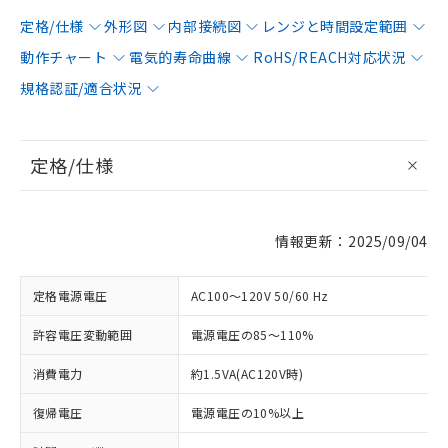
定格/仕様
外形図
内部接続図
レンジと時間設定範囲
動作チャート
電気的寿命曲線
RoHS/REACH対応状況
規格認証/適合状況
定格/仕様
情報更新：2025/09/04
定格電源電圧
AC100～120V 50/60 Hz
許容電圧変動範囲
電源電圧の85～110%
消費電力
約1.5VA(AC120V時)
復帰電圧
電源電圧の10%以上