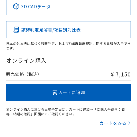
中国 RoHS表
※1 ※2
3D CADデータ
この製品の規格認証/適合状況ページへ
Pb
Hg
Cd
Cr(VI)
その他の認証はこちらのページからご検索ください
該非判定見解書/項目別対比表
X
O
O
O
日本の外為法に基づく該非判定、およびEAR再輸出規制に関する見解が入手でき
ます。
"対応済み"や非含有の記載がされた商品であっても、流通
在庫等で未対応品が混在する可能性があります。
オンライン購入
非含有品が必要な際は、弊社営業部門もしくは販売店へお
問い合わせください。
¥ 7,150
販売価格（税込）
この製品のRoHS/REACH対応状況ページへ
カートに追加
オンライン購入における出荷予定日は、カートに追加～「ご購入手続き：価
格・納期の確認」画面にてご確認ください。
カートをみる