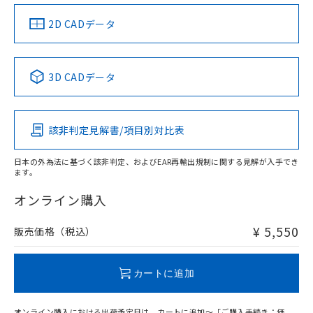
（イギリス
（ノルウェー
（フランス
（韓国
船舶規格）
船舶規格）
船舶規格）
船舶規格
中国 RoHS
注意事項・凡例
2D CADデータ
Yes
No
No
No
中国 RoHS表
※1 ※2
3D CADデータ
この製品の規格認証/適合状況ページへ
Pb
Hg
Cd
Cr(VI)
その他の認証はこちらのページからご検索ください
該非判定見解書/項目別対比表
X
O
O
O
日本の外為法に基づく該非判定、およびEAR再輸出規制に関する見解が入手でき
ます。
"対応済み"や非含有の記載がされた商品であっても、流通
在庫等で未対応品が混在する可能性があります。
オンライン購入
非含有品が必要な際は、弊社営業部門もしくは販売店へお
問い合わせください。
¥ 5,550
販売価格（税込）
この製品のRoHS/REACH対応状況ページへ
カートに追加
オンライン購入における出荷予定日は、カートに追加～「ご購入手続き：価