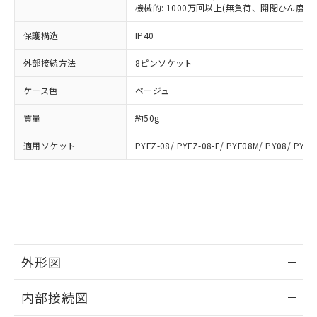
類(PBB) 1000ppm以下、ポリ臭化ジフェニルエーテル類
Cr(Ⅵ)(六価クロム) : 1000ppm、 PBBs(ポリ臭化ビフェ
とります。
機械的: 1000万回以上(無負荷、開閉ひん度180
了承ください。
(PBDE) 1000ppm以下、フタル酸ビス(2-エチルヘキシ
○
一定数以上の在庫あり
ニル類) : 1000ppm、 PBDEs(ポリ臭化ジフェニルエーテ
当社は規制貨物を破棄する場合は、完
ル) (DEHP)(別名：DOP) 1000ppm以下、フタル酸ブチ
正式な納期状況および標準価格はお客
ル類) : 1000ppm、
ルベンジル（BBP） 1000ppm以下、フタル酸ジブチル
保護構造
IP40
全に破砕するなど、違法に輸出されな
DBP(フタル酸ジブチル) : 1000ppm、 DIBP(フタル酸ジ
様のお取引先、またはお客様担当のオ
（DBP） 1000ppm以下、フタル酸ジイソブチル
イソブチル) : 1000ppm、 BBP(フタル酸ブチルベンジ
△
一定数には満たないが在庫あり
いよう必要な手段を講じます。
ムロン制御機器販売店・当社販売員に
(DIBP) 1000ppm以下
ル) : 1000ppm、
外部接続方法
8ピンソケット
当社は貴社製品を、核兵器、ミサイ
但し、RoHS指令で産業用監視および制御機器に対する
DEHP(フタル酸ビス(2-エチルヘキシル)) : 1000ppm
ご相談ください。
適用除外項目は除く。
ル、化学兵器、生物兵器またはその他
－
在庫なし(最新の在庫状況につ
オムロン制御機器販売店や当社販売拠
フタル酸エステル類の４物質については閾値を超える意
ケース色
ベージュ
武器並びにこれらの製造装置等に一切
いては、お客様のお取引先、ま
図的な使用がないことを確認しています。
点は「
販売ネットワーク
」をご確認
※2 環境保護使用期限
使用いたしません。
たはお客様担当のオムロン制御
ください。
質量
約50g
当社は、貴社製品を第三者に販売する
機器販売店・当社販売員にご確
在庫状況および標準価格結果を当社の
※2 対応予定月
「ｅ」：有害物質（10物質）のすべてが基
場合は、上記1、2および3の内容を当
認ください)
事前の承諾なく第三者に漏洩または開
適用ソケット
PYFZ-08/ PYFZ-08-E/ PYF08M/ PY08/ PY08
準値以下であることを示します。
該第三者に通知します。また当社は、
示しないようお願いします。
部品在庫の切り替え状況などにより、予定
「10」：通常の使用状況下において有害物
販売先および販売に係わる関係者が違
マイパーツ機能（部品リスト作成サー
空
受注生産機種、また在庫状況の
月が前後することがあります。
質が外部に漏えいし、環境に深刻な影響を
法に輸出するおそれがある場合は、取
ビス）をご利用いただくには、I-Web
白
情報を公開していない機種
及ぼさない年数を意味します。
り引きをいたしません。
メンバーズにご登録されている必要が
「－」：未確認です。当社販売部門へお問
あります。
い合わせください。
お客様が当ウェブサイト上で当社にご
※3 非含有証明書ダウンロード
登録された部品リストについて、当社
外形図
および当社の共同利用者が、当社の製
下記の非含有証明書をダウンロードするこ
品・サービスに関するお客様との取
情報更新：2025/09/04
とができます。
合意する
キャンセル
引・商談に必要な範囲で利用すること
内部接続図
をご了承ください。