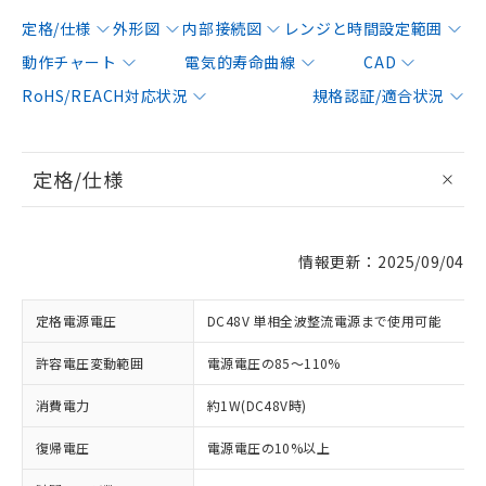
定格/仕様
外形図
内部接続図
レンジと時間設定範囲
動作チャート
電気的寿命曲線
CAD
RoHS/REACH対応状況
規格認証/適合状況
定格/仕様
情報更新：2025/09/04
定格電源電圧
DC48V 単相全波整流電源まで使用可能
許容電圧変動範囲
電源電圧の85～110%
消費電力
約1W(DC48V時)
復帰電圧
電源電圧の10%以上