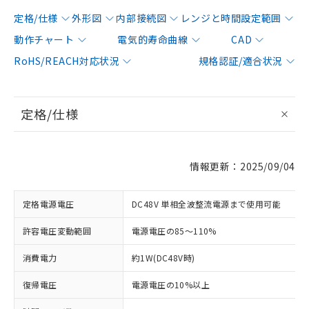
定格/仕様
外形図
内部接続図
レンジと時間設定範囲
動作チャート
電気的寿命曲線
CAD
RoHS/REACH対応状況
規格認証/適合状況
定格/仕様
情報更新：2025/09/04
定格電源電圧
DC48V 単相全波整流電源まで使用可能
許容電圧変動範囲
電源電圧の85～110%
消費電力
約1W(DC48V時)
復帰電圧
電源電圧の10%以上