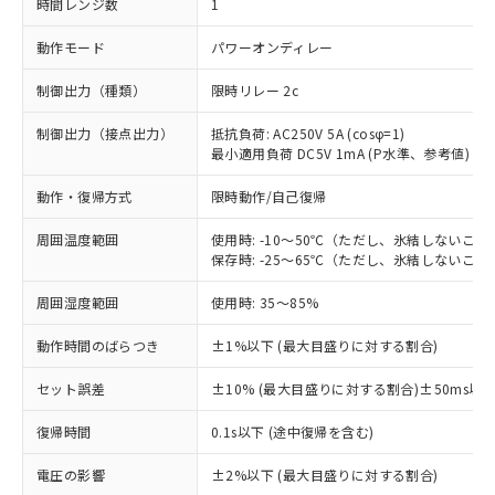
時間レンジ数
1
動作モード
パワーオンディレー
制御出力（種類）
限時リレー 2c
制御出力（接点出力）
抵抗負荷: AC250V 5A (cosφ=1)
最小適用負荷 DC5V 1mA (P水準、参考値)
動作・復帰方式
限時動作/自己復帰
周囲温度範囲
使用時: -10～50℃（ただし、氷結しないこと
保存時: -25～65℃（ただし、氷結しないこと
周囲湿度範囲
使用時: 35～85%
動作時間のばらつき
±1%以下 (最大目盛りに対する割合)
セット誤差
±10% (最大目盛りに対する割合)±50ms以
復帰時間
0.1s以下 (途中復帰を含む)
※1 対応状況
電圧の影響
±2%以下 (最大目盛りに対する割合)