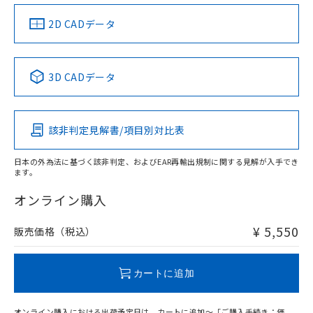
（イギリス
（ノルウェー
（フランス
（韓国
船舶規格）
船舶規格）
船舶規格）
船舶規格
中国 RoHS
注意事項・凡例
2D CADデータ
Yes
No
No
No
中国 RoHS表
※1 ※2
3D CADデータ
この製品の規格認証/適合状況ページへ
Pb
Hg
Cd
Cr(VI)
その他の認証はこちらのページからご検索ください
該非判定見解書/項目別対比表
X
O
O
O
日本の外為法に基づく該非判定、およびEAR再輸出規制に関する見解が入手でき
ます。
"対応済み"や非含有の記載がされた商品であっても、流通
在庫等で未対応品が混在する可能性があります。
オンライン購入
非含有品が必要な際は、弊社営業部門もしくは販売店へお
問い合わせください。
¥ 5,550
販売価格（税込）
この製品のRoHS/REACH対応状況ページへ
カートに追加
オンライン購入における出荷予定日は、カートに追加～「ご購入手続き：価