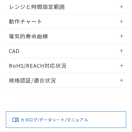
EU RoHS指令（10物質）の非含有証明書
外形図
情報更新：2025/09/04
※当社の共同利用者とは、
"個人情報
レンジと時間設定範囲
51物質の非含有証明書（当社基準）
の共同利用に関して"
の「1.共同利
※本証明書は発行日時点で非含有を証明す
用者の範囲」に記載されている法人を
内部接続図
情報更新：2025/09/04
るもので、過去に遡って非含有を証明する
動作チャート
指します。
ものではありません。
レンジと時間設定範囲
また、RoHS指令のフタル酸エステル類４
情報更新：2025/09/04
電気的寿命曲線
物質の対応では、対応完了までの期間は出
荷製品に未対応品が混在することから備考
動作チャート
情報更新：2025/09/04
CAD
欄に対応日を記載しておりました。
既に当社にて対応品への在庫切替を完了
電気的寿命曲線
ログイン/会員登録いただくと、CADデータをダウンロー
していることから、特段のことがない限
RoHS/REACH対応状況
ドすることができます。
り、2022年1月12日より割愛しておりま
す。
情報更新：2026/7/29
規格認証/適合状況
ログイン/会員登録
EU RoHS
注意事項・凡例
UL認証
CSA認証
CEマーキング
Yes
Yes
Yes
対応状況
対応予定月
※1
※2
ダウンロードデータをご利用いただく前に、以下を必ずお読
みください。
カタログ/データシート/マニュアル
対応済み
ソフトウェアの使用条件
LR型式承認
DNV型式承認
BV型式承認
KR型式承