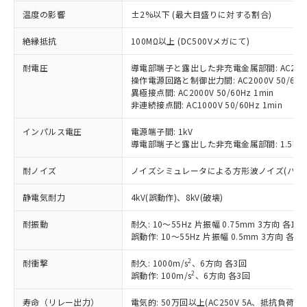
対応済み：EU RoHS指令（10物質）の
温度の影響
±2%以下 (最大目盛りに対する割合)
非含有に対応した製品が提供可能な商品で
す。
絶縁抵抗
100MΩ以上 (DC500Vメガにて)
対応予定：EU RoHS指令（10物質）の非含
ご利用条件
有に対応した製品に切り替える予定のある
耐電圧
導電部端子と露出した非充電金属部間: AC2000V
操作電源回路と制御出力間: AC2000V 50/60Hz
商品です。
異極接点間: AC2000V 50/60Hz 1min
対応予定なし：EU RoHS指令（10物質）の
非連続接点間: AC1000V 50/60Hz 1min
以下の条件をお読みいただき、同意のうえ
非含有に非対応の商品で、対応品を出す予
ご利用ください。
定はありません。
インパルス電圧
電源端子間: 1kV
調査・確認中：EU RoHS指令（10物質）の
導電部端子と露出した非充電金属部間: 1.5kV
本サービスは、当社制御機器事業取扱
※1 中国RoHS○×表
非含有の対応状況を調査中または確認中の
商品の当社在庫状況および標準価格
商品です。
耐ノイズ
ノイズシミュレータによる方形波ノイズ(パルス幅 10
(税抜)を提供させていただくもので
「○」：最大均質材料含有率が中国RoHSの
非該当品：ライセンス料など無形物で、有
す。
基準値以下であることを示します。
害物質有無と関係のない商品です。
静電気耐力
4kV(誤動作)、8kV(破壊)
当社制御機器事業取扱商品の中には、
「×」：最大均質材料含有率が中国RoHSの
仕入先様の事情により、非含有部品として
本サービスの対象外となる商品もある
基準値を超えていることを示します。
耐振動
耐久: 10～55Hz 片振幅 0.75mm 3方向 各1h
いたものが、含有品と判明した場合などや
当社は、これら貴社製品のうち、外国
ことをご了承ください。
誤動作: 10～55Hz 片振幅 0.5mm 3方向 各10
「－」：未確認です。当社販売部門へお問
むを得ず変更することがあります。
為替および外国貿易法に定める商品
在庫状況および標準価格照会結果は、
い合わせください。
（以下｢規制貨物等」という）を輸出
記載している更新日時点での社内デー
2
耐衝撃
耐久: 1000m/s
、6方向 各3回
*EU RoHS指令（10物質）：
または国外への提供する場合は、日本
記
タに基づき作成されるものであり、閲
説明
2
誤動作: 100m/s
、6方向 各3回
鉛(Pb) 1000ppm以下、 水銀(Hg) 1000ppm以下、 カド
*中国RoHS10物質の基準値 (GB/T26572)：
国政府の輸出許可(または役務取引許
号
覧された時点での実際の在庫および標
ミウム(Cd) 100ppm以下、
Pb(鉛) :1000ppm、 Hg(水銀) : 1000ppm、 Cd(カドミウ
可)を取得するなどの必要な手続きを
六価クロム(Cr(Ⅵ)) 1000ppm以下、ポリ臭化ビフェニル
ム) : 100ppm、
寿命（リレー出力）
電気的: 50万回以上(AC250V 5A、抵抗負荷
準価格とは異なる場合があることをご