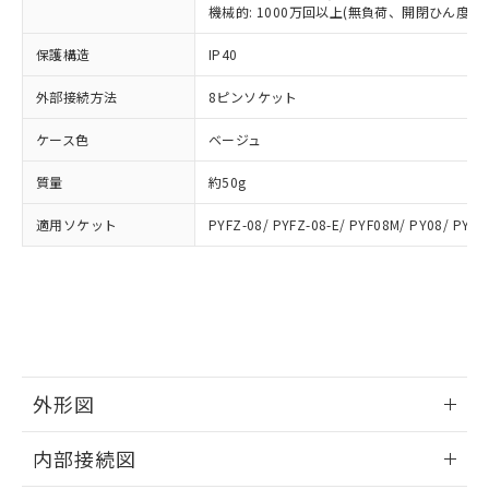
類(PBB) 1000ppm以下、ポリ臭化ジフェニルエーテル類
Cr(Ⅵ)(六価クロム) : 1000ppm、 PBBs(ポリ臭化ビフェ
とります。
機械的: 1000万回以上(無負荷、開閉ひん度180
了承ください。
(PBDE) 1000ppm以下、フタル酸ビス(2-エチルヘキシ
○
一定数以上の在庫あり
ニル類) : 1000ppm、 PBDEs(ポリ臭化ジフェニルエーテ
当社は規制貨物を破棄する場合は、完
ル) (DEHP)(別名：DOP) 1000ppm以下、フタル酸ブチ
正式な納期状況および標準価格はお客
ル類) : 1000ppm、
ルベンジル（BBP） 1000ppm以下、フタル酸ジブチル
保護構造
IP40
全に破砕するなど、違法に輸出されな
DBP(フタル酸ジブチル) : 1000ppm、 DIBP(フタル酸ジ
様のお取引先、またはお客様担当のオ
（DBP） 1000ppm以下、フタル酸ジイソブチル
イソブチル) : 1000ppm、 BBP(フタル酸ブチルベンジ
△
一定数には満たないが在庫あり
いよう必要な手段を講じます。
ムロン制御機器販売店・当社販売員に
(DIBP) 1000ppm以下
ル) : 1000ppm、
外部接続方法
8ピンソケット
当社は貴社製品を、核兵器、ミサイ
但し、RoHS指令で産業用監視および制御機器に対する
DEHP(フタル酸ビス(2-エチルヘキシル)) : 1000ppm
ご相談ください。
適用除外項目は除く。
ル、化学兵器、生物兵器またはその他
－
在庫なし(最新の在庫状況につ
オムロン制御機器販売店や当社販売拠
フタル酸エステル類の４物質については閾値を超える意
ケース色
ベージュ
武器並びにこれらの製造装置等に一切
いては、お客様のお取引先、ま
図的な使用がないことを確認しています。
点は「
販売ネットワーク
」をご確認
※2 環境保護使用期限
使用いたしません。
たはお客様担当のオムロン制御
ください。
質量
約50g
当社は、貴社製品を第三者に販売する
機器販売店・当社販売員にご確
在庫状況および標準価格結果を当社の
※2 対応予定月
「ｅ」：有害物質（10物質）のすべてが基
場合は、上記1、2および3の内容を当
認ください)
事前の承諾なく第三者に漏洩または開
適用ソケット
PYFZ-08/ PYFZ-08-E/ PYF08M/ PY08/ PY08
準値以下であることを示します。
該第三者に通知します。また当社は、
示しないようお願いします。
部品在庫の切り替え状況などにより、予定
「10」：通常の使用状況下において有害物
販売先および販売に係わる関係者が違
マイパーツ機能（部品リスト作成サー
空
受注生産機種、また在庫状況の
月が前後することがあります。
質が外部に漏えいし、環境に深刻な影響を
法に輸出するおそれがある場合は、取
ビス）をご利用いただくには、I-Web
白
情報を公開していない機種
及ぼさない年数を意味します。
り引きをいたしません。
メンバーズにご登録されている必要が
「－」：未確認です。当社販売部門へお問
あります。
い合わせください。
お客様が当ウェブサイト上で当社にご
※3 非含有証明書ダウンロード
登録された部品リストについて、当社
外形図
および当社の共同利用者が、当社の製
下記の非含有証明書をダウンロードするこ
品・サービスに関するお客様との取
情報更新：2025/09/04
とができます。
合意する
キャンセル
引・商談に必要な範囲で利用すること
内部接続図
をご了承ください。