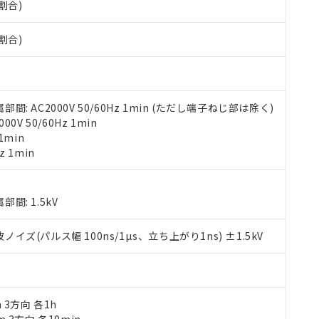
割合)
みいただき、同意のうえご利用ください。
材料含有率が中国RoHSの基準値以下であることを示します。
材料含有率が中国RoHSの基準値を超えていることを示します。
、当社制御機器事業取扱商品の当社在庫状況および標準価格(税抜)
ら貴社製品のうち、外国為替および外国貿易法に定める商品（以下｢
質）：
割合)
す。当社販売部門へお問い合わせください。
 水銀(Hg) 1000ppm以下、 カドミウム(Cd) 100ppm以下、
たは国外への提供する場合は、日本国政府の輸出許可(または役務取
000ppm以下、ポリ臭化ビフェニル類(PBB) 1000ppm以下、ポリ臭化ジフェニルエーテル類(P
事業取扱商品の中には、本サービスの対象外となる商品もあること
手続きをとります。
キシル) (DEHP)(別名：DOP) 1000ppm以下、フタル酸ブチルベンジル（BBP） 100
(GB/T26572)：
以下、フタル酸ジイソブチル (DIBP) 1000ppm以下
び標準価格照会結果は、記載している更新日時点での社内データに
物を破棄する場合は、完全に破砕するなど、違法に輸出されないよ
(水銀) : 1000ppm、 Cd(カドミウム) : 100ppm、
業用監視および制御機器に対する適用除外項目は除く。
覧された時点での実際の在庫および標準価格とは異なる場合がある
1000ppm、 PBBs(ポリ臭化ビフェニル類) : 1000ppm、 PBDEs(ポリ臭化ジフェニルエーテル類
物質については閾値を超える意図的な使用がないことを確認しています。
上の在庫あり
 1000ppm、 DIBP(フタル酸ジイソブチル) : 1000ppm、 BBP(フタル酸ブチルベンジル) :
 AC2000V 50/60Hz 1min (ただし端子ねじ部は除く)
品を、核兵器、ミサイル、化学兵器、生物兵器またはその他武器並
チルヘキシル)) : 1000ppm
況および標準価格はお客様のお取引先、またはお客様担当のオムロ
V 50/60Hz 1min
用いたしません。
ご相談ください。
1min
は満たないが在庫あり
製品を第三者に販売する場合は、上記1、2および3の内容を当該第
機器販売店や当社販売拠点は「
販売ネットワーク
」をご確認くだ
z 1min
販売先および販売に係わる関係者が違法に輸出するおそれがある場
用期限
び標準価格結果を当社の事前の承諾なく第三者に漏洩または開示し
え状況などにより、予定月が前後することがあります。
(最新の在庫状況については、お客様のお取引先、またはお客様担当
（10物質）のすべてが基準値以下であることを示します。
店・当社販売員にご確認ください)
能（部品リスト作成サービス）をご利用いただくには、I-Webメン
使用状況下において有害物質が外部に漏えいし、環境に深刻な影響を
: 1.5kV
あります。
機種、また在庫状況の情報を公開していない機種
ェブサイト上で当社にご登録された部品リストについて、当社およ
書ダウンロード
す。当社販売部門へお問い合わせください。
(パルス幅 100ns/1µs、立ち上がり1ns) ±1.5kV
品・サービスに関するお客様との取引・商談に必要な範囲で利用す
合意する
キャンセル
書をダウンロードすることができます。
利用者とは、
"個人情報の共同利用に関して"
の「1.共同利用者の
します。
10物質）の非含有証明書
明書（当社基準）
m 3方向 各1h
日時点で非含有を証明するもので、過去に遡って非含有を証明するも