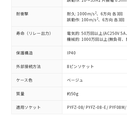
誤動作: 10～55Hz 片振幅 0.5m
また、RoHS指
混在することから
2
耐衝撃
耐久: 1000m/s
、6方向 各3回
既に当社にて対応
2
誤動作: 100m/s
、6方向 各3回
り割愛しておりま
寿命（リレー出力）
電気的: 50万回以上(AC250V
機械的: 1000万回以上(無負荷、
保護構造
IP40
外部接続方法
8ピンソケット
ケース色
ベージュ
質量
約50g
適用ソケット
PYFZ-08/ PYFZ-08-E/ PYF08M/