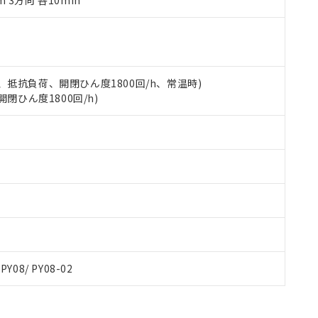
m 3方向 各10min
令のフタル酸エステル類４物質の対応では、対応完了までの期間は出
備考欄に対応日を記載しておりました。
品への在庫切替を完了していることから、特段のことがない限り、20
す。
 5A、抵抗負荷、開閉ひん度1800回/h、常温時)
開閉ひん度1800回/h)
 PY08/ PY08-02