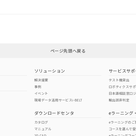
情報更新：
ログイン/会員登録
CCC認証
電波法
みください。
Yes
N/A
非含有証明書
※3
ページ先頭へ戻る
ダウンロードはこちら
型式承認
NK型式承認
ABS型式承認
韓国
（日本
（アメリカ
ソリューション
サービスサポ
舶規格）
船舶規格）
船舶規格）
解決提案
テスト機貸出
事例
ロボティクスサ
No
No
イベント
日本語相談窓口
現場データ活用サービスi-BELT
輸出該非判定
I)
PBBs
PBDEs
DBP
ダウンロードセンタ
eラーニング
この製品の規格認証/適合
その他の認証はこちらのページからご
カタログ
eラーニングのご
マニュアル
コースを選んで受
O
O
O
2D CAD
eラーニングコー