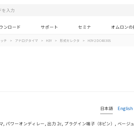
ウンロード
サポート
セミナ
オムロンの
イッチ
>
アナログタイマ
>
H3Y
>
形式セレクタ
>
H3Y-2 DC48 30S
日本語
English
パワーオンディレー, 出力 2c, プラグイン端子（8ピン）, ベージュ, D