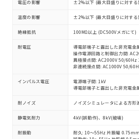
があります。
電圧の影響
±2%以下 (最大目盛りに対する
以下の条件をお読
「○」：最大均質
「×」：最大均質
本サービスは
当社は、これ
*EU RoHS指令（10物
温度の影響
±2%以下 (最大目盛りに対する
「－」：未確認で
鉛(Pb) 1000ppm以下、
くものです。
う）を輸出ま
記
説明
六価クロム(Cr(Ⅵ)) 1
当社制御機器
などの必要な
フタル酸ビス(2-エチルヘ
号
*中国RoHS10物質の基準値 
絶縁抵抗
100MΩ以上 (DC500Vメガにて)
ル（DBP） 1000ppm
在庫状況およ
当社は規制貨
Pb(鉛) :1000ppm、 Hg
但し、RoHS指令で産
のであり、閲
ます。
Cr(Ⅵ)(六価クロム) : 
フタル酸エステル類の４
○
一定数以
DBP(フタル酸ジブチル) :
い。
耐電圧
導電部端子と露出した非充電金属部間:
当社は貴社製
DEHP(フタル酸ビス(2-エ
正式な納期状
操作電源回路と制御出力間: AC2000
置等に一切使
当社販売員に
※2 対応予定月
異極接点間: AC2000V 50/60Hz 
△
一定数に
当社は、貴社
オムロン制御
非連続接点間: AC1000V 50/60H
また当社は、
※2 環境保護使
在庫状況およ
部品在庫の切り替
たしません。
－
在庫なし
す。
「ｅ」：有害物質
インパルス電圧
電源端子間: 1kV
機器販売
マイパーツ機
「10」：通常の
導電部端子と露出した非充電金属部間
ている必要が
味します。
空
受注生産
お客様が当ウ
※3 非含有証明
「－」：未確認で
耐ノイズ
ノイズシミュレータによる方形波ノイズ
白
が、当社の製
さい。
下記の非含有証明
静電気耐力
4kV(誤動作)、8kV(破壊)
※当社の共同
いる法人を指
EU RoHS指令（
51物質の非含有証
耐振動
耐久: 10～55Hz 片振幅 0.75m
※本証明書は発行