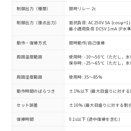
制御出力（種類）
限時リレー 2c
制御出力（接点出力）
抵抗負荷: AC250V 5A (cosφ=1)
最小適用負荷 DC5V 1mA (P水
動作・復帰方式
限時動作/自己復帰
周囲温度範囲
使用時: -10～50℃（ただし、
保存時: -25～65℃（ただし、
周囲湿度範囲
使用時: 35～85%
※1 対応状況
動作時間のばらつき
±1%以下 (最大目盛りに対する
対応済み：EU
対応予定：EU R
セット誤差
±10% (最大目盛りに対する割合
対応予定なし：EU
調査・確認中：EU
ご利用条件
復帰時間
0.1s以下 (途中復帰を含む)
非該当品：ライセ
※1 中国RoHS
仕入先様の事情に