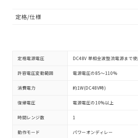
定格/仕様
定格電源電圧
DC48V 単相全波整流電源まで
許容電圧変動範囲
電源電圧の85～110%
消費電力
約1W(DC48V時)
復帰電圧
電源電圧の10%以上
時間レンジ数
1
動作モード
パワーオンディレー