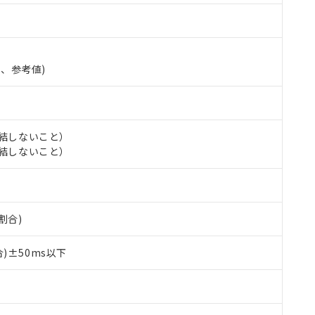
準、参考値)
氷結しないこと）
氷結しないこと）
割合)
 RoHS指令（10物質）の非含有に対応した製品が提供可能な商品です
oHS指令（10物質）の非含有に対応した製品に切り替える予定のある
)±50ms以下
 RoHS指令（10物質）の非含有に非対応の商品で、対応品を出す予
 RoHS指令（10物質）の非含有の対応状況を調査中または確認中の
ンス料など無形物で、有害物質有無と関係のない商品です。
○×表
より、非含有部品としていたものが、含有品と判明した場合などやむ