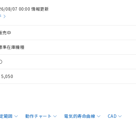
26/08/07 00:00 情報更新
件
販売中
標準在庫機種
〇
¥ 5,050
定範囲
動作チャート
電気的寿命曲線
CAD