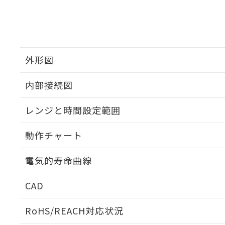
外形図
内部接続図
外形図
レンジと時間設定範囲
内部接続図
動作チャート
レンジと時間設定範囲
電気的寿命曲線
動作チャート
CAD
電気的寿命曲線
ログイン/会員登録いただくと、CADデータをダウンロ
RoHS/REACH対応状況