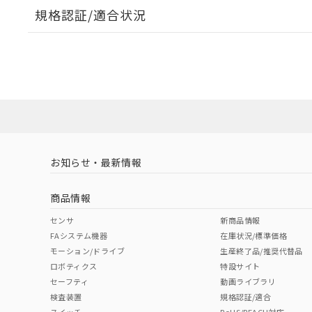
規格認証/適合状況
EU RoHS
注意事項・凡例
UL認証
CSA認証
CEマーキング
ダウンロードデータをご利用いただく前に、以下を必ずお読
Yes
Yes
Yes
対応状況
対応予定月
※1
※2
ソフトウェアの使用条件
対応済み
LR型式承認
DNV型式承認
BV型式承認
KR
（イギリス
（ノルウェー
（フランス
（
お知らせ・最新情報
中国 RoHS
注意事項・凡例
船舶規格）
船舶規格）
船舶規格）
船
商品情報
Yes
No
No
No
中国 RoHS表
※1 ※2
センサ
新商品情報
FAシステム機器
在庫状況/標準価格
Pb
Hg
Cd
Cr(V
モーション/ドライブ
生産終了品/推奨代替品
ロボティクス
特設サイト
セーフティ
動画ライブラリ
検査装置
規格認証/適合
X
O
O
O