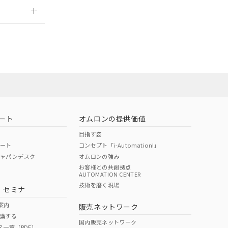
2026/7/29
ート
オムロンの提供価値
目指す姿
ポート
コンセプト「i-Automation!」
ジャパンデスク
オムロンの強み
お客様との共創拠点
AUTOMATION CENTER
DIBP
BBP
DEHP
環境保護
技術を磨く現場
・セミナ
状況ページへ
使用期限
検索ください
案内
販売ネットワーク
講する
O
O
O
10
国内販売ネットワーク
ス一覧（PDF）