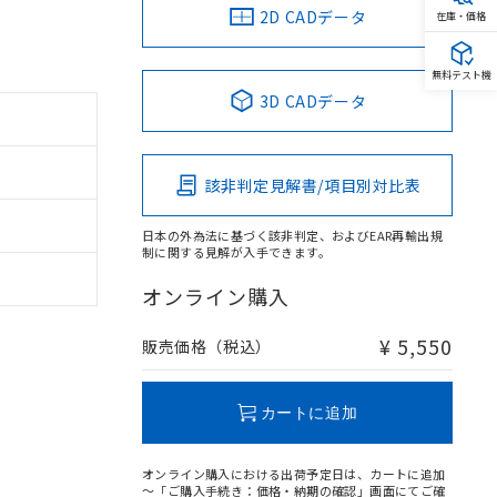
2D CADデータ
在庫・価格
無料テスト機
3D CADデータ
該非判定見解書/項目別対比表
日本の外為法に基づく該非判定、およびEAR再輸出規
制に関する見解が入手できます。
オンライン購入
¥ 5,550
販売価格（税込）
カートに追加
オンライン購入における出荷予定日は、カートに追加
～「ご購入手続き：価格・納期の確認」画面にてご確