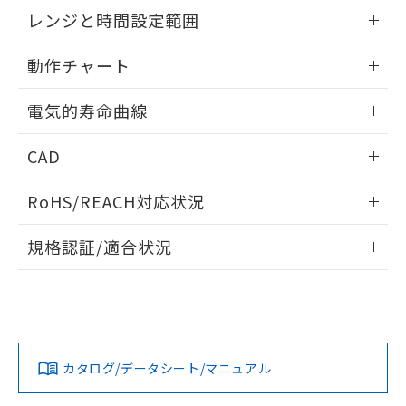
EU RoHS指令（10物質）の非含有証明書
外形図
情報更新：2025/09/04
※当社の共同利用者とは、
"個人情報
レンジと時間設定範囲
51物質の非含有証明書（当社基準）
の共同利用に関して"
の「1.共同利
※本証明書は発行日時点で非含有を証明す
用者の範囲」に記載されている法人を
内部接続図
情報更新：2025/09/04
るもので、過去に遡って非含有を証明する
動作チャート
指します。
ものではありません。
レンジと時間設定範囲
また、RoHS指令のフタル酸エステル類４
情報更新：2025/09/04
電気的寿命曲線
物質の対応では、対応完了までの期間は出
荷製品に未対応品が混在することから備考
動作チャート
情報更新：2025/09/04
CAD
欄に対応日を記載しておりました。
既に当社にて対応品への在庫切替を完了
電気的寿命曲線
ログイン/会員登録いただくと、CADデータをダウンロー
していることから、特段のことがない限
RoHS/REACH対応状況
ドすることができます。
り、2022年1月12日より割愛しておりま
す。
情報更新：2026/7/29
規格認証/適合状況
ログイン/会員登録
EU RoHS
注意事項・凡例
UL認証
CSA認証
CEマーキング
Yes
Yes
Yes
対応状況
対応予定月
※1
※2
ダウンロードデータをご利用いただく前に、以下を必ずお読
みください。
カタログ/データシート/マニュアル
対応済み
ソフトウェアの使用条件
LR型式承認
DNV型式承認
BV型式承認
KR型式承