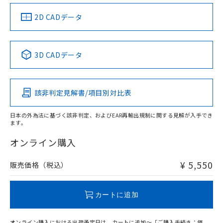
（イギリス
（ノルウェー
（フランス
（韓国
船舶規格）
船舶規格）
船舶規格）
船舶規格
中国 RoHS
注意事項・凡例
2D CADデータ
Yes
No
No
No
中国 RoHS表
※1 ※2
3D CADデータ
この製品の規格認証/適合状況ページへ
Pb
Hg
Cd
Cr(VI)
その他の認証はこちらのページからご検索ください
該非判定見解書/項目別対比表
X
O
O
O
日本の外為法に基づく該非判定、およびEAR再輸出規制に関する見解が入手でき
ます。
"対応済み"や非含有の記載がされた商品であっても、流通
在庫等で未対応品が混在する可能性があります。
オンライン購入
非含有品が必要な際は、弊社営業部門もしくは販売店へお
問い合わせください。
¥ 5,550
販売価格（税込）
この製品のRoHS/REACH対応状況ページへ
カートに追加
オンライン購入における出荷予定日は、カートに追加～「ご購入手続き：価