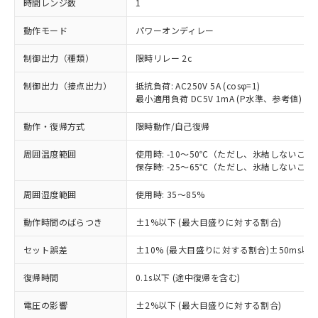
時間レンジ数
1
動作モード
パワーオンディレー
制御出力（種類）
限時リレー 2c
制御出力（接点出力）
抵抗負荷: AC250V 5A (cosφ=1)
最小適用負荷 DC5V 1mA (P水準、参考値)
動作・復帰方式
限時動作/自己復帰
周囲温度範囲
使用時: -10～50℃（ただし、氷結しないこと
保存時: -25～65℃（ただし、氷結しないこと
周囲湿度範囲
使用時: 35～85%
動作時間のばらつき
±1%以下 (最大目盛りに対する割合)
セット誤差
±10% (最大目盛りに対する割合)±50ms以
復帰時間
0.1s以下 (途中復帰を含む)
※1 対応状況
電圧の影響
±2%以下 (最大目盛りに対する割合)