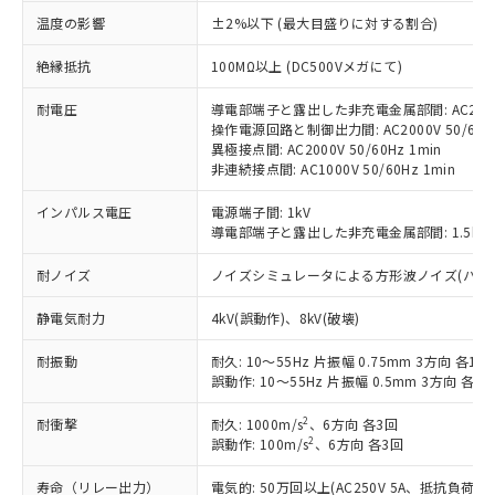
対応済み：EU RoHS指令（10物質）の
温度の影響
±2%以下 (最大目盛りに対する割合)
非含有に対応した製品が提供可能な商品で
す。
絶縁抵抗
100MΩ以上 (DC500Vメガにて)
対応予定：EU RoHS指令（10物質）の非含
ご利用条件
有に対応した製品に切り替える予定のある
耐電圧
導電部端子と露出した非充電金属部間: AC2000V
操作電源回路と制御出力間: AC2000V 50/60Hz
商品です。
異極接点間: AC2000V 50/60Hz 1min
対応予定なし：EU RoHS指令（10物質）の
非連続接点間: AC1000V 50/60Hz 1min
以下の条件をお読みいただき、同意のうえ
非含有に非対応の商品で、対応品を出す予
ご利用ください。
定はありません。
インパルス電圧
電源端子間: 1kV
調査・確認中：EU RoHS指令（10物質）の
導電部端子と露出した非充電金属部間: 1.5kV
本サービスは、当社制御機器事業取扱
※1 中国RoHS○×表
非含有の対応状況を調査中または確認中の
商品の当社在庫状況および標準価格
商品です。
耐ノイズ
ノイズシミュレータによる方形波ノイズ(パルス幅 10
(税抜)を提供させていただくもので
「○」：最大均質材料含有率が中国RoHSの
非該当品：ライセンス料など無形物で、有
す。
基準値以下であることを示します。
害物質有無と関係のない商品です。
静電気耐力
4kV(誤動作)、8kV(破壊)
当社制御機器事業取扱商品の中には、
「×」：最大均質材料含有率が中国RoHSの
仕入先様の事情により、非含有部品として
本サービスの対象外となる商品もある
基準値を超えていることを示します。
耐振動
耐久: 10～55Hz 片振幅 0.75mm 3方向 各1h
いたものが、含有品と判明した場合などや
当社は、これら貴社製品のうち、外国
ことをご了承ください。
誤動作: 10～55Hz 片振幅 0.5mm 3方向 各10
「－」：未確認です。当社販売部門へお問
むを得ず変更することがあります。
為替および外国貿易法に定める商品
在庫状況および標準価格照会結果は、
い合わせください。
（以下｢規制貨物等」という）を輸出
記載している更新日時点での社内デー
2
耐衝撃
耐久: 1000m/s
、6方向 各3回
*EU RoHS指令（10物質）：
または国外への提供する場合は、日本
記
タに基づき作成されるものであり、閲
説明
2
誤動作: 100m/s
、6方向 各3回
鉛(Pb) 1000ppm以下、 水銀(Hg) 1000ppm以下、 カド
*中国RoHS10物質の基準値 (GB/T26572)：
国政府の輸出許可(または役務取引許
号
覧された時点での実際の在庫および標
ミウム(Cd) 100ppm以下、
Pb(鉛) :1000ppm、 Hg(水銀) : 1000ppm、 Cd(カドミウ
可)を取得するなどの必要な手続きを
六価クロム(Cr(Ⅵ)) 1000ppm以下、ポリ臭化ビフェニル
ム) : 100ppm、
寿命（リレー出力）
電気的: 50万回以上(AC250V 5A、抵抗負荷
準価格とは異なる場合があることをご