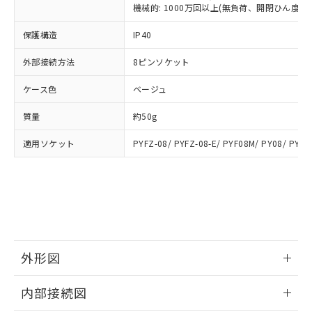
類(PBB) 1000ppm以下、ポリ臭化ジフェニルエーテル類
Cr(Ⅵ)(六価クロム) : 1000ppm、 PBBs(ポリ臭化ビフェ
とります。
機械的: 1000万回以上(無負荷、開閉ひん度180
了承ください。
(PBDE) 1000ppm以下、フタル酸ビス(2-エチルヘキシ
○
一定数以上の在庫あり
ニル類) : 1000ppm、 PBDEs(ポリ臭化ジフェニルエーテ
当社は規制貨物を破棄する場合は、完
ル) (DEHP)(別名：DOP) 1000ppm以下、フタル酸ブチ
正式な納期状況および標準価格はお客
ル類) : 1000ppm、
ルベンジル（BBP） 1000ppm以下、フタル酸ジブチル
保護構造
IP40
全に破砕するなど、違法に輸出されな
DBP(フタル酸ジブチル) : 1000ppm、 DIBP(フタル酸ジ
様のお取引先、またはお客様担当のオ
（DBP） 1000ppm以下、フタル酸ジイソブチル
イソブチル) : 1000ppm、 BBP(フタル酸ブチルベンジ
△
一定数には満たないが在庫あり
いよう必要な手段を講じます。
ムロン制御機器販売店・当社販売員に
(DIBP) 1000ppm以下
ル) : 1000ppm、
外部接続方法
8ピンソケット
当社は貴社製品を、核兵器、ミサイ
但し、RoHS指令で産業用監視および制御機器に対する
DEHP(フタル酸ビス(2-エチルヘキシル)) : 1000ppm
ご相談ください。
適用除外項目は除く。
ル、化学兵器、生物兵器またはその他
－
在庫なし(最新の在庫状況につ
オムロン制御機器販売店や当社販売拠
フタル酸エステル類の４物質については閾値を超える意
ケース色
ベージュ
武器並びにこれらの製造装置等に一切
いては、お客様のお取引先、ま
図的な使用がないことを確認しています。
点は「
販売ネットワーク
」をご確認
※2 環境保護使用期限
使用いたしません。
たはお客様担当のオムロン制御
ください。
質量
約50g
当社は、貴社製品を第三者に販売する
機器販売店・当社販売員にご確
在庫状況および標準価格結果を当社の
※2 対応予定月
「ｅ」：有害物質（10物質）のすべてが基
場合は、上記1、2および3の内容を当
認ください)
事前の承諾なく第三者に漏洩または開
適用ソケット
PYFZ-08/ PYFZ-08-E/ PYF08M/ PY08/ PY08
準値以下であることを示します。
該第三者に通知します。また当社は、
示しないようお願いします。
部品在庫の切り替え状況などにより、予定
「10」：通常の使用状況下において有害物
販売先および販売に係わる関係者が違
マイパーツ機能（部品リスト作成サー
空
受注生産機種、また在庫状況の
月が前後することがあります。
質が外部に漏えいし、環境に深刻な影響を
法に輸出するおそれがある場合は、取
ビス）をご利用いただくには、I-Web
白
情報を公開していない機種
及ぼさない年数を意味します。
り引きをいたしません。
メンバーズにご登録されている必要が
「－」：未確認です。当社販売部門へお問
あります。
い合わせください。
お客様が当ウェブサイト上で当社にご
※3 非含有証明書ダウンロード
登録された部品リストについて、当社
外形図
および当社の共同利用者が、当社の製
下記の非含有証明書をダウンロードするこ
品・サービスに関するお客様との取
情報更新：2025/09/04
とができます。
合意する
キャンセル
引・商談に必要な範囲で利用すること
内部接続図
をご了承ください。