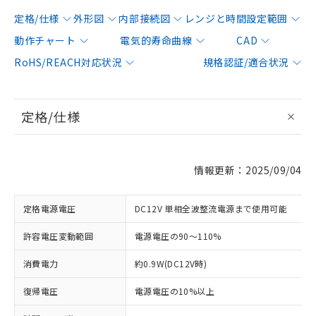
定格/仕様
外形図
内部接続図
レンジと時間設定範囲
動作チャート
電気的寿命曲線
CAD
RoHS/REACH対応状況
規格認証/適合状況
定格/仕様
情報更新：2025/09/04
定格電源電圧
DC12V 単相全波整流電源まで使用可能
許容電圧変動範囲
電源電圧の90～110%
消費電力
約0.9W(DC12V時)
復帰電圧
電源電圧の10%以上