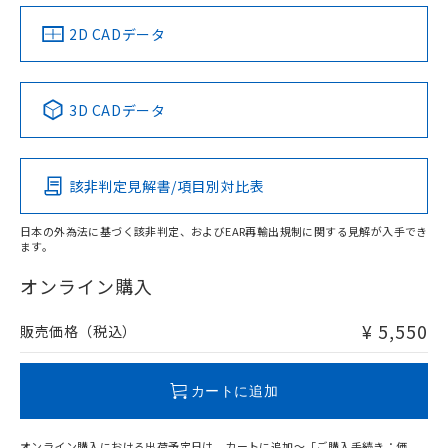
（イギリス
（ノルウェー
（フランス
（韓国
船舶規格）
船舶規格）
船舶規格）
船舶規格
中国 RoHS
注意事項・凡例
2D CADデータ
Yes
No
No
No
中国 RoHS表
※1 ※2
3D CADデータ
この製品の規格認証/適合状況ページへ
Pb
Hg
Cd
Cr(VI)
その他の認証はこちらのページからご検索ください
該非判定見解書/項目別対比表
X
O
O
O
日本の外為法に基づく該非判定、およびEAR再輸出規制に関する見解が入手でき
ます。
"対応済み"や非含有の記載がされた商品であっても、流通
在庫等で未対応品が混在する可能性があります。
オンライン購入
非含有品が必要な際は、弊社営業部門もしくは販売店へお
問い合わせください。
¥ 5,550
販売価格（税込）
この製品のRoHS/REACH対応状況ページへ
カートに追加
オンライン購入における出荷予定日は、カートに追加～「ご購入手続き：価