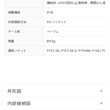
類(PBB) 1000ppm以下、ポリ臭化ジフェニルエーテル類
Cr(Ⅵ)(六価クロム) : 1000ppm、 PBBs(ポリ臭化ビフェ
とります。
機械的: 1000万回以上(無負荷、開閉ひん度180
了承ください。
(PBDE) 1000ppm以下、フタル酸ビス(2-エチルヘキシ
○
一定数以上の在庫あり
ニル類) : 1000ppm、 PBDEs(ポリ臭化ジフェニルエーテ
当社は規制貨物を破棄する場合は、完
ル) (DEHP)(別名：DOP) 1000ppm以下、フタル酸ブチ
正式な納期状況および標準価格はお客
ル類) : 1000ppm、
ルベンジル（BBP） 1000ppm以下、フタル酸ジブチル
保護構造
IP40
全に破砕するなど、違法に輸出されな
DBP(フタル酸ジブチル) : 1000ppm、 DIBP(フタル酸ジ
様のお取引先、またはお客様担当のオ
（DBP） 1000ppm以下、フタル酸ジイソブチル
イソブチル) : 1000ppm、 BBP(フタル酸ブチルベンジ
△
一定数には満たないが在庫あり
いよう必要な手段を講じます。
ムロン制御機器販売店・当社販売員に
(DIBP) 1000ppm以下
ル) : 1000ppm、
外部接続方法
8ピンソケット
当社は貴社製品を、核兵器、ミサイ
但し、RoHS指令で産業用監視および制御機器に対する
DEHP(フタル酸ビス(2-エチルヘキシル)) : 1000ppm
ご相談ください。
適用除外項目は除く。
ル、化学兵器、生物兵器またはその他
－
在庫なし(最新の在庫状況につ
オムロン制御機器販売店や当社販売拠
フタル酸エステル類の４物質については閾値を超える意
ケース色
ベージュ
武器並びにこれらの製造装置等に一切
いては、お客様のお取引先、ま
図的な使用がないことを確認しています。
点は「
販売ネットワーク
」をご確認
※2 環境保護使用期限
使用いたしません。
たはお客様担当のオムロン制御
ください。
質量
約50g
当社は、貴社製品を第三者に販売する
機器販売店・当社販売員にご確
在庫状況および標準価格結果を当社の
※2 対応予定月
「ｅ」：有害物質（10物質）のすべてが基
場合は、上記1、2および3の内容を当
認ください)
事前の承諾なく第三者に漏洩または開
適用ソケット
PYFZ-08/ PYFZ-08-E/ PYF08M/ PY08/ PY08
準値以下であることを示します。
該第三者に通知します。また当社は、
示しないようお願いします。
部品在庫の切り替え状況などにより、予定
「10」：通常の使用状況下において有害物
販売先および販売に係わる関係者が違
マイパーツ機能（部品リスト作成サー
空
受注生産機種、また在庫状況の
月が前後することがあります。
質が外部に漏えいし、環境に深刻な影響を
法に輸出するおそれがある場合は、取
ビス）をご利用いただくには、I-Web
白
情報を公開していない機種
及ぼさない年数を意味します。
り引きをいたしません。
メンバーズにご登録されている必要が
「－」：未確認です。当社販売部門へお問
あります。
い合わせください。
お客様が当ウェブサイト上で当社にご
※3 非含有証明書ダウンロード
登録された部品リストについて、当社
外形図
および当社の共同利用者が、当社の製
下記の非含有証明書をダウンロードするこ
品・サービスに関するお客様との取
情報更新：2025/09/04
とができます。
合意する
キャンセル
引・商談に必要な範囲で利用すること
内部接続図
をご了承ください。