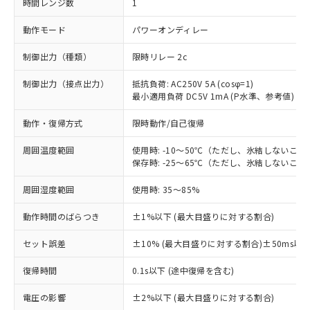
時間レンジ数
1
動作モード
パワーオンディレー
制御出力（種類）
限時リレー 2c
制御出力（接点出力）
抵抗負荷: AC250V 5A (cosφ=1)
最小適用負荷 DC5V 1mA (P水準、参考値)
動作・復帰方式
限時動作/自己復帰
周囲温度範囲
使用時: -10～50℃（ただし、氷結しないこと
保存時: -25～65℃（ただし、氷結しないこと
周囲湿度範囲
使用時: 35～85%
動作時間のばらつき
±1%以下 (最大目盛りに対する割合)
セット誤差
±10% (最大目盛りに対する割合)±50ms以
復帰時間
0.1s以下 (途中復帰を含む)
※1 対応状況
電圧の影響
±2%以下 (最大目盛りに対する割合)