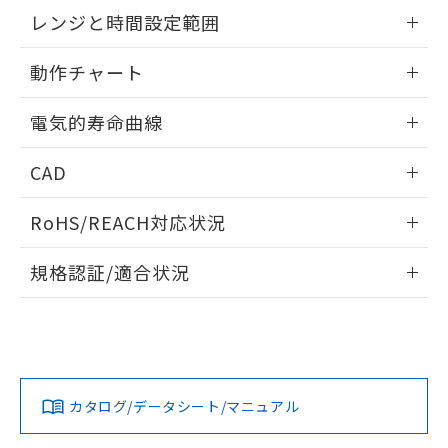
EU RoHS指令（10物質）の非含有証明書
外形図
情報更新：2025/09/04
※当社の共同利用者とは、
"個人情報
レンジと時間設定範囲
51物質の非含有証明書（当社基準）
の共同利用に関して"
の「1.共同利
※本証明書は発行日時点で非含有を証明す
用者の範囲」に記載されている法人を
内部接続図
情報更新：2025/09/04
るもので、過去に遡って非含有を証明する
動作チャート
指します。
ものではありません。
レンジと時間設定範囲
また、RoHS指令のフタル酸エステル類４
情報更新：2025/09/04
電気的寿命曲線
物質の対応では、対応完了までの期間は出
荷製品に未対応品が混在することから備考
動作チャート
情報更新：2025/09/04
CAD
欄に対応日を記載しておりました。
既に当社にて対応品への在庫切替を完了
電気的寿命曲線
ログイン/会員登録いただくと、CADデータをダウンロー
していることから、特段のことがない限
RoHS/REACH対応状況
ドすることができます。
り、2022年1月12日より割愛しておりま
す。
情報更新：2026/7/29
規格認証/適合状況
ログイン/会員登録
EU RoHS
注意事項・凡例
UL認証
CSA認証
CEマーキング
Yes
Yes
Yes
対応状況
対応予定月
※1
※2
ダウンロードデータをご利用いただく前に、以下を必ずお読
みください。
カタログ/データシート/マニュアル
対応済み
ソフトウェアの使用条件
LR型式承認
DNV型式承認
BV型式承認
KR型式承