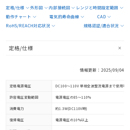
定格/仕様
外形図
内部接続図
レンジと時間設定範囲
動作チャート
電気的寿命曲線
CAD
RoHS/REACH対応状況
規格認証/適合状況
定格/仕様
情報更新：2025/09/04
定格電源電圧
DC100～110V 単相全波整流電源まで使用可
許容電圧変動範囲
電源電圧の85～110%
消費電力
約1.3W(DC110V時)
復帰電圧
電源電圧の10%以上