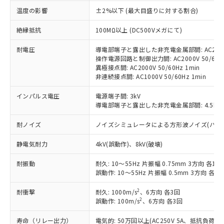
対応済み：EU RoHS指令（10物質）の
温度の影響
±2%以下 (最大目盛りに対する割合)
非含有に対応した製品が提供可能な商品で
す。
絶縁抵抗
100MΩ以上 (DC500Vメガにて)
対応予定：EU RoHS指令（10物質）の非含
ご利用条件
有に対応した製品に切り替える予定のある
耐電圧
導電部端子と露出した非充電金属部間: AC2000V
操作電源回路と制御出力間: AC2000V 50/60Hz
商品です。
異極接点間: AC2000V 50/60Hz 1min
対応予定なし：EU RoHS指令（10物質）の
非連続接点間: AC1000V 50/60Hz 1min
以下の条件をお読みいただき、同意のうえ
非含有に非対応の商品で、対応品を出す予
ご利用ください。
定はありません。
インパルス電圧
電源端子間: 3kV
調査・確認中：EU RoHS指令（10物質）の
導電部端子と露出した非充電金属部間: 4.5kV
本サービスは、当社制御機器事業取扱
※1 中国RoHS○×表
非含有の対応状況を調査中または確認中の
商品の当社在庫状況および標準価格
商品です。
耐ノイズ
ノイズシミュレータによる方形波ノイズ(パルス幅 10
(税抜)を提供させていただくもので
「○」：最大均質材料含有率が中国RoHSの
非該当品：ライセンス料など無形物で、有
す。
基準値以下であることを示します。
害物質有無と関係のない商品です。
静電気耐力
4kV(誤動作)、8kV(破壊)
当社制御機器事業取扱商品の中には、
「×」：最大均質材料含有率が中国RoHSの
仕入先様の事情により、非含有部品として
本サービスの対象外となる商品もある
基準値を超えていることを示します。
耐振動
耐久: 10～55Hz 片振幅 0.75mm 3方向 各1h
いたものが、含有品と判明した場合などや
当社は、これら貴社製品のうち、外国
ことをご了承ください。
誤動作: 10～55Hz 片振幅 0.5mm 3方向 各10
「－」：未確認です。当社販売部門へお問
むを得ず変更することがあります。
為替および外国貿易法に定める商品
在庫状況および標準価格照会結果は、
い合わせください。
（以下｢規制貨物等」という）を輸出
記載している更新日時点での社内デー
2
耐衝撃
耐久: 1000m/s
、6方向 各3回
*EU RoHS指令（10物質）：
または国外への提供する場合は、日本
記
タに基づき作成されるものであり、閲
説明
2
誤動作: 100m/s
、6方向 各3回
鉛(Pb) 1000ppm以下、 水銀(Hg) 1000ppm以下、 カド
*中国RoHS10物質の基準値 (GB/T26572)：
国政府の輸出許可(または役務取引許
号
覧された時点での実際の在庫および標
ミウム(Cd) 100ppm以下、
Pb(鉛) :1000ppm、 Hg(水銀) : 1000ppm、 Cd(カドミウ
可)を取得するなどの必要な手続きを
六価クロム(Cr(Ⅵ)) 1000ppm以下、ポリ臭化ビフェニル
ム) : 100ppm、
寿命（リレー出力）
電気的: 50万回以上(AC250V 5A、抵抗負荷
準価格とは異なる場合があることをご