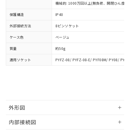
類(PBB) 1000ppm以下、ポリ臭化ジフェニルエーテル類
Cr(Ⅵ)(六価クロム) : 1000ppm、 PBBs(ポリ臭化ビフェ
とります。
機械的: 1000万回以上(無負荷、開閉ひん度180
了承ください。
(PBDE) 1000ppm以下、フタル酸ビス(2-エチルヘキシ
○
一定数以上の在庫あり
ニル類) : 1000ppm、 PBDEs(ポリ臭化ジフェニルエーテ
当社は規制貨物を破棄する場合は、完
ル) (DEHP)(別名：DOP) 1000ppm以下、フタル酸ブチ
正式な納期状況および標準価格はお客
ル類) : 1000ppm、
ルベンジル（BBP） 1000ppm以下、フタル酸ジブチル
保護構造
IP40
全に破砕するなど、違法に輸出されな
DBP(フタル酸ジブチル) : 1000ppm、 DIBP(フタル酸ジ
様のお取引先、またはお客様担当のオ
（DBP） 1000ppm以下、フタル酸ジイソブチル
イソブチル) : 1000ppm、 BBP(フタル酸ブチルベンジ
△
一定数には満たないが在庫あり
いよう必要な手段を講じます。
ムロン制御機器販売店・当社販売員に
(DIBP) 1000ppm以下
ル) : 1000ppm、
外部接続方法
8ピンソケット
当社は貴社製品を、核兵器、ミサイ
但し、RoHS指令で産業用監視および制御機器に対する
DEHP(フタル酸ビス(2-エチルヘキシル)) : 1000ppm
ご相談ください。
適用除外項目は除く。
ル、化学兵器、生物兵器またはその他
－
在庫なし(最新の在庫状況につ
オムロン制御機器販売店や当社販売拠
フタル酸エステル類の４物質については閾値を超える意
ケース色
ベージュ
武器並びにこれらの製造装置等に一切
いては、お客様のお取引先、ま
図的な使用がないことを確認しています。
点は「
販売ネットワーク
」をご確認
※2 環境保護使用期限
使用いたしません。
たはお客様担当のオムロン制御
ください。
質量
約50g
当社は、貴社製品を第三者に販売する
機器販売店・当社販売員にご確
在庫状況および標準価格結果を当社の
※2 対応予定月
「ｅ」：有害物質（10物質）のすべてが基
場合は、上記1、2および3の内容を当
認ください)
事前の承諾なく第三者に漏洩または開
適用ソケット
PYFZ-08/ PYFZ-08-E/ PYF08M/ PY08/ PY08
準値以下であることを示します。
該第三者に通知します。また当社は、
示しないようお願いします。
部品在庫の切り替え状況などにより、予定
「10」：通常の使用状況下において有害物
販売先および販売に係わる関係者が違
マイパーツ機能（部品リスト作成サー
空
受注生産機種、また在庫状況の
月が前後することがあります。
質が外部に漏えいし、環境に深刻な影響を
法に輸出するおそれがある場合は、取
ビス）をご利用いただくには、I-Web
白
情報を公開していない機種
及ぼさない年数を意味します。
り引きをいたしません。
メンバーズにご登録されている必要が
「－」：未確認です。当社販売部門へお問
あります。
い合わせください。
お客様が当ウェブサイト上で当社にご
※3 非含有証明書ダウンロード
登録された部品リストについて、当社
外形図
および当社の共同利用者が、当社の製
下記の非含有証明書をダウンロードするこ
品・サービスに関するお客様との取
情報更新：2025/09/04
とができます。
合意する
キャンセル
引・商談に必要な範囲で利用すること
内部接続図
をご了承ください。