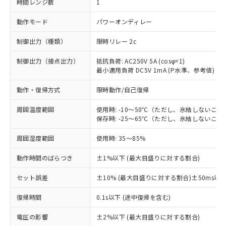
時間レンジ数
1
動作モード
パワーオンディレー
制御出力（種類）
限時リレー 2c
制御出力（接点出力）
抵抗負荷: AC250V 5A (cosφ=1)
最小適用負荷 DC5V 1mA (P水準、参考値)
動作・復帰方式
限時動作/自己復帰
周囲温度範囲
使用時: -10～50℃（ただし、氷結しないこと
保存時: -25～65℃（ただし、氷結しないこと
周囲湿度範囲
使用時: 35～85%
動作時間のばらつき
±1%以下 (最大目盛りに対する割合)
セット誤差
±10% (最大目盛りに対する割合)±50ms以
復帰時間
0.1s以下 (途中復帰を含む)
※1 対応状況
電圧の影響
±2%以下 (最大目盛りに対する割合)