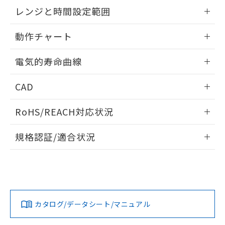
EU RoHS指令（10物質）の非含有証明書
外形図
情報更新：2025/09/04
※当社の共同利用者とは、
"個人情報
レンジと時間設定範囲
51物質の非含有証明書（当社基準）
の共同利用に関して"
の「1.共同利
※本証明書は発行日時点で非含有を証明す
用者の範囲」に記載されている法人を
内部接続図
情報更新：2025/09/04
るもので、過去に遡って非含有を証明する
動作チャート
指します。
ものではありません。
レンジと時間設定範囲
また、RoHS指令のフタル酸エステル類４
情報更新：2025/09/04
電気的寿命曲線
物質の対応では、対応完了までの期間は出
荷製品に未対応品が混在することから備考
動作チャート
情報更新：2025/09/04
CAD
欄に対応日を記載しておりました。
既に当社にて対応品への在庫切替を完了
電気的寿命曲線
ログイン/会員登録いただくと、CADデータをダウンロー
していることから、特段のことがない限
RoHS/REACH対応状況
ドすることができます。
り、2022年1月12日より割愛しておりま
す。
情報更新：2026/7/29
規格認証/適合状況
ログイン/会員登録
EU RoHS
注意事項・凡例
UL認証
CSA認証
CEマーキング
Yes
Yes
Yes
対応状況
対応予定月
※1
※2
ダウンロードデータをご利用いただく前に、以下を必ずお読
みください。
カタログ/データシート/マニュアル
対応済み
ソフトウェアの使用条件
LR型式承認
DNV型式承認
BV型式承認
KR型式承