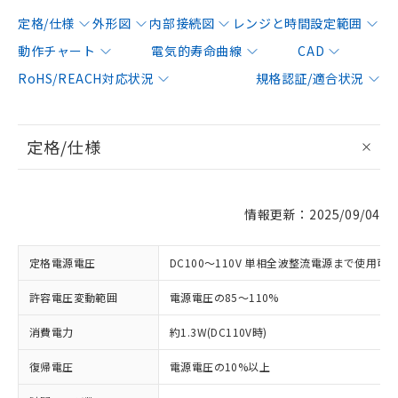
定格/仕様
外形図
内部接続図
レンジと時間設定範囲
動作チャート
電気的寿命曲線
CAD
RoHS/REACH対応状況
規格認証/適合状況
定格/仕様
情報更新：2025/09/04
定格電源電圧
DC100～110V 単相全波整流電源まで使用可
許容電圧変動範囲
電源電圧の85～110%
消費電力
約1.3W(DC110V時)
復帰電圧
電源電圧の10%以上