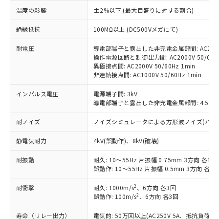
対応済み：EU RoHS指令（10物質）の
温度の影響
±2%以下 (最大目盛りに対する割合)
非含有に対応した製品が提供可能な商品で
す。
絶縁抵抗
100MΩ以上 (DC500Vメガにて)
対応予定：EU RoHS指令（10物質）の非含
ご利用条件
有に対応した製品に切り替える予定のある
耐電圧
導電部端子と露出した非充電金属部間: AC2000V
操作電源回路と制御出力間: AC2000V 50/60Hz
商品です。
異極接点間: AC2000V 50/60Hz 1min
対応予定なし：EU RoHS指令（10物質）の
非連続接点間: AC1000V 50/60Hz 1min
以下の条件をお読みいただき、同意のうえ
非含有に非対応の商品で、対応品を出す予
ご利用ください。
定はありません。
インパルス電圧
電源端子間: 3kV
調査・確認中：EU RoHS指令（10物質）の
導電部端子と露出した非充電金属部間: 4.5kV
本サービスは、当社制御機器事業取扱
※1 中国RoHS○×表
非含有の対応状況を調査中または確認中の
商品の当社在庫状況および標準価格
商品です。
耐ノイズ
ノイズシミュレータによる方形波ノイズ(パルス幅 10
(税抜)を提供させていただくもので
「○」：最大均質材料含有率が中国RoHSの
非該当品：ライセンス料など無形物で、有
す。
基準値以下であることを示します。
害物質有無と関係のない商品です。
静電気耐力
4kV(誤動作)、8kV(破壊)
当社制御機器事業取扱商品の中には、
「×」：最大均質材料含有率が中国RoHSの
仕入先様の事情により、非含有部品として
本サービスの対象外となる商品もある
基準値を超えていることを示します。
耐振動
耐久: 10～55Hz 片振幅 0.75mm 3方向 各1h
いたものが、含有品と判明した場合などや
当社は、これら貴社製品のうち、外国
ことをご了承ください。
誤動作: 10～55Hz 片振幅 0.5mm 3方向 各10
「－」：未確認です。当社販売部門へお問
むを得ず変更することがあります。
為替および外国貿易法に定める商品
在庫状況および標準価格照会結果は、
い合わせください。
（以下｢規制貨物等」という）を輸出
記載している更新日時点での社内デー
2
耐衝撃
耐久: 1000m/s
、6方向 各3回
*EU RoHS指令（10物質）：
または国外への提供する場合は、日本
記
タに基づき作成されるものであり、閲
説明
2
誤動作: 100m/s
、6方向 各3回
鉛(Pb) 1000ppm以下、 水銀(Hg) 1000ppm以下、 カド
*中国RoHS10物質の基準値 (GB/T26572)：
国政府の輸出許可(または役務取引許
号
覧された時点での実際の在庫および標
ミウム(Cd) 100ppm以下、
Pb(鉛) :1000ppm、 Hg(水銀) : 1000ppm、 Cd(カドミウ
可)を取得するなどの必要な手続きを
六価クロム(Cr(Ⅵ)) 1000ppm以下、ポリ臭化ビフェニル
ム) : 100ppm、
寿命（リレー出力）
電気的: 50万回以上(AC250V 5A、抵抗負荷
準価格とは異なる場合があることをご