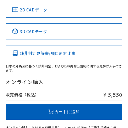
（イギリス
（ノルウェー
（フランス
（韓国
船舶規格）
船舶規格）
船舶規格）
船舶規格
中国 RoHS
注意事項・凡例
2D CADデータ
Yes
No
No
No
中国 RoHS表
※1 ※2
3D CADデータ
この製品の規格認証/適合状況ページへ
Pb
Hg
Cd
Cr(VI)
その他の認証はこちらのページからご検索ください
該非判定見解書/項目別対比表
X
O
O
O
日本の外為法に基づく該非判定、およびEAR再輸出規制に関する見解が入手でき
ます。
"対応済み"や非含有の記載がされた商品であっても、流通
在庫等で未対応品が混在する可能性があります。
オンライン購入
非含有品が必要な際は、弊社営業部門もしくは販売店へお
問い合わせください。
¥ 5,550
販売価格（税込）
この製品のRoHS/REACH対応状況ページへ
カートに追加
オンライン購入における出荷予定日は、カートに追加～「ご購入手続き：価