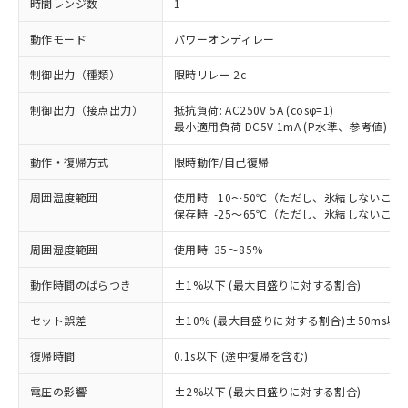
時間レンジ数
1
動作モード
パワーオンディレー
制御出力（種類）
限時リレー 2c
制御出力（接点出力）
抵抗負荷: AC250V 5A (cosφ=1)
最小適用負荷 DC5V 1mA (P水準、参考値)
動作・復帰方式
限時動作/自己復帰
周囲温度範囲
使用時: -10～50℃（ただし、氷結しないこと
保存時: -25～65℃（ただし、氷結しないこと
周囲湿度範囲
使用時: 35～85%
動作時間のばらつき
±1%以下 (最大目盛りに対する割合)
セット誤差
±10% (最大目盛りに対する割合)±50ms以
復帰時間
0.1s以下 (途中復帰を含む)
※1 対応状況
電圧の影響
±2%以下 (最大目盛りに対する割合)