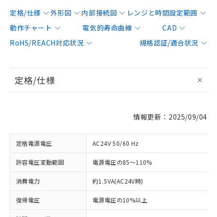
定格/仕様
外形図
内部接続図
レンジと時間設定範囲
動作チャート
電気的寿命曲線
CAD
RoHS/REACH対応状況
規格認証/適合状況
定格/仕様
情報更新：2025/09/04
定格電源電圧
AC24V 50/60 Hz
許容電圧変動範囲
電源電圧の85～110%
消費電力
約1.5VA(AC24V時)
復帰電圧
電源電圧の10%以上