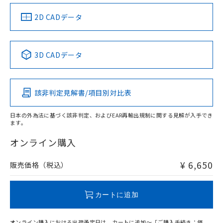
（イギリス
（ノルウェー
（フランス
（韓国
船舶規格）
船舶規格）
船舶規格）
船舶規格
中国 RoHS
注意事項・凡例
2D CADデータ
Yes
No
No
No
中国 RoHS表
※1 ※2
3D CADデータ
この製品の規格認証/適合状況ページへ
Pb
Hg
Cd
Cr(VI)
その他の認証はこちらのページからご検索ください
該非判定見解書/項目別対比表
X
O
O
O
日本の外為法に基づく該非判定、およびEAR再輸出規制に関する見解が入手でき
ます。
"対応済み"や非含有の記載がされた商品であっても、流通
在庫等で未対応品が混在する可能性があります。
オンライン購入
非含有品が必要な際は、弊社営業部門もしくは販売店へお
問い合わせください。
¥ 6,650
販売価格（税込）
この製品のRoHS/REACH対応状況ページへ
カートに追加
オンライン購入における出荷予定日は、カートに追加～「ご購入手続き：価