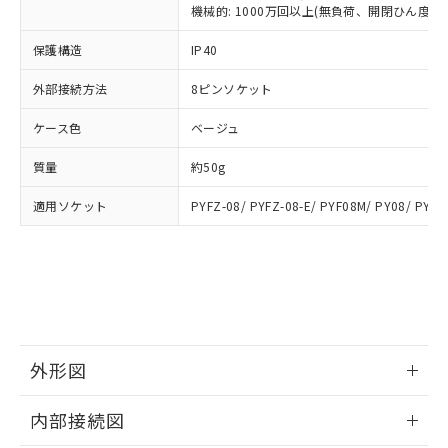
類(PBB) 1000ppm以下、ポリ臭化ジフェニルエーテル類
Cr(Ⅵ)(六価クロム) : 1000ppm、 PBBs(ポリ臭化ビフェ
とります。
機械的: 1000万回以上(無負荷、開閉ひん度180
了承ください。
(PBDE) 1000ppm以下、フタル酸ビス(2-エチルヘキシ
○
一定数以上の在庫あり
ニル類) : 1000ppm、 PBDEs(ポリ臭化ジフェニルエーテ
当社は規制貨物を破棄する場合は、完
ル) (DEHP)(別名：DOP) 1000ppm以下、フタル酸ブチ
正式な納期状況および標準価格はお客
ル類) : 1000ppm、
ルベンジル（BBP） 1000ppm以下、フタル酸ジブチル
保護構造
IP40
全に破砕するなど、違法に輸出されな
DBP(フタル酸ジブチル) : 1000ppm、 DIBP(フタル酸ジ
様のお取引先、またはお客様担当のオ
（DBP） 1000ppm以下、フタル酸ジイソブチル
イソブチル) : 1000ppm、 BBP(フタル酸ブチルベンジ
△
一定数には満たないが在庫あり
いよう必要な手段を講じます。
ムロン制御機器販売店・当社販売員に
(DIBP) 1000ppm以下
ル) : 1000ppm、
外部接続方法
8ピンソケット
当社は貴社製品を、核兵器、ミサイ
但し、RoHS指令で産業用監視および制御機器に対する
DEHP(フタル酸ビス(2-エチルヘキシル)) : 1000ppm
ご相談ください。
適用除外項目は除く。
ル、化学兵器、生物兵器またはその他
－
在庫なし(最新の在庫状況につ
オムロン制御機器販売店や当社販売拠
フタル酸エステル類の４物質については閾値を超える意
ケース色
ベージュ
武器並びにこれらの製造装置等に一切
いては、お客様のお取引先、ま
図的な使用がないことを確認しています。
点は「
販売ネットワーク
」をご確認
※2 環境保護使用期限
使用いたしません。
たはお客様担当のオムロン制御
ください。
質量
約50g
当社は、貴社製品を第三者に販売する
機器販売店・当社販売員にご確
在庫状況および標準価格結果を当社の
※2 対応予定月
「ｅ」：有害物質（10物質）のすべてが基
場合は、上記1、2および3の内容を当
認ください)
事前の承諾なく第三者に漏洩または開
適用ソケット
PYFZ-08/ PYFZ-08-E/ PYF08M/ PY08/ PY08
準値以下であることを示します。
該第三者に通知します。また当社は、
示しないようお願いします。
部品在庫の切り替え状況などにより、予定
「10」：通常の使用状況下において有害物
販売先および販売に係わる関係者が違
マイパーツ機能（部品リスト作成サー
空
受注生産機種、また在庫状況の
月が前後することがあります。
質が外部に漏えいし、環境に深刻な影響を
法に輸出するおそれがある場合は、取
ビス）をご利用いただくには、I-Web
白
情報を公開していない機種
及ぼさない年数を意味します。
り引きをいたしません。
メンバーズにご登録されている必要が
「－」：未確認です。当社販売部門へお問
あります。
い合わせください。
お客様が当ウェブサイト上で当社にご
※3 非含有証明書ダウンロード
登録された部品リストについて、当社
外形図
および当社の共同利用者が、当社の製
下記の非含有証明書をダウンロードするこ
品・サービスに関するお客様との取
情報更新：2025/09/04
とができます。
合意する
キャンセル
引・商談に必要な範囲で利用すること
内部接続図
をご了承ください。