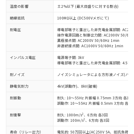
対応済み：EU RoHS指令（10物質）の
温度の影響
±2%以下 (最大目盛りに対する割合)
非含有に対応した製品が提供可能な商品で
す。
絶縁抵抗
100MΩ以上 (DC500Vメガにて)
対応予定：EU RoHS指令（10物質）の非含
ご利用条件
有に対応した製品に切り替える予定のある
耐電圧
導電部端子と露出した非充電金属部間: AC2000V
操作電源回路と制御出力間: AC2000V 50/60Hz
商品です。
異極接点間: AC2000V 50/60Hz 1min
対応予定なし：EU RoHS指令（10物質）の
非連続接点間: AC1000V 50/60Hz 1min
以下の条件をお読みいただき、同意のうえ
非含有に非対応の商品で、対応品を出す予
ご利用ください。
定はありません。
インパルス電圧
電源端子間: 3kV
調査・確認中：EU RoHS指令（10物質）の
導電部端子と露出した非充電金属部間: 4.5kV
本サービスは、当社制御機器事業取扱
※1 中国RoHS○×表
非含有の対応状況を調査中または確認中の
商品の当社在庫状況および標準価格
商品です。
耐ノイズ
ノイズシミュレータによる方形波ノイズ(パルス幅 10
(税抜)を提供させていただくもので
「○」：最大均質材料含有率が中国RoHSの
非該当品：ライセンス料など無形物で、有
す。
基準値以下であることを示します。
害物質有無と関係のない商品です。
静電気耐力
4kV(誤動作)、8kV(破壊)
当社制御機器事業取扱商品の中には、
「×」：最大均質材料含有率が中国RoHSの
仕入先様の事情により、非含有部品として
本サービスの対象外となる商品もある
基準値を超えていることを示します。
耐振動
耐久: 10～55Hz 片振幅 0.75mm 3方向 各1h
いたものが、含有品と判明した場合などや
当社は、これら貴社製品のうち、外国
ことをご了承ください。
誤動作: 10～55Hz 片振幅 0.5mm 3方向 各10
「－」：未確認です。当社販売部門へお問
むを得ず変更することがあります。
為替および外国貿易法に定める商品
在庫状況および標準価格照会結果は、
い合わせください。
（以下｢規制貨物等」という）を輸出
記載している更新日時点での社内デー
2
耐衝撃
耐久: 1000m/s
、6方向 各3回
*EU RoHS指令（10物質）：
または国外への提供する場合は、日本
記
タに基づき作成されるものであり、閲
説明
2
誤動作: 100m/s
、6方向 各3回
鉛(Pb) 1000ppm以下、 水銀(Hg) 1000ppm以下、 カド
*中国RoHS10物質の基準値 (GB/T26572)：
国政府の輸出許可(または役務取引許
号
覧された時点での実際の在庫および標
ミウム(Cd) 100ppm以下、
Pb(鉛) :1000ppm、 Hg(水銀) : 1000ppm、 Cd(カドミウ
可)を取得するなどの必要な手続きを
六価クロム(Cr(Ⅵ)) 1000ppm以下、ポリ臭化ビフェニル
ム) : 100ppm、
寿命（リレー出力）
電気的: 50万回以上(AC250V 5A、抵抗負荷
準価格とは異なる場合があることをご