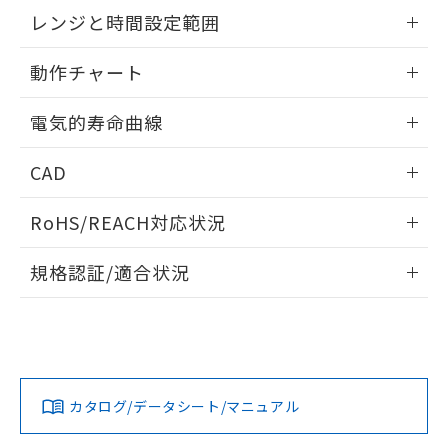
EU RoHS指令（10物質）の非含有証明書
外形図
情報更新：2025/09/04
※当社の共同利用者とは、
"個人情報
レンジと時間設定範囲
51物質の非含有証明書（当社基準）
の共同利用に関して"
の「1.共同利
※本証明書は発行日時点で非含有を証明す
用者の範囲」に記載されている法人を
内部接続図
情報更新：2025/09/04
るもので、過去に遡って非含有を証明する
動作チャート
指します。
ものではありません。
レンジと時間設定範囲
また、RoHS指令のフタル酸エステル類４
情報更新：2025/09/04
電気的寿命曲線
物質の対応では、対応完了までの期間は出
荷製品に未対応品が混在することから備考
動作チャート
情報更新：2025/09/04
CAD
欄に対応日を記載しておりました。
既に当社にて対応品への在庫切替を完了
電気的寿命曲線
ログイン/会員登録いただくと、CADデータをダウンロー
していることから、特段のことがない限
RoHS/REACH対応状況
ドすることができます。
り、2022年1月12日より割愛しておりま
す。
情報更新：2026/7/29
規格認証/適合状況
ログイン/会員登録
EU RoHS
注意事項・凡例
UL認証
CSA認証
CEマーキング
Yes
Yes
Yes
対応状況
対応予定月
※1
※2
ダウンロードデータをご利用いただく前に、以下を必ずお読
みください。
カタログ/データシート/マニュアル
対応済み
ソフトウェアの使用条件
LR型式承認
DNV型式承認
BV型式承認
KR型式承