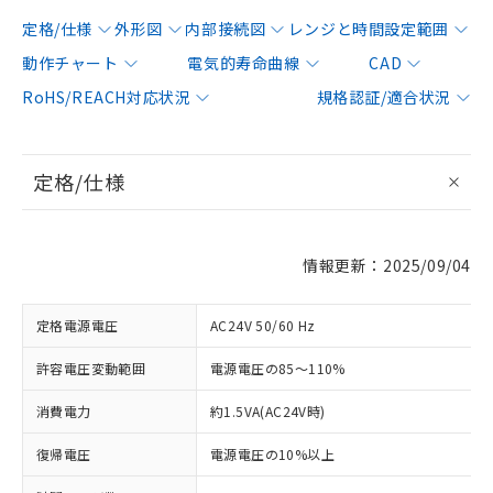
定格/仕様
外形図
内部接続図
レンジと時間設定範囲
動作チャート
電気的寿命曲線
CAD
RoHS/REACH対応状況
規格認証/適合状況
定格/仕様
情報更新：2025/09/04
定格電源電圧
AC24V 50/60 Hz
許容電圧変動範囲
電源電圧の85～110%
消費電力
約1.5VA(AC24V時)
復帰電圧
電源電圧の10%以上