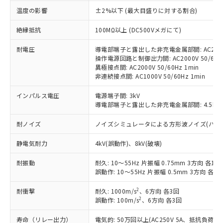
対応済み：EU RoHS指令（10物質）の
温度の影響
±2%以下 (最大目盛りに対する割合)
非含有に対応した製品が提供可能な商品で
す。
絶縁抵抗
100MΩ以上 (DC500Vメガにて)
対応予定：EU RoHS指令（10物質）の非含
ご利用条件
有に対応した製品に切り替える予定のある
耐電圧
導電部端子と露出した非充電金属部間: AC2000V
操作電源回路と制御出力間: AC2000V 50/60Hz
商品です。
異極接点間: AC2000V 50/60Hz 1min
対応予定なし：EU RoHS指令（10物質）の
非連続接点間: AC1000V 50/60Hz 1min
以下の条件をお読みいただき、同意のうえ
非含有に非対応の商品で、対応品を出す予
ご利用ください。
定はありません。
インパルス電圧
電源端子間: 3kV
調査・確認中：EU RoHS指令（10物質）の
導電部端子と露出した非充電金属部間: 4.5kV
本サービスは、当社制御機器事業取扱
※1 中国RoHS○×表
非含有の対応状況を調査中または確認中の
商品の当社在庫状況および標準価格
商品です。
耐ノイズ
ノイズシミュレータによる方形波ノイズ(パルス幅 10
(税抜)を提供させていただくもので
「○」：最大均質材料含有率が中国RoHSの
非該当品：ライセンス料など無形物で、有
す。
基準値以下であることを示します。
害物質有無と関係のない商品です。
静電気耐力
4kV(誤動作)、8kV(破壊)
当社制御機器事業取扱商品の中には、
「×」：最大均質材料含有率が中国RoHSの
仕入先様の事情により、非含有部品として
本サービスの対象外となる商品もある
基準値を超えていることを示します。
耐振動
耐久: 10～55Hz 片振幅 0.75mm 3方向 各1h
いたものが、含有品と判明した場合などや
当社は、これら貴社製品のうち、外国
ことをご了承ください。
誤動作: 10～55Hz 片振幅 0.5mm 3方向 各10
「－」：未確認です。当社販売部門へお問
むを得ず変更することがあります。
為替および外国貿易法に定める商品
在庫状況および標準価格照会結果は、
い合わせください。
（以下｢規制貨物等」という）を輸出
記載している更新日時点での社内デー
2
耐衝撃
耐久: 1000m/s
、6方向 各3回
*EU RoHS指令（10物質）：
または国外への提供する場合は、日本
記
タに基づき作成されるものであり、閲
説明
2
誤動作: 100m/s
、6方向 各3回
鉛(Pb) 1000ppm以下、 水銀(Hg) 1000ppm以下、 カド
*中国RoHS10物質の基準値 (GB/T26572)：
国政府の輸出許可(または役務取引許
号
覧された時点での実際の在庫および標
ミウム(Cd) 100ppm以下、
Pb(鉛) :1000ppm、 Hg(水銀) : 1000ppm、 Cd(カドミウ
可)を取得するなどの必要な手続きを
六価クロム(Cr(Ⅵ)) 1000ppm以下、ポリ臭化ビフェニル
ム) : 100ppm、
寿命（リレー出力）
電気的: 50万回以上(AC250V 5A、抵抗負荷
準価格とは異なる場合があることをご