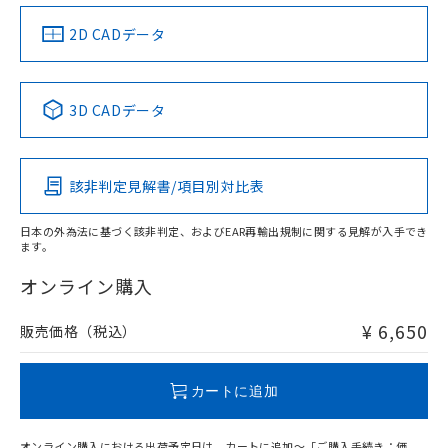
（イギリス
（ノルウェー
（フランス
（韓国
船舶規格）
船舶規格）
船舶規格）
船舶規格
中国 RoHS
注意事項・凡例
2D CADデータ
Yes
No
No
No
中国 RoHS表
※1 ※2
3D CADデータ
この製品の規格認証/適合状況ページへ
Pb
Hg
Cd
Cr(VI)
その他の認証はこちらのページからご検索ください
該非判定見解書/項目別対比表
X
O
O
O
日本の外為法に基づく該非判定、およびEAR再輸出規制に関する見解が入手でき
ます。
"対応済み"や非含有の記載がされた商品であっても、流通
在庫等で未対応品が混在する可能性があります。
オンライン購入
非含有品が必要な際は、弊社営業部門もしくは販売店へお
問い合わせください。
¥ 6,650
販売価格（税込）
この製品のRoHS/REACH対応状況ページへ
カートに追加
オンライン購入における出荷予定日は、カートに追加～「ご購入手続き：価