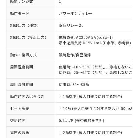
時間レンジ数
1
動作モード
パワーオンディレー
制御出力（種類）
限時リレー 2c
制御出力（接点出力）
抵抗負荷: AC250V 5A (cosφ=1)
最小適用負荷 DC5V 1mA (P水準、参考値)
動作・復帰方式
限時動作/自己復帰
周囲温度範囲
使用時: -10～50℃（ただし、氷結しないこと
保存時: -25～65℃（ただし、氷結しないこと
周囲湿度範囲
使用時: 35～85%
動作時間のばらつき
±1%以下 (最大目盛りに対する割合)
セット誤差
±10% (最大目盛りに対する割合)±50ms以
復帰時間
0.1s以下 (途中復帰を含む)
※1 対応状況
電圧の影響
±2%以下 (最大目盛りに対する割合)