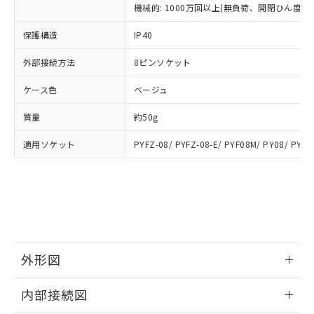
類(PBB) 1000ppm以下、ポリ臭化ジフェニルエーテル類
Cr(Ⅵ)(六価クロム) : 1000ppm、 PBBs(ポリ臭化ビフェ
とります。
機械的: 1000万回以上(無負荷、開閉ひん度180
了承ください。
(PBDE) 1000ppm以下、フタル酸ビス(2-エチルヘキシ
○
一定数以上の在庫あり
ニル類) : 1000ppm、 PBDEs(ポリ臭化ジフェニルエーテ
当社は規制貨物を破棄する場合は、完
ル) (DEHP)(別名：DOP) 1000ppm以下、フタル酸ブチ
正式な納期状況および標準価格はお客
ル類) : 1000ppm、
ルベンジル（BBP） 1000ppm以下、フタル酸ジブチル
保護構造
IP40
全に破砕するなど、違法に輸出されな
DBP(フタル酸ジブチル) : 1000ppm、 DIBP(フタル酸ジ
様のお取引先、またはお客様担当のオ
（DBP） 1000ppm以下、フタル酸ジイソブチル
イソブチル) : 1000ppm、 BBP(フタル酸ブチルベンジ
△
一定数には満たないが在庫あり
いよう必要な手段を講じます。
ムロン制御機器販売店・当社販売員に
(DIBP) 1000ppm以下
ル) : 1000ppm、
外部接続方法
8ピンソケット
当社は貴社製品を、核兵器、ミサイ
但し、RoHS指令で産業用監視および制御機器に対する
DEHP(フタル酸ビス(2-エチルヘキシル)) : 1000ppm
ご相談ください。
適用除外項目は除く。
ル、化学兵器、生物兵器またはその他
－
在庫なし(最新の在庫状況につ
オムロン制御機器販売店や当社販売拠
フタル酸エステル類の４物質については閾値を超える意
ケース色
ベージュ
武器並びにこれらの製造装置等に一切
いては、お客様のお取引先、ま
図的な使用がないことを確認しています。
点は「
販売ネットワーク
」をご確認
※2 環境保護使用期限
使用いたしません。
たはお客様担当のオムロン制御
ください。
質量
約50g
当社は、貴社製品を第三者に販売する
機器販売店・当社販売員にご確
在庫状況および標準価格結果を当社の
※2 対応予定月
「ｅ」：有害物質（10物質）のすべてが基
場合は、上記1、2および3の内容を当
認ください)
事前の承諾なく第三者に漏洩または開
適用ソケット
PYFZ-08/ PYFZ-08-E/ PYF08M/ PY08/ PY08
準値以下であることを示します。
該第三者に通知します。また当社は、
示しないようお願いします。
部品在庫の切り替え状況などにより、予定
「10」：通常の使用状況下において有害物
販売先および販売に係わる関係者が違
マイパーツ機能（部品リスト作成サー
空
受注生産機種、また在庫状況の
月が前後することがあります。
質が外部に漏えいし、環境に深刻な影響を
法に輸出するおそれがある場合は、取
ビス）をご利用いただくには、I-Web
白
情報を公開していない機種
及ぼさない年数を意味します。
り引きをいたしません。
メンバーズにご登録されている必要が
「－」：未確認です。当社販売部門へお問
あります。
い合わせください。
お客様が当ウェブサイト上で当社にご
※3 非含有証明書ダウンロード
登録された部品リストについて、当社
外形図
および当社の共同利用者が、当社の製
下記の非含有証明書をダウンロードするこ
品・サービスに関するお客様との取
情報更新：2025/09/04
とができます。
合意する
キャンセル
引・商談に必要な範囲で利用すること
内部接続図
をご了承ください。