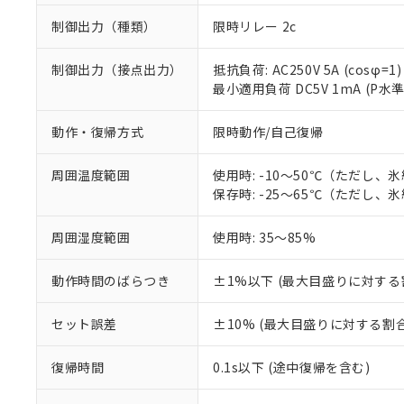
制御出力（種類）
限時リレー 2c
制御出力（接点出力）
抵抗負荷: AC250V 5A (cosφ=1)
最小適用負荷 DC5V 1mA (P水
動作・復帰方式
限時動作/自己復帰
周囲温度範囲
使用時: -10～50℃（ただし、
保存時: -25～65℃（ただし、
周囲湿度範囲
使用時: 35～85%
※1 対応状況
動作時間のばらつき
±1%以下 (最大目盛りに対する
対応済み：EU
対応予定：EU R
セット誤差
±10% (最大目盛りに対する割合
対応予定なし：EU
調査・確認中：EU
ご利用条件
復帰時間
0.1s以下 (途中復帰を含む)
非該当品：ライセ
※1 中国RoHS
仕入先様の事情に