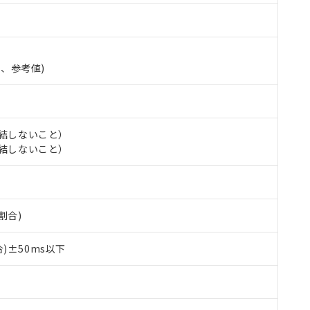
準、参考値)
氷結しないこと）
氷結しないこと）
割合)
 RoHS指令（10物質）の非含有に対応した製品が提供可能な商品です
oHS指令（10物質）の非含有に対応した製品に切り替える予定のある
)±50ms以下
 RoHS指令（10物質）の非含有に非対応の商品で、対応品を出す予
 RoHS指令（10物質）の非含有の対応状況を調査中または確認中の
ンス料など無形物で、有害物質有無と関係のない商品です。
○×表
より、非含有部品としていたものが、含有品と判明した場合などやむ