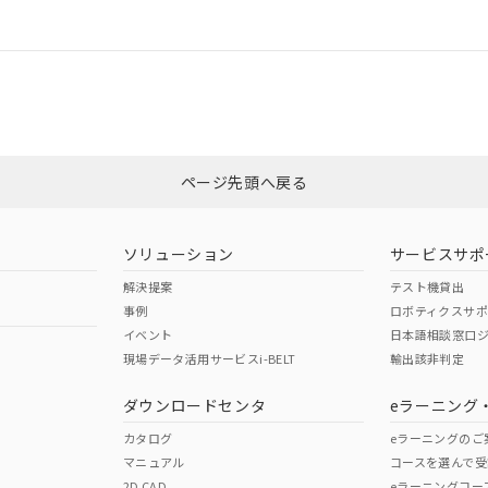
情報更新：
ログイン/会員登録
CCC認証
電波法
みください。
Yes
N/A
非含有証明書
※3
ページ先頭へ戻る
ダウンロードはこちら
型式承認
NK型式承認
ABS型式承認
韓国
（日本
（アメリカ
ソリューション
サービスサポ
舶規格）
船舶規格）
船舶規格）
解決提案
テスト機貸出
事例
ロボティクスサ
No
No
イベント
日本語相談窓口
現場データ活用サービスi-BELT
輸出該非判定
I)
PBBs
PBDEs
DBP
ダウンロードセンタ
eラーニング
この製品の規格認証/適合
その他の認証はこちらのページからご
カタログ
eラーニングのご
マニュアル
コースを選んで受
O
O
O
2D CAD
eラーニングコー