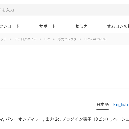
ウンロード
サポート
セミナ
オムロンの
イッチ
>
アナログタイマ
>
H3Y
>
形式セレクタ
>
H3Y-2 AC24 10S
日本語
English
パワーオンディレー, 出力 2c, プラグイン端子（8ピン）, ベージュ, A