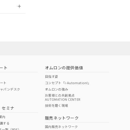
2026/7/29
ート
オムロンの提供価値
目指す姿
ポート
コンセプト「i-Automation!」
ジャパンデスク
オムロンの強み
お客様との共創拠点
AUTOMATION CENTER
DIBP
BBP
DEHP
環境保護
技術を磨く現場
・セミナ
状況ページへ
使用期限
検索ください
案内
販売ネットワーク
講する
O
O
O
10
国内販売ネットワーク
ス一覧（PDF）