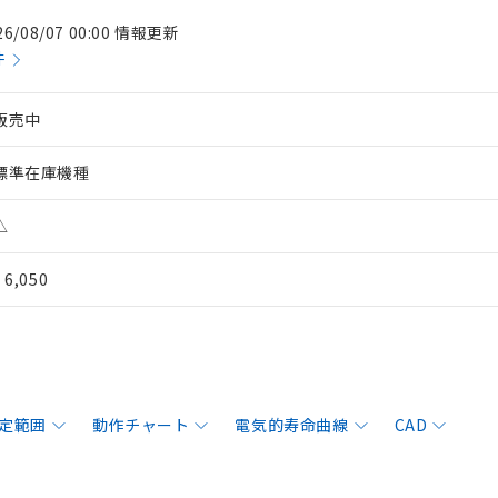
26/08/07 00:00 情報更新
件
販売中
標準在庫機種
△
¥ 6,050
定範囲
動作チャート
電気的寿命曲線
CAD