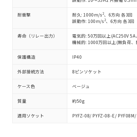
誤動作: 10～55Hz 片振幅 0.5m
また、RoHS指
混在することから
2
耐衝撃
耐久: 1000m/s
、6方向 各3回
既に当社にて対応
2
誤動作: 100m/s
、6方向 各3回
り割愛しておりま
寿命（リレー出力）
電気的: 50万回以上(AC250V
機械的: 1000万回以上(無負荷、
保護構造
IP40
外部接続方法
8ピンソケット
ケース色
ベージュ
質量
約50g
適用ソケット
PYFZ-08/ PYFZ-08-E/ PYF08M/