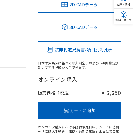
2D CADデータ
在庫・価格
無料テスト機
3D CADデータ
該非判定見解書/項目別対比表
日本の外為法に基づく該非判定、およびEAR再輸出規
制に関する見解が入手できます。
オンライン購入
¥ 6,650
販売価格（税込）
カートに追加
オンライン購入における出荷予定日は、カートに追加
～「ご購入手続き：価格・納期の確認」画面にてご確