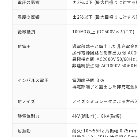
があります。
電圧の影響
±2%以下 (最大目盛りに対する
以下の条件をお読
「○」：最大均質
「×」：最大均質
本サービスは
当社は、これ
*EU RoHS指令（10物
温度の影響
±2%以下 (最大目盛りに対する
「－」：未確認で
鉛(Pb) 1000ppm以下、
くものです。
う）を輸出ま
記
説明
六価クロム(Cr(Ⅵ)) 1
当社制御機器
などの必要な
フタル酸ビス(2-エチルヘ
号
*中国RoHS10物質の基準値 
絶縁抵抗
100MΩ以上 (DC500Vメガにて)
ル（DBP） 1000ppm
在庫状況およ
当社は規制貨
Pb(鉛) :1000ppm、 Hg
但し、RoHS指令で産
のであり、閲
ます。
Cr(Ⅵ)(六価クロム) : 
フタル酸エステル類の４
○
一定数以
DBP(フタル酸ジブチル) :
い。
耐電圧
導電部端子と露出した非充電金属部間:
当社は貴社製
DEHP(フタル酸ビス(2-エ
正式な納期状
操作電源回路と制御出力間: AC2000
置等に一切使
当社販売員に
※2 対応予定月
異極接点間: AC2000V 50/60Hz 
△
一定数に
当社は、貴社
オムロン制御
非連続接点間: AC1000V 50/60H
また当社は、
※2 環境保護使
在庫状況およ
部品在庫の切り替
たしません。
－
在庫なし
す。
「ｅ」：有害物質
インパルス電圧
電源端子間: 3kV
機器販売
マイパーツ機
「10」：通常の
導電部端子と露出した非充電金属部間
ている必要が
味します。
空
受注生産
お客様が当ウ
※3 非含有証明
「－」：未確認で
耐ノイズ
ノイズシミュレータによる方形波ノイズ
白
が、当社の製
さい。
下記の非含有証明
静電気耐力
4kV(誤動作)、8kV(破壊)
※当社の共同
いる法人を指
EU RoHS指令（
51物質の非含有証
耐振動
耐久: 10～55Hz 片振幅 0.75m
※本証明書は発行