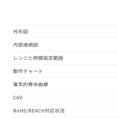
外形図
内部接続図
外形図
レンジと時間設定範囲
内部接続図
動作チャート
レンジと時間設定範囲
電気的寿命曲線
動作チャート
CAD
電気的寿命曲線
ログイン/会員登録いただくと、CADデータをダウンロ
RoHS/REACH対応状況