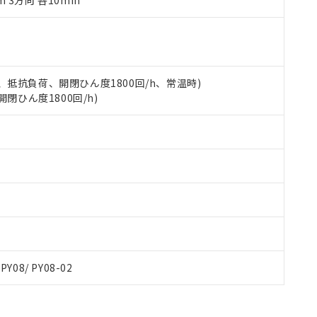
m 3方向 各10min
令のフタル酸エステル類４物質の対応では、対応完了までの期間は出
備考欄に対応日を記載しておりました。
品への在庫切替を完了していることから、特段のことがない限り、20
す。
 5A、抵抗負荷、開閉ひん度1800回/h、常温時)
開閉ひん度1800回/h)
 PY08/ PY08-02