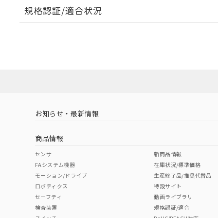
規格認証/適合状況
EU RoHS
注意事項・凡例
UL認証
CSA認証
CEマーキング
ダウンロードデータをご利用いただく前に、以下を必ずお読
Yes
Yes
Yes
対応状況
対応予定月
※1
※2
ソフトウェアの使用条件
対応済み
LR型式承認
DNV型式承認
BV型式承認
KR
（イギリス
（ノルウェー
（フランス
（
お知らせ・最新情報
中国 RoHS
注意事項・凡例
船舶規格）
船舶規格）
船舶規格）
船
商品情報
Yes
No
No
No
中国 RoHS表
※1 ※2
センサ
新商品情報
FAシステム機器
在庫状況/標準価格
Pb
Hg
Cd
Cr(V
モーション/ドライブ
生産終了品/推奨代替品
ロボティクス
特設サイト
セーフティ
動画ライブラリ
検査装置
規格認証/適合
X
O
O
O