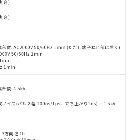
割合)
みいただき、同意のうえご利用ください。
材料含有率が中国RoHSの基準値以下であることを示します。
材料含有率が中国RoHSの基準値を超えていることを示します。
、当社制御機器事業取扱商品の当社在庫状況および標準価格(税抜)
ら貴社製品のうち、外国為替および外国貿易法に定める商品（以下｢
質）：
割合)
す。当社販売部門へお問い合わせください。
 水銀(Hg) 1000ppm以下、 カドミウム(Cd) 100ppm以下、
たは国外への提供する場合は、日本国政府の輸出許可(または役務取
000ppm以下、ポリ臭化ビフェニル類(PBB) 1000ppm以下、ポリ臭化ジフェニルエーテル類(P
事業取扱商品の中には、本サービスの対象外となる商品もあること
手続きをとります。
キシル) (DEHP)(別名：DOP) 1000ppm以下、フタル酸ブチルベンジル（BBP） 100
(GB/T26572)：
以下、フタル酸ジイソブチル (DIBP) 1000ppm以下
び標準価格照会結果は、記載している更新日時点での社内データに
物を破棄する場合は、完全に破砕するなど、違法に輸出されないよ
(水銀) : 1000ppm、 Cd(カドミウム) : 100ppm、
業用監視および制御機器に対する適用除外項目は除く。
覧された時点での実際の在庫および標準価格とは異なる場合がある
1000ppm、 PBBs(ポリ臭化ビフェニル類) : 1000ppm、 PBDEs(ポリ臭化ジフェニルエーテル類
物質については閾値を超える意図的な使用がないことを確認しています。
上の在庫あり
 1000ppm、 DIBP(フタル酸ジイソブチル) : 1000ppm、 BBP(フタル酸ブチルベンジル) :
 AC2000V 50/60Hz 1min (ただし端子ねじ部は除く)
品を、核兵器、ミサイル、化学兵器、生物兵器またはその他武器並
チルヘキシル)) : 1000ppm
況および標準価格はお客様のお取引先、またはお客様担当のオムロ
V 50/60Hz 1min
用いたしません。
ご相談ください。
1min
は満たないが在庫あり
製品を第三者に販売する場合は、上記1、2および3の内容を当該第
機器販売店や当社販売拠点は「
販売ネットワーク
」をご確認くだ
z 1min
販売先および販売に係わる関係者が違法に輸出するおそれがある場
用期限
び標準価格結果を当社の事前の承諾なく第三者に漏洩または開示し
え状況などにより、予定月が前後することがあります。
(最新の在庫状況については、お客様のお取引先、またはお客様担当
（10物質）のすべてが基準値以下であることを示します。
店・当社販売員にご確認ください)
能（部品リスト作成サービス）をご利用いただくには、I-Webメン
使用状況下において有害物質が外部に漏えいし、環境に深刻な影響を
: 4.5kV
あります。
機種、また在庫状況の情報を公開していない機種
ェブサイト上で当社にご登録された部品リストについて、当社およ
書ダウンロード
す。当社販売部門へお問い合わせください。
(パルス幅 100ns/1µs、立ち上がり1ns) ±1.5kV
品・サービスに関するお客様との取引・商談に必要な範囲で利用す
合意する
キャンセル
書をダウンロードすることができます。
利用者とは、
"個人情報の共同利用に関して"
の「1.共同利用者の
します。
10物質）の非含有証明書
明書（当社基準）
m 3方向 各1h
日時点で非含有を証明するもので、過去に遡って非含有を証明するも