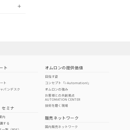
2026/7/29
ート
オムロンの提供価値
目指す姿
ポート
コンセプト「i-Automation!」
ジャパンデスク
オムロンの強み
お客様との共創拠点
AUTOMATION CENTER
DIBP
BBP
DEHP
環境保護
技術を磨く現場
・セミナ
状況ページへ
使用期限
検索ください
案内
販売ネットワーク
講する
O
O
O
10
国内販売ネットワーク
ス一覧（PDF）