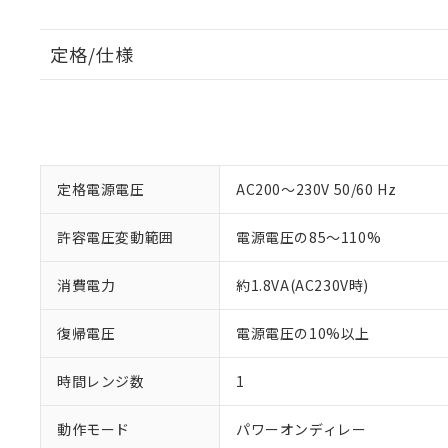
定格/仕様
定格電源電圧
AC200～230V 50/60 Hz
許容電圧変動範囲
電源電圧の85～110%
消費電力
約1.8VA(AC230V時)
復帰電圧
電源電圧の10%以上
時間レンジ数
1
動作モード
パワーオンディレー