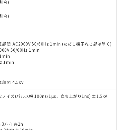
割合)
みいただき、同意のうえご利用ください。
材料含有率が中国RoHSの基準値以下であることを示します。
材料含有率が中国RoHSの基準値を超えていることを示します。
、当社制御機器事業取扱商品の当社在庫状況および標準価格(税抜)
ら貴社製品のうち、外国為替および外国貿易法に定める商品（以下｢
質）：
割合)
す。当社販売部門へお問い合わせください。
 水銀(Hg) 1000ppm以下、 カドミウム(Cd) 100ppm以下、
たは国外への提供する場合は、日本国政府の輸出許可(または役務取
000ppm以下、ポリ臭化ビフェニル類(PBB) 1000ppm以下、ポリ臭化ジフェニルエーテル類(P
事業取扱商品の中には、本サービスの対象外となる商品もあること
手続きをとります。
キシル) (DEHP)(別名：DOP) 1000ppm以下、フタル酸ブチルベンジル（BBP） 100
(GB/T26572)：
以下、フタル酸ジイソブチル (DIBP) 1000ppm以下
び標準価格照会結果は、記載している更新日時点での社内データに
物を破棄する場合は、完全に破砕するなど、違法に輸出されないよ
(水銀) : 1000ppm、 Cd(カドミウム) : 100ppm、
業用監視および制御機器に対する適用除外項目は除く。
覧された時点での実際の在庫および標準価格とは異なる場合がある
1000ppm、 PBBs(ポリ臭化ビフェニル類) : 1000ppm、 PBDEs(ポリ臭化ジフェニルエーテル類
物質については閾値を超える意図的な使用がないことを確認しています。
上の在庫あり
 1000ppm、 DIBP(フタル酸ジイソブチル) : 1000ppm、 BBP(フタル酸ブチルベンジル) :
 AC2000V 50/60Hz 1min (ただし端子ねじ部は除く)
品を、核兵器、ミサイル、化学兵器、生物兵器またはその他武器並
チルヘキシル)) : 1000ppm
況および標準価格はお客様のお取引先、またはお客様担当のオムロ
V 50/60Hz 1min
用いたしません。
ご相談ください。
1min
は満たないが在庫あり
製品を第三者に販売する場合は、上記1、2および3の内容を当該第
機器販売店や当社販売拠点は「
販売ネットワーク
」をご確認くだ
z 1min
販売先および販売に係わる関係者が違法に輸出するおそれがある場
用期限
び標準価格結果を当社の事前の承諾なく第三者に漏洩または開示し
え状況などにより、予定月が前後することがあります。
(最新の在庫状況については、お客様のお取引先、またはお客様担当
（10物質）のすべてが基準値以下であることを示します。
店・当社販売員にご確認ください)
能（部品リスト作成サービス）をご利用いただくには、I-Webメン
使用状況下において有害物質が外部に漏えいし、環境に深刻な影響を
: 4.5kV
あります。
機種、また在庫状況の情報を公開していない機種
ェブサイト上で当社にご登録された部品リストについて、当社およ
書ダウンロード
す。当社販売部門へお問い合わせください。
(パルス幅 100ns/1µs、立ち上がり1ns) ±1.5kV
品・サービスに関するお客様との取引・商談に必要な範囲で利用す
合意する
キャンセル
書をダウンロードすることができます。
利用者とは、
"個人情報の共同利用に関して"
の「1.共同利用者の
します。
10物質）の非含有証明書
明書（当社基準）
m 3方向 各1h
日時点で非含有を証明するもので、過去に遡って非含有を証明するも