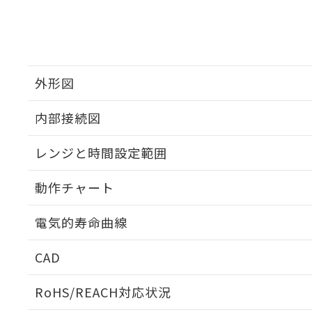
外形図
内部接続図
外形図
レンジと時間設定範囲
内部接続図
動作チャート
レンジと時間設定範囲
電気的寿命曲線
動作チャート
CAD
電気的寿命曲線
ログイン/会員登録いただくと、CADデータをダウンロ
RoHS/REACH対応状況