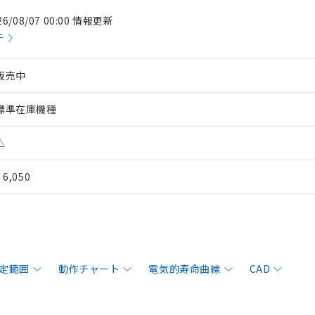
26/08/07 00:00 情報更新
件
販売中
標準在庫機種
△
¥ 6,050
定範囲
動作チャート
電気的寿命曲線
CAD