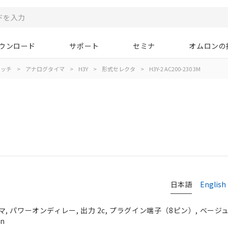
ウンロード
サポート
セミナ
オムロンの
イッチ
>
アナログタイマ
>
H3Y
>
形式セレクタ
>
H3Y-2 AC200-230 3M
日本語
English
 パワーオンディレー, 出力 2c, プラグイン端子（8ピン）, ベージュ, 
in