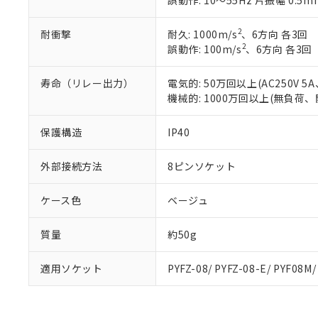
誤動作: 10～55Hz 片振幅 0.5m
また、RoHS指
混在することから
2
耐衝撃
耐久: 1000m/s
、6方向 各3回
既に当社にて対応
2
誤動作: 100m/s
、6方向 各3回
り割愛しておりま
寿命（リレー出力）
電気的: 50万回以上(AC250V
機械的: 1000万回以上(無負荷、
保護構造
IP40
外部接続方法
8ピンソケット
ケース色
ベージュ
質量
約50g
適用ソケット
PYFZ-08/ PYFZ-08-E/ PYF08M/