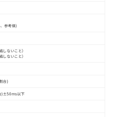
準、参考値)
氷結しないこと）
氷結しないこと）
割合)
 RoHS指令（10物質）の非含有に対応した製品が提供可能な商品です
oHS指令（10物質）の非含有に対応した製品に切り替える予定のある
)±50ms以下
 RoHS指令（10物質）の非含有に非対応の商品で、対応品を出す予
 RoHS指令（10物質）の非含有の対応状況を調査中または確認中の
ンス料など無形物で、有害物質有無と関係のない商品です。
○×表
より、非含有部品としていたものが、含有品と判明した場合などやむ