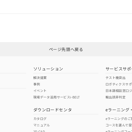
情報更新：
ログイン/会員登録
CCC認証
電波法
みください。
Yes
N/A
非含有証明書
※3
ページ先頭へ戻る
ダウンロードはこちら
型式承認
NK型式承認
ABS型式承認
韓国
（日本
（アメリカ
ソリューション
サービスサポ
舶規格）
船舶規格）
船舶規格）
解決提案
テスト機貸出
事例
ロボティクスサ
No
No
イベント
日本語相談窓口
現場データ活用サービスi-BELT
輸出該非判定
I)
PBBs
PBDEs
DBP
ダウンロードセンタ
eラーニング
この製品の規格認証/適合
その他の認証はこちらのページからご
カタログ
eラーニングのご
マニュアル
コースを選んで受
O
O
O
2D CAD
eラーニングコー