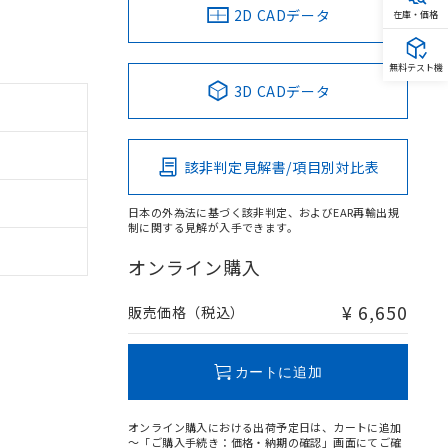
2D CADデータ
在庫・価格
無料テスト機
3D CADデータ
該非判定見解書/項目別対比表
日本の外為法に基づく該非判定、およびEAR再輸出規
制に関する見解が入手できます。
オンライン購入
¥ 6,650
販売価格（税込）
カートに追加
オンライン購入における出荷予定日は、カートに追加
～「ご購入手続き：価格・納期の確認」画面にてご確