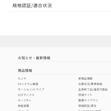
規格認証/適合状況
EU RoHS
注意事項・凡例
UL認証
CSA認証
CEマーキング
ダウンロードデータをご利用いただく前に、以下を必ずお読
Yes
Yes
Yes
対応状況
対応予定月
※1
※2
ソフトウェアの使用条件
対応済み
LR型式承認
DNV型式承認
BV型式承認
KR
（イギリス
（ノルウェー
（フランス
（
お知らせ・最新情報
中国 RoHS
注意事項・凡例
船舶規格）
船舶規格）
船舶規格）
船
商品情報
Yes
No
No
No
中国 RoHS表
※1 ※2
センサ
新商品情報
FAシステム機器
在庫状況/標準価格
Pb
Hg
Cd
Cr(V
モーション/ドライブ
生産終了品/推奨代替品
ロボティクス
特設サイト
セーフティ
動画ライブラリ
検査装置
規格認証/適合
X
O
O
O