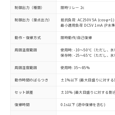
制御出力（種類）
限時リレー 2c
制御出力（接点出力）
抵抗負荷: AC250V 5A (cosφ=1)
最小適用負荷 DC5V 1mA (P水
動作・復帰方式
限時動作/自己復帰
周囲温度範囲
使用時: -10～50℃（ただし、
保存時: -25～65℃（ただし、
周囲湿度範囲
使用時: 35～85%
※1 対応状況
動作時間のばらつき
±1%以下 (最大目盛りに対する
対応済み：EU
対応予定：EU R
セット誤差
±10% (最大目盛りに対する割合
対応予定なし：EU
調査・確認中：EU
ご利用条件
復帰時間
0.1s以下 (途中復帰を含む)
非該当品：ライセ
※1 中国RoHS
仕入先様の事情に