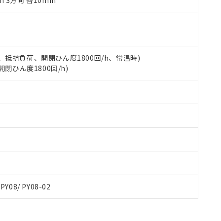
m 3方向 各10min
令のフタル酸エステル類４物質の対応では、対応完了までの期間は出
備考欄に対応日を記載しておりました。
品への在庫切替を完了していることから、特段のことがない限り、20
す。
 5A、抵抗負荷、開閉ひん度1800回/h、常温時)
開閉ひん度1800回/h)
 PY08/ PY08-02