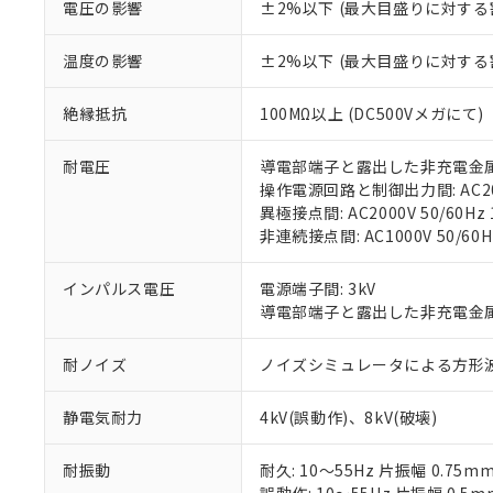
があります。
電圧の影響
±2%以下 (最大目盛りに対する
以下の条件をお読
「○」：最大均質
「×」：最大均質
本サービスは
当社は、これ
*EU RoHS指令（10物
温度の影響
±2%以下 (最大目盛りに対する
「－」：未確認で
鉛(Pb) 1000ppm以下、
くものです。
う）を輸出ま
記
説明
六価クロム(Cr(Ⅵ)) 1
当社制御機器
などの必要な
フタル酸ビス(2-エチルヘ
号
*中国RoHS10物質の基準値 
絶縁抵抗
100MΩ以上 (DC500Vメガにて)
ル（DBP） 1000ppm
在庫状況およ
当社は規制貨
Pb(鉛) :1000ppm、 Hg
但し、RoHS指令で産
のであり、閲
ます。
Cr(Ⅵ)(六価クロム) : 
フタル酸エステル類の４
○
一定数以
DBP(フタル酸ジブチル) :
い。
耐電圧
導電部端子と露出した非充電金属部間:
当社は貴社製
DEHP(フタル酸ビス(2-エ
正式な納期状
操作電源回路と制御出力間: AC2000
置等に一切使
当社販売員に
※2 対応予定月
異極接点間: AC2000V 50/60Hz 
△
一定数に
当社は、貴社
オムロン制御
非連続接点間: AC1000V 50/60H
また当社は、
※2 環境保護使
在庫状況およ
部品在庫の切り替
たしません。
－
在庫なし
す。
「ｅ」：有害物質
インパルス電圧
電源端子間: 3kV
機器販売
マイパーツ機
「10」：通常の
導電部端子と露出した非充電金属部間
ている必要が
味します。
空
受注生産
お客様が当ウ
※3 非含有証明
「－」：未確認で
耐ノイズ
ノイズシミュレータによる方形波ノイズ
白
が、当社の製
さい。
下記の非含有証明
静電気耐力
4kV(誤動作)、8kV(破壊)
※当社の共同
いる法人を指
EU RoHS指令（
51物質の非含有証
耐振動
耐久: 10～55Hz 片振幅 0.75m
※本証明書は発行