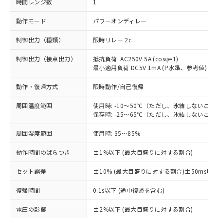
時間レンジ数
1
動作モード
パワーオンディレー
制御出力（種類）
限時リレー 2c
制御出力（接点出力）
抵抗負荷: AC250V 5A (cosφ=1)
最小適用負荷 DC5V 1mA (P水準、参考値)
動作・復帰方式
限時動作/自己復帰
周囲温度範囲
使用時: -10～50℃（ただし、氷結しないこと
保存時: -25～65℃（ただし、氷結しないこと
周囲湿度範囲
使用時: 35～85%
動作時間のばらつき
±1%以下 (最大目盛りに対する割合)
セット誤差
±10% (最大目盛りに対する割合)±50ms以
復帰時間
0.1s以下 (途中復帰を含む)
※1 対応状況
電圧の影響
±2%以下 (最大目盛りに対する割合)