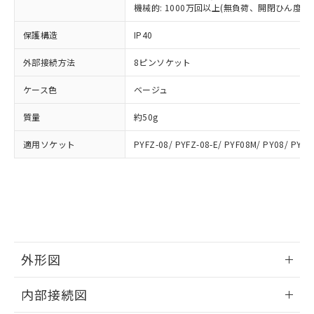
類(PBB) 1000ppm以下、ポリ臭化ジフェニルエーテル類
Cr(Ⅵ)(六価クロム) : 1000ppm、 PBBs(ポリ臭化ビフェ
とります。
機械的: 1000万回以上(無負荷、開閉ひん度180
了承ください。
(PBDE) 1000ppm以下、フタル酸ビス(2-エチルヘキシ
○
一定数以上の在庫あり
ニル類) : 1000ppm、 PBDEs(ポリ臭化ジフェニルエーテ
当社は規制貨物を破棄する場合は、完
ル) (DEHP)(別名：DOP) 1000ppm以下、フタル酸ブチ
正式な納期状況および標準価格はお客
ル類) : 1000ppm、
ルベンジル（BBP） 1000ppm以下、フタル酸ジブチル
保護構造
IP40
全に破砕するなど、違法に輸出されな
DBP(フタル酸ジブチル) : 1000ppm、 DIBP(フタル酸ジ
様のお取引先、またはお客様担当のオ
（DBP） 1000ppm以下、フタル酸ジイソブチル
イソブチル) : 1000ppm、 BBP(フタル酸ブチルベンジ
△
一定数には満たないが在庫あり
いよう必要な手段を講じます。
ムロン制御機器販売店・当社販売員に
(DIBP) 1000ppm以下
ル) : 1000ppm、
外部接続方法
8ピンソケット
当社は貴社製品を、核兵器、ミサイ
但し、RoHS指令で産業用監視および制御機器に対する
DEHP(フタル酸ビス(2-エチルヘキシル)) : 1000ppm
ご相談ください。
適用除外項目は除く。
ル、化学兵器、生物兵器またはその他
－
在庫なし(最新の在庫状況につ
オムロン制御機器販売店や当社販売拠
フタル酸エステル類の４物質については閾値を超える意
ケース色
ベージュ
武器並びにこれらの製造装置等に一切
いては、お客様のお取引先、ま
図的な使用がないことを確認しています。
点は「
販売ネットワーク
」をご確認
※2 環境保護使用期限
使用いたしません。
たはお客様担当のオムロン制御
ください。
質量
約50g
当社は、貴社製品を第三者に販売する
機器販売店・当社販売員にご確
在庫状況および標準価格結果を当社の
※2 対応予定月
「ｅ」：有害物質（10物質）のすべてが基
場合は、上記1、2および3の内容を当
認ください)
事前の承諾なく第三者に漏洩または開
適用ソケット
PYFZ-08/ PYFZ-08-E/ PYF08M/ PY08/ PY08
準値以下であることを示します。
該第三者に通知します。また当社は、
示しないようお願いします。
部品在庫の切り替え状況などにより、予定
「10」：通常の使用状況下において有害物
販売先および販売に係わる関係者が違
マイパーツ機能（部品リスト作成サー
空
受注生産機種、また在庫状況の
月が前後することがあります。
質が外部に漏えいし、環境に深刻な影響を
法に輸出するおそれがある場合は、取
ビス）をご利用いただくには、I-Web
白
情報を公開していない機種
及ぼさない年数を意味します。
り引きをいたしません。
メンバーズにご登録されている必要が
「－」：未確認です。当社販売部門へお問
あります。
い合わせください。
お客様が当ウェブサイト上で当社にご
※3 非含有証明書ダウンロード
登録された部品リストについて、当社
外形図
および当社の共同利用者が、当社の製
下記の非含有証明書をダウンロードするこ
品・サービスに関するお客様との取
情報更新：2025/09/04
とができます。
合意する
キャンセル
引・商談に必要な範囲で利用すること
内部接続図
をご了承ください。