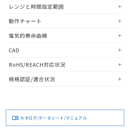
EU RoHS指令（10物質）の非含有証明書
外形図
情報更新：2025/09/04
※当社の共同利用者とは、
"個人情報
レンジと時間設定範囲
51物質の非含有証明書（当社基準）
の共同利用に関して"
の「1.共同利
※本証明書は発行日時点で非含有を証明す
用者の範囲」に記載されている法人を
内部接続図
情報更新：2025/09/04
るもので、過去に遡って非含有を証明する
動作チャート
指します。
ものではありません。
レンジと時間設定範囲
また、RoHS指令のフタル酸エステル類４
情報更新：2025/09/04
電気的寿命曲線
物質の対応では、対応完了までの期間は出
荷製品に未対応品が混在することから備考
動作チャート
情報更新：2025/09/04
CAD
欄に対応日を記載しておりました。
既に当社にて対応品への在庫切替を完了
電気的寿命曲線
ログイン/会員登録いただくと、CADデータをダウンロー
していることから、特段のことがない限
RoHS/REACH対応状況
ドすることができます。
り、2022年1月12日より割愛しておりま
す。
情報更新：2026/7/29
規格認証/適合状況
ログイン/会員登録
EU RoHS
注意事項・凡例
UL認証
CSA認証
CEマーキング
Yes
Yes
Yes
対応状況
対応予定月
※1
※2
ダウンロードデータをご利用いただく前に、以下を必ずお読
みください。
カタログ/データシート/マニュアル
対応済み
ソフトウェアの使用条件
LR型式承認
DNV型式承認
BV型式承認
KR型式承