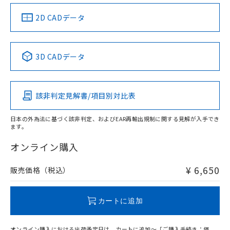
（イギリス
（ノルウェー
（フランス
（韓国
船舶規格）
船舶規格）
船舶規格）
船舶規格
中国 RoHS
注意事項・凡例
2D CADデータ
Yes
No
No
No
中国 RoHS表
※1 ※2
3D CADデータ
この製品の規格認証/適合状況ページへ
Pb
Hg
Cd
Cr(VI)
その他の認証はこちらのページからご検索ください
該非判定見解書/項目別対比表
X
O
O
O
日本の外為法に基づく該非判定、およびEAR再輸出規制に関する見解が入手でき
ます。
"対応済み"や非含有の記載がされた商品であっても、流通
在庫等で未対応品が混在する可能性があります。
オンライン購入
非含有品が必要な際は、弊社営業部門もしくは販売店へお
問い合わせください。
¥ 6,650
販売価格（税込）
この製品のRoHS/REACH対応状況ページへ
カートに追加
オンライン購入における出荷予定日は、カートに追加～「ご購入手続き：価