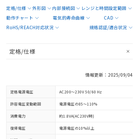
定格/仕様
外形図
内部接続図
レンジと時間設定範囲
動作チャート
電気的寿命曲線
CAD
RoHS/REACH対応状況
規格認証/適合状況
定格/仕様
情報更新：2025/09/04
定格電源電圧
AC200～230V 50/60 Hz
許容電圧変動範囲
電源電圧の85～110%
消費電力
約1.8VA(AC230V時)
復帰電圧
電源電圧の10%以上