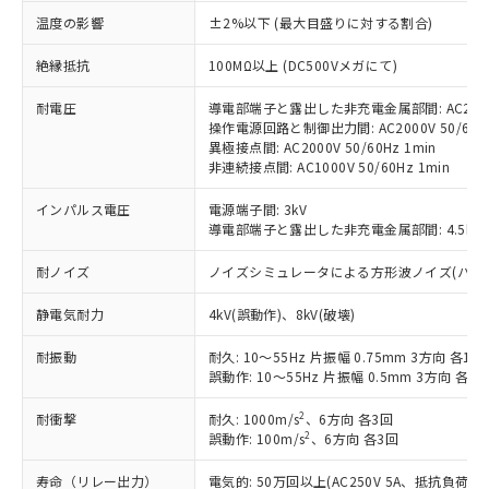
対応済み：EU RoHS指令（10物質）の
温度の影響
±2%以下 (最大目盛りに対する割合)
非含有に対応した製品が提供可能な商品で
す。
絶縁抵抗
100MΩ以上 (DC500Vメガにて)
対応予定：EU RoHS指令（10物質）の非含
ご利用条件
有に対応した製品に切り替える予定のある
耐電圧
導電部端子と露出した非充電金属部間: AC2000V
操作電源回路と制御出力間: AC2000V 50/60Hz
商品です。
異極接点間: AC2000V 50/60Hz 1min
対応予定なし：EU RoHS指令（10物質）の
非連続接点間: AC1000V 50/60Hz 1min
以下の条件をお読みいただき、同意のうえ
非含有に非対応の商品で、対応品を出す予
ご利用ください。
定はありません。
インパルス電圧
電源端子間: 3kV
調査・確認中：EU RoHS指令（10物質）の
導電部端子と露出した非充電金属部間: 4.5kV
本サービスは、当社制御機器事業取扱
※1 中国RoHS○×表
非含有の対応状況を調査中または確認中の
商品の当社在庫状況および標準価格
商品です。
耐ノイズ
ノイズシミュレータによる方形波ノイズ(パルス幅 10
(税抜)を提供させていただくもので
「○」：最大均質材料含有率が中国RoHSの
非該当品：ライセンス料など無形物で、有
す。
基準値以下であることを示します。
害物質有無と関係のない商品です。
静電気耐力
4kV(誤動作)、8kV(破壊)
当社制御機器事業取扱商品の中には、
「×」：最大均質材料含有率が中国RoHSの
仕入先様の事情により、非含有部品として
本サービスの対象外となる商品もある
基準値を超えていることを示します。
耐振動
耐久: 10～55Hz 片振幅 0.75mm 3方向 各1h
いたものが、含有品と判明した場合などや
当社は、これら貴社製品のうち、外国
ことをご了承ください。
誤動作: 10～55Hz 片振幅 0.5mm 3方向 各10
「－」：未確認です。当社販売部門へお問
むを得ず変更することがあります。
為替および外国貿易法に定める商品
在庫状況および標準価格照会結果は、
い合わせください。
（以下｢規制貨物等」という）を輸出
記載している更新日時点での社内デー
2
耐衝撃
耐久: 1000m/s
、6方向 各3回
*EU RoHS指令（10物質）：
または国外への提供する場合は、日本
記
タに基づき作成されるものであり、閲
説明
2
誤動作: 100m/s
、6方向 各3回
鉛(Pb) 1000ppm以下、 水銀(Hg) 1000ppm以下、 カド
*中国RoHS10物質の基準値 (GB/T26572)：
国政府の輸出許可(または役務取引許
号
覧された時点での実際の在庫および標
ミウム(Cd) 100ppm以下、
Pb(鉛) :1000ppm、 Hg(水銀) : 1000ppm、 Cd(カドミウ
可)を取得するなどの必要な手続きを
六価クロム(Cr(Ⅵ)) 1000ppm以下、ポリ臭化ビフェニル
ム) : 100ppm、
寿命（リレー出力）
電気的: 50万回以上(AC250V 5A、抵抗負荷
準価格とは異なる場合があることをご